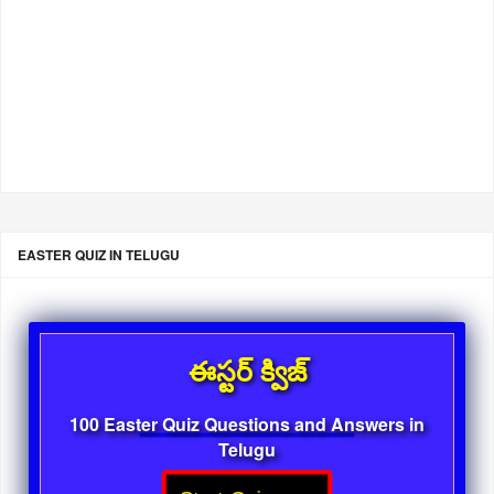
EASTER QUIZ IN TELUGU
ఈస్టర్ క్విజ్
100 Easter Quiz Questions and Answers in
Telugu