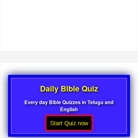
Daily Bible Quiz
Every day Bible Quizzes in Telugu and
English
Start Quiz now