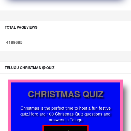
TOTAL PAGEVIEWS
4
1
8
9
6
8
5
TELUGU CHRISTMAS 🤶 QUIZ
CHRISTMAS QUIZ
Christmas is the perfect time to host a fun festive
quiz,Here are 100 Christmas Quiz questions and
answers in Telugu