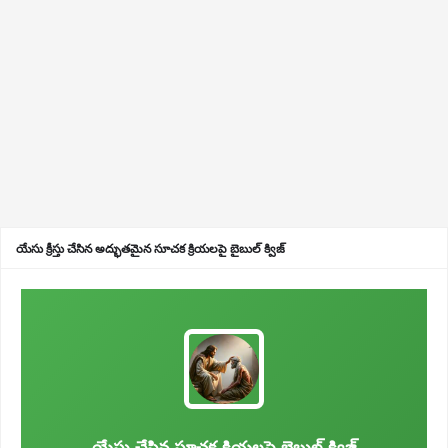
యేసు క్రీస్తు చేసిన అద్భుతమైన సూచక క్రియలపై బైబుల్ క్విజ్
యేసు చేసిన సూచక క్రియలపై బైబుల్ క్విజ్