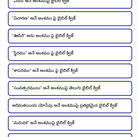
"విందు"అనే అంశముపై బైబిల్ క్విజ్
"విచారణ" అనే అంశము పై బైబిల్ క్విజ్
"ఊపిరి" అను అంశము పై బైబిల్ క్విజ్
"స్థిరము" అనే అంశము పై బైబిల్ క్విజ్
"శాసనము" అనే అంశము పై బైబిల్ క్విజ్
"సంవత్సరములు" అనే అంశముపై తెలుగు బైబిల్ క్విజ్
అరిమతయియ యోసేపు అనే అంశముపై ప్రత్యకమైన బైబిల్ క్విజ్
"మరువక" అనే అంశముపై బైబిల్ క్విజ్