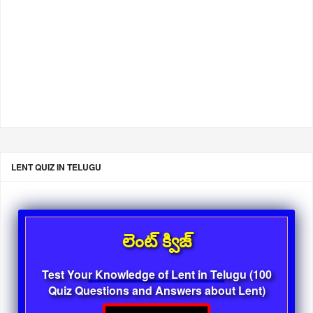
LENT QUIZ IN TELUGU
లెంట్ క్విజ్
Test Your Knowledge of Lent in Telugu (100
Quiz Questions and Answers about Lent)