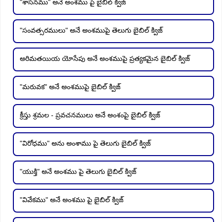
"శాసనము" అనే అంశము పై బైబిల్ క్విజ్
"సంవత్సరములు" అనే అంశముపై తెలుగు బైబిల్ క్విజ్
అరిమతయియ యోసేపు అనే అంశముపై ప్రత్యకమైన బైబిల్ క్విజ్
"మరువక" అనే అంశముపై బైబిల్ క్విజ్
క్రీస్తు శ్రమల - ప్రవచనములు అనే అంశంపై బైబిల్ క్విజ్
"విరోధము" అను అంశాము పై తెలుగు బైబిల్ క్విజ్
"యుక్తి" అనే అంశము పై తెలుగు బైబిల్ క్విజ్
"వివేకము" అనే అంశము పై బైబిల్ క్విజ్