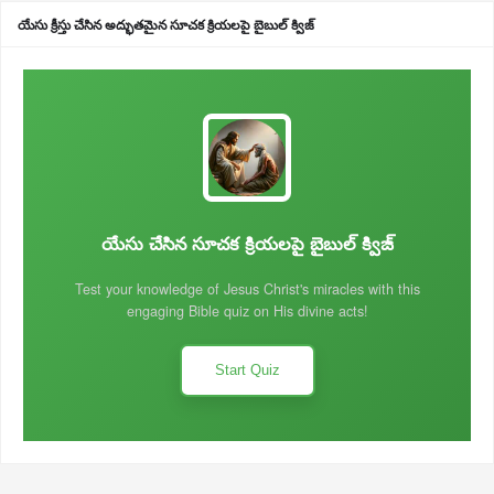
యేసు క్రీస్తు చేసిన అద్భుతమైన సూచక క్రియలపై బైబుల్ క్విజ్
యేసు చేసిన సూచక క్రియలపై బైబుల్ క్విజ్
Test your knowledge of Jesus Christ's miracles with this
engaging Bible quiz on His divine acts!
Start Quiz