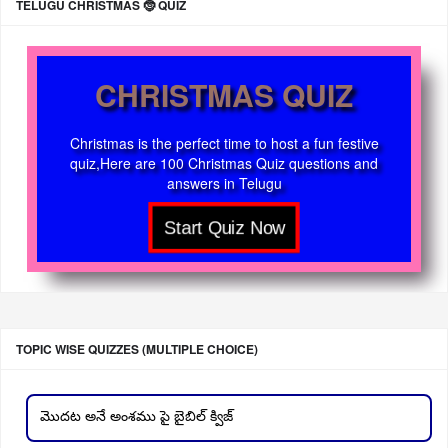
TELUGU CHRISTMAS 🤶 QUIZ
CHRISTMAS QUIZ
Christmas is the perfect time to host a fun festive
quiz,Here are 100 Christmas Quiz questions and
answers in Telugu
TOPIC WISE QUIZZES (MULTIPLE CHOICE)
మొదట అనే అంశము పై బైబిల్ క్విజ్