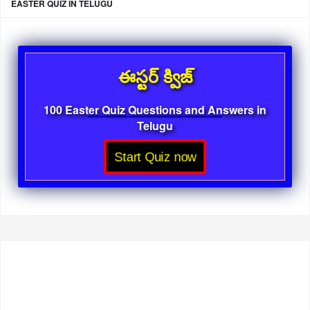
EASTER QUIZ IN TELUGU
ఈస్టర్ క్విజ్
100 Easter Quiz Questions and Answers in
Telugu
Start Quiz now