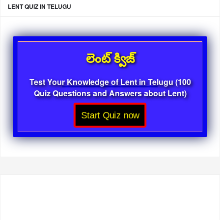
LENT QUIZ IN TELUGU
లెంట్ క్విజ్
Test Your Knowledge of Lent in Telugu (100
Quiz Questions and Answers about Lent)
Start Quiz now