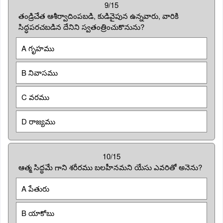
9/15
తండ్రిచేత ఆశీర్వాదింపబడి, కుడివైపున ఉన్నవారు, వారికి
సిద్ధపరచబడిన దేనిని స్వతంత్రించుకొనును?
A గృహము
B నివాసము
C వరము
D రాజ్యము
10/15
ఆత్మ సిద్ధమే గాని శరీరము బలహీనమని యేసు ఎవరితో అనెను?
A పేతురు
B యాకోబు