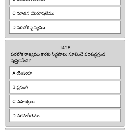
C నూతన యెరూషలేము
D పరలోక సైన్యము
14/15
పరలోక రాజ్యము కొరకు సిద్ధపాటు సూచించే పరిశుద్ధగ్రంధ
పుస్తకమేది?
A యెషయా
B ప్రసంగి
C ఎహెజ్కెలు
D పరమగీతము