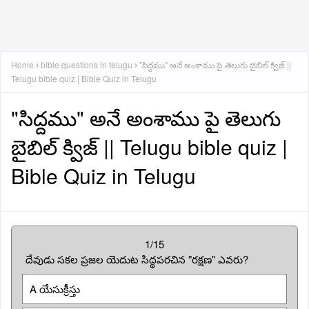
Home
bible questions in telugu
"సిద్దము" అనే అంశాము పై తెలుగు బైబిల్ క్విజ్ ||
Telugu bible quiz | Bible Quiz in Telugu
"సిద్దము" అనే అంశాము పై తెలుగు
బైబిల్ క్విజ్ || Telugu bible quiz |
Bible Quiz in Telugu
1/15
దేవుడు సకల ప్రజల యెదుట సిద్ధపరచిన "రక్షణ" ఎవరు?
A యేసుక్రీస్తు