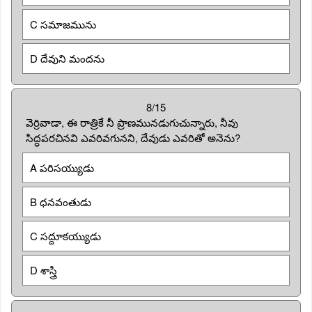
C సమాజమును
D దేవుని మందను
8/15
వెర్రివాడా, ఈ రాత్రికే నీ ప్రాణమునడుగుచున్నారు, నీవు
సిద్ధపరచినవి ఎవరివగునని, దేవుడు ఎవరితో అనెను?
A పరిసయ్యుడు
B ధనవంతుడు
C సద్దూకయ్యుడు
D శాస్త్రి