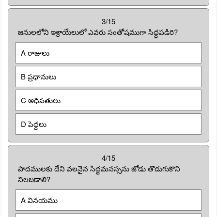
3/15
జనులలోని ఇశ్రాయేలులో ఎవరు సంతోషముగా సిద్ధపడిరి?
A రాజులు
B ప్రధానులు
C అధిపతులు
D పెద్దలు
4/15
పాదములకు దేని వలనైన సిద్ధమనస్సను జోడు తొడుగుకొని
నిలబడాలి?
A వినయము