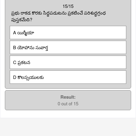
15/15
ప్రభు రాకడ కొరకు సిద్ధపడుటను ప్రకటించే పరిశుద్ధగ్రంధ
పుస్తకమేది?
A యిర్మీయా
B యోహాను సువార్త
C ప్రకటన
D కొలస్సయులకు
Result:
0 out of 15