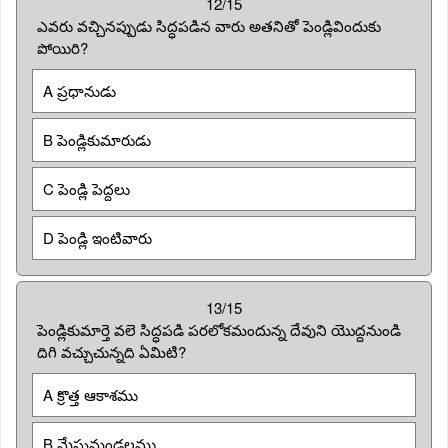
12/15
ఎవరు వచ్చినప్పుడు సిద్ధపడిన వారు అతనితో పెండ్లివిందుకు
పోయిరి?
A ప్రధానుడు
B పెండ్లికుమారుడు
C పెండ్లి పెద్దలు
D పెండ్లి ఇంటివారు
13/15
పెండ్లికుమార్తె వలె సిద్ధపడి పరలోకమందున్న దేవుని యొద్దనుండి
దిగి వచ్చుచున్నది ఏమిటి?
A క్రొత్త ఆకాశము
B మేఘమండలము