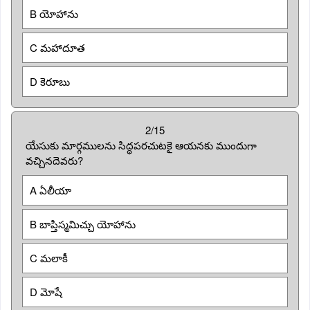
B యోహాను
C మహాదూత
D కెరూబు
2/15
యేసుకు మార్గములను సిద్ధపరచుటకై ఆయనకు ముందుగా
వచ్చినదెవరు?
A ఏలీయా
B బాప్తిస్మమిచ్చు యోహాను
C మలాకీ
D మోషే