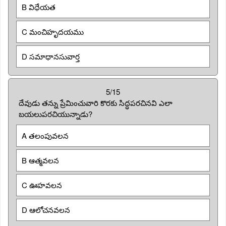
B విధేయత
C మంచిహృదయము
D సమాధానసువార్త
5/15
దేవుడు తన్ను ప్రేమించువారి కొరకు సిద్ధపరచినవి ఎలా
బయలుపరచియున్నాడు?
A తలంపువలన
B ఆత్మవలన
C ఊహవలన
D ఆలోచనవలన