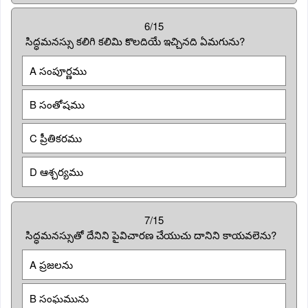
6/15
సిద్ధమనస్సు కలిగి కలిమి కొలదియే ఇచ్చినది ఏమగును?
A సంపూర్ణము
B సంతోషము
C ప్రీతికరము
D ఆశ్చర్యము
7/15
సిద్ధమనస్సుతో దేనిని పైవిచారణ చేయుచు దానిని కాయవలెను?
A ప్రజలను
B సంఘమును