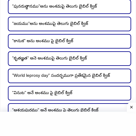
"పునరుత్థానము"అను అంశమపై తెలుగు బైబిల్ క్విజ్
"జయము"అను అంశముపై తెలుగు బైబిల్ క్విజ్
"కానుక" అను అంశము పై బైబిల్ క్విజ్
"కృతజ్ఞత" అనె అంశముపై తెలుగు బైబిల్ క్విజ్
"World leprosy day" సందర్భముగా ప్రతేకమైన బైబిల్ క్విజ్
"వినుట" అనే అంశము పై బైబిల్ క్విజ్
"ఆశ్రయపురము" అనే అంశము పై తెలుగు బైబిల్ క్విజ్
"సమృద్ధి" అనే అంశము పై బైబిల్ క్విజ్