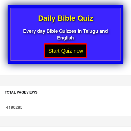
Daily Bible Quiz
Every day Bible Quizzes in Telugu and
English
Start Quiz now
TOTAL PAGEVIEWS
4
1
9
0
2
8
5