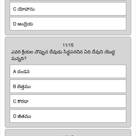
C యోహాను
D అంద్రెయ
11/15
ఎవరి క్రియల చొప్పున దేవుడు సిద్ధపరచిన ఏది దేవుని యొద్ద
నున్నది?
A దండన
B బెత్తము
C కొరడా
D జీతము