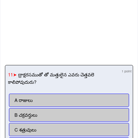
1 point
11➤
ద్రాక్షరసముతో తో మత్తులైన ఎవరు చెత్తవలె
కాలిపోవుదురు?
A రాజులు
B చక్రవర్తులు
C శత్రువులు