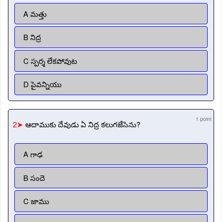
A మత్తు
B నిద్ర
C స్పర్శ లేకపోవుట
D పైవన్నియు
1 point
2➤
ఆదాముకు దేవుడు ఏ నిద్ర కలుగజేసెను?
A గాఢ
B సందె
C జాము