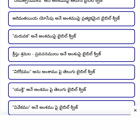
"సంవత్సరములు" అనే అంశముపై తెలుగు బైబిల్ క్విజ్
అరిమతయియ యోసేపు అనే అంశముపై ప్రత్యకమైన బైబిల్ క్విజ్
"మరువక" అనే అంశముపై బైబిల్ క్విజ్
క్రీస్తు శ్రమల - ప్రవచనములు అనే అంశంపై బైబిల్ క్విజ్
"విరోధము" అను అంశాము పై తెలుగు బైబిల్ క్విజ్
"యుక్తి" అనే అంశము పై తెలుగు బైబిల్ క్విజ్
"వివేకము" అనే అంశము పై బైబిల్ క్విజ్
"విడచి" అను అంశము పై తెలుగు బైబిల్ క్విజ్