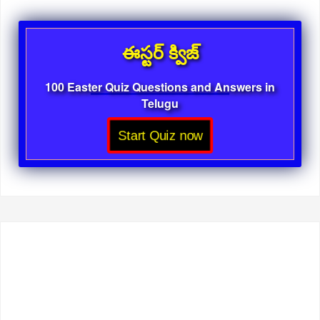
ఈస్టర్ క్విజ్
100 Easter Quiz Questions and Answers in
Telugu
Start Quiz now