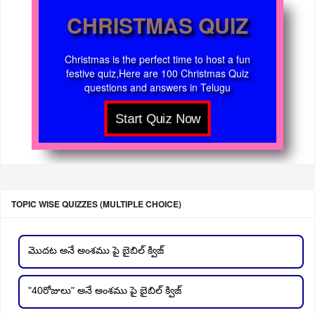
CHRISTMAS QUIZ
Christmas is the perfect time to host a fun
festive quiz,Here are 100 Christmas Quiz
questions and answers in Telugu
TOPIC WISE QUIZZES (MULTIPLE CHOICE)
మొదట అనే అంశము పై బైబిల్ క్విజ్
"40రోజులు" అనే అంశము పై బైబిల్ క్విజ్