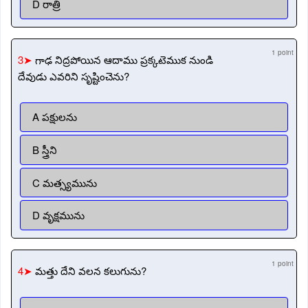
D రాత్రి
1 point
3➤
గాఢ నిద్రపోయిన ఆదాము ప్రక్కటెముక నుండి
దేవుడు ఎవరిని సృష్టించెను?
A పక్షులను
B స్త్రీని
C మత్స్యమును
D వృక్షమును
1 point
4➤
మత్తు దేని వలన కలుగును?