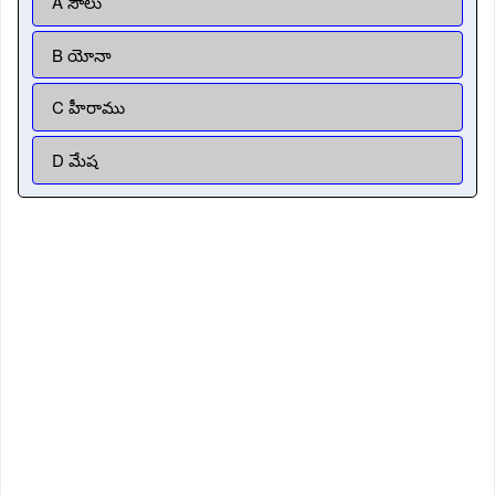
A సౌలు
B యోనా
C హీరాము
D మేష