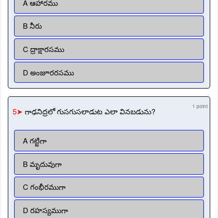
A ఆహారము
B నీరు
C ద్రాక్షారసము
D అంజూరరసము
1 point
5➤
గాఢనిద్రలో గుసగుసలాడుట ఎలా వినబడును?
A గట్టిగా
B మృదువుగా
C గంభీరముగా
D రహస్యముగా