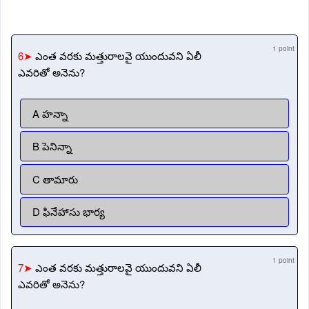
1 point
6➤
ఎంత వరకు మత్తురాలవై యుందువని ఏలీ
ఎవరితో అనెను?
A హన్నా
B పెనిన్నా
C తామారు
D ఫినేహాసు భార్య
1 point
7➤
ఎంత వరకు మత్తురాలవై యుందువని ఏలీ
ఎవరితో అనెను?