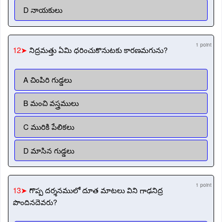
D నాయకులు
1 point
12➤
నిద్రమత్తు ఏమి ధరించుకొనుటకు కారణమగును?
A చింపిరి గుడ్డలు
B మంచి వస్త్రములు
C మురికి పేలికలు
D మాసిన గుడ్డలు
1 point
13➤
గొప్ప దర్శనములో దూత మాటలు విని గాఢనిద్ర
పొందినదెవరు?