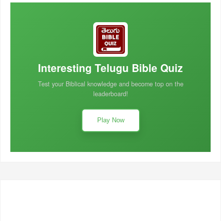
Interesting Telugu Bible Quiz
Test your Biblical knowledge and become top on the
leaderboard!
Play Now