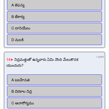
A జెఫన్య
B జేకార్య
C దానియేలు
D మలకి
1 point
14➤
నిద్రమత్తుతో ఉన్నవారు ఏమి నొంది మేలుకొనక
యుందురు?
A బలహీనత
B చిరకాల నిద్ర
C ఆనారోగ్యము