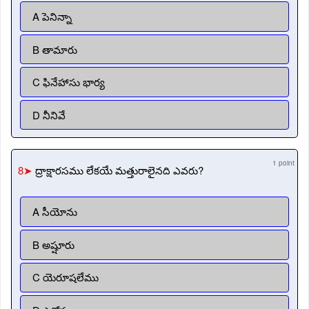
A పెనిన్నా
B తామారు
C ఫినేహాసు భార్య
D నీనివే
1 point
8➤
ద్రాక్షారసము లేకయే మత్తురాలైనది ఎవరు?
A సీయోను
B అష్షూరు
C యెరూషలేము