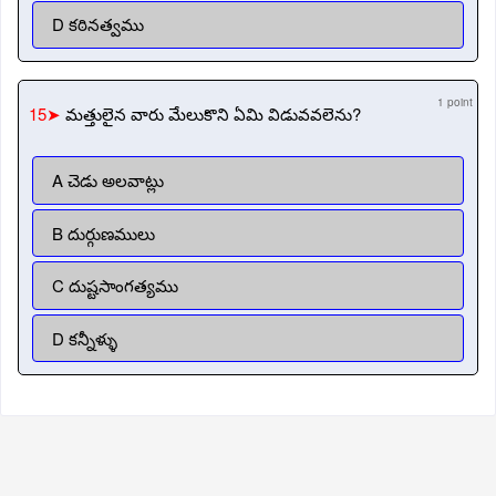
D కఠినత్వము
1 point
15➤
మత్తులైన వారు మేలుకొని ఏమి విడువవలెను?
A చెడు అలవాట్లు
B దుర్గుణములు
C దుష్టసాంగత్యము
D కన్నీళ్ళు