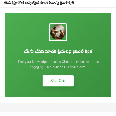
యేసు క్రీస్తు చేసిన అద్భుతమైన సూచక క్రియలపై బైబుల్ క్విజ్
యేసు చేసిన సూచక క్రియలపై బైబుల్ క్విజ్
Test your knowledge of Jesus Christ's miracles with this
engaging Bible quiz on His divine acts!
Start Quiz