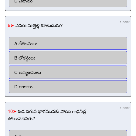
D ఎదోము
1 point
9➤
ఎవరు మత్తిల్లి కూలుదురు?
A దేశజనులు
B లోకస్థులు
C అన్యజనులు
D రాజులు
1 point
10➤
ఓడ దిగువ భాగమునకు పోయి గాఢనిద్ర
పోయినదెవరు?