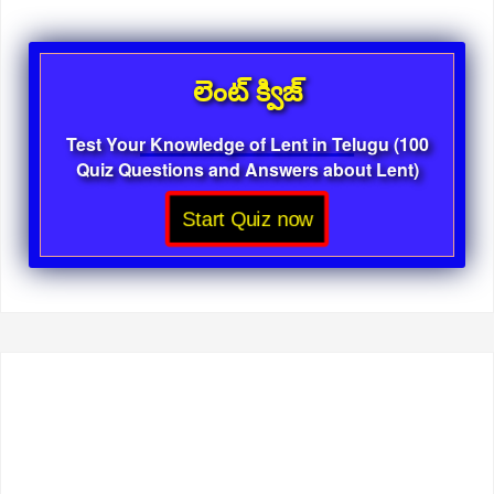
లెంట్ క్విజ్
Test Your Knowledge of Lent in Telugu (100
Quiz Questions and Answers about Lent)
Start Quiz now