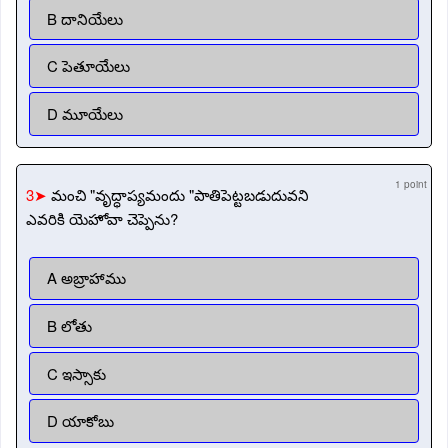
B దానియేలు
C పెతూయేలు
D మూయేలు
1 point
3➤
మంచి "వృద్ధాప్యమందు "పాతిపెట్టబడుదువని
ఎవరికి యెహోవా చెప్పెను?
A అబ్రాహాము
B లోతు
C ఇస్సాకు
D యాకోబు