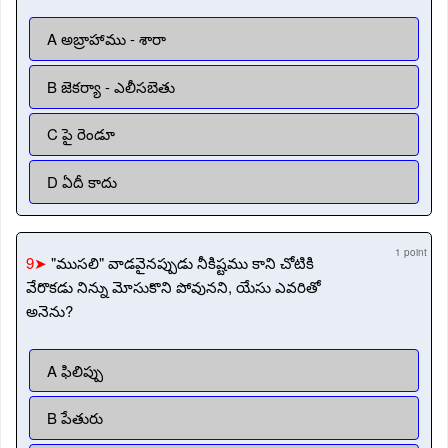
A అబ్రాహాము - శారా
B జెకర్యా - ఎలీసబెతు
C పై రెండూ
D ఏదీ కాదు
1 point
9➤
"ముసలి" వాడవైనప్పుడు నీకిష్టము కాని చోటికి
వేరొకడు నిన్ను మోసుకొని పోవునని, యేసు ఎవరితో
అనెను?
A ఫిలిప్పు
B పేతురు