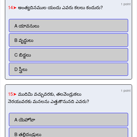
1 point
14➤
అంత్యదినముల యందు ఎవరు కలలు కందురు?
A యావనులు
B వృద్ధులు
C బిడ్డలు
D స్త్రీలు
1 point
15➤
ముదిమి వచ్చువరకు, తలవెండ్రుకలు
నెరయువరకు మనలను ఎత్తుకొనునది ఎవరు?
A యెహోవా
B తల్లిదండ్రులు