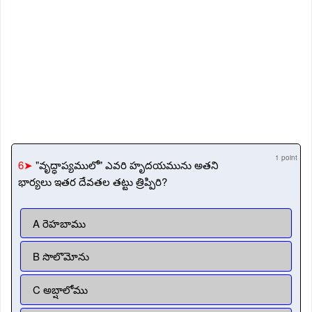
1 point
6➤
"వృద్ధాప్యములో" ఎవరి హృదయమును అతని
భార్యలు ఇతర దేవతల తట్టు త్రిప్పిరి?
A రెహబాము
B సొలొమోను
C అబ్షాలోము