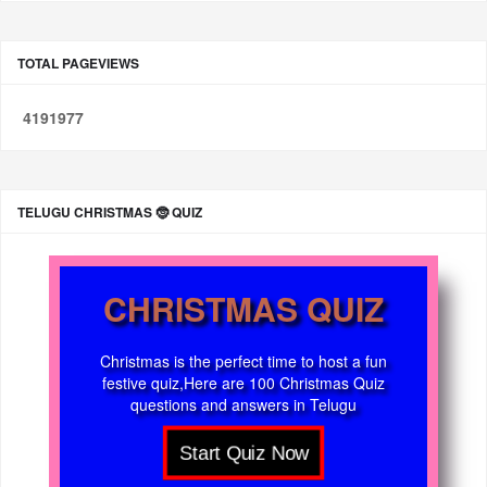
TOTAL PAGEVIEWS
4
1
9
1
9
7
7
TELUGU CHRISTMAS 🤶 QUIZ
CHRISTMAS QUIZ
Christmas is the perfect time to host a fun
festive quiz,Here are 100 Christmas Quiz
questions and answers in Telugu