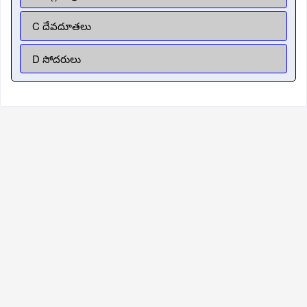
C దేవదూతలు
D సోదరులు