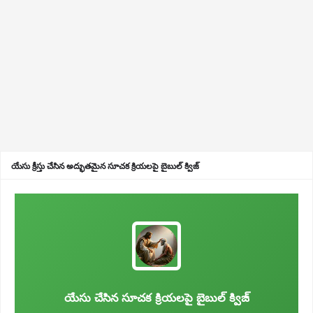
యేసు క్రీస్తు చేసిన అద్భుతమైన సూచక క్రియలపై బైబుల్ క్విజ్
యేసు చేసిన సూచక క్రియలపై బైబుల్ క్విజ్