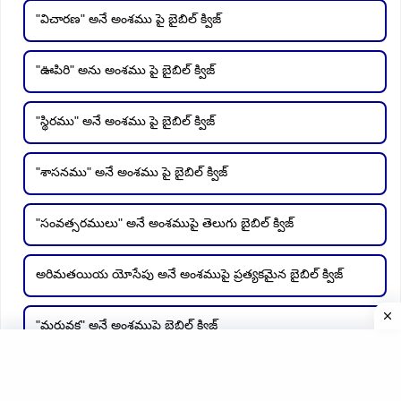
"విచారణ" అనే అంశము పై బైబిల్ క్విజ్
"ఊపిరి" అను అంశము పై బైబిల్ క్విజ్
"స్థిరము" అనే అంశము పై బైబిల్ క్విజ్
"శాసనము" అనే అంశము పై బైబిల్ క్విజ్
"సంవత్సరములు" అనే అంశముపై తెలుగు బైబిల్ క్విజ్
అరిమతయియ యోసేపు అనే అంశముపై ప్రత్యకమైన బైబిల్ క్విజ్
"మరువక" అనే అంశముపై బైబిల్ క్విజ్
క్రీస్తు శ్రమల - ప్రవచనములు అనే అంశంపై బైబిల్ క్విజ్