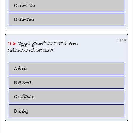
C యోహాను
D యాకోబు
1 point
10➤
"వృద్ధాప్యములో" ఎవరి కొరకు పౌలు
ఫిలేమోనును వేడుకొనెను?
A తీతు
B తిమోతి
C ఒనేసిము
D ఏపప్ర