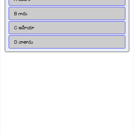
B గాదు
C అహీయా
D నాతాను