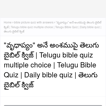
Home
bible picture quiz with answers
"వృధాప్యం" అనే అంశముపై తెలుగు బైబిల్
క్విజ్ | Telugu bible quiz multiple choice | Telugu Bible Quiz | Daily bible quiz |
తెలుగు బైబిల్ క్విజ్
"వృధాప్యం" అనే అంశముపై తెలుగు
బైబిల్ క్విజ్ | Telugu bible quiz
multiple choice | Telugu Bible
Quiz | Daily bible quiz | తెలుగు
బైబిల్ క్విజ్