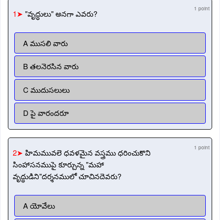
1 point
1➤
"వృద్ధులు" అనగా ఎవరు?
A ముసలి వారు
B తలనెరసిన వారు
C ముదుసలులు
D పై వారందరూ
1 point
2➤
హిమమువలె ధవళమైన వస్త్రము ధరించుకొని
సింహాసనముపై కూర్చున్న "మహా
వృద్ధుడిని"దర్శనములో చూచినదెవరు?
A యోవేలు