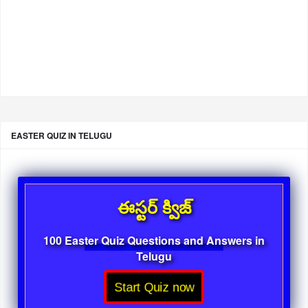
EASTER QUIZ IN TELUGU
ఈస్టర్ క్విజ్
100 Easter Quiz Questions and Answers in
Telugu
Start Quiz now