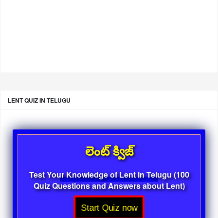
LENT QUIZ IN TELUGU
లెంట్ క్విజ్
Test Your Knowledge of Lent in Telugu (100
Quiz Questions and Answers about Lent)
Start Quiz now