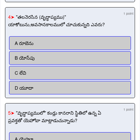
1 point
4➤
"తలనెరసిన (వృద్ధాప్యము)"
యాకోబును,అవసానకాలములో చూచుకున్నది ఎవరు?
A రూబెను
B యోసేపు
C లేవి
D యూదా
1 point
5➤
"వృద్ధాప్యములో" కండ్లు కానరాని స్థితిలో ఉన్న ఏ
ప్రవక్తతో యెహోవా మాట్లాడుచున్నాడు?
A యెహూ