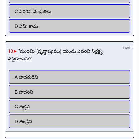
C పెరిగిన వెండ్రుకలు
D ఏమీ కాదు
1 point
13➤
"ముదిమి"(వృద్ధాప్యము) యందు ఎవరిని నిర్లక్ష్య
పెట్టకూడదు?
A సోదరుడిని
B సోదరిని
C తల్లిని
D తండ్రిని