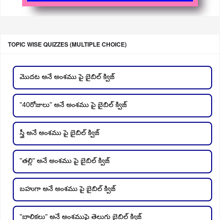
TOPIC WISE QUIZZES (MULTIPLE CHOICE)
మొదట అనే అంశము పై బైబిల్ క్విజ్
"40రోజులు" అనే అంశము పై బైబిల్ క్విజ్
స్త్రీ అనే అంశము పై బైబిల్ క్విజ్
"తల్లి" అనే అంశము పై బైబిల్ క్విజ్
బహుగా అనే అంశము పై బైబిల్ క్విజ్
"బాలికలు" అనే అంశముపై తెలుగు బైబిల్ క్విజ్