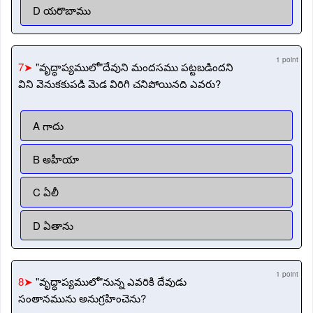
D యరొబాము
1 point
7➤
"వృద్ధాప్యములో"దేవుని మందసము పట్టబడిందని
విని వెనుకకుపడి మెడ విరిగి చనిపోయినది ఎవరు?
A గాదు
B అహీయా
C ఏలీ
D ఏతాను
1 point
8➤
"వృద్ధాప్యములో"నున్న ఎవరికి దేవుడు
సంతానమును అనుగ్రహించెను?