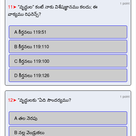
1 point
11➤
"వృద్ధుల" కంటే నాకు విశేషజ్ఞానము కలదు; ఈ
వాక్యము రిఫరెన్స్?
A కీర్తనలు 119:51
B కీర్తనలు 119:110
C కీర్తనలు 119:100
D కీర్తనలు 119:126
1 point
12➤
"వృద్ధులకు "ఏది సౌందర్యము?
A తల నెరపు
B నల్ల వెండ్రుకలు