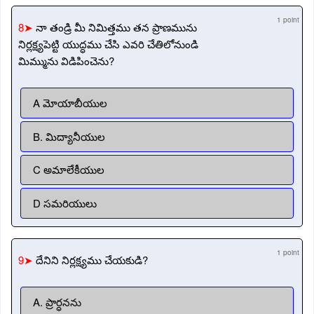
1 point
8➤
నా తండ్రి మీ నిమిత్తము తన ప్రాణమును
నిర్లక్ష్యపెట్టి యుద్ధము చేసి ఎవరి చేతిలోనుండి
మిమ్మును విడిపించెను?
A మోయాబీయుల
B. మిద్యానీయుల
C అమాలేకీయుల
D సమరియులు
1 point
9➤
దేనిని నిర్లక్ష్యము చేయకుడి?
A. ప్రార్ధనను