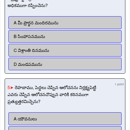
అధికముగా రప్పించెను?
A మీ ప్రార్ధన మందిరమును
B సింహాసనమును
C విశ్రాంతి దినమును
D మండపమును
1 point
5➤
రెహబాము, పెద్దలు చెప్పిన ఆలోచనను నిర్లక్ష్యపెట్టి
ఎవరు చెప్పిన ఆలోచనచొప్పున వారికి కఠినముగా
ప్రత్యుత్తరమిచ్చెను?
A యౌవనులు