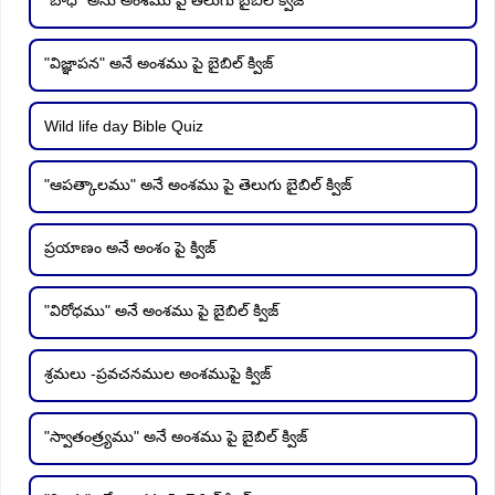
"విజ్ఞాపన" అనే అంశము పై బైబిల్ క్విజ్
Wild life day Bible Quiz
"ఆపత్కాలము" అనే అంశము పై తెలుగు బైబిల్ క్విజ్
ప్రయాణం అనే అంశం పై క్విజ్
"విరోధము" అనే అంశము పై బైబిల్ క్విజ్
శ్రమలు -ప్రవచనముల అంశముపై క్విజ్
"స్వాతంత్ర్యము" అనే అంశము పై బైబిల్ క్విజ్