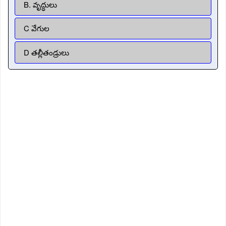
B. వృద్ధులు
C వేగుల
D తల్లీతండ్రులు