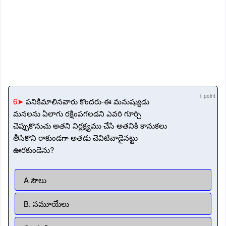
1 point
6➤
పనికిమాలినవారు కొందరు-ఈ మనుష్యుడు
మనలను ఏలాగు రక్షింపగలడని ఎవరి గూర్చి
చెప్పుకొనుచు అతని నిర్లక్ష్యము చేసి అతనికి కానుకలు
తీసికొని రాకుండగా అతడు చెవిటివాడైనట్టు
ఊరకుండెను?
A సౌలు
B. సమూయేలు