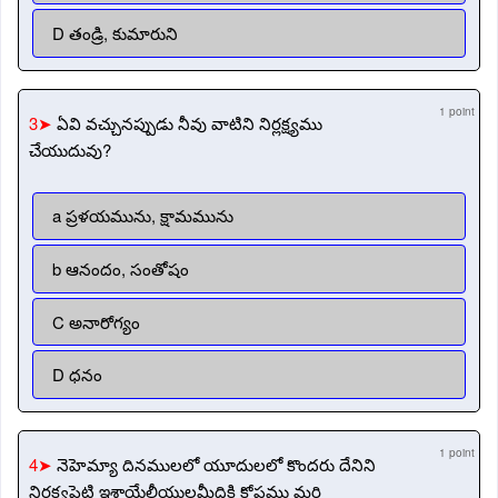
D తండ్రి, కుమారుని
1 point
3➤
ఏవి వచ్చునప్పుడు నీవు వాటిని నిర్లక్ష్యము
చేయుదువు?
a ప్రళయమును, క్షామమును
b ఆనందం, సంతోషం
C అనారోగ్యం
D ధనం
1 point
4➤
నెహెమ్యా దినములలో యూదులలో కొందరు దేనిని
నిర్లక్ష్యపెట్టి ఇశ్రాయేలీయులమీదికి కోపము మరి