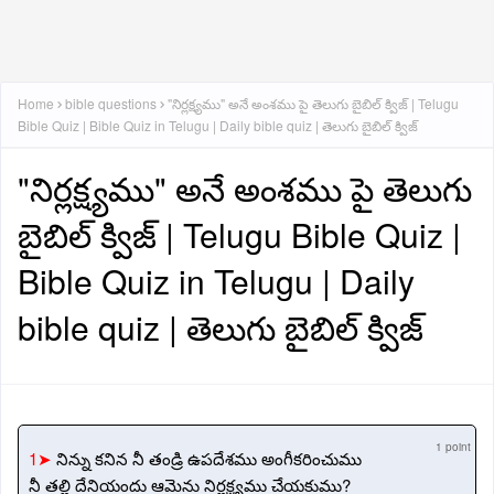
Home
bible questions
"నిర్లక్ష్యము" అనే అంశము పై తెలుగు బైబిల్ క్విజ్ | Telugu
Bible Quiz | Bible Quiz in Telugu | Daily bible quiz | తెలుగు బైబిల్ క్విజ్
"నిర్లక్ష్యము" అనే అంశము పై తెలుగు
బైబిల్ క్విజ్ | Telugu Bible Quiz |
Bible Quiz in Telugu | Daily
bible quiz | తెలుగు బైబిల్ క్విజ్
1 point
1➤
నిన్ను కనిన నీ తండ్రి ఉపదేశము అంగీకరించుము
నీ తల్లి దేనియందు ఆమెను నిర్లక్ష్యము చేయకుము?