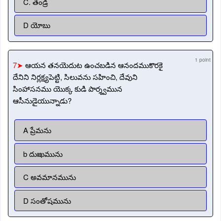
C. తండ్రి
D యోబు
1 point
7➤
ఆయన తనయెదుట ఉంచబడిన ఆనందముకొరకై
దేనిని నిర్లక్ష్యపెట్టి, సిలువను సహించి, దేవుని
సింహాసనము యొక్క కుడి పార్శ్వమున
ఆసీనుడైయున్నాడు?
A ప్రేమను
b దుఃఖమును
C అవమానమును
D సంతోషమును