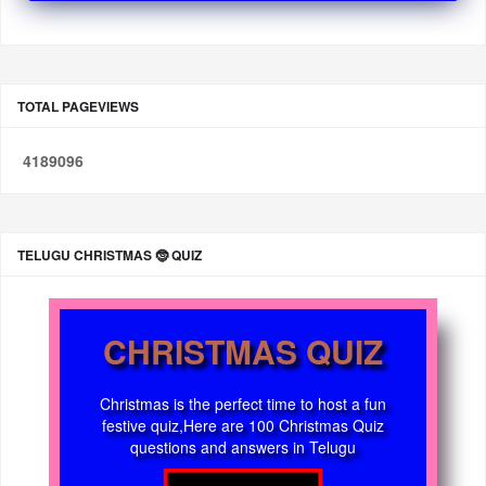
TOTAL PAGEVIEWS
4
1
8
9
0
9
6
TELUGU CHRISTMAS 🤶 QUIZ
CHRISTMAS QUIZ
Christmas is the perfect time to host a fun
festive quiz,Here are 100 Christmas Quiz
questions and answers in Telugu