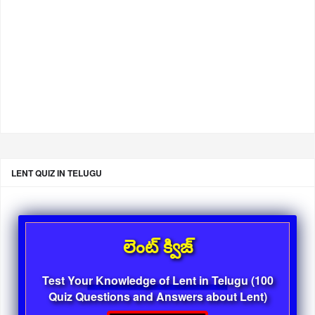
LENT QUIZ IN TELUGU
లెంట్ క్విజ్
Test Your Knowledge of Lent in Telugu (100
Quiz Questions and Answers about Lent)