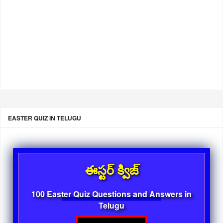
EASTER QUIZ IN TELUGU
ఈస్టర్ క్విజ్
100 Easter Quiz Questions and Answers in
Telugu