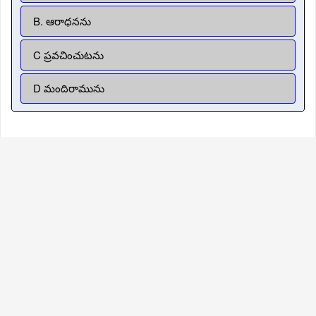
B. ఆరాధనను
C ప్రవచించుటను
D మందిరామును