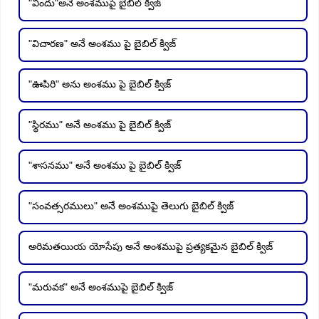
"విందు"అనే అంశముపై బైబిల్ క్విజ్
"విచారణ" అనే అంశము పై బైబిల్ క్విజ్
"ఊపిరి" అను అంశము పై బైబిల్ క్విజ్
"స్థిరము" అనే అంశము పై బైబిల్ క్విజ్
"శాసనము" అనే అంశము పై బైబిల్ క్విజ్
"సంవత్సరములు" అనే అంశముపై తెలుగు బైబిల్ క్విజ్
అరిమతయియ యోసేపు అనే అంశముపై ప్రత్యకమైన బైబిల్ క్విజ్
"మరువక" అనే అంశముపై బైబిల్ క్విజ్