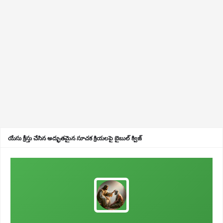
యేసు క్రీస్తు చేసిన అద్భుతమైన సూచక క్రియలపై బైబుల్ క్విజ్