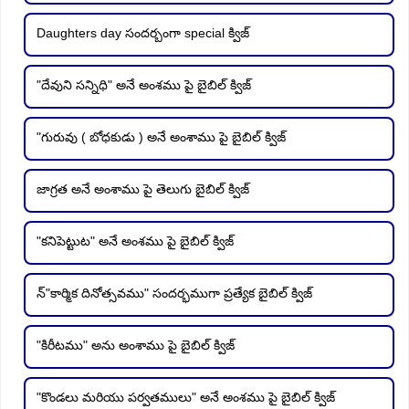
Daughters day సందర్బంగా special క్విజ్
"దేవుని సన్నిధి" అనే అంశము పై బైబిల్ క్విజ్
"గురువు ( బోధకుడు ) అనే అంశాము పై బైబిల్ క్విజ్
జాగ్రత అనే అంశాము పై తెలుగు బైబిల్ క్విజ్
"కనిపెట్టుట" అనే అంశము పై బైబిల్ క్విజ్
న్"కార్మిక దినోత్సవము" సందర్భముగా ప్రత్యేక బైబిల్ క్విజ్
"కిరీటము" అను అంశాము పై బైబిల్ క్విజ్
"కొండలు మరియు పర్వతములు" అనే అంశము పై బైబిల్ క్విజ్