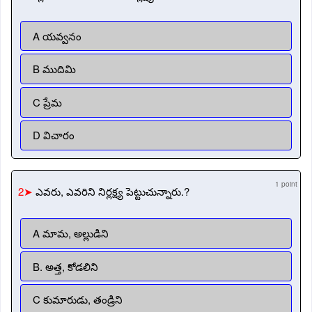
A యవ్వనం
B ముదిమి
C ప్రేమ
D విచారం
1 point
2➤
ఎవరు, ఎవరిని నిర్లక్ష్య పెట్టుచున్నారు.?
A మామ, అల్లుడిని
B. అత్త, కోడలిని
C కుమారుడు, తండ్రిని