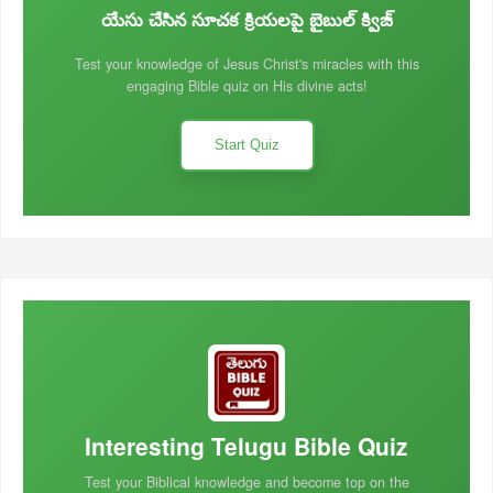
యేసు చేసిన సూచక క్రియలపై బైబుల్ క్విజ్
Test your knowledge of Jesus Christ's miracles with this
engaging Bible quiz on His divine acts!
Start Quiz
Interesting Telugu Bible Quiz
Test your Biblical knowledge and become top on the