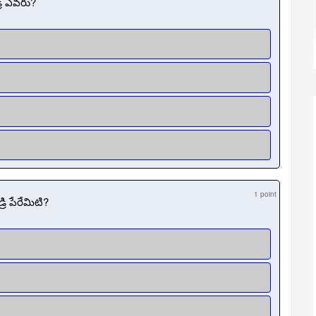
రి ఎవరు?
1 point
ి పేరేమిటి?