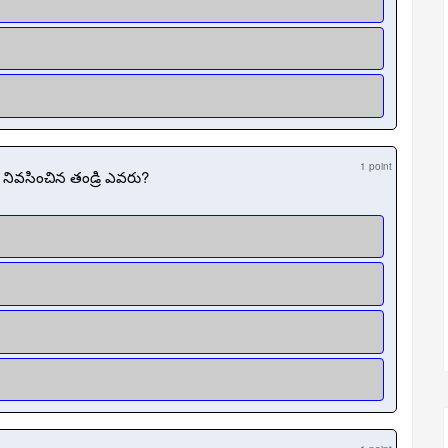
1 point
ి నివసించిన తండ్రి ఎవరు?