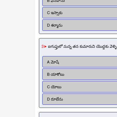
B ఫినేహాసు
C ఇస్సాకు
D శల్మాను
3➤
ఐగుప్తులో నున్న తన కుమారుని యొద్దకు వెళ్ళ
A మోషే
B యాకోబు
C యోబు
D రూబేను