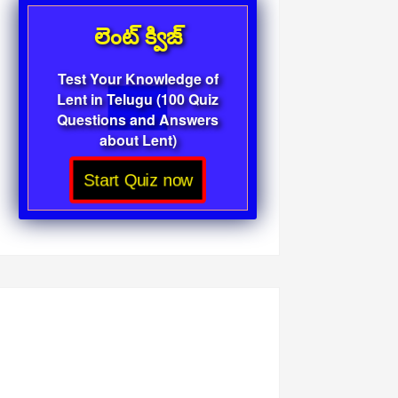
లెంట్ క్విజ్
Test Your Knowledge of
Lent in Telugu (100 Quiz
Questions and Answers
about Lent)
Start Quiz now