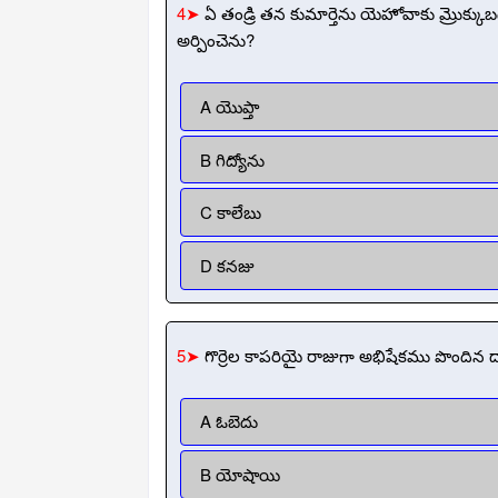
4➤
ఏ తండ్రి తన కుమార్తెను యెహోవాకు మ్రొక్క
అర్పించెను?
A యొప్తా
B గిద్యోను
C కాలేబు
D కనజు
5➤
గొర్రెల కాపరియై రాజుగా అభిషేకము పొందిన ద
A ఓబెదు
B యోషాయి