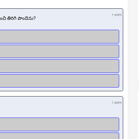
1 point
చి తిరిగి పొందెను?
1 point