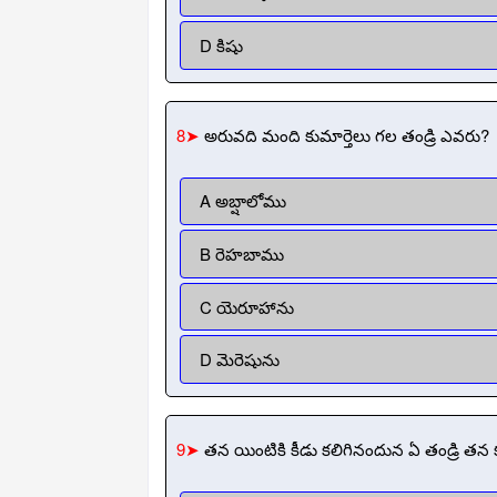
D కిషు
8➤
అరువది మంది కుమార్తెలు గల తండ్రి ఎవరు?
A అబ్షాలోము
B రెహబాము
C యెరూహాను
D మెరెషును
9➤
తన యింటికి కీడు కలిగినందున ఏ తండ్రి తన క