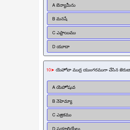
A బెన్యామీను
B మనషే
C ఎఫ్రాయిము
D యూదా
10➤
యెహోవా ముద్ర యుంగరముగా చేసిన జెరుబ్బాబ
A యెహోషువ
B నెహెమ్యా
C ఎజ్రికము
D షయాల్తియేలు