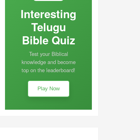
Interesting
Telugu
Bible Quiz
Test your Biblical
knowledge and become
top on the leaderboard!
Play Now