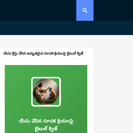
యేసు క్రీస్తు చేసిన అద్భుతమైన సూచక క్రియలపై బైబుల్ క్విజ్
యేసు చేసిన సూచక క్రియలపై
బైబుల్ క్విజ్