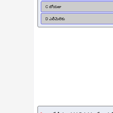
C బోయజు
D ఎలీమెలెకు