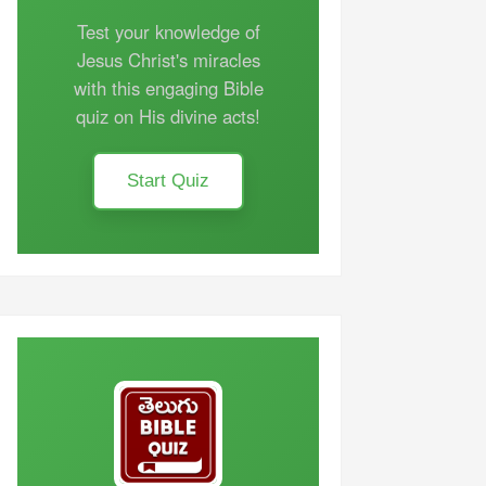
Test your knowledge of
Jesus Christ's miracles
with this engaging Bible
quiz on His divine acts!
Start Quiz