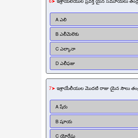
6➤
ఇశ్రాయేలీయుల ప్రవక్త యైన సమూయేలు తండ్
A ఎలి
B ఎలీమెలెకు
C ఎల్కానా
D ఎలీఫజు
7➤
ఇశ్రాయేలీయుల మొదటి రాజు యైన సౌలు తండ్ర
A షేరు
B షూయ
C యోరేషు