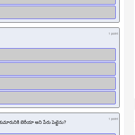
1 point
1 point
ుమారునికి బెరీయా అని పేరు పెట్టెను?