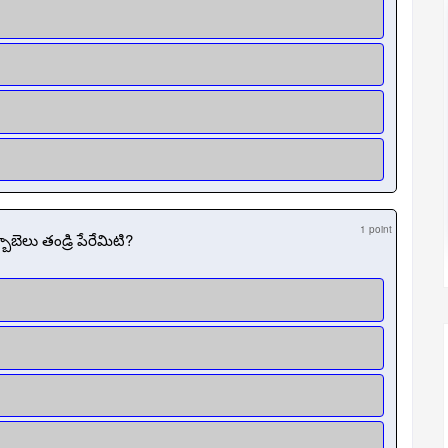
1 point
ెలు తండ్రి పేరేమిటి?