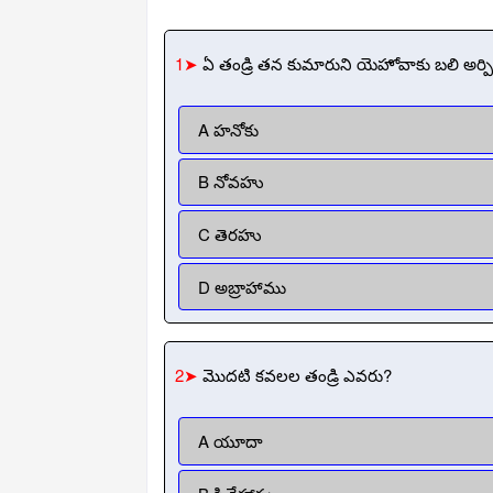
1➤
ఏ తండ్రి తన కుమారుని యెహోవాకు బలి అర్పిం
A హనోకు
B నోవహు
C తెరహు
D అబ్రాహాము
2➤
మొదటి కవలల తండ్రి ఎవరు?
A యూదా