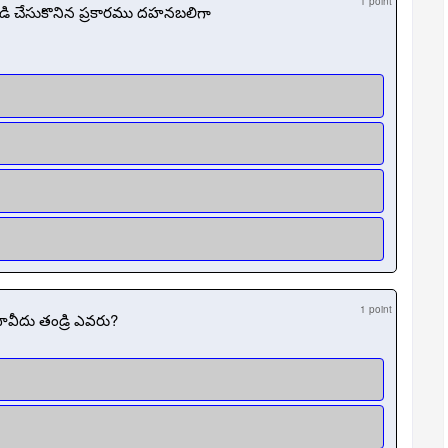
1 point
ుబడి చేసుకొనిన ప్రకారము దహనబలిగా
1 point
ావీదు తండ్రి ఎవరు?