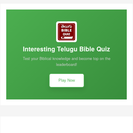
Interesting Telugu Bible Quiz
Test your Biblical knowledge and become top on the
leaderboard!
Play Now