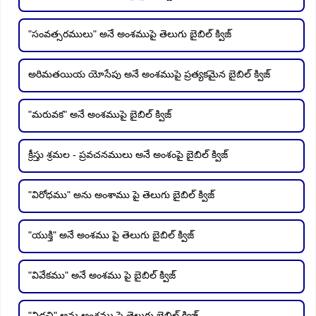
"సంవత్సరములు" అనే అంశముపై తెలుగు బైబిల్ క్విజ్
అరిమతయియ యోసేపు అనే అంశముపై ప్రత్యకమైన బైబిల్ క్విజ్
"మరువక" అనే అంశముపై బైబిల్ క్విజ్
క్రీస్తు శ్రమల - ప్రవచనములు అనే అంశంపై బైబిల్ క్విజ్
"విరోధము" అను అంశాము పై తెలుగు బైబిల్ క్విజ్
"యుక్తి" అనే అంశము పై తెలుగు బైబిల్ క్విజ్
"వివేకము" అనే అంశము పై బైబిల్ క్విజ్
"విడచి" అను అంశము పై తెలుగు బైబిల్ క్విజ్