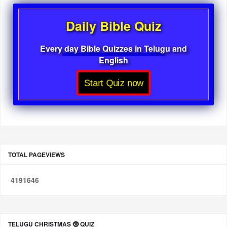
Daily Bible Quiz
Every day Bible Quizzes in Telugu and
English
Start Quiz now
TOTAL PAGEVIEWS
4
1
9
1
6
4
6
TELUGU CHRISTMAS 🤶 QUIZ