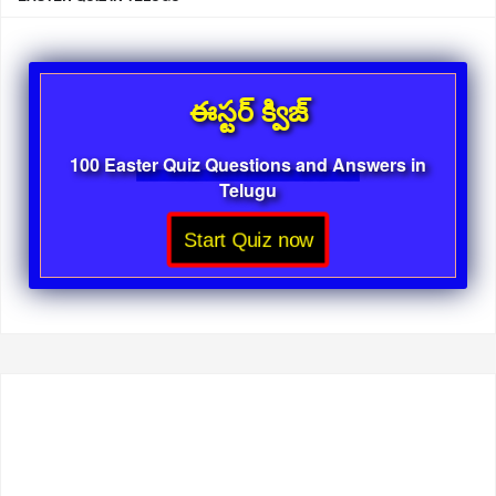
ఈస్టర్ క్విజ్
100 Easter Quiz Questions and Answers in
Telugu
Start Quiz now