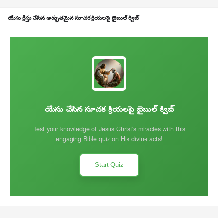
యేసు క్రీస్తు చేసిన అద్భుతమైన సూచక క్రియలపై బైబుల్ క్విజ్
యేసు చేసిన సూచక క్రియలపై బైబుల్ క్విజ్
Test your knowledge of Jesus Christ's miracles with this
engaging Bible quiz on His divine acts!
Start Quiz