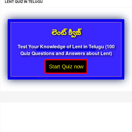
LENT QUIZ IN TELUGU
లెంట్ క్విజ్
Test Your Knowledge of Lent in Telugu (100
Quiz Questions and Answers about Lent)
Start Quiz now