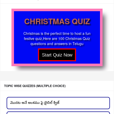
CHRISTMAS QUIZ
Christmas is the perfect time to host a fun
festive quiz,Here are 100 Christmas Quiz
questions and answers in Telugu
TOPIC WISE QUIZZES (MULTIPLE CHOICE)
మొదట అనే అంశము పై బైబిల్ క్విజ్