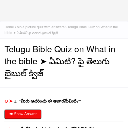
Home
bible picture quiz with answers
Telugu Bible Quiz on What in the
bible ➤ ఏమిటి? పై తెలుగు బైబుల్ క్విజ్
Telugu Bible Quiz on What in
the bible ➤ ఏమిటి? పై తెలుగు
బైబుల్ క్విజ్
Q ➤
1. "మీరు ఆచరించు ఈ ఆచారమేమిటి?"
👁 Show Answer