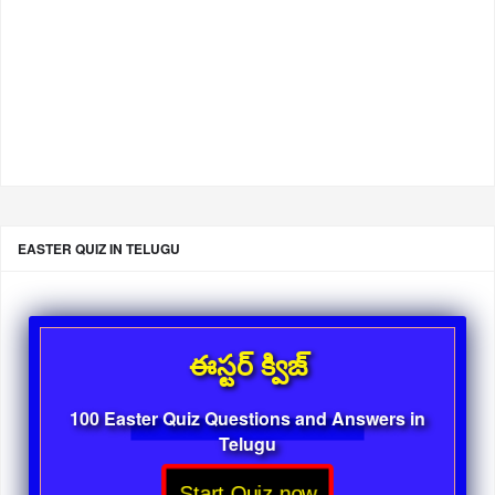
EASTER QUIZ IN TELUGU
ఈస్టర్ క్విజ్
100 Easter Quiz Questions and Answers in
Telugu
Start Quiz now