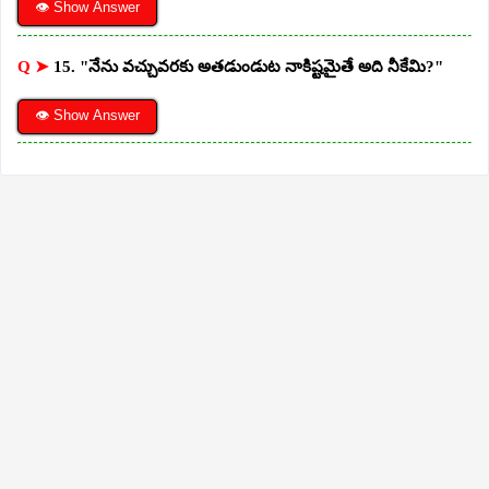
👁 Show Answer
Q ➤
15. "నేను వచ్చువరకు అతడుండుట నాకిష్టమైతే అది నీకేమి?"
👁 Show Answer