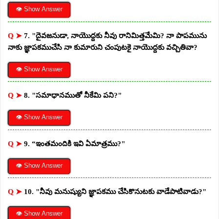
👁 Show Answer
Q ➤
7. "దైవజనుడా, నాయొద్దకు నీవు రానిమిత్తమేమి? నా పాపమును
నాకు జ్ఞాపకముచేసి నా కుమారుని చంపుటకై నాయొద్దకు వచ్చితివా?
👁 Show Answer
Q ➤
8. "సమాధానముతో నీకేమి పని?"
👁 Show Answer
Q ➤
9. “ఇంతమందికి ఇవి ఏమాత్రము?"
👁 Show Answer
Q ➤
10. "నీవు మనుష్యుని జ్ఞాపకము చేసికొనుటకు వాడేపాటివాడు?"
👁 Show Answer