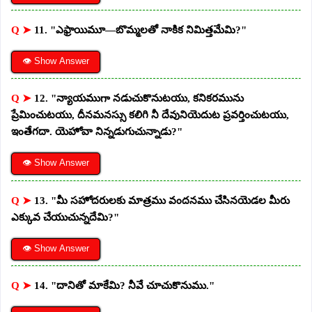
Q ➤
11. "ఎఫ్రాయిమూ—బొమ్మలతో నాకిక నిమిత్తమేమి?"
👁 Show Answer
Q ➤
12. "న్యాయముగా నడుచుకొనుటయు, కనికరమును
ప్రేమించుటయు, దీనమనస్సు కలిగి నీ దేవునియెదుట ప్రవర్తించుటయు,
ఇంతేగదా. యెహోవా నిన్నడుగుచున్నాడు?"
👁 Show Answer
Q ➤
13. "మీ సహోదరులకు మాత్రము వందనము చేసినయెడల మీరు
ఎక్కువ చేయుచున్నదేమి?"
👁 Show Answer
Q ➤
14. "దానితో మాకేమి? నీవే చూచుకొనుము."