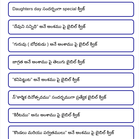
Daughters day సందర్బంగా special క్విజ్
"దేవుని సన్నిధి" అనే అంశము పై బైబిల్ క్విజ్
"గురువు ( బోధకుడు ) అనే అంశాము పై బైబిల్ క్విజ్
జాగ్రత అనే అంశాము పై తెలుగు బైబిల్ క్విజ్
"కనిపెట్టుట" అనే అంశము పై బైబిల్ క్విజ్
న్"కార్మిక దినోత్సవము" సందర్భముగా ప్రత్యేక బైబిల్ క్విజ్
"కిరీటము" అను అంశాము పై బైబిల్ క్విజ్
"కొండలు మరియు పర్వతములు" అనే అంశము పై బైబిల్ క్విజ్