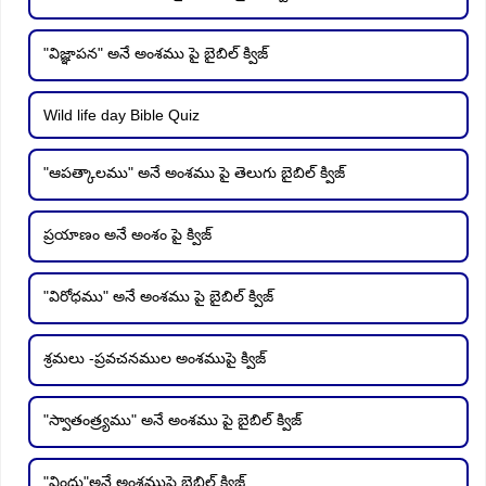
"విజ్ఞాపన" అనే అంశము పై బైబిల్ క్విజ్
Wild life day Bible Quiz
"ఆపత్కాలము" అనే అంశము పై తెలుగు బైబిల్ క్విజ్
ప్రయాణం అనే అంశం పై క్విజ్
"విరోధము" అనే అంశము పై బైబిల్ క్విజ్
శ్రమలు -ప్రవచనముల అంశముపై క్విజ్
"స్వాతంత్ర్యము" అనే అంశము పై బైబిల్ క్విజ్
"విందు"అనే అంశముపై బైబిల్ క్విజ్