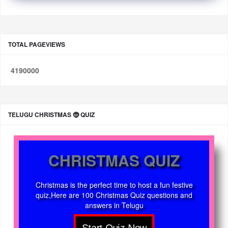
TOTAL PAGEVIEWS
4
1
9
0
0
0
0
TELUGU CHRISTMAS 🤶 QUIZ
CHRISTMAS QUIZ
Christmas is the perfect time to host a fun festive
quiz,Here are 100 Christmas Quiz questions and
answers in Telugu