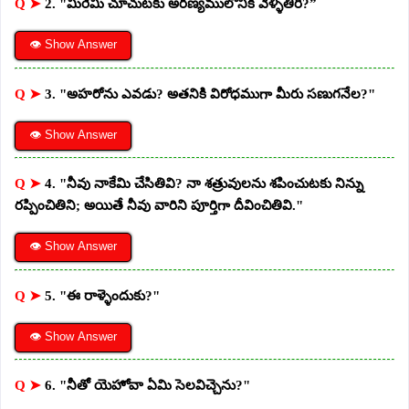
Q ➤
2. "మీరేమి చూచుటకు అరణ్యములోనికి వెళ్ళితిరి?”
👁 Show Answer
Q ➤
3. "అహరోను ఎవడు? అతనికి విరోధముగా మీరు సణుగనేల?"
👁 Show Answer
Q ➤
4. "నీవు నాకేమి చేసితివి? నా శత్రువులను శపించుటకు నిన్ను
రప్పించితిని; అయితే నీవు వారిని పూర్తిగా దీవించితివి."
👁 Show Answer
Q ➤
5. "ఈ రాళ్ళెందుకు?"
👁 Show Answer
Q ➤
6. "నీతో యెహోవా ఏమి సెలవిచ్చెను?"