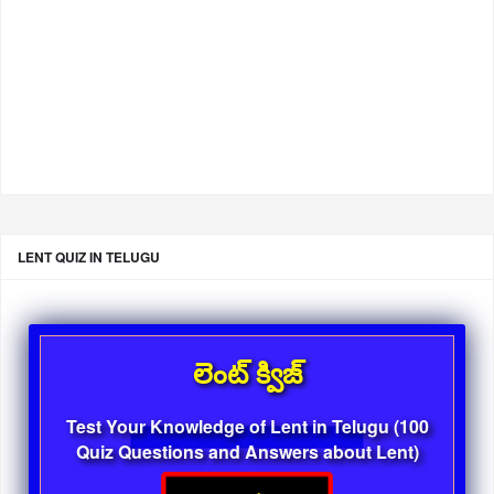
LENT QUIZ IN TELUGU
లెంట్ క్విజ్
Test Your Knowledge of Lent in Telugu (100
Quiz Questions and Answers about Lent)