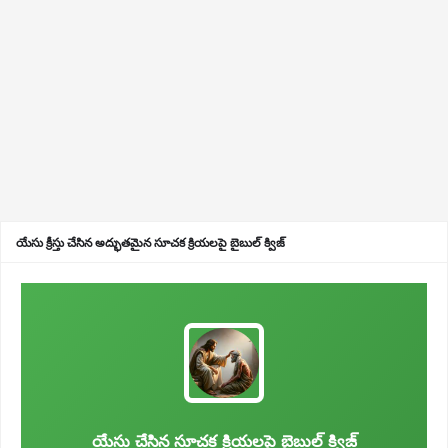
యేసు క్రీస్తు చేసిన అద్భుతమైన సూచక క్రియలపై బైబుల్ క్విజ్
యేసు చేసిన సూచక క్రియలపై బైబుల్ క్విజ్