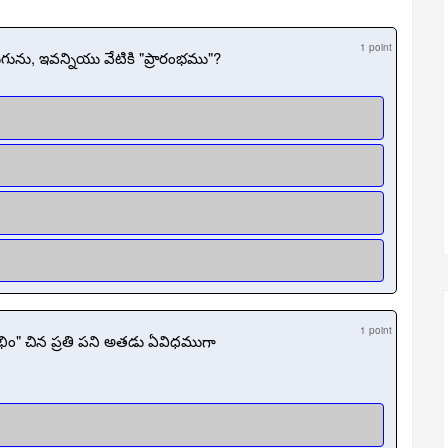
1 point
ు, ఇవన్నియు వేటికి "ప్రారంభము"?
1 point
భిం" చిన ప్రతి పని అతడు ఏవిధముగా