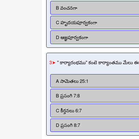
B వంచనగా
C హృదయపూర్వకంగా
D ఆజ్ఞపూర్వకంగా
3➤
" కార్యారంభము" కంటె కార్యాంతము మేలు ఈ వ
A సామెతలు 25:1
B ప్రసంగి 7:8
C కీర్తనలు 6:7
D ప్రసంగి 8:7