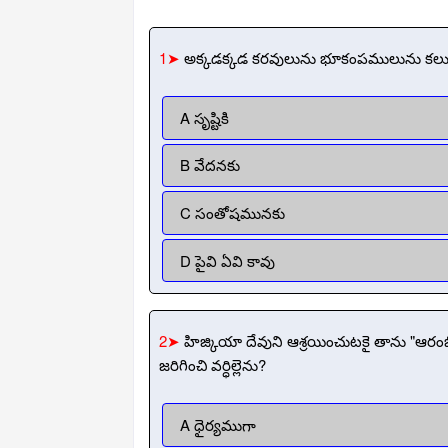
1➤
అక్కడక్కడ కరవులును భూకంపములును కలుగున
A సృష్టికి
B వేదనకు
C సంతోషమునకు
D పైవి ఏవి కావు
2➤
హిజ్కియా దేవుని ఆశ్రయించుటకై తాను "ఆరం
జరిగించి వర్ధిల్లెను?
A ధైర్యముగా