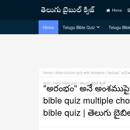
Home
Home
Telugu Bible Quiz
Telugu Bible
Home
bible picture quiz with answers
"అరంభం" అనే అంశ
Quiz | Daily bible quiz | తెలుగు బైబిల్ క్విజ్
"అరంభం" అనే అంశముపై తెల
bible quiz multiple cho
bible quiz | తెలుగు బైబిల్