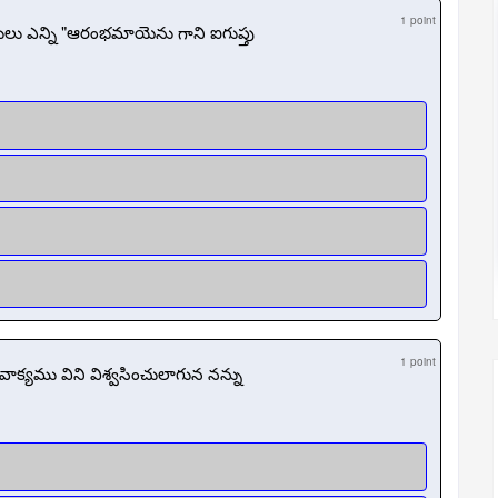
1 point
లు ఎన్ని "ఆరంభమాయెను గాని ఐగుప్తు
1 point
క్యము విని విశ్వసించులాగున నన్ను