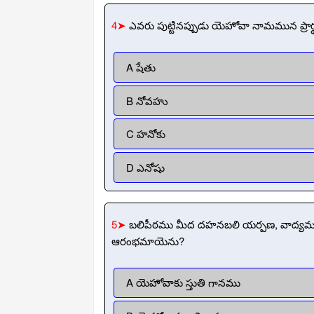
4➤
ఎవరు పుట్టినప్పుడు యెహోవా నామమున ప్ర
A షేతు
B నోవహు
C హనోకు
D ఎనోషు
5➤
బలిపీఠము మీద దహనబలి యర్పణ, వాద్య
ఆరంభమాయెను?
A యెహోవాకు స్తుతి గానము