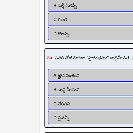
B ఉల్లీ ఫిలిప్పీ
C గలతి
D కొలస్సి
8➤
ఎవరి నోటిమాటల "ప్రారంభము" బుద్ధిహీనత, 
A జ్ఞానవంతుని
B బుద్ధి హీమని
C వేరివని
D పైవన్నీ