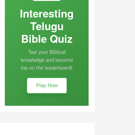
Interesting
Telugu
Bible Quiz
Test your Biblical
knowledge and become
top on the leaderboard!
Play Now