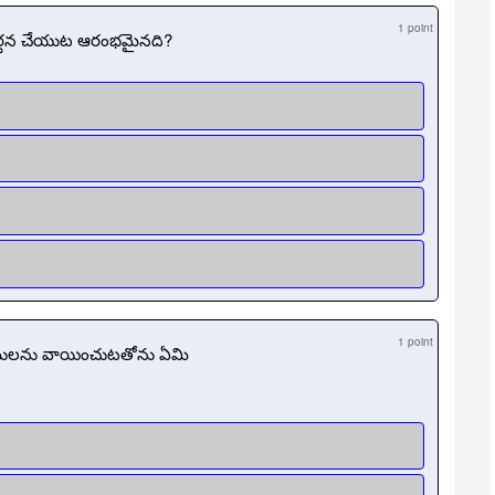
1 point
ార్థన చేయుట ఆరంభమైనది?
1 point
ములను వాయించుటతోను ఏమి