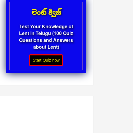
లెంట్ క్విజ్
Test Your Knowledge of
Lent in Telugu (100 Quiz
Questions and Answers
about Lent)
Start Quiz now