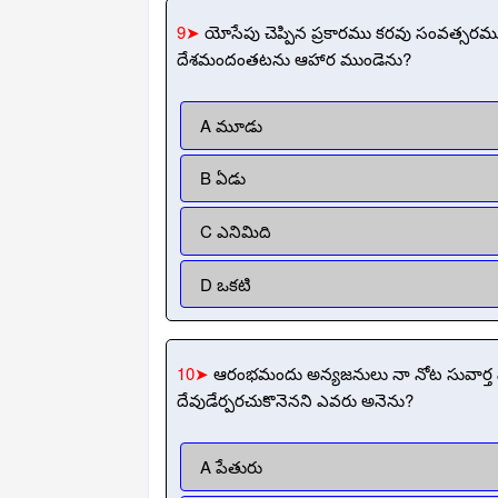
9➤
యోసేపు చెప్పిన ప్రకారము కరవు సంవత్సరము
దేశమందంతటను ఆహార ముండెను?
A మూడు
B ఏడు
C ఎనిమిది
D ఒకటి
10➤
ఆరంభమందు అన్యజనులు నా నోట సువార్త వా
దేవుడేర్పరచుకొనెనని ఎవరు అనెను?
A పేతురు