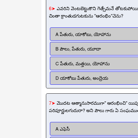
6➤
ఎవరిని వెంటబెట్టుకొని గెత్సేమనే తోటకుపోయి 
చింతా క్రాంతుడగుటకును "ఆరంభిం"చెను?
A పేతురు, యాకోబు, యోహాను
B పౌలు, పేతురు, యూదా
C పేతురు, మత్తయి, యోహాను
D యాకోబు పేతురు, అంద్రెయ
7➤
మొదట ఆత్మానుసారముగా" ఆరంభించి" యిప్
పరిపూర్ణులగుదురా? అని పౌలు గారు ఏ సంఘము
A ఎఫెసీ