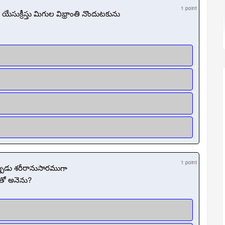
1 point
యేసుక్రీస్తు మిగుల విభ్రాంతి నొందుటకును
1 point
పుడు శరీరానుసారముగా
తో అనెను?