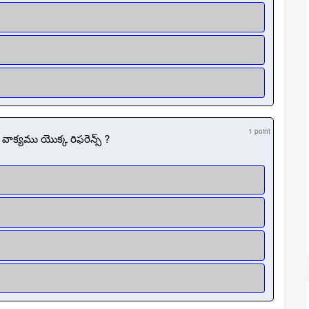
1 point
ాక్యము యొక్క రిఫరెన్స్ ?