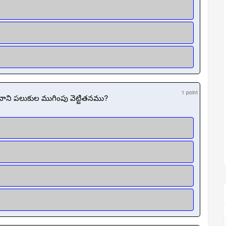
1 point
వాని పలుకుల ముగింపు వెట్టితనము?