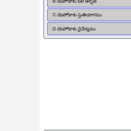
B యెహోవాకు బలి అర్పణ
C యెహోవాకు స్తుతియాగము
D యెహోవాకు నైవేద్యము