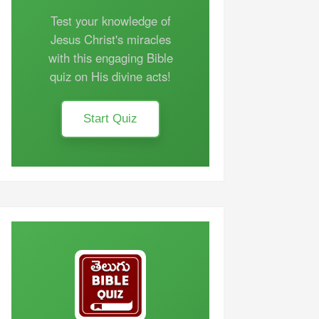
Test your knowledge of
Jesus Christ's miracles
with this engaging Bible
quiz on His divine acts!
Start Quiz