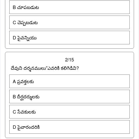
B చూపబడుట
C చెప్పబడుట
D పైవన్నియు
2/15
దేవుని దర్శనములు"ఎవరికి కలిగెడివి?
A ప్రవక్తలకు
B దీర్ఘదర్శులకు
C సేవకులకు
D పైవారందరికి