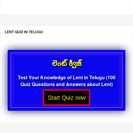
LENT QUIZ IN TELUGU
లెంట్ క్విజ్
Test Your Knowledge of Lent in Telugu (100
Quiz Questions and Answers about Lent)
Start Quiz now