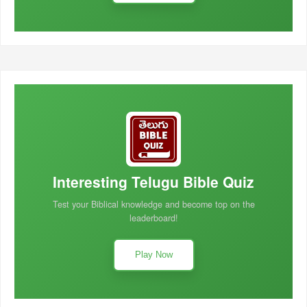
Interesting Telugu Bible Quiz
Test your Biblical knowledge and become top on the
leaderboard!
Play Now