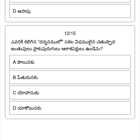
D ఆసాపు
12/15
ఎవరికి కలిగిన "దర్శనములో" సకల విధములైన చతుష్పాద
జంతువులు ప్రాకుపురుగులు ఆకాశపక్షులు ఉండెను?
A పౌలునకు
B పేతురునకు
C యోహానుకు
D యాకోబునకు