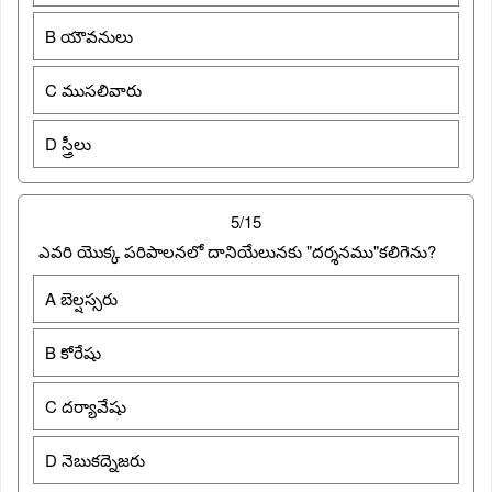
B యౌవనులు
C ముసలివారు
D స్త్రీలు
5/15
ఎవరి యొక్క పరిపాలనలో దానియేలునకు "దర్శనము"కలిగెను?
A బెల్షస్సరు
B కోరేషు
C దర్యావేషు
D నెబుకద్నెజరు