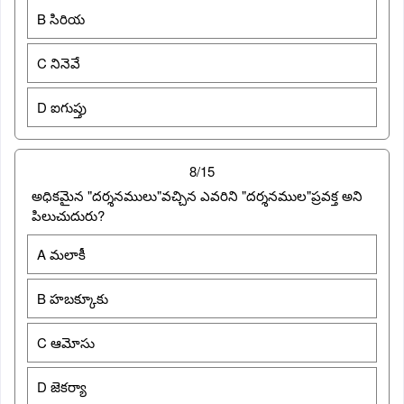
B సిరియ
C నినెవే
D ఐగుప్తు
8/15
అధికమైన "దర్శనములు"వచ్చిన ఎవరిని "దర్శనముల"ప్రవక్త అని
పిలుచుదురు?
A మలాకీ
B హబక్కూకు
C ఆమోసు
D జెకర్యా