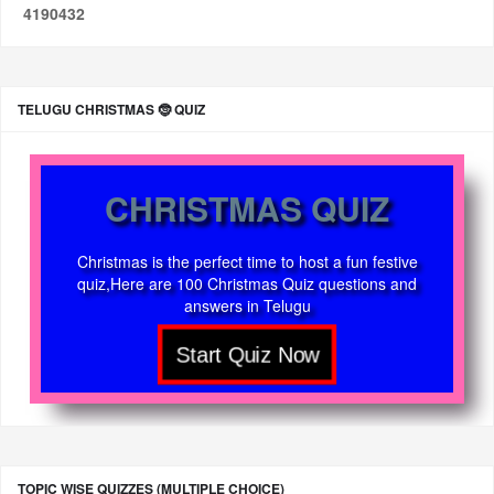
4
1
9
0
4
3
2
TELUGU CHRISTMAS 🤶 QUIZ
CHRISTMAS QUIZ
Christmas is the perfect time to host a fun festive
quiz,Here are 100 Christmas Quiz questions and
answers in Telugu
TOPIC WISE QUIZZES (MULTIPLE CHOICE)