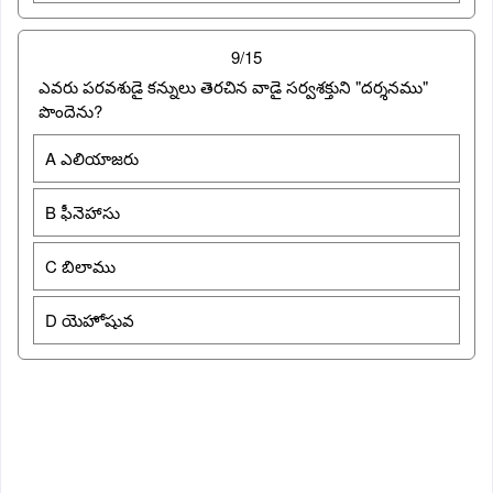
9/15
ఎవరు పరవశుడై కన్నులు తెరచిన వాడై సర్వశక్తుని "దర్శనము"
పొందెను?
A ఎలియాజరు
B ఫీనెహాసు
C బిలాము
D యెహోషువ