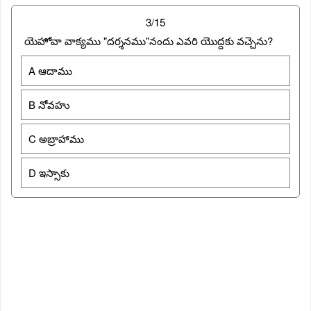
3/15
యెహోవా వాక్యము "దర్శనము"నందు ఎవరి యొద్దకు వచ్చెను?
A ఆదాము
B నోవహు
C అబ్రాహాము
D ఇస్సాకు