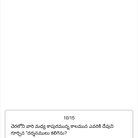
10/15
చెరలోని వారి మధ్య కాపురమున్న కాలమున ఎవరికి దేవుని
గూర్చిన "దర్శనములు కలిగెను?