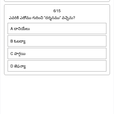
6/15
ఎవరికి ఎదోము గురించి "దర్శనము" వచ్చెను?
A దానియేలు
B ఓబద్యా
C హగ్గయి
D జెఫన్యా