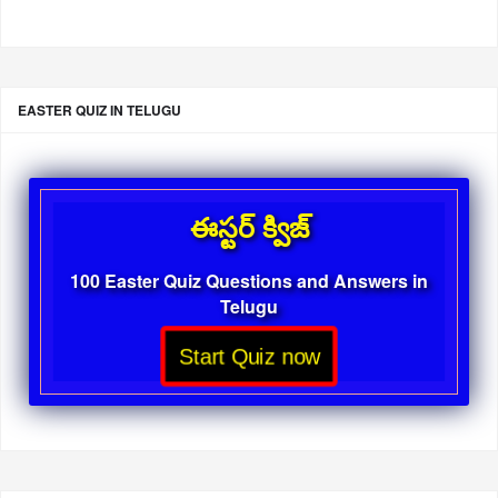
EASTER QUIZ IN TELUGU
ఈస్టర్ క్విజ్
100 Easter Quiz Questions and Answers in
Telugu
Start Quiz now