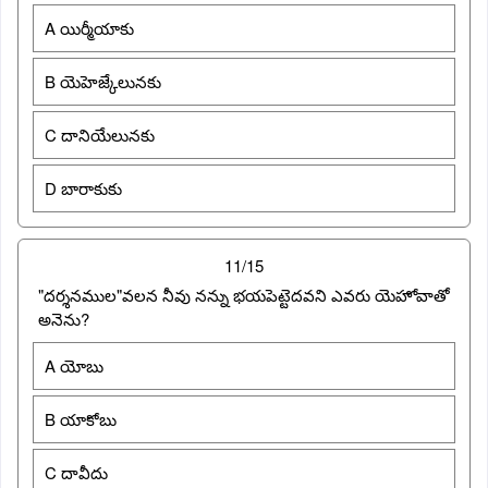
A యిర్మీయాకు
B యెహెజ్కేలునకు
C దానియేలునకు
D బారాకుకు
11/15
"దర్శనముల"వలన నీవు నన్ను భయపెట్టెదవని ఎవరు యెహోవాతో
అనెను?
A యోబు
B యాకోబు
C దావీదు