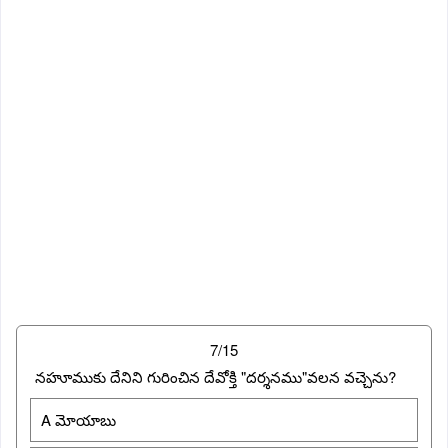
7/15
నహూముకు దేనిని గురించిన దేవోక్తి "దర్శనము"వలన వచ్చెను?
A మోయాబు