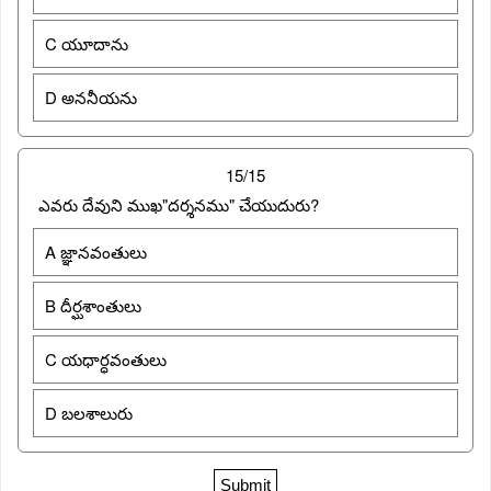
C యూదాను
D అననీయను
15/15
ఎవరు దేవుని ముఖ"దర్శనము" చేయుదురు?
A జ్ఞానవంతులు
B దీర్ఘశాంతులు
C యధార్ధవంతులు
D బలశాలురు