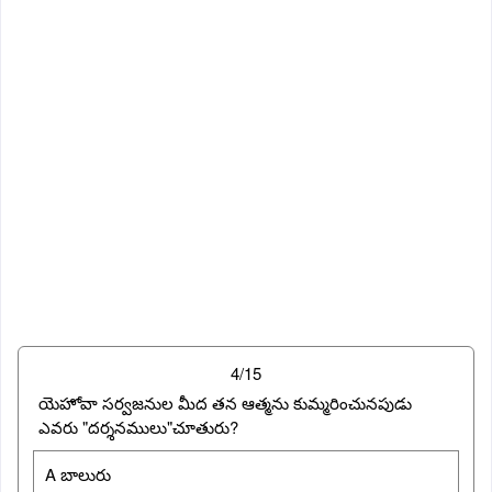
4/15
యెహోవా సర్వజనుల మీద తన ఆత్మను కుమ్మరించునపుడు
ఎవరు "దర్శనములు"చూతురు?
A బాలురు