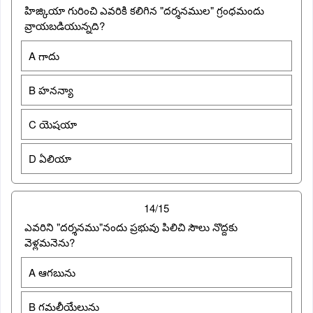
హిజ్కియా గురించి ఎవరికి కలిగిన "దర్శనముల" గ్రంధమందు
వ్రాయబడియున్నది?
A గాదు
B హనన్యా
C యెషయా
D ఏలియా
14/15
ఎవరిని "దర్శనము"నందు ప్రభువు పిలిచి సౌలు నొద్దకు
వెళ్లమనెను?
A ఆగబును
B గమలీయేలును