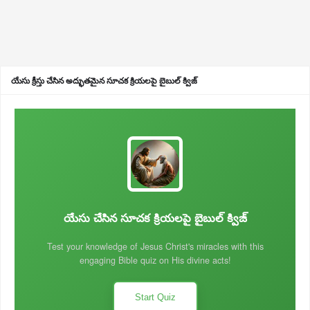
యేసు క్రీస్తు చేసిన అద్భుతమైన సూచక క్రియలపై బైబుల్ క్విజ్
యేసు చేసిన సూచక క్రియలపై బైబుల్ క్విజ్
Test your knowledge of Jesus Christ's miracles with this
engaging Bible quiz on His divine acts!
Start Quiz