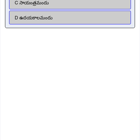
C సాయంత్రమందు
D ఉదయకాలమందు