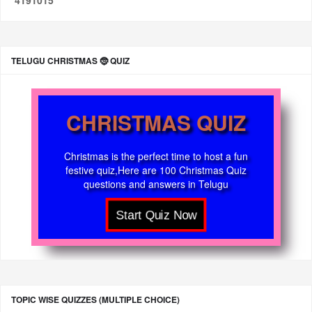
4
1
9
1
0
1
5
TELUGU CHRISTMAS 🤶 QUIZ
CHRISTMAS QUIZ
Christmas is the perfect time to host a fun
festive quiz,Here are 100 Christmas Quiz
questions and answers in Telugu
TOPIC WISE QUIZZES (MULTIPLE CHOICE)