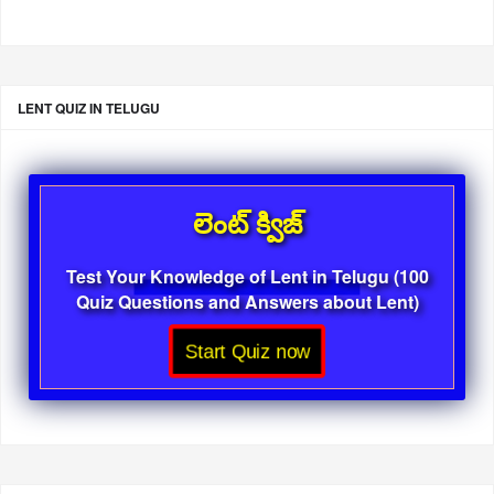
LENT QUIZ IN TELUGU
లెంట్ క్విజ్
Test Your Knowledge of Lent in Telugu (100
Quiz Questions and Answers about Lent)
Start Quiz now