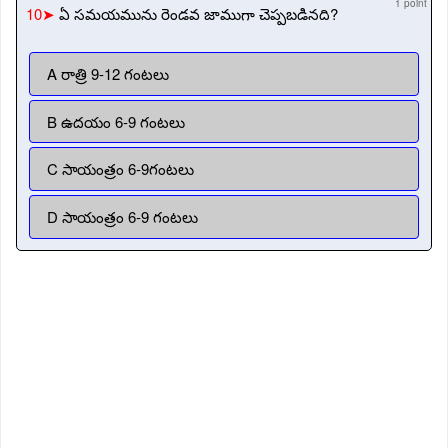
1 point
10➤
ఏ సమయమును రెండవ జాముగా చెప్పబడినది?
A రాత్రి 9-12 గంటలు
B ఉదయం 6-9 గంటలు
C సాయంత్రం 6-9గంటలు
D సాయంత్రం 6-9 గంటలు