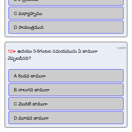
C మధ్యాహ్నము
D సాయంత్రమున
1 point
12➤
ఉదయం 3-6గంటల సమయమును ఏ జాముగా
చెప్పబడినది?
A రెండవ జాముగా
B నాలుగవ జాముగా
C మొదటి జాముగా
D మూడవ జాముగా