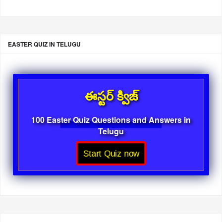
EASTER QUIZ IN TELUGU
ఈస్టర్ క్విజ్
100 Easter Quiz Questions and Answers in
Telugu
Start Quiz now