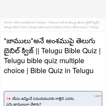
Home
bible questions in telugu
"జాములు"అనే అంశముపై తెలుగు బైబిల్ క్విజ్ ||
Telugu Bible Quiz | Telugu bible quiz multiple choice | Bible Quiz in Telugu
"జాములు"అనే అంశముపై తెలుగు
బైబిల్ క్విజ్ || Telugu Bible Quiz |
Telugu bible quiz multiple
choice | Bible Quiz in Telugu
1 point
1➤
యేసు జన్మించే సమయమునకు రాత్రిని ఎవరు,
ఎన్ని జాములుగా చేశారు?