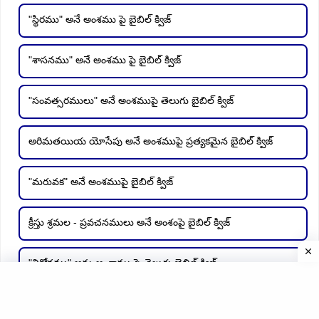
"స్థిరము" అనే అంశము పై బైబిల్ క్విజ్
"శాసనము" అనే అంశము పై బైబిల్ క్విజ్
"సంవత్సరములు" అనే అంశముపై తెలుగు బైబిల్ క్విజ్
అరిమతయియ యోసేపు అనే అంశముపై ప్రత్యకమైన బైబిల్ క్విజ్
"మరువక" అనే అంశముపై బైబిల్ క్విజ్
క్రీస్తు శ్రమల - ప్రవచనములు అనే అంశంపై బైబిల్ క్విజ్
"విరోధము" అను అంశాము పై తెలుగు బైబిల్ క్విజ్
"యుక్తి" అనే అంశము పై తెలుగు బైబిల్ క్విజ్