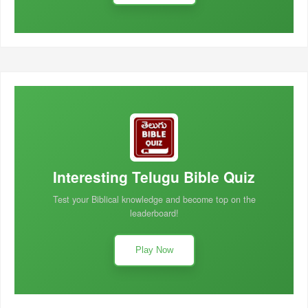
Interesting Telugu Bible Quiz
Test your Biblical knowledge and become top on the
leaderboard!
Play Now