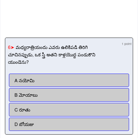
1 point
6➤
మధ్యరాత్రియందు ఎవరు ఉలికిపడి తిరిగి
చూచినప్పుడు, ఒక స్త్రీ అతని కాళ్లయొద్ద పండుకొని
యుండెను?
A నయోమి
B మోయాబు
C రూతు
D బోయజు