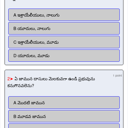
A ఇశ్రాయేలీయులు, నాలుగు
B యూదులు, నాలుగు
C ఇశ్రాయేలీయులు, మూడు
D యూదులు, మూడు
1 point
2➤
ఏ జామున దాసులు మెలకువగా ఉండి ప్రభువును
కనుగొనవలెను?
A మొదటి జామున
B మూడవ జామున