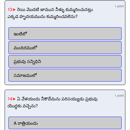
1 point
13➤
రెయి మొదటి జామున నీళ్ళు కుమ్మరించునట్లు
ఎక్కడ హృదయమును కుమ్మరించవలెను?
ఇంటిలో
మందిరములో
ప్రభువు సన్నిధిని
సమాజములో
1 point
14➤
ఏ వేళయందు నీకొదేమను పరిసయ్యుడు ప్రభువు
యొద్దకు వచ్చెను?
A రాత్రియందు