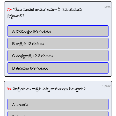
1 point
7➤
"రేయి మొదటి జాము" అనగా ఏ సమయమున
ప్రార్ధించాలి?
A సాయంత్రం 6-9 గంటలు
B రాత్రి 9-12 గంటలు
C మధ్యరాత్రి 12-3 గంటలు
D ఉదయం 6-9 గంటలు
1 point
8➤
హెబ్రీయులు రాత్రిని ఎన్ని జాములుగా పిలుస్తారు?
A నాలుగు