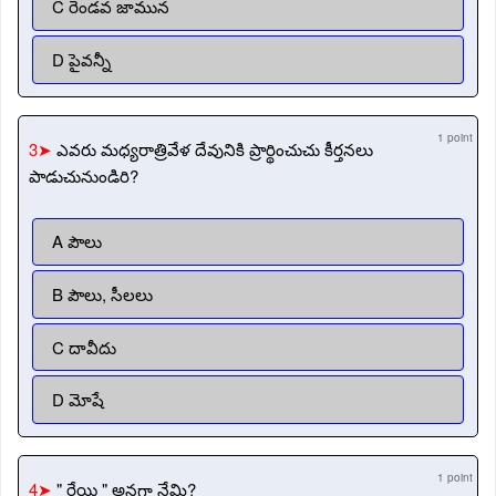
C రెండవ జామున
D పైవన్నీ
1 point
3➤
ఎవరు మధ్యరాత్రివేళ దేవునికి ప్రార్థించుచు కీర్తనలు
పాడుచునుండిరి?
A పౌలు
B పౌలు, సీలలు
C దావీదు
D మోషే
1 point
4➤
" రేయి " అనగా నేమి?