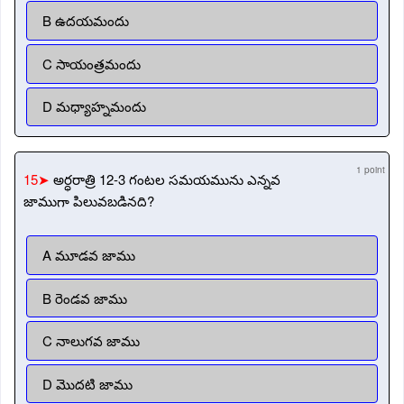
B ఉదయమందు
C సాయంత్రమందు
D మధ్యాహ్నమందు
1 point
15➤
అర్ధరాత్రి 12-3 గంటల సమయమును ఎన్నవ
జాముగా పిలువబడినది?
A మూడవ జాము
B రెండవ జాము
C నాలుగవ జాము
D మొదటి జాము