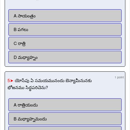
A సాయంత్రం
B పగలు
C రాత్రి
D మధ్యాహ్నం
1 point
5➤
యోసేపు ఏ సమయమునందు బెన్యామీనునకు
భోజనము సిద్ధపరిచెను?
A రాత్రియందు
B మధ్యాహ్నమందు