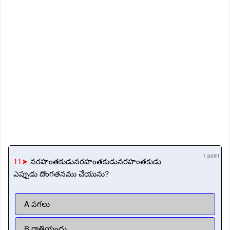
1 point
11➤
నరహంతకుడునరహంతకుడునరహంతకుడు
ఎప్పుడు దొంగతనము చేయును?
A పగలు
B రాత్రియందు