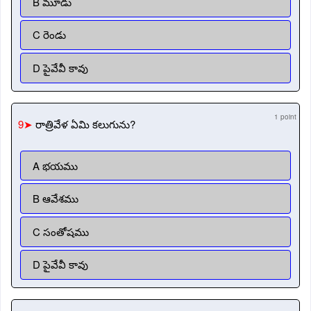
B మూడు
C రెండు
D పైవేవీ కావు
1 point
9➤
రాత్రివేళ ఏమి కలుగును?
A భయము
B ఆవేశము
C సంతోషము
D పైవేవీ కావు