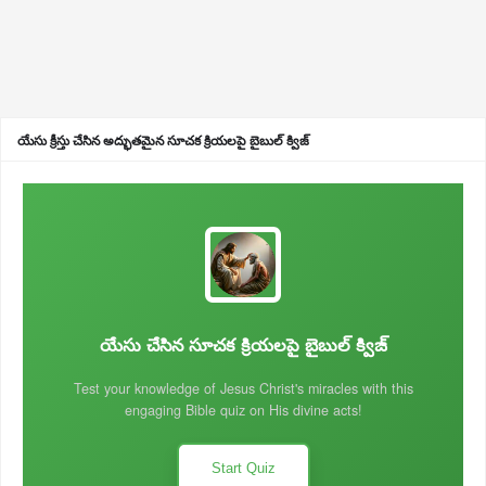
యేసు క్రీస్తు చేసిన అద్భుతమైన సూచక క్రియలపై బైబుల్ క్విజ్
యేసు చేసిన సూచక క్రియలపై బైబుల్ క్విజ్
Test your knowledge of Jesus Christ's miracles with this
engaging Bible quiz on His divine acts!
Start Quiz