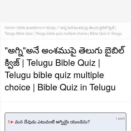
Home
bible questions in telugu
"అగ్ని"అనే అంశముపై తెలుగు బైబిల్ క్విజ్ |
Telugu Bible Quiz | Telugu bible quiz multiple choice | Bible Quiz in Telugu
"అగ్ని"అనే అంశముపై తెలుగు బైబిల్
క్విజ్ | Telugu Bible Quiz |
Telugu bible quiz multiple
choice | Bible Quiz in Telugu
1 point
1➤
మన దేవుడు ఎటువంటి అగ్నియై యుండెను?