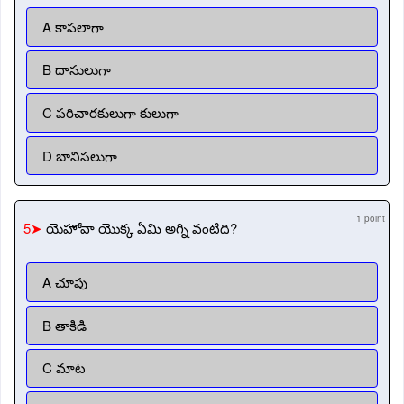
A కాపలాగా
B దాసులుగా
C పరిచారకులుగా కులుగా
D బానిసలుగా
1 point
5➤
యెహోవా యొక్క ఏమి అగ్ని వంటిది?
A చూపు
B తాకిడి
C మాట