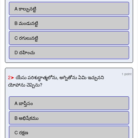
A కాల్చునట్టి
B మండునట్టి
C రగులునట్టి
D దహించు
1 point
2➤
యేసు పరిశుద్ధాత్మలోను, అగ్నితోను ఏమి ఇచ్చునని
యోహాను చెప్పెను?
A బాప్తీసం
B అభిషేకము
C రక్షణ