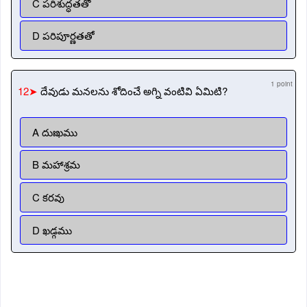
C పరిశుద్ధతతో
D పరిపూర్ణతతో
1 point
12➤
దేవుడు మనలను శోదించే అగ్ని వంటివి ఏమిటి?
A దుఃఖము
B మహాశ్రమ
C కరవు
D ఖడ్గము