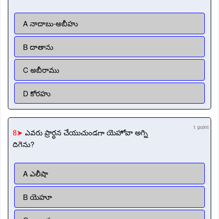
A నాదాబు-అబీహు
B దాతాను
C అబీరాము
D కోరహు
1 point
8➤
ఎవరు ప్రార్ధన చేయుచుండగా యెహోవా అగ్ని
దిగెను?
A ఎలీషా
B యెహూ