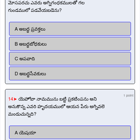
మోసపరచు ఎవరు అగ్నిగంధకములతో గల
గుండములో పడవేయబడెను?
A అబద్ధ ప్రవక్తలు
B అబద్ధబోధకులు
C అపవాది
D అబద్ధసేవకులు
1 point
14➤
యెహోవా నామమును బట్టి ప్రకటింపను అని
అనుకొన్న ఎవరి హృదయములో ఆయన పేరు అగ్నివలె
మండుచున్నది?
A యెషయా