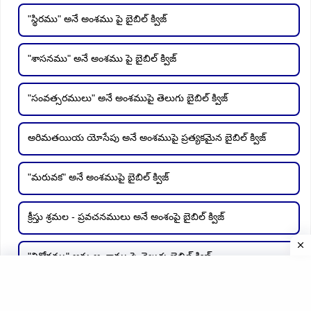
"స్థిరము" అనే అంశము పై బైబిల్ క్విజ్
"శాసనము" అనే అంశము పై బైబిల్ క్విజ్
"సంవత్సరములు" అనే అంశముపై తెలుగు బైబిల్ క్విజ్
అరిమతయియ యోసేపు అనే అంశముపై ప్రత్యకమైన బైబిల్ క్విజ్
"మరువక" అనే అంశముపై బైబిల్ క్విజ్
క్రీస్తు శ్రమల - ప్రవచనములు అనే అంశంపై బైబిల్ క్విజ్
"విరోధము" అను అంశాము పై తెలుగు బైబిల్ క్విజ్
"యుక్తి" అనే అంశము పై తెలుగు బైబిల్ క్విజ్