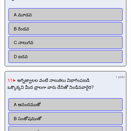
A మూడవ
B రెండవ
C నాలుగవ
D ఐదవ
1 point
11➤
అగ్నిజ్వాలల వంటి నాలుకలు విభాగింపబడి
ఒక్కొక్కని మీద వ్రాలగా వారు దేనితో నిండినవారైరి?
A ఆనందముతో
B సంతోషముతో