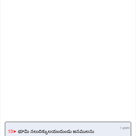
1 point
13➤
భూమి నలుదిక్కులయందుండు జనములను