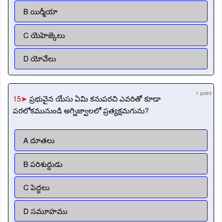
B యిర్మీయా
C యెహెజ్కెలు
D యోవేలు
1 point
15➤
ప్రభువైన యేసు ఏమి కనుపరచి ఎవరితో కూడా
పరలోకమునుండి అగ్నిజ్వాలలో ప్రత్యక్షమగును?
A దూతలు
B పరిశుద్దుడు
C పెద్దలు
D సమూహము