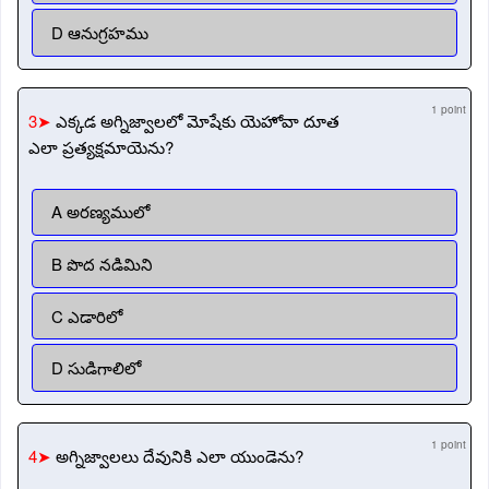
D ఆనుగ్రహము
1 point
3➤
ఎక్కడ అగ్నిజ్వాలలో మోషేకు యెహోవా దూత
ఎలా ప్రత్యక్షమాయెను?
A అరణ్యములో
B పొద నడిమిని
C ఎడారిలో
D సుడిగాలిలో
1 point
4➤
అగ్నిజ్వాలలు దేవునికి ఎలా యుండెను?