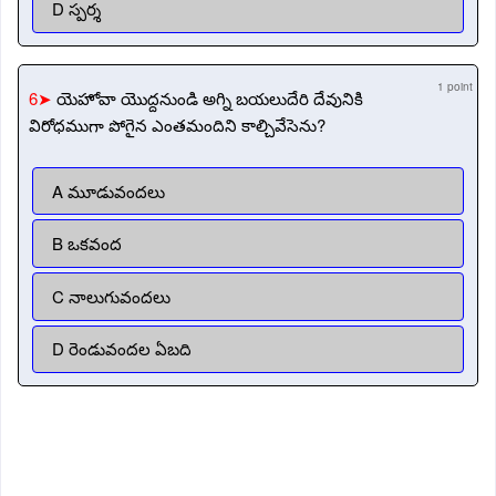
D స్పర్శ
1 point
6➤
యెహోవా యొద్దనుండి అగ్ని బయలుదేరి దేవునికి
విరోధముగా పోగైన ఎంతమందిని కాల్చివేసెను?
A మూడువందలు
B ఒకవంద
C నాలుగువందలు
D రెండువందల ఏబది