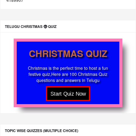
4
1
8
9
9
0
7
TELUGU CHRISTMAS 🤶 QUIZ
CHRISTMAS QUIZ
Christmas is the perfect time to host a fun
festive quiz,Here are 100 Christmas Quiz
questions and answers in Telugu
TOPIC WISE QUIZZES (MULTIPLE CHOICE)