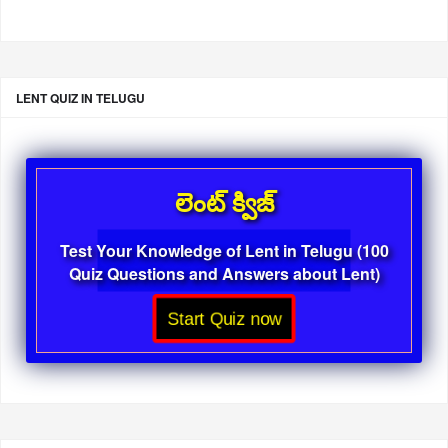
LENT QUIZ IN TELUGU
లెంట్ క్విజ్
Test Your Knowledge of Lent in Telugu (100
Quiz Questions and Answers about Lent)
Start Quiz now