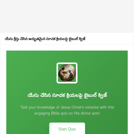
యేసు క్రీస్తు చేసిన అద్భుతమైన సూచక క్రియలపై బైబుల్ క్విజ్
యేసు చేసిన సూచక క్రియలపై బైబుల్ క్విజ్
Test your knowledge of Jesus Christ's miracles with this
engaging Bible quiz on His divine acts!
Start Quiz