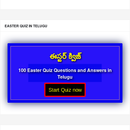
EASTER QUIZ IN TELUGU
ఈస్టర్ క్విజ్
100 Easter Quiz Questions and Answers in
Telugu
Start Quiz now