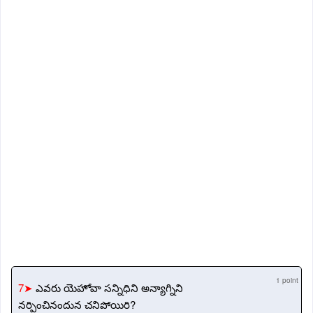
1 point
7➤
ఎవరు యెహోవా సన్నిధిని అన్యాగ్నిని
నర్పించినందున చనిపోయిరి?