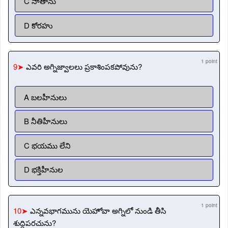
C నాతాను
D కోరహు
1 point
9➤
ఎవరి అగ్నిజ్వాలలు ప్రకాశింపకపోవును?
A బలహీనులు
B నీతిహీనులు
C భయము లేని
D భక్తిహీనుల
1 point
10➤
ఎన్నవభాగమును యెహోవా అగ్నిలో నుండి తీసి
శుద్ధిపరచును?