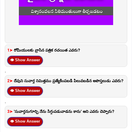
1➤
రోమీయులకు వ్రాసిన పత్రిక రచయిత ఎవరు?
👁 Show Answer
,
2➤
దేవుని సువార్త నిమిత్తము ప్రత్యేకింపబడి పిలువబడిన అపొస్తలుడు ఎవరు?
👁 Show Answer
,
3➤
'సువార్తనుగూర్చి నేను సిగ్గుపడువాడను కాను' అని ఎవరు చెప్పారు?
👁 Show Answer
,