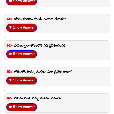
👁 Show Answer
,
13➤
యేసు మరణం నుండి ఎందుకు లేచాడు?
👁 Show Answer
,
14➤
పాపంద్వారా లోకంలోకి ఏది ప్రవేశించింది?
👁 Show Answer
,
15➤
లోకంలోకి పాపం, మరణం ఎలా ప్రవేశించాయి?
👁 Show Answer
,
16➤
పాపమువలన వచ్చు జీతము ఏమిటి?
👁 Show Answer