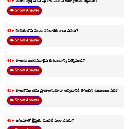
42➤
మరొక వ్యక్తి వేసిన పునాది మీద ఏ అపొస్తలుడు కట్టలేదు?
👁 Show Answer
,
43➤
కెంకేయలోని సంఘ పరిచారకురాలు ఎవరు?
👁 Show Answer
,
44➤
పౌలుకు జతపనివారైన కుటుంబాన్ని పేర్కొనండి?
👁 Show Answer
,
45➤
పౌలుకోసం తమ ప్రాణాలనుకూడా ఇవ్వడానికి తెగించిన కుటుంబం ఏది?
👁 Show Answer
,
46➤
ఆసియాలో క్రీస్తుకు మొదటి ఫలం ఎవరు?