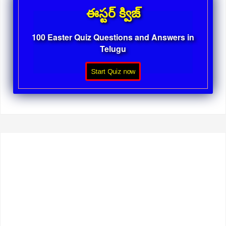
ఈస్టర్ క్విజ్
100 Easter Quiz Questions and Answers in
Telugu
Start Quiz now