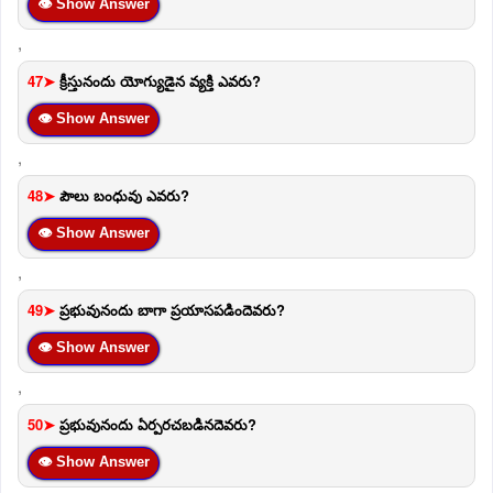
👁 Show Answer
,
47➤
క్రీస్తునందు యోగ్యుడైన వ్యక్తి ఎవరు?
👁 Show Answer
,
48➤
పౌలు బంధువు ఎవరు?
👁 Show Answer
,
49➤
ప్రభువునందు బాగా ప్రయాసపడిందెవరు?
👁 Show Answer
,
50➤
ప్రభువునందు ఏర్పరచబడినదెవరు?
👁 Show Answer