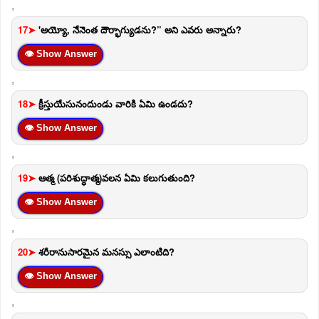
,
17➤
'అయ్యో, నేనెంత దౌర్భాగ్యుడను?” అని ఎవరు అన్నారు?
👁 Show Answer
,
18➤
క్రీస్తుయేసునందుండు వారికి ఏమి ఉండదు?
👁 Show Answer
,
19➤
ఆత్మ (పరిశుద్ధాత్మ)వలన ఏమి కలుగుతుంది?
👁 Show Answer
,
20➤
శరీరానుసారమైన మనస్సు ఎలాంటిది?
👁 Show Answer
,