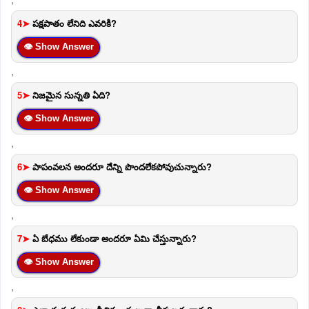
4➤
పక్షపాతం లేనిది ఎవరికి?
👁 Show Answer
,
5➤
నిజమైన సున్నతి ఏది?
👁 Show Answer
,
6➤
పాపంవలన అందరూ దేన్ని పొందలేకపోవుచున్నారు?
👁 Show Answer
,
7➤
ఏ బేధము లేకుండా అందరూ ఏమి చేస్తున్నారు?
👁 Show Answer
,