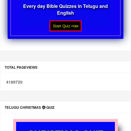
Every day Bible Quizzes in Telugu and
English
Start Quiz now
TOTAL PAGEVIEWS
4
1
8
9
7
2
0
TELUGU CHRISTMAS 🤶 QUIZ