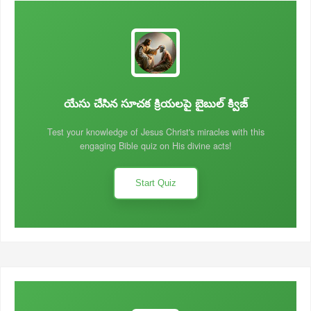
యేసు చేసిన సూచక క్రియలపై బైబుల్ క్విజ్
Test your knowledge of Jesus Christ's miracles with this
engaging Bible quiz on His divine acts!
Start Quiz