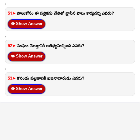
,
51➤
పౌలుకోసం ఈ పత్రికను చేతితో వ్రాసిన పౌలు కార్యదర్శి ఎవరు?
👁 Show Answer
,
52➤
సంఘం మొత్తానికి ఆతిథ్యమిచ్చింది ఎవరు?
👁 Show Answer
,
53➤
కొరింథు పట్టణానికి ఖజనాదారుడు ఎవరు?
👁 Show Answer