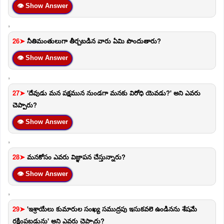
👁 Show Answer
,
26➤
నీతిమంతులుగా తీర్చబడిన వారు ఏమి పొందుతారు?
👁 Show Answer
,
27➤
'దేవుడు మన పక్షమున నుండగా మనకు విరోధి యెవడు?' అని ఎవరు
చెప్పారు?
👁 Show Answer
,
28➤
మనకోసం ఎవరు విజ్ఞాపన చేస్తున్నారు?
👁 Show Answer
,
29➤
'ఇశ్రాయేలు కుమారుల సంఖ్య సముద్రపు ఇసుకవలె ఉండినను శేషమే
రక్షింపబడును' అని ఎవరు చెప్పారు?