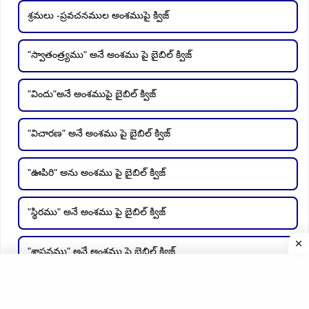
శ్రమలు -ప్రవచనముల అంశముపై క్విజ్
"స్వాతంత్ర్యము" అనే అంశము పై బైబిల్ క్విజ్
"విందు"అనే అంశముపై బైబిల్ క్విజ్
"విచారణ" అనే అంశము పై బైబిల్ క్విజ్
"ఊపిరి" అను అంశము పై బైబిల్ క్విజ్
"స్థిరము" అనే అంశము పై బైబిల్ క్విజ్
"శాసనము" అనే అంశము పై బైబిల్ క్విజ్
"సంవత్సరములు" అనే అంశముపై తెలుగు బైబిల్ క్విజ్