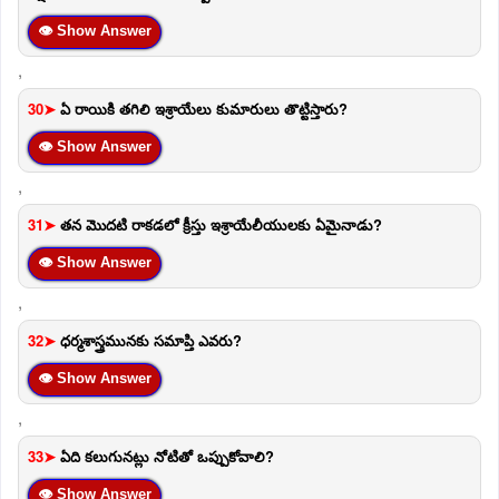
👁 Show Answer
,
30➤
ఏ రాయికి తగిలి ఇశ్రాయేలు కుమారులు తొట్టిస్తారు?
👁 Show Answer
,
31➤
తన మొదటి రాకడలో క్రీస్తు ఇశ్రాయేలీయులకు ఏమైనాడు?
👁 Show Answer
,
32➤
ధర్మశాస్త్రమునకు సమాప్తి ఎవరు?
👁 Show Answer
,
33➤
ఏది కలుగునట్లు నోటితో ఒప్పుకోవాలి?
👁 Show Answer