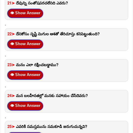
21➤
దేవున్ని సంతోషపరచలేనిది ఎవరు?
👁 Show Answer
,
22➤
దేనికోసం సృష్టి మిగుల ఆశతో తేరిచూస్తు కనిపెట్టుతుంది?
👁 Show Answer
,
23➤
మనం ఎలా రక్షించబడ్డాము?
👁 Show Answer
,
24➤
మన బలహీనతల్లో మనకు సహాయం చేసేదెవరు?
👁 Show Answer
,
25➤
ఎవరికి సమస్తమును సమకూడి జరుగుచున్నవి?