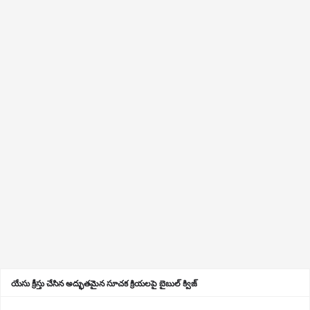
యేసు క్రీస్తు చేసిన అద్భుతమైన సూచక క్రియలపై బైబుల్ క్విజ్