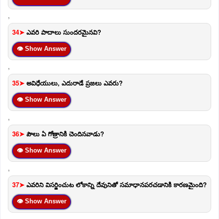
,
34➤
ఎవరి పాదాలు సుందరమైనవి?
👁 Show Answer
,
35➤
అవిధేయులు, ఎదురాడే ప్రజలు ఎవరు?
👁 Show Answer
,
36➤
పౌలు ఏ గోత్రానికి చెందినవాడు?
👁 Show Answer
,
37➤
ఎవరిని విసర్జించుట లోకాన్ని దేవునితో సమాధానపరచడానికి కారణమైంది?
👁 Show Answer
,