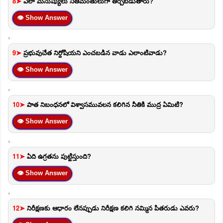
8➤
ఎలా మనుష్యులు నీతిమంతులుగా తీర్చబడుతారు?
👁 Show Answer
,
9➤
ప్రభువుచేత నిర్దోషియని ఎంచబడిన వాడు ఎలాంటివాడు?
👁 Show Answer
,
10➤
పాత నిబంధనలో విశ్వాసమువలన కలిగిన నీతికి ముద్ర ఏమిటి?
👁 Show Answer
,
11➤
ఏది ఉగ్రతను పుట్టిస్తుంది?
👁 Show Answer
,
12➤
నిరీక్షణకు ఆధారం లేనప్పుడు నిరీక్షణ కలిగి నమ్మిన పితరుడు ఎవరు?