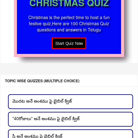
CHRISTMAS QUIZ
Christmas is the perfect time to host a fun
festive quiz,Here are 100 Christmas Quiz
questions and answers in Telugu
TOPIC WISE QUIZZES (MULTIPLE CHOICE)
మొదట అనే అంశము పై బైబిల్ క్విజ్
"40రోజులు" అనే అంశము పై బైబిల్ క్విజ్
స్త్రీ అనే అంశము పై బైబిల్ క్విజ్