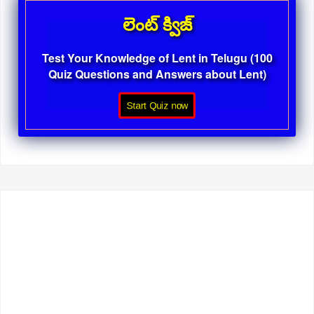
లెంట్ క్విజ్
Test Your Knowledge of Lent in Telugu (100
Quiz Questions and Answers about Lent)
Start Quiz now