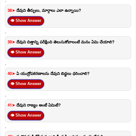
38➤
దేవుని తీర్పులు, మార్గాలు ఎలా ఉన్నాయి?
👁 Show Answer
,
39➤
దేవుని చిత్తాన్ని పరీక్షించి తెలుసుకోవాలంటే మనం ఏమి చేయాలి?
👁 Show Answer
,
40➤
ఏ యుద్రోపకరణాలను దేవుని బిడ్డలు ధరించాలి?
👁 Show Answer
,
41➤
దేవుని రాజ్యం అంటే ఏమిటి?
👁 Show Answer
,