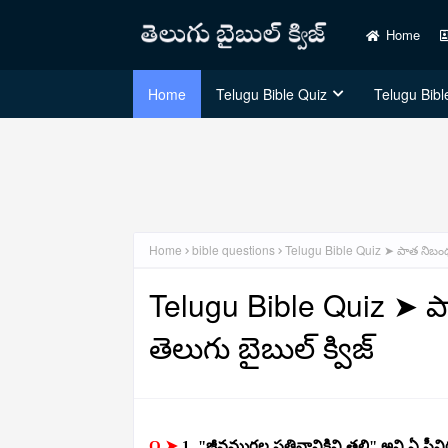
Home
Home
Telugu Bible Quiz
Telugu Bible
Home
bible questions
Telugu Bible Quiz ➤ పాత నిబంధన స
Telugu Bible Quiz ➤ పాత
తెలుగు బైబుల్ క్విజ్
Q ➤
1. "జీవముగల ప్రతివానికిని తల్లి" అని ఏ స్త్రీన