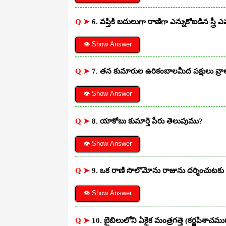
Q ➤
6. వప్తికి బదులుగా రాణిగా ఎన్నుకోబడిన స్త్రీ 
👁 Show Answer
Q ➤
7. తన కుమారుల ఉరికంబాలమీద పక్షులు వ్రాలక
👁 Show Answer
Q ➤
8. యాకోబు కుమార్తె పేరు తెలుపుము?
👁 Show Answer
Q ➤
9. ఒక రాణి సొలొమోను రాజును దర్శించుటకు 
👁 Show Answer
Q ➤
10. బైబిలులోని ఏకైక మంత్రగత్తె (కర్ణపిశాచముగల