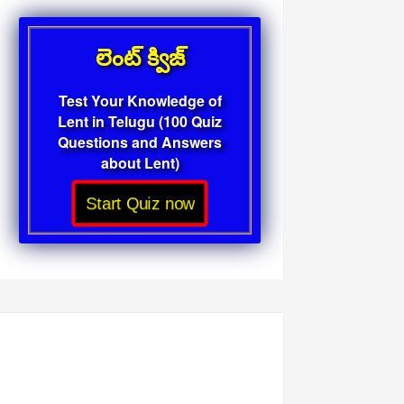
లెంట్ క్విజ్
Test Your Knowledge of
Lent in Telugu (100 Quiz
Questions and Answers
about Lent)
Start Quiz now