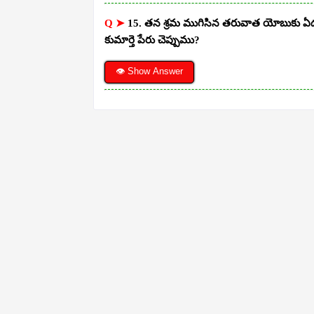
Q ➤
15. తన శ్రమ ముగిసిన తరువాత యోబుకు ఏడుగు
కుమార్తె పేరు చెప్పుము?
👁 Show Answer