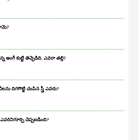
రామె?
 అంగీ కుట్టి తెచ్చెడిది. ఎవరా తల్లి?
ను దిగగొట్టి చంపిన స్త్రీ ఎవరు?
రినిగూర్చి చెప్పబడింది?