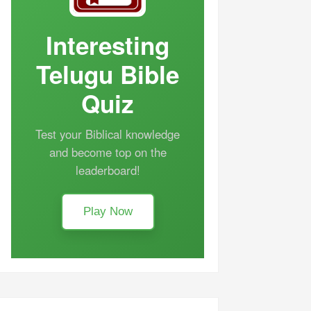
Interesting
Telugu Bible
Quiz
Test your Biblical knowledge
and become top on the
leaderboard!
Play Now