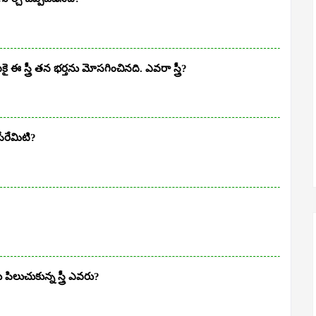
స్త్రీ తన భర్తను మోసగించినది. ఎవరా స్త్రీ?
ేరేమిటి?
పిలుచుకున్న స్త్రీ ఎవరు?