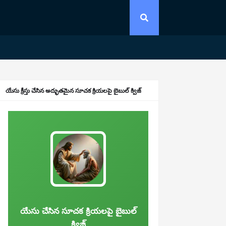
యేసు క్రీస్తు చేసిన అద్భుతమైన సూచక క్రియలపై బైబుల్ క్విజ్
యేసు చేసిన సూచక క్రియలపై బైబుల్
క్విజ్