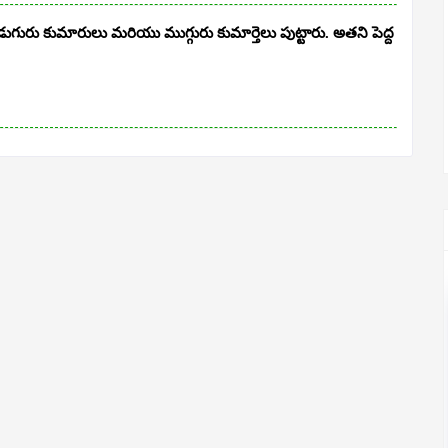
రు కుమారులు మరియు ముగ్గురు కుమార్తెలు పుట్టారు. అతని పెద్ద