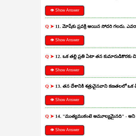
👁 Show Answer
Q ➤
11. మోషేకు ప్రవక్రి అయిన సోదరి గలదు. ఎవ
👁 Show Answer
Q ➤
12. ఒక తల్లి ప్రతి ఏటా తన కుమారుడికొరకు చిన్న
👁 Show Answer
Q ➤
13. తన దేశానికి శత్రువైనవాని కణతలలో ఒక చీల
👁 Show Answer
Q ➤
14. "ముత్యముకంటె అమూల్యమైనది" - అని ఎవ
👁 Show Answer