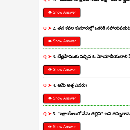
👁 Show Answer
Q ➤
2. తన కవల కుమారుల్లో ఒకరికి సహాయపడుటకై ఈ 
👁 Show Answer
Q ➤
3. బేత్లహేముకు వచ్చిన ఓ మోయాబీయురాలి ప
👁 Show Answer
Q ➤
4. ఆమె అత్త ఎవరు?
👁 Show Answer
Q ➤
5. "ఇశ్రాయేలులో నేను తల్లిని" అని తన్నుతాను 
👁 Show Answer