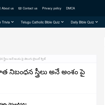
About us
Contact us
Privacy policy
DMCA
 Trivia
Telugu Catholic Bible Quiz
Daily Bible Quiz
్త్రీలు అనే అంశం పై తెలుగు బైబుల్ క్విజ్
 నిబంధన స్త్రీలు అనే అంశం పై
ిగూర్చి చెప్పబడినది?