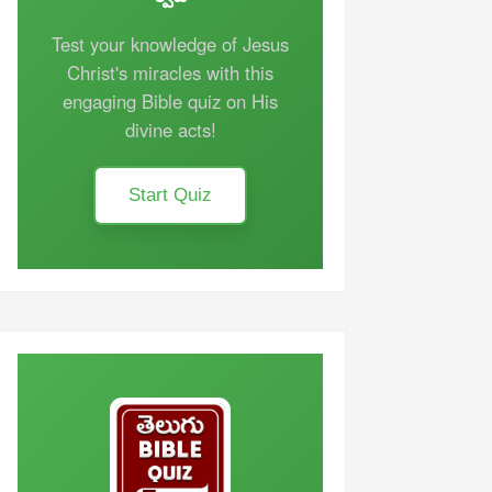
Test your knowledge of Jesus
Christ's miracles with this
engaging Bible quiz on His
divine acts!
Start Quiz