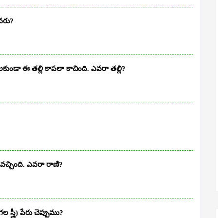
ఎవరు?
ుండా ఈ తల్లి కాపలా కాచింది. ఎవరా తల్లి?
వచ్చింది. ఎవరా రాణి?
 స్త్రీ) పేరు చెప్పుము?