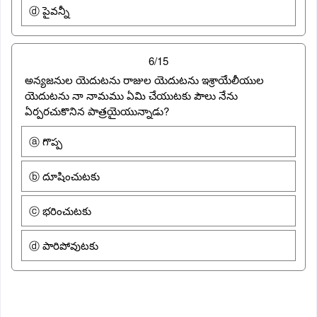
ⓓ పైవన్నీ
6/15
అన్యజనుల యెదుటను రాజుల యెదుటను ఇశ్రాయేలీయుల
యెదుటను నా నామము ఏమి చేయుటకు పౌలు నేను
ఏర్పరచుకొనిన పాత్రయైయున్నాడు?
ⓐ గొప్ప
ⓑ దూషించుటకు
ⓒ భరించుటకు
ⓓ పారిపోవుటకు