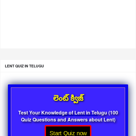
LENT QUIZ IN TELUGU
లెంట్ క్విజ్
Test Your Knowledge of Lent in Telugu (100
Quiz Questions and Answers about Lent)
Start Quiz now