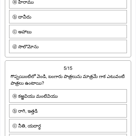
ⓐ హీరాము
ⓑ దావీదు
ⓒ అహాబు
ⓓ సొలొమోను
5/15
గొప్పయింటిలో వెండి, బంగారు పాత్రలును మాత్రమే గాక ఎటువంటి
పాత్రలు ఉంటాయి?
ⓐ కఱ్ఱవియు మంటివియు
ⓑ రాగి, ఇత్తడి
ⓒ నీతి, యదార్ధ