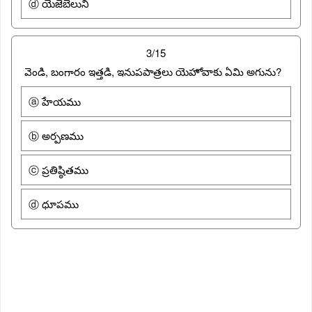
ⓓ యెజెబెలుని
3/15
వెండి, బంగారం ఇత్తడి, ఇనుపపాత్రలు యెహోవాకు ఏమి అగును?
ⓐ హేయము
ⓑ అర్పణము
ⓒ ప్రతిష్ఠితము
ⓓ ధూపము