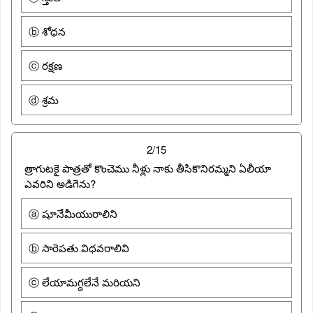
ⓑ శోధన
ⓒ రక్షణ
ⓓ శ్రమ
2/15
త్రాగుటకై పాత్రతో కొంచెము నీళ్లు నాకు తీసికొనిరమ్మని ఏలీయా
ఎవరిని అడిగెను?
ⓐ షూనేమీయురాలిని
ⓑ సారెపతు విధవరాలివి
ⓒ లేయామగ్దలేనే మరియని