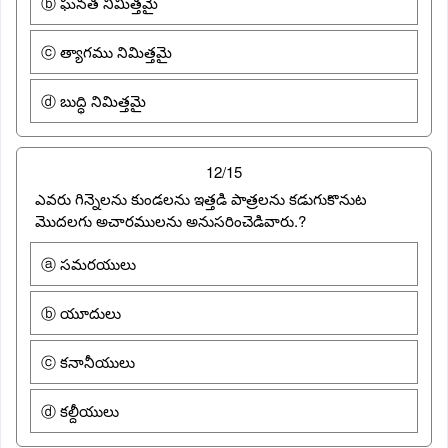
ⓑ ఘనత నిమిత్తమై
ⓒ త్యాగము నిమిత్తమై
ⓓ బుద్ధి నిమిత్తమై
12/15
ఎవరు గిన్నెలను కుండలను ఇత్తడి పాత్రలను కడుగుకొనుట
మొదలగు అచారములను అనుసరించెడివారు.?
ⓐ సమరయులు
ⓑ యూదులు
ⓒ కనానీయులు
ⓓ కల్దీయులు