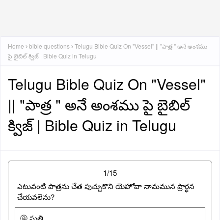
Home
bible questions
Telugu Bible Quiz On "Vessel" || "పాత్ర " అనే అంశము
పై బైబిల్ క్విజ్ | Bible Quiz in Telugu
Telugu Bible Quiz On "Vessel"
|| "పాత్ర " అనే అంశము పై బైబిల్
క్విజ్ | Bible Quiz in Telugu
1/15
ఎటువంటి పాత్రను చేత పుచ్చుకొని యెహోవా నామమున ప్రార్థన
చేయవలెను?
ⓐ స్తుతి