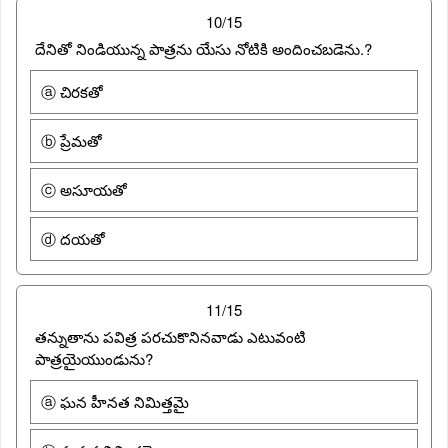
10/15
దేనితో నిండియున్న పాత్రను యేసు నోటికి అందించబడెను.?
ⓐ చిరకతో
ⓑ ప్రేమతో
ⓒ అసూయతో
ⓓ దయతో
11/15
తన్నుతాను పవిత్ర పరచుకొనినవాడు ఎటువంటి
పాత్రయైయుండును?
ⓐ ఘన హీనత నిమిత్తమై