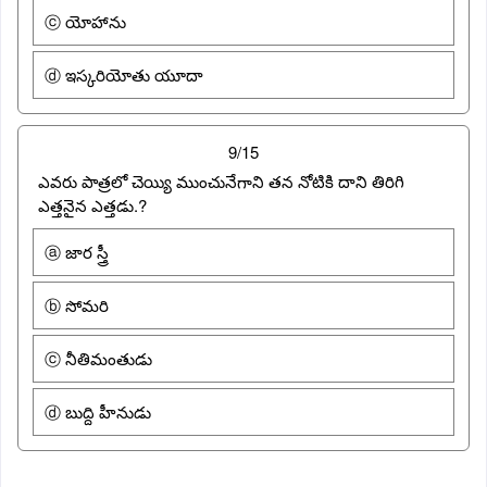
ⓒ యోహాను
ⓓ ఇస్కరియోతు యూదా
9/15
ఎవరు పాత్రలో చెయ్యి ముంచునేగాని తన నోటికి దాని తిరిగి
ఎత్తనైన ఎత్తడు.?
ⓐ జార స్త్రీ
ⓑ సోమరి
ⓒ నీతిమంతుడు
ⓓ బుద్ది హీనుడు