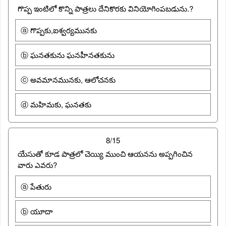
గొప్ప ఇంటిలో కొన్ని పాత్రలు దేనికొరకు వినియోగింపబడును.?
ⓐ గొప్పకు,ఐశ్వర్యమునకు
ⓑ ఘనతకును ఘనహీనతకును
ⓒ అవమానమునకు, ఆలోచనకు
ⓓ మహిమకు, ఘనతకు
8/15
యేసుతో కూడ పాత్రలో చెయ్యి ముంచి ఆయనను అప్పగించిన
వారు ఎవరు?
ⓐ పేతురు
ⓑ యూదా