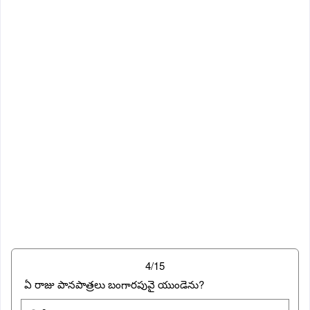
4/15
ఏ రాజు పానపాత్రలు బంగారపువై యుండెను?