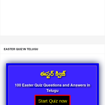
EASTER QUIZ IN TELUGU
ఈస్టర్ క్విజ్
100 Easter Quiz Questions and Answers in
Telugu
Start Quiz now