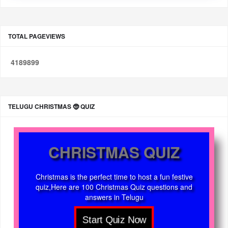
TOTAL PAGEVIEWS
4
1
8
9
8
9
9
TELUGU CHRISTMAS 🤶 QUIZ
CHRISTMAS QUIZ
Christmas is the perfect time to host a fun festive
quiz,Here are 100 Christmas Quiz questions and
answers in Telugu