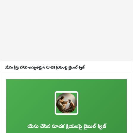
యేసు క్రీస్తు చేసిన అద్భుతమైన సూచక క్రియలపై బైబుల్ క్విజ్
యేసు చేసిన సూచక క్రియలపై బైబుల్ క్విజ్