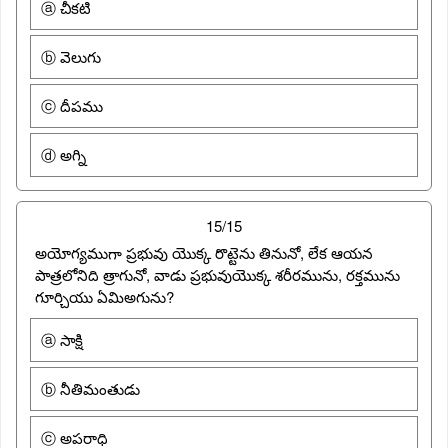
ⓐ చీకటి
ⓑ వెలుగు
ⓒ దీపము
ⓓ అగ్ని
15/15
అయోగ్యముగా ప్రభువు యొక్క రొట్టెను తినునో, లేక ఆయన
పాత్రలోనిది త్రాగునో, వాడు ప్రభువుయొక్క శరీరమును, రక్తమును
గూర్చియు ఏమిఅగును?
ⓐ సాక్షి
ⓑ నీతిమంతుడు
ⓒ అపరాధి