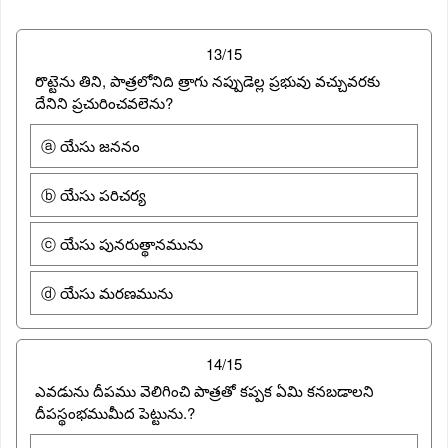
13/15
రొట్టెను తిని, పాత్రలోనిది త్రాగు నప్పుడెల్ల ప్రభువు వచ్చువరకు
దేనిని ప్రచురించవలెను?
ⓐ యేసు జననం
ⓑ యేసు పరిచర్య
ⓒ యేసు పునరుత్థానమును
ⓓ యేసు మరణమును
14/15
ఎవడును దీపము వెలిగించి పాత్రతో కప్పక ఏమి కనబడాలని
దీపస్థంభముమీద పెట్టును.?