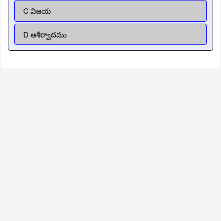
C విజయ
D ఆశీర్వాదము