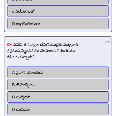
c ఫిలేమోనుతో
D ఇశ్రాయేలీయులు
1 point
8➤
ఎవరు తనద్వారా దేవునియొద్దకు వచ్చువారి
పక్షమున,విజ్ఞాపనము చేయుటకు నిరంతరము
జీవించుచున్నాడు?
A ప్రధాన యాజకుడు
B యెహెజ్కేలు
C యిర్మీయా
D యెషయా