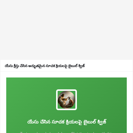
యేసు క్రీస్తు చేసిన అద్భుతమైన సూచక క్రియలపై బైబుల్ క్విజ్
యేసు చేసిన సూచక క్రియలపై బైబుల్ క్విజ్