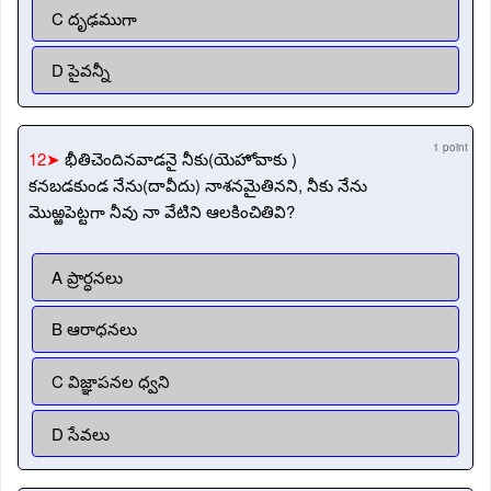
C దృఢముగా
D పైవన్నీ
1 point
12➤
భీతిచెందినవాడనై నీకు(యెహోవాకు )
కనబడకుండ నేను(దావీదు) నాశనమైతినని, నీకు నేను
మొఱ్ఱపెట్టగా నీవు నా వేటిని ఆలకించితివి?
A ప్రార్ధనలు
B ఆరాధనలు
C విజ్ఞాపనల ధ్వని
D సేవలు