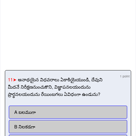
1 point
11➤
అనాథయైన విధవరాలు ఏకాకియైయుండి, దేవుని
మీదనే నిరీక్షణనుంచుకొని, విజ్ఞాపనలయందును
ప్రార్థనలయందును రేయింబగలు ఏవిధంగా ఉండును?
A బలముగా
B నిలకడగా