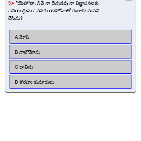
5➤
"యెహోవా, నీవే నా దేవుడవు నా విజ్ఞాపనలకు
చెవియొగ్గుము" ఎవరు యెహోవాతో ఈలాగు మనవి
చేసెను?
A మోషే
B సొలొమోను
C దావీదు
D కోరహు కుమారులు