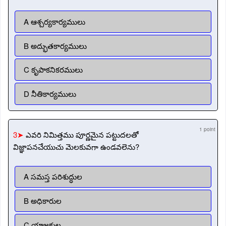
A ఆశ్చర్యకార్యములు
B అద్భుతకార్యములు
C కృపాకనికరములు
D నీతికార్యములు
1 point
3➤
ఎవరి నిమిత్తము పూర్ణమైన పట్టుదలతో
విజ్ఞాపనచేయుచు మెలకువగా ఉండవలెను?
A సమస్త పరిశుద్ధుల
B అధికారుల
C యాజకుల