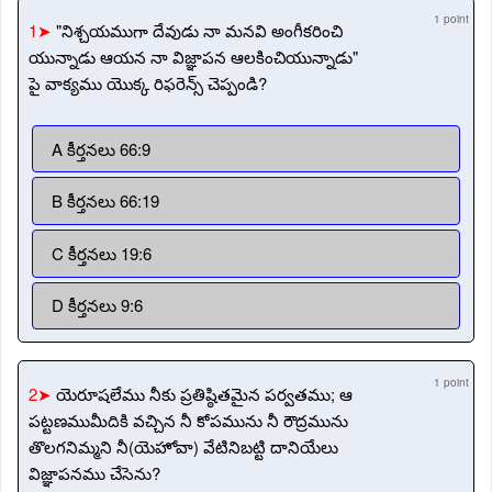
1 point
1➤
"నిశ్చయముగా దేవుడు నా మనవి అంగీకరించి
యున్నాడు ఆయన నా విజ్ఞాపన ఆలకించియున్నాడు"
పై వాక్యము యొక్క రిఫరెన్స్ చెప్పండి?
A కీర్తనలు 66:9
B కీర్తనలు 66:19
C కీర్తనలు 19:6
D కీర్తనలు 9:6
1 point
2➤
యెరూషలేము నీకు ప్రతిష్ఠితమైన పర్వతము; ఆ
పట్టణముమీదికి వచ్చిన నీ కోపమును నీ రౌద్రమును
తొలగనిమ్మని నీ(యెహోవా) వేటినిబట్టి దానియేలు
విజ్ఞాపనము చేసెను?