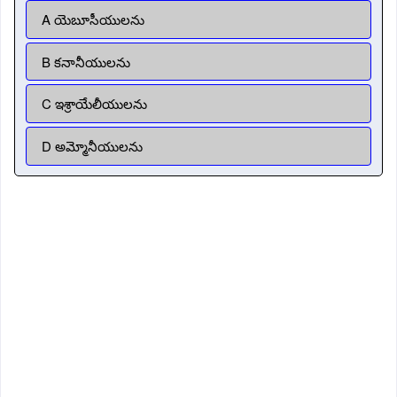
A యెబూసీయులను
B కనానీయులను
C ఇశ్రాయేలీయులను
D అమ్మోనీయులను