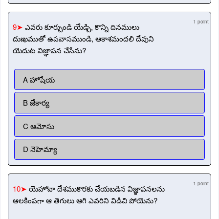
1 point
9➤
ఎవరు కూర్చుండి యేడ్చి, కొన్ని దినములు
దుఃఖముతో ఉపవాసముండి, ఆకాశమందలి దేవుని
యెదుట విజ్ఞాపన చేసేను?
A హోషేయ
B జేకార్య
C ఆమోసు
D నెహెమ్యా
1 point
10➤
యెహోవా దేశముకొరకు చేయబడిన విజ్ఞాపనలను
ఆలకింపగా ఆ తెగులు ఆగి ఎవరిని విడిచి పోయెను?