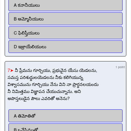
A కనానీయులు
B అమ్మోనీయులు
C ఫిలిష్తీయులు
D ఇజ్రాయేలియులు
1 point
7➤
నీ ప్రేమను గూర్చియు, ప్రభువైన యేసు యెడలను,
సమస్త పరిశుద్ధులయెడలను నీకు కలిగియున్న
విశ్వాసమును గూర్చియు నేను విని నా ప్రార్ధనలయందు
నీ నిమిత్తము విజ్ఞాపన చేయుచున్నాను. అని
అపొస్తలుడైన పౌలు ఎవరితో అనెను?
A తిమోతితో
B ఒనేసిముతో