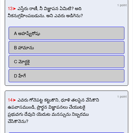
1 point
13➤
ఎస్తేరు రాణీ, నీ విజ్ఞాపన ఏమిటి? అది
నీకనుగ్రహింపబడును. అని ఎవరు అడిగెను?
A అహష్వేరోషు
B హామాను
C మోర్ధకై
D హేగే
1 point
14➤
ఎవరు గోనెపట్ట కట్టుకొని, ధూళి తలపైన వేసికొని
ఉపవాసముండి, ప్రార్థన విజ్ఞాపనలు చేయుటకై
ప్రభువగు దేవుని యెదుట మనస్సును నిబ్బరము
చేసికొనెను?