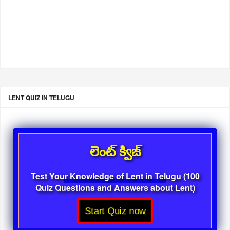
LENT QUIZ IN TELUGU
లెంట్ క్విజ్
Test Your Knowledge of Lent in Telugu (100
Quiz Questions and Answers about Lent)
Start Quiz now