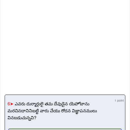
1 point
6➤
ఎవరు దుర్మార్గులై తమ దేవుడైన యెహోవాను
మరచినదానినిబట్టి వారు చేయు రోదన విజ్ఞాపనములు
వినబడుచున్నవి?