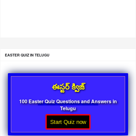
EASTER QUIZ IN TELUGU
ఈస్టర్ క్విజ్
100 Easter Quiz Questions and Answers in
Telugu
Start Quiz now