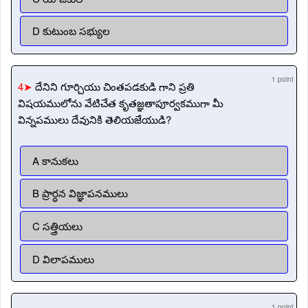
D కుటుంబ సభ్యుల
1 point
4➤
దేనిని గూర్చియు చింతపడకుడి గాని ప్రతి
విషయములోను వేటిచేత కృతజ్ఞతాపూర్వకముగా మీ
విన్నపములు దేవునికి తెలియజేయుడి?
A కానుకలు
B ప్రార్ధన విజ్ఞాపనములు
C సత్త్రియలు
D విలాపములు
1 point