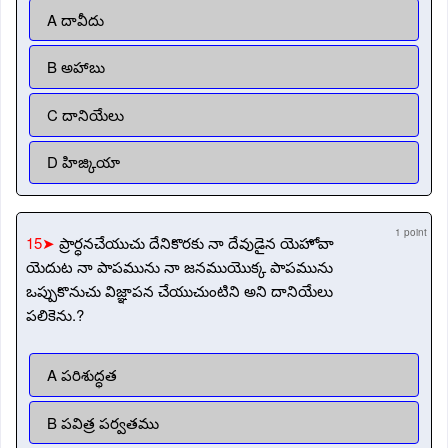
A దావీదు
B అహాబు
C దానియేలు
D హిజ్కియా
1 point
15➤
ప్రార్ధనచేయుచు దేనికొరకు నా దేవుడైన యెహోవా
యెదుట నా పాపమును నా జనముయొక్క పాపమును
ఒప్పుకొనుచు విజ్ఞాపన చేయుచుంటిని అని దానియేలు
పలికెను.?
A పరిశుద్ధత
B పవిత్ర పర్వతము