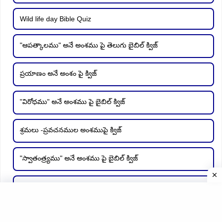
Wild life day Bible Quiz
"ఆపత్కాలము" అనే అంశము పై తెలుగు బైబిల్ క్విజ్
ప్రయాణం అనే అంశం పై క్విజ్
"విరోధము" అనే అంశము పై బైబిల్ క్విజ్
శ్రమలు -ప్రవచనముల అంశముపై క్విజ్
"స్వాతంత్ర్యము" అనే అంశము పై బైబిల్ క్విజ్
"విందు"అనే అంశముపై బైబిల్ క్విజ్
"విచారణ" అనే అంశము పై బైబిల్ క్విజ్