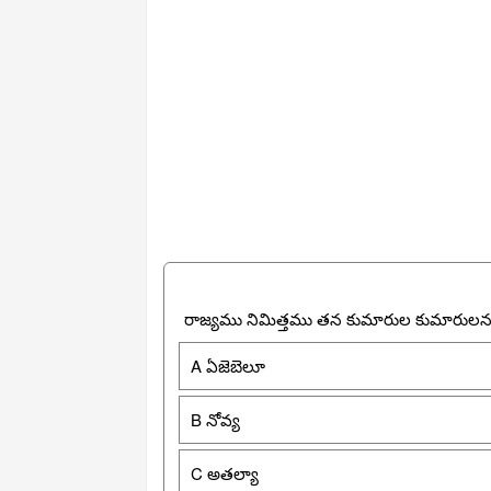
రాజ్యము నిమిత్తము తన కుమారుల కుమారులను 
A ఏజెబెలూ
B నోవ్య
C అతల్యా