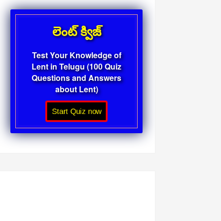
లెంట్ క్విజ్
Test Your Knowledge of
Lent in Telugu (100 Quiz
Questions and Answers
about Lent)
Start Quiz now