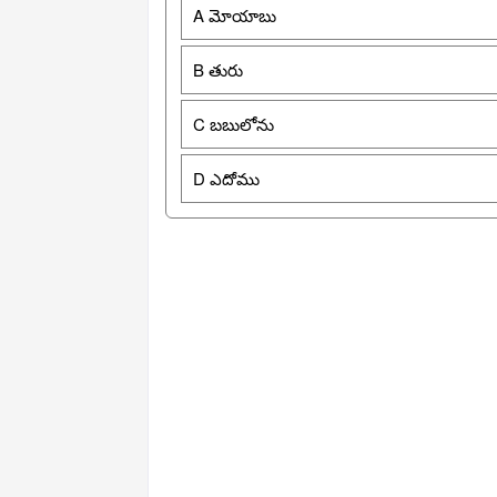
A మోయాబు
B తురు
C బబులోను
D ఎదోము