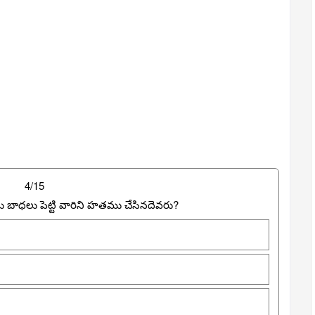
4/15
బాధలు పెట్టి వారిని హతము చేసినదెవరు?