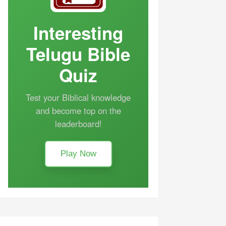
Interesting
Telugu Bible
Quiz
Test your Biblical knowledge
and become top on the
leaderboard!
Play Now