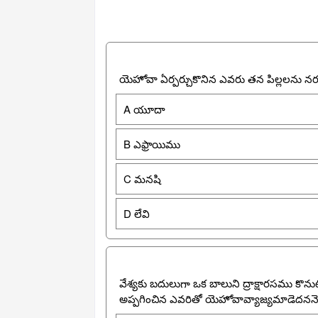
యెహోవా ఏర్పర్చుకొనిన ఎవరు తన పిల్లలను నరహ
A యూదా
B ఎఫ్రాయిము
C మనషి
D లేవి
వేశ్యకు బదులుగా ఒక బాలుని ద్రాక్షారసము కొనుట
అప్పగించిన ఎవరితో యెహోవావ్యాజ్యమాడెదనన