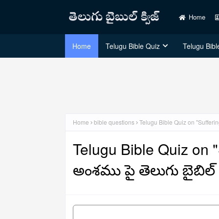
Home
Home
Telugu Bible Quiz
Telugu Bible
Home
bible questions
Telugu Bible Quiz on "Suffering
Telugu Bible Quiz on "
అంశము పై తెలుగు బైబిల్ క