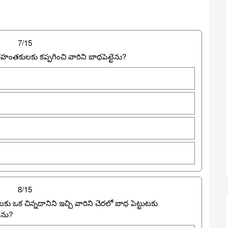
7/15
ంతకులకు కప్పగించి వారిని బాధపెట్టెను?
8/15
కు ఒక చిన్నదానిని ఇచ్చి వారిని చెరలో బాధ పెట్టుటకు
ెను?