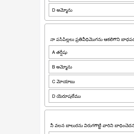
D అమ్మోను
నా పసిపిల్లలు ప్రతివీధిమొగను ఆకలిగొని బాధ
A తర్షీషు
B అమ్మోను
C మోయాబు
D యెరూషలేము
నీ వలన బాలురను విరుగగొట్టి వారిని బాధించె