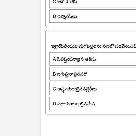
C అబీమెలెకు
D ఇష్మాయేలు
ఇశ్రాయేలీయుల మగపిల్లలను నదిలో పడవేయించి 
A ఫిలిష్తీయరాజైన ఆకీషు
B ఐగుప్తురాజైనఫరో
C అష్షూరురాజైనసన్హెరీబు
D మోయాబురాజైనమేష