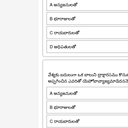
A అన్యజనులతో
B భూరాజులతో
C రాయబారులతో
D అధిపతులతో
వేశ్యకు బదులుగా ఒక బాలుని ద్రాక్షారసము కొనుట
అప్పగించిన ఎవరితో యెహోవావ్యాజ్యమాడెదనన
A అన్యజనులతో
B భూరాజులతో
C రాయబారులతో