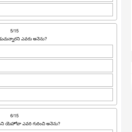
5/15
పడుచున్నారని ఎవరు అనెను?
6/15
దనని యెహోవా ఎవరి గురించి అనెను?