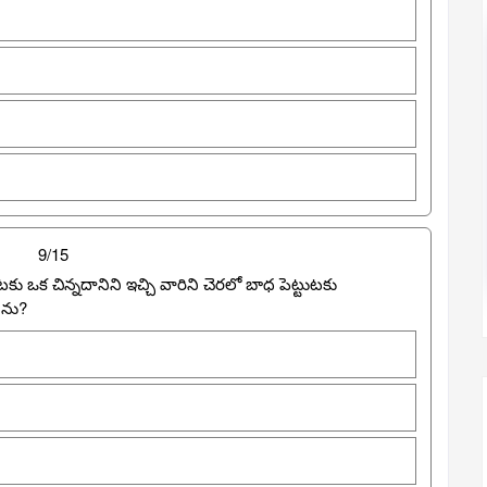
9/15
కు ఒక చిన్నదానిని ఇచ్చి వారిని చెరలో బాధ పెట్టుటకు
ెను?