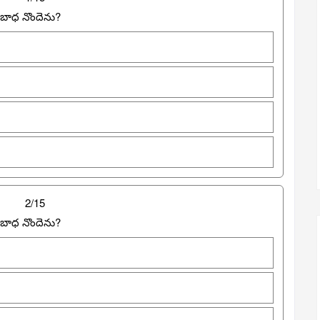
బాధ నొందెను?
2/15
బాధ నొందెను?