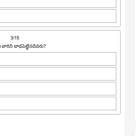
3/15
వారిని బాధపెట్టినదెవరు?