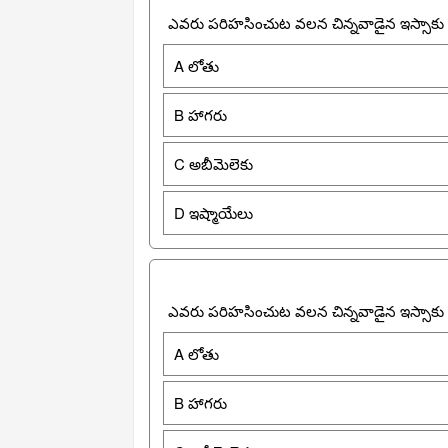
ఎవరు పరిహసించుట వలన చిన్నవాడైన ఇస్సాకు 
A లోతు
B హాగరు
C అబీమెలెకు
D ఇష్మాయేలు
ఎవరు పరిహసించుట వలన చిన్నవాడైన ఇస్సాకు 
A లోతు
B హాగరు