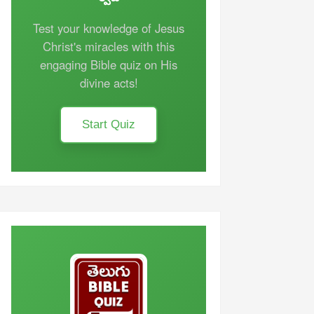
Test your knowledge of Jesus
Christ's miracles with this
engaging Bible quiz on His
divine acts!
Start Quiz