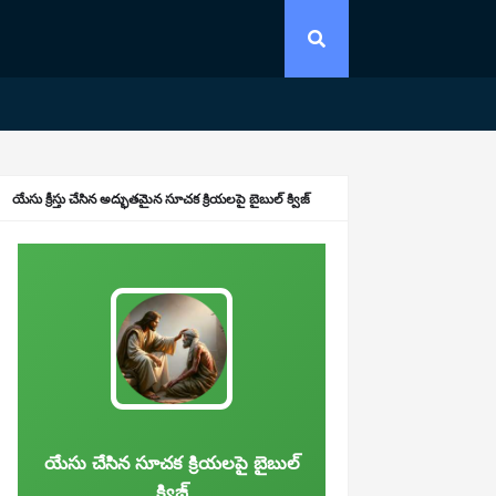
యేసు క్రీస్తు చేసిన అద్భుతమైన సూచక క్రియలపై బైబుల్ క్విజ్
యేసు చేసిన సూచక క్రియలపై బైబుల్
క్విజ్