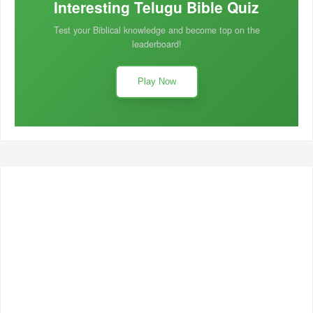
Interesting Telugu Bible Quiz
Test your Biblical knowledge and become top on the
leaderboard!
Play Now