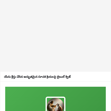
యేసు క్రీస్తు చేసిన అద్భుతమైన సూచక క్రియలపై బైబుల్ క్విజ్