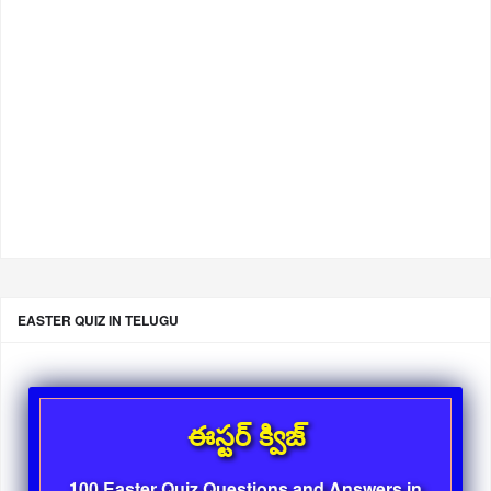
EASTER QUIZ IN TELUGU
ఈస్టర్ క్విజ్
100 Easter Quiz Questions and Answers in