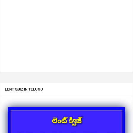
LENT QUIZ IN TELUGU
లెంట్ క్విజ్