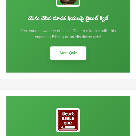
యేసు చేసిన సూచక క్రియలపై బైబుల్ క్విజ్
Test your knowledge of Jesus Christ's miracles with this
engaging Bible quiz on His divine acts!
Start Quiz