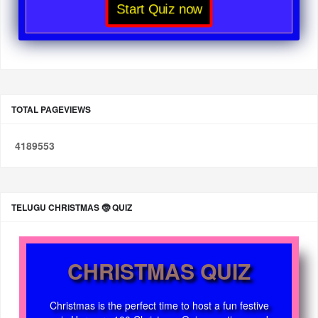
Start Quiz now
TOTAL PAGEVIEWS
4
1
8
9
5
5
3
TELUGU CHRISTMAS 🤶 QUIZ
CHRISTMAS QUIZ
Christmas is the perfect time to host a fun festive