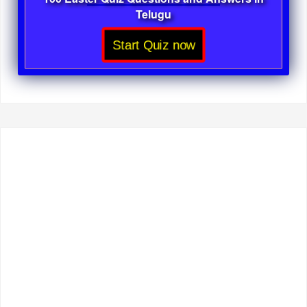
Telugu
Start Quiz now