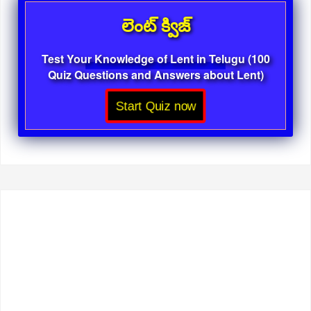
లెంట్ క్విజ్
Test Your Knowledge of Lent in Telugu (100
Quiz Questions and Answers about Lent)
Start Quiz now