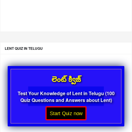
LENT QUIZ IN TELUGU
లెంట్ క్విజ్
Test Your Knowledge of Lent in Telugu (100
Quiz Questions and Answers about Lent)
Start Quiz now