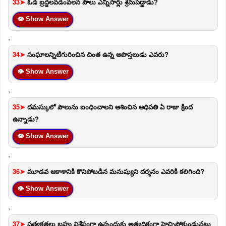
33➤
ఓడ బ్రద్దలవడంవలన పౌలు ఎన్నిసార్లు శ్రమపడ్డాడు?
👁 Show Answer
,
34➤
సంఘాలన్నిటిగురించిన చింత ఉన్న అపొస్తలుడు ఎవరు?
👁 Show Answer
,
35➤
దమస్కులో పౌలును బంధించాలని ఆశించిన అధిపతి ఏ రాజు క్రింద
ఉన్నాడు?
👁 Show Answer
,
36➤
మూడవ ఆకాశానికి కొనిపోబడిన మనుష్యుని దర్శనం ఎవరికి కలిగింది?
👁 Show Answer
,
37➤
ప్రత్యక్షతలు బహు విశేషంగా ఉన్నందుకు అత్యధికంగా హెచ్చిపోకుండునట్లు