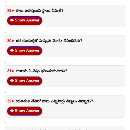
,
29➤
పౌలు అపొస్తలుని స్థాయి ఏమిటి?
👁 Show Answer
,
30➤
తన కుయుక్తితో హవ్వను మోసం చేసిందెవరు?
👁 Show Answer
,
31➤
సాతాను ఏ వేషం ధరించుకొంటాడు?
👁 Show Answer
,
32➤
యూదుల చేతిలో పౌలు ఎన్నిసార్లు దెబ్బలు తిన్నాడు?
👁 Show Answer
,