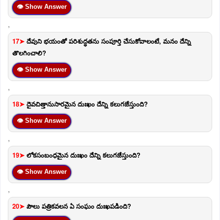
👁 Show Answer
,
17➤
దేవుని భయంతో పరిశుద్ధతను సంపూర్తి చేసుకోవాలంటే, మనం దేన్ని
తొలగించాలి?
👁 Show Answer
,
18➤
దైవచిత్తానుసారమైన దుఃఖం దేన్ని కలుగజేస్తుంది?
👁 Show Answer
,
19➤
లోకసంబంధమైన దుఃఖం దేన్ని కలుగజేస్తుంది?
👁 Show Answer
,
20➤
పౌలు పత్రికవలన ఏ సంఘం దుఃఖపడింది?