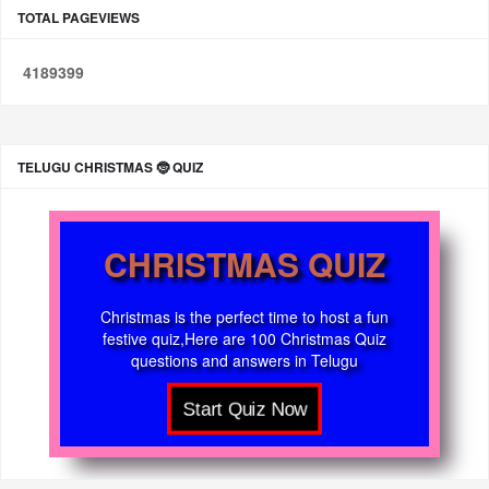
TOTAL PAGEVIEWS
4
1
8
9
3
9
9
TELUGU CHRISTMAS 🤶 QUIZ
CHRISTMAS QUIZ
Christmas is the perfect time to host a fun
festive quiz,Here are 100 Christmas Quiz
questions and answers in Telugu