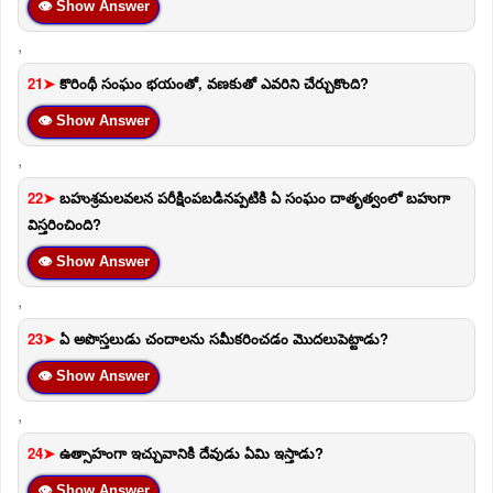
👁 Show Answer
,
21➤
కొరింథీ సంఘం భయంతో, వణకుతో ఎవరిని చేర్చుకొంది?
👁 Show Answer
,
22➤
బహుశ్రమలవలన పరీక్షింపబడినప్పటికి ఏ సంఘం దాతృత్వంలో బహుగా
విస్తరించింది?
👁 Show Answer
,
23➤
ఏ అపొస్తలుడు చందాలను సమీకరించడం మొదలుపెట్టాడు?
👁 Show Answer
,
24➤
ఉత్సాహంగా ఇచ్చువానికి దేవుడు ఏమి ఇస్తాడు?
👁 Show Answer