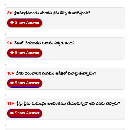
,
8➤
క్షణమాత్రముండు చులకని శ్రమ దేన్ని కలుగజేస్తుంది?
👁 Show Answer
,
9➤
చేతితో చేయబడని నివాసం ఎక్కడ ఉంది?
👁 Show Answer
,
10➤
దేనిని ధరించాలని మనము ఆపేక్షతో మూల్గుతున్నాము?
👁 Show Answer
,
11➤
'క్రీస్తు ప్రేమ మమ్మును బలవంతము చేయుచున్నది' అని ఎవరు చెప్పారు?
👁 Show Answer
,