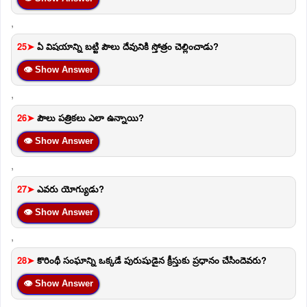
,
25➤
ఏ విషయాన్ని బట్టి పౌలు దేవునికి స్తోత్రం చెల్లించాడు?
👁 Show Answer
,
26➤
పౌలు పత్రికలు ఎలా ఉన్నాయి?
👁 Show Answer
,
27➤
ఎవరు యోగ్యుడు?
👁 Show Answer
,
28➤
కొరింథీ సంఘాన్ని ఒక్కడే పురుషుడైన క్రీస్తుకు ప్రధానం చేసిందెవరు?
👁 Show Answer