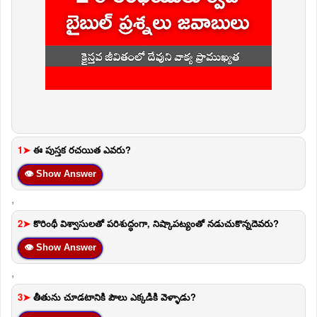
1➤
ఈ పుస్తక రచయిత ఎవరు?
👁 Show Answer
,
2➤
కొరింథీ విశ్వాసులతో పరిశుద్ధంగా, నిష్కాపట్యంతో నడుచుకొన్నదెవరు?
👁 Show Answer
,
3➤
తీతును చూడటానికి పౌలు ఎక్కడికి వెళ్ళాడు?