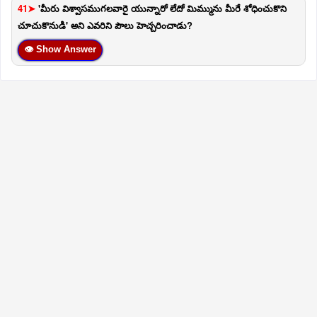
41➤
'మీరు విశ్వాసముగలవారై యున్నారో లేదో మిమ్మును మీరే శోధించుకొని
చూచుకొనుడి' అని ఎవరిని పౌలు హెచ్చరించాడు?
👁 Show Answer