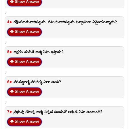
👁 Show Answer
,
4➤
రక్షింపబడువారిపట్లను, నశించువారిపట్లను విశ్వాసులు ఏమైయున్నారు?
👁 Show Answer
,
5➤
అక్షరం చంపితే ఆత్మ ఏమి ఇస్తాడు?
👁 Show Answer
,
6➤
పరిశుద్దాత్మ పరిచర్య ఎలా ఉంది?
👁 Show Answer
,
7➤
ప్రభువు యొక్క ఆత్మ ఎక్కడ ఉండునో అక్కడ ఏమి ఉంటుంది?
👁 Show Answer