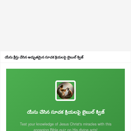
యేసు క్రీస్తు చేసిన అద్భుతమైన సూచక క్రియలపై బైబుల్ క్విజ్
యేసు చేసిన సూచక క్రియలపై బైబుల్ క్విజ్
Test your knowledge of Jesus Christ's miracles with this
engaging Bible quiz on His divine acts!