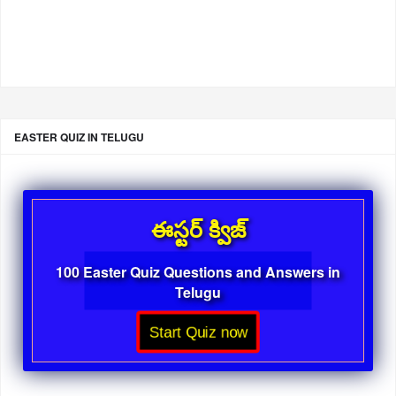
EASTER QUIZ IN TELUGU
ఈస్టర్ క్విజ్
100 Easter Quiz Questions and Answers in
Telugu
Start Quiz now