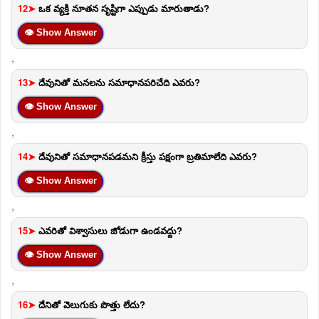
12➤
ఒక వ్యక్తి నూతన సృష్టిగా ఎప్పుడు మారుతాడు?
👁 Show Answer
,
13➤
దేవునితో మనలను సమాధానపరిచేది ఎవరు?
👁 Show Answer
,
14➤
దేవునితో సమాధానపడమని క్రీస్తు పక్షంగా బ్రతిమాలేది ఎవరు?
👁 Show Answer
,
15➤
ఎవరితో విశ్వాసులు జోడుగా ఉండవద్దు?
👁 Show Answer
,
16➤
దేనితో వెలుగుకు పొత్తు లేదు?