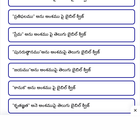
"ప్రతిఫలము" అను అంశము పై బైబిల్ క్విజ్
"ప్రేమ" అను అంశము పై తెలుగు బైబిల్ క్విజ్
"పునరుత్థానము"అను అంశమపై తెలుగు బైబిల్ క్విజ్
"జయము"అను అంశముపై తెలుగు బైబిల్ క్విజ్
"కానుక" అను అంశము పై బైబిల్ క్విజ్
"కృతజ్ఞత" అనె అంశముపై తెలుగు బైబిల్ క్విజ్
"World leprosy day" సందర్భముగా ప్రతేకమైన బైబిల్ క్విజ్