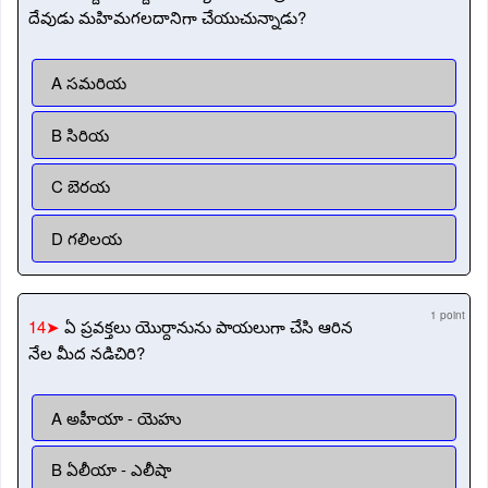
దేవుడు మహిమగలదానిగా చేయుచున్నాడు?
A సమరియ
B సిరియ
C బెరయ
D గలిలయ
1 point
14➤
ఏ ప్రవక్తలు యొర్దానును పాయలుగా చేసి ఆరిన
నేల మీద నడిచిరి?
A అహీయా - యెహు
B ఏలీయా - ఎలీషా