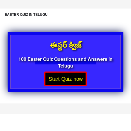
EASTER QUIZ IN TELUGU
ఈస్టర్ క్విజ్
100 Easter Quiz Questions and Answers in
Telugu
Start Quiz now