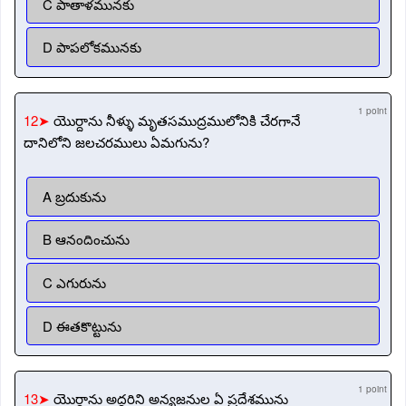
C పాతాళమునకు
D పాపలోకమునకు
1 point
12➤
యొర్దాను నీళ్ళు మృతసముద్రములోనికి చేరగానే
దానిలోని జలచరములు ఏమగును?
A బ్రదుకును
B ఆనందించును
C ఎగురును
D ఈతకొట్టును
1 point
13➤
యొర్దాను అద్దరిని అన్యజనుల ఏ ప్రదేశమును