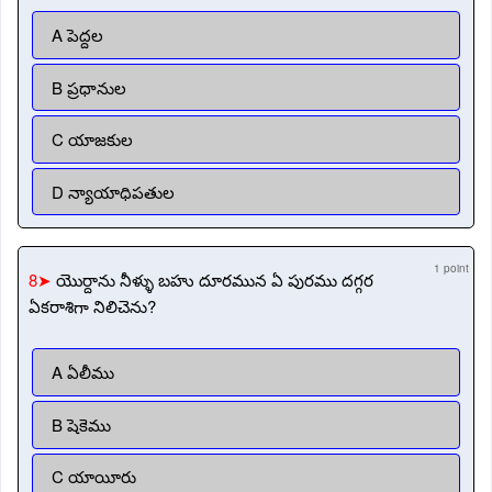
A పెద్దల
B ప్రధానుల
C యాజకుల
D న్యాయాధిపతుల
1 point
8➤
యొర్దాను నీళ్ళు బహు దూరమున ఏ పురము దగ్గర
ఏకరాశిగా నిలిచెను?
A ఏలీము
B షెకెము
C యాయీరు