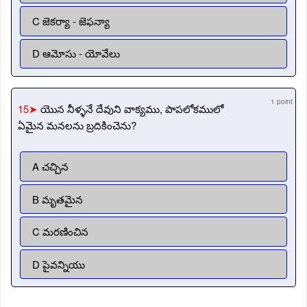
C జెకర్యా - జెఫన్యా
D ఆమోసు - యోవేలు
1 point
15➤
యొన నీళ్ళనే దేవుని వాక్యము, పాపలోకములో
ఏమైన మనలను బ్రదికించెను?
A చచ్చిన
B మృతమైన
C మరణించిన
D పైవన్నియు