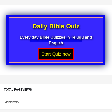
Daily Bible Quiz
Every day Bible Quizzes in Telugu and
English
Start Quiz now
TOTAL PAGEVIEWS
4
1
9
1
2
9
5