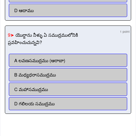
D ఆదాము
1 point
9➤
యొర్దాను నీళ్ళు ఏ సముద్రములోనికి
ప్రవహించుచున్నవి?
A లవణసముద్రము (ఆరాబా)
B మధ్యధరాసముద్రము
C మహాసముద్రము
D గలిలయ సముద్రము