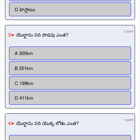
D హెస్రాయి
1 point
3➤
యొర్దాను నది పొడవు ఎంత?
A 300km
B 251km
C 199km
D 411km
1 point
4➤
యొర్దాను నది యొక్క లోతు ఎంత?