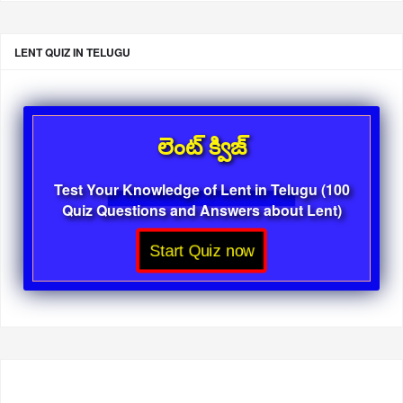
LENT QUIZ IN TELUGU
లెంట్ క్విజ్
Test Your Knowledge of Lent in Telugu (100
Quiz Questions and Answers about Lent)
Start Quiz now