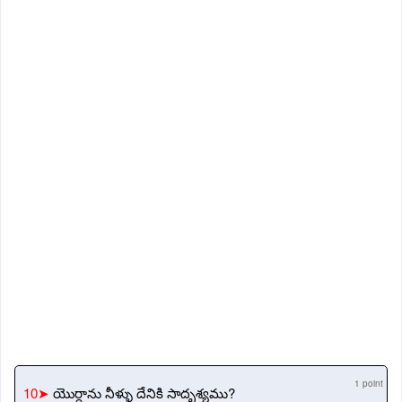
1 point
10➤
యొర్దాను నీళ్ళు దేనికి సాదృశ్యము?