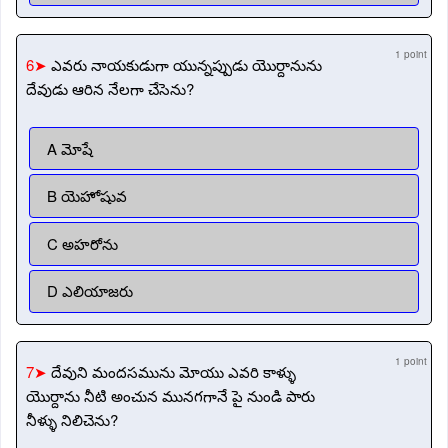
1 point
6➤
ఎవరు నాయకుడుగా యున్నప్పుడు యొర్దానును
దేవుడు ఆరిన నేలగా చేసెను?
A మోషే
B యెహోషువ
C అహరోను
D ఎలియాజరు
1 point
7➤
దేవుని మందసమును మోయు ఎవరి కాళ్ళు
యొర్దాను నీటి అంచున మునగగానే పై నుండి పారు
నీళ్ళు నిలిచెను?