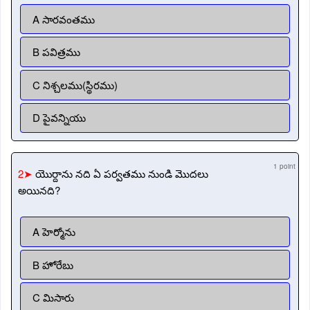
A సారవంతము
B పవిత్రము
C నిశ్చలము(స్థిరము)
D పైవన్నియు
1 point
2➤
యొర్దాను నది ఏ పర్వతము నుండి మొదలు
అయినది?
A హెర్మోను
B హోరేబు
C మిసారు