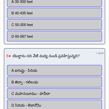
A 30-300 feet
B 40-435 feet
C 50-200 feet
D 60-567 feet
1 point
5➤
యొర్దాను నది వేటి మధ్య నుండి ప్రవహిస్తున్నది?
A ఐగుప్తు - సిరియ
B తిర్సా - గలిలయ
C మహనయీము - హవీలా
D సిరియ - లెబానోను