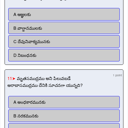
A ఆజ్ఞలకు
B వాగ్దానములకు
C దేవునివాక్యమునకు
D నిబంధనకు
1 point
11➤
మృతసముద్రము అని పిలువబడే
అరాబాసముద్రము దేనికి సూచనగా యున్నది?
A అంధకారమునకు
B నరకమునకు