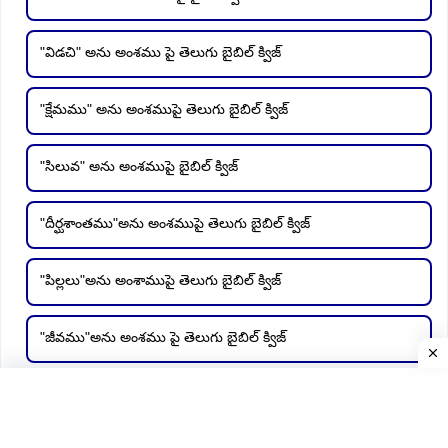
"విడచి" అను అంశము పై తెలుగు బైబిల్ క్విజ్
"క్షేమము" అను అంశముపై తెలుగు బైబిల్ క్విజ్
"సిలువ" అను అంశముపై బైబిల్ క్విజ్
"దీర్ఘశాంతము"అను అంశముపై తెలుగు బైబిల్ క్విజ్
"పిల్లలు"అను అంశాముపై తెలుగు బైబిల్ క్విజ్
"జీవము"అను అంశము పై తెలుగు బైబిల్ క్విజ్
"ప్రతిఫలము" అను అంశము పై బైబిల్ క్విజ్