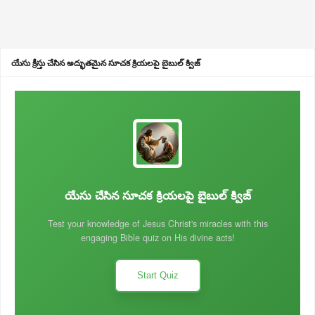
యేసు క్రీస్తు చేసిన అద్భుతమైన సూచక క్రియలపై బైబుల్ క్విజ్
యేసు చేసిన సూచక క్రియలపై బైబుల్ క్విజ్
Test your knowledge of Jesus Christ's miracles with this
engaging Bible quiz on His divine acts!
Start Quiz