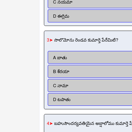
C నయమా
D ఈగ్లిమ
3➤
సొలొమోను రెండవ కుమార్తె పేరేమిటి?
A బాతు
B శేరయా
C నామా
D టపాతు
4➤
బహుసౌందర్యవతియైన అబ్షాలోము కుమార్తె పే