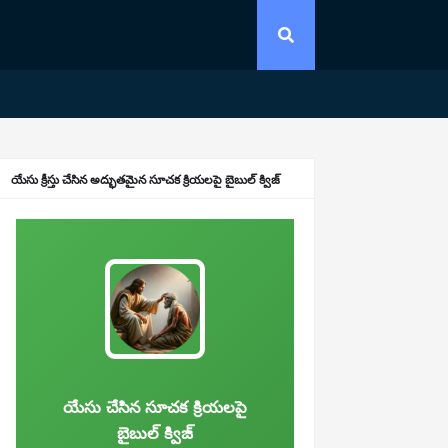
యేసు క్రీస్తు చేసిన అద్భుతమైన సూచక క్రియలపై బైబుల్ క్విజ్
యేసు చేసిన సూచక క్రియలపై
బైబుల్ క్విజ్