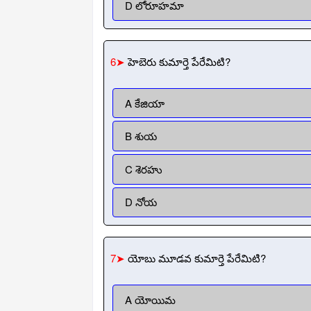
D లోరూహమా
6➤
హెబెరు కుమార్తె పేరేమిటి?
A కేజియా
B శుయ
C శెరహు
D నోయ
7➤
యోబు మూడవ కుమార్తె పేరేమిటి?
A యోయిమ