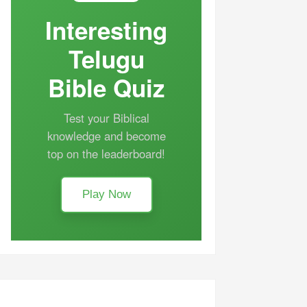
Interesting
Telugu
Bible Quiz
Test your Biblical
knowledge and become
top on the leaderboard!
Play Now