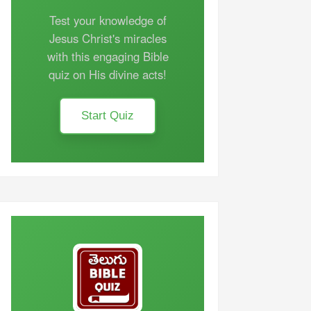
Test your knowledge of
Jesus Christ's miracles
with this engaging Bible
quiz on His divine acts!
Start Quiz