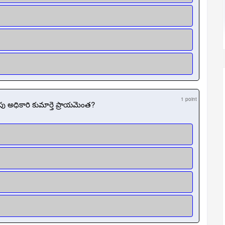
1 point
ధికారి కుమార్తె ప్రాయమెంత?