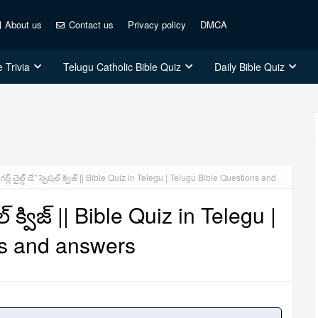
About us
Contact us
Privacy policy
DMCA
 Trivia
Telugu Catholic Bible Quiz
Daily Bible Quiz
గర్ల్ చైల్డ్ డే" స్పెషల్ క్విజ్ || Bible Quiz in Telegu | Telugu Bible Questions and
ెషల్ క్విజ్ || Bible Quiz in Telegu |
ns and answers