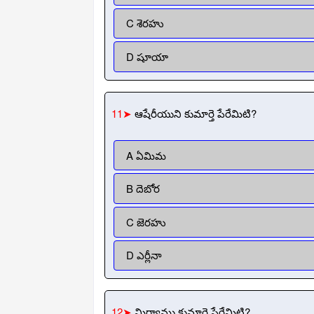
C శెరహు
D షూయా
11➤
ఆషేరీయుని కుమార్తె పేరేమిటి?
A ఏమిమ
B దెబోర
C జెరహు
D ఎర్లీనా
12➤
మిర్యాము కుమార్తె పేరేమిటి?