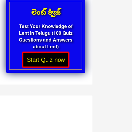
లెంట్ క్విజ్
Test Your Knowledge of
Lent in Telugu (100 Quiz
Questions and Answers
about Lent)
Start Quiz now