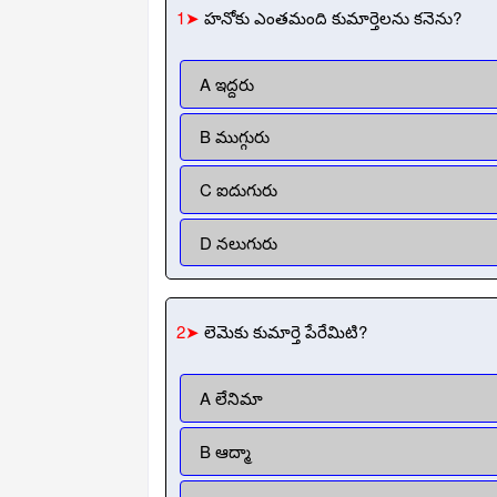
1➤
హనోకు ఎంతమంది కుమార్తెలను కనెను?
A ఇద్దరు
B ముగ్గురు
C ఐదుగురు
D నలుగురు
2➤
లెమెకు కుమార్తె పేరేమిటి?
A లేనిమా
B ఆద్మా