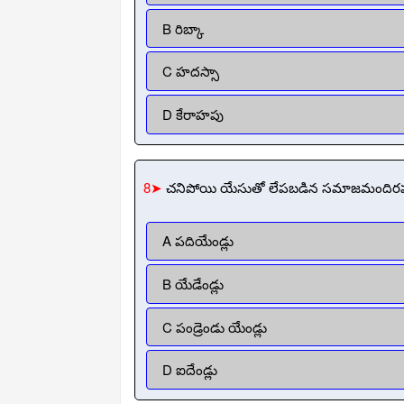
B రిబ్కా
C హదస్సా
D కేరాహపు
8➤
చనిపోయి యేసుతో లేపబడిన సమాజమందిరపు అ
A పదియేండ్లు
B యేడేండ్లు
C పండ్రెండు యేండ్లు
D ఐదేండ్లు