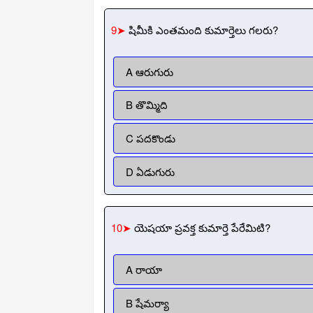
9➤
షిమీకి ఎంతమంది కుమార్తెలు గలరు?
A ఆరుగురు
B తొమ్మిది
C పదకొండు
D ఏడుగురు
10➤
యెషయా ప్రవక్త కుమార్తె పేరేమిటి?
A రాయా
B షేమర్యా