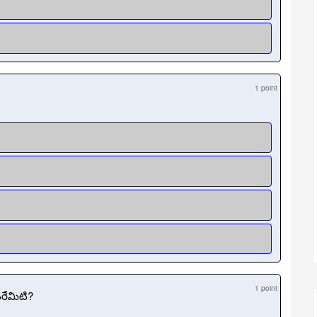
1 point
1 point
రేమిటి?