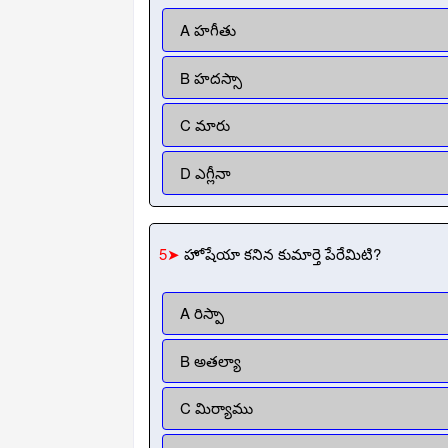
A హగీతు
B హదస్సా
C మారు
D ఎగ్లీనా
5➤
హోషేయా కనిన కుమార్తె పేరేమిటి?
A రిస్పా
B అతల్యా
C మిర్యాము