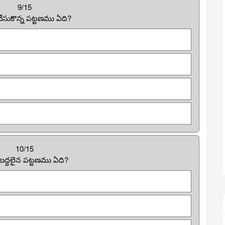
9/15
ేసుకొన్న పట్టణము ఏది?
10/15
ద్దలైన పట్టణము ఏది?