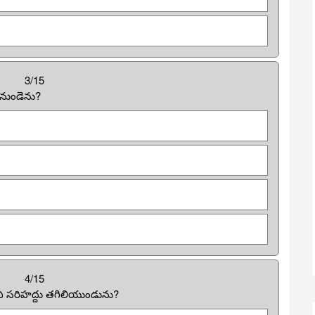
3/15
 నుండెను?
4/15
ు ఏ సరిహద్దు తగిలియుండును?