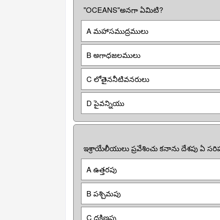
"OCEANS"అనగా ఏమిటి?
A మహాసముద్రములు
B అగాధజలములు
C లోతైననీటివనరులు
D పైవన్నియు
ఇశ్రాయేలీయులు ప్రవేశించు కనాను దేశపు ఏ స
A ఉత్తరపు
B పశ్చిమపు
C దక్షిణపు