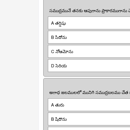
సముద్రమునే తనకు ఆపుగాను ప్రాకారముగాను చ
A తర్షిషు
B సిదోను
C నోఆమోను
D సెరియ
అగాధ జలములలో మునిగి సముద్రబలము చేత బ
A తురు
B షిదొను