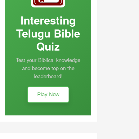
Interesting
Telugu Bible
Quiz
Test your Biblical knowledge
and become top on the
leaderboard!
Play Now