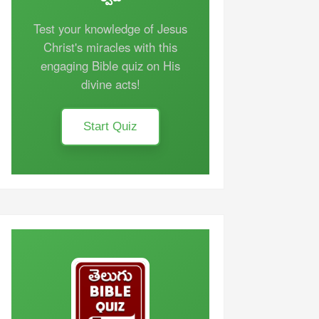
Test your knowledge of Jesus
Christ's miracles with this
engaging Bible quiz on His
divine acts!
Start Quiz