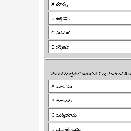
A తూర్పు
B ఉత్తరపు
C పడమటి
D దక్షిణపు
"మహాసముద్రము" అడుగున నీవు సంచరించితివా
A యోహాను
B యోబును
C యిర్మీయాను
D యెహెజ్కేలును