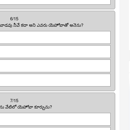
6/15
ాడవు నీవే కదా అని ఎవరు యెహోవాతో అనెను?
7/15
 వేటిలో యెహోవా కూర్చును?