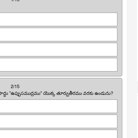
2/15
రిహద్దు "ఉప్పుసముద్రము" యొక్క తూర్పుతీరము వరకు ఉండును?