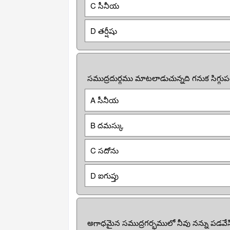
C సీనీయ
D తర్షీషు
సముద్రదుర్గము మాటలాడుచున్నది గనుక సిగ్
A సీనీయ
B దమస్కు
C సదోను
D ఐగుప్తు
అగాధమైన సముద్రగర్భములో నీవు నన్ను పడవ