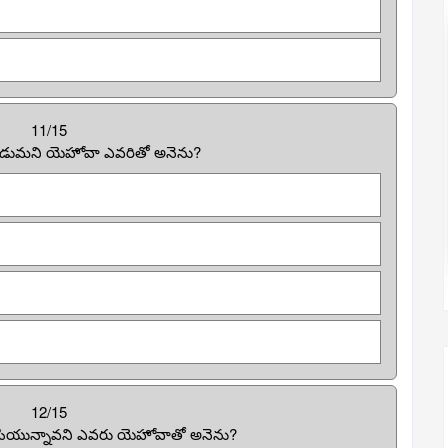
11/15
గుపడుమని యెహోవా ఎవరితో అనెను?
12/15
ేసియున్నావని ఎవరు యెహోవాతో అనెను?