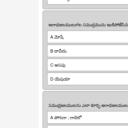
అగాధజలములుగల సముద్రమును ఇంకిపోజేసినవ
A మోషే
B దావీదు
C అసపు
D యెషయా
సముద్రజలములను ఎలా కూర్చి అగాధజలములను
A పోగుగా ; గాదెలో