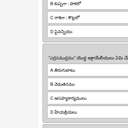
B కుప్పగా : పాకలో
C రాశిగా ; కొట్లలో
D పైవన్నియు
"ఎర్రసముద్రము" యొద్ద ఇశ్రాయేలీయులు ఏమి చేస
A తిరుగుబాటు
B చెడుతనము
C ఆసహ్యకార్యములు
D హేయక్రియలు