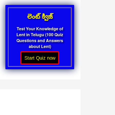
లెంట్ క్విజ్
Test Your Knowledge of
Lent in Telugu (100 Quiz
Questions and Answers
about Lent)
Start Quiz now