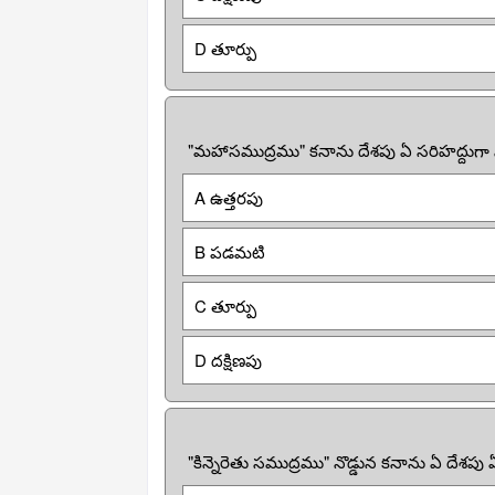
D తూర్పు
"మహాసముద్రము" కనాను దేశపు ఏ సరిహద్దుగా
A ఉత్తరపు
B పడమటి
C తూర్పు
D దక్షిణపు
"కిన్నెరెతు సముద్రము" నొడ్డున కనాను ఏ దేశప