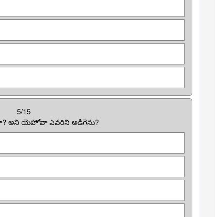
5/15
? అని యెహోవా ఎవరిని అడిగెను?