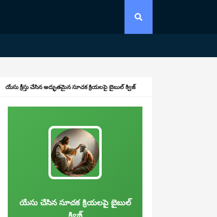
యేసు క్రీస్తు చేసిన అద్భుతమైన సూచక క్రియలపై బైబుల్ క్విజ్
యేసు చేసిన సూచక క్రియలపై బైబుల్
క్విజ్