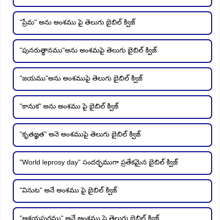
"ప్రేమ" అను అంశము పై తెలుగు బైబిల్ క్విజ్
"పునరుత్థానము"అను అంశమపై తెలుగు బైబిల్ క్విజ్
"జయము"అను అంశముపై తెలుగు బైబిల్ క్విజ్
"కానుక" అను అంశము పై బైబిల్ క్విజ్
"కృతజ్ఞత" అనె అంశముపై తెలుగు బైబిల్ క్విజ్
"World leprosy day" సందర్భముగా ప్రతేకమైన బైబిల్ క్విజ్
"వినుట" అనే అంశము పై బైబిల్ క్విజ్
"ఆశ్రయపురము" అనే అంశము పై తెలుగు బైబిల్ క్విజ్