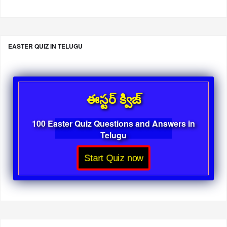
EASTER QUIZ IN TELUGU
ఈస్టర్ క్విజ్
100 Easter Quiz Questions and Answers in
Telugu
Start Quiz now