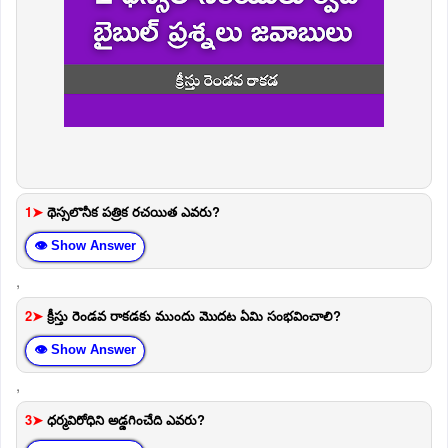
1➤
థెస్సలొనీక పత్రిక రచయిత ఎవరు?
👁 Show Answer
,
2➤
క్రీస్తు రెండవ రాకడకు ముందు మొదట ఏమి సంభవించాలి?
👁 Show Answer
,
3➤
ధర్మవిరోధిని అడ్డగించేది ఎవరు?