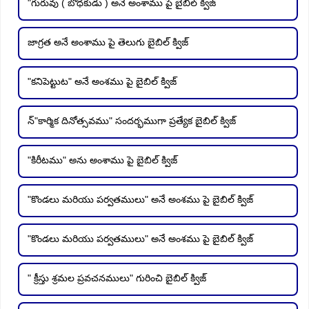
"గురువు ( బోధకుడు ) అనే అంశాము పై బైబిల్ క్విజ్
జాగ్రత అనే అంశాము పై తెలుగు బైబిల్ క్విజ్
"కనిపెట్టుట" అనే అంశము పై బైబిల్ క్విజ్
న్"కార్మిక దినోత్సవము" సందర్భముగా ప్రత్యేక బైబిల్ క్విజ్
"కిరీటము" అను అంశాము పై బైబిల్ క్విజ్
"కొండలు మరియు పర్వతములు" అనే అంశము పై బైబిల్ క్విజ్
"కొండలు మరియు పర్వతములు" అనే అంశము పై బైబిల్ క్విజ్
" క్రీస్తు శ్రమల ప్రవచనములు" గురించి బైబిల్ క్విజ్