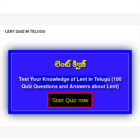
LENT QUIZ IN TELUGU
లెంట్ క్విజ్
Test Your Knowledge of Lent in Telugu (100
Quiz Questions and Answers about Lent)
Start Quiz now