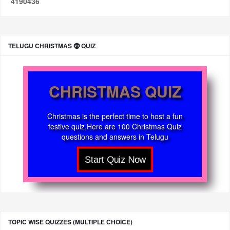
4
1
9
0
4
3
6
TELUGU CHRISTMAS 🤶 QUIZ
CHRISTMAS QUIZ
Christmas is the perfect time to host a fun
festive quiz,Here are 100 Christmas Quiz
questions and answers in Telugu
TOPIC WISE QUIZZES (MULTIPLE CHOICE)