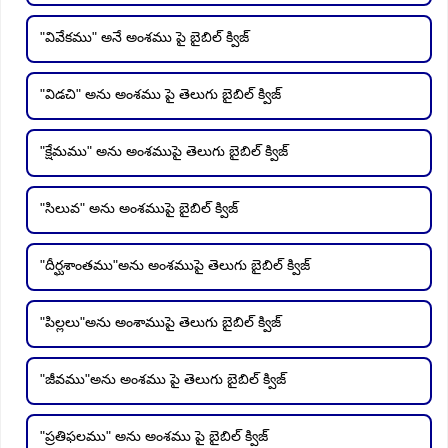
"వివేకము" అనే అంశము పై బైబిల్ క్విజ్
"విడచి" అను అంశము పై తెలుగు బైబిల్ క్విజ్
"క్షేమము" అను అంశముపై తెలుగు బైబిల్ క్విజ్
"సిలువ" అను అంశముపై బైబిల్ క్విజ్
"దీర్ఘశాంతము"అను అంశముపై తెలుగు బైబిల్ క్విజ్
"పిల్లలు"అను అంశాముపై తెలుగు బైబిల్ క్విజ్
"జీవము"అను అంశము పై తెలుగు బైబిల్ క్విజ్
"ప్రతిఫలము" అను అంశము పై బైబిల్ క్విజ్