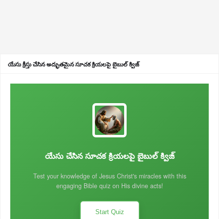
యేసు క్రీస్తు చేసిన అద్భుతమైన సూచక క్రియలపై బైబుల్ క్విజ్
యేసు చేసిన సూచక క్రియలపై బైబుల్ క్విజ్
Test your knowledge of Jesus Christ's miracles with this
engaging Bible quiz on His divine acts!
Start Quiz