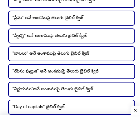
"ప్రేమ" అనే అంశముపై తెలుగు బైబిల్ క్విజ్
"స్వేచ్ఛ" అనే అంశాముపై తెలుగు బైబిల్ క్విజ్
"బాలలు" అనే అంశాముపై తెలుగు బైబిల్ క్విజ్
"యేసు పుట్టుక" అనే అంశముపై తెలుగు బైబిల్ క్విజ్
"నిర్ణయము"అనే అంశాముపై తెలుగు బైబిల్ క్విజ్
"Day of capitals" బైబిల్ క్విజ్
"ఇంటర్నేషనల్ యూత్ డే సందర్బంగా" బైబిల్ క్విజ్