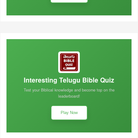
Interesting Telugu Bible Quiz
Test your Biblical knowledge and become top on the
leaderboard!
Play Now