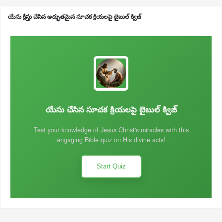
యేసు క్రీస్తు చేసిన అద్భుతమైన సూచక క్రియలపై బైబుల్ క్విజ్
యేసు చేసిన సూచక క్రియలపై బైబుల్ క్విజ్
Test your knowledge of Jesus Christ's miracles with this
engaging Bible quiz on His divine acts!
Start Quiz