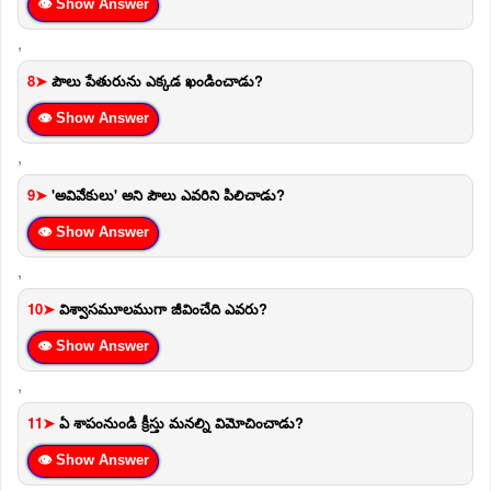
👁 Show Answer
,
8➤
పౌలు పేతురును ఎక్కడ ఖండించాడు?
👁 Show Answer
,
9➤
'అవివేకులు' అని పౌలు ఎవరిని పిలిచాడు?
👁 Show Answer
,
10➤
విశ్వాసమూలముగా జీవించేది ఎవరు?
👁 Show Answer
,
11➤
ఏ శాపంనుండి క్రీస్తు మనల్ని విమోచించాడు?
👁 Show Answer