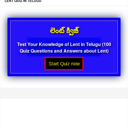
LENT QUIZ IN TELUGU
లెంట్ క్విజ్
Test Your Knowledge of Lent in Telugu (100
Quiz Questions and Answers about Lent)
Start Quiz now