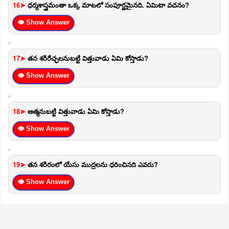
16➤
ధర్మశాస్త్రమంతా ఒక్క మాటలో సంపూర్ణమైనది. ఏమిటా వచనం?
👁 Show Answer
,
17➤
తన శరీరేచ్ఛలనుబట్టి విత్తువాడు ఏమి కోస్తాడు?
👁 Show Answer
,
18➤
ఆత్మనుబట్టి విత్తువాడు ఏమి కోస్తాడు?
👁 Show Answer
,
19➤
తన శరీరంలో యేసు ముద్రలను ధరించినది ఎవరు?
👁 Show Answer