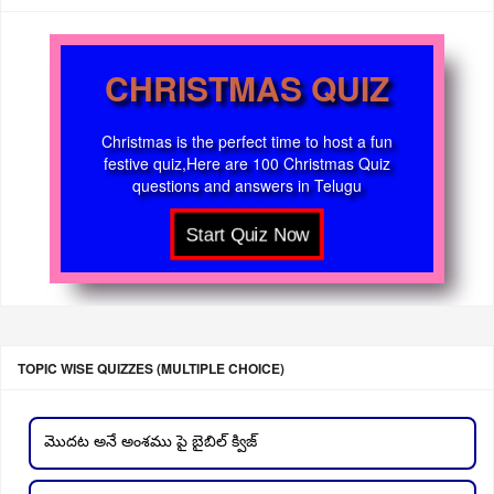
CHRISTMAS QUIZ
Christmas is the perfect time to host a fun
festive quiz,Here are 100 Christmas Quiz
questions and answers in Telugu
TOPIC WISE QUIZZES (MULTIPLE CHOICE)
మొదట అనే అంశము పై బైబిల్ క్విజ్