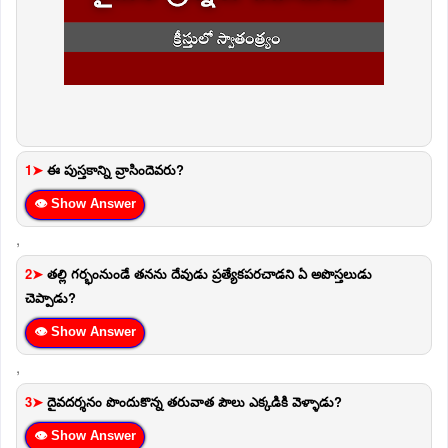
1➤
ఈ పుస్తకాన్ని వ్రాసిందెవరు?
👁 Show Answer
,
2➤
తల్లి గర్భంనుండే తనను దేవుడు ప్రత్యేకపరచాడని ఏ అపొస్తలుడు
చెప్పాడు?
👁 Show Answer
,
3➤
దైవదర్శనం పొందుకొన్న తరువాత పౌలు ఎక్కడికి వెళ్ళాడు?
👁 Show Answer