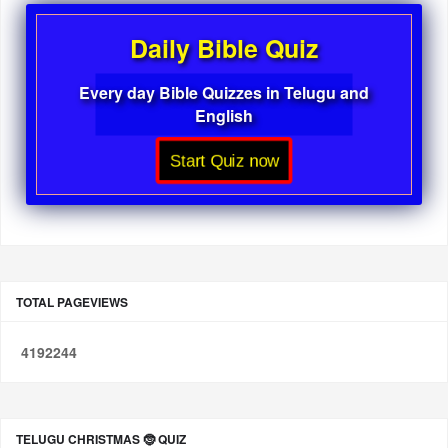
Daily Bible Quiz
Every day Bible Quizzes in Telugu and
English
Start Quiz now
TOTAL PAGEVIEWS
4
1
9
2
2
4
4
TELUGU CHRISTMAS 🤶 QUIZ