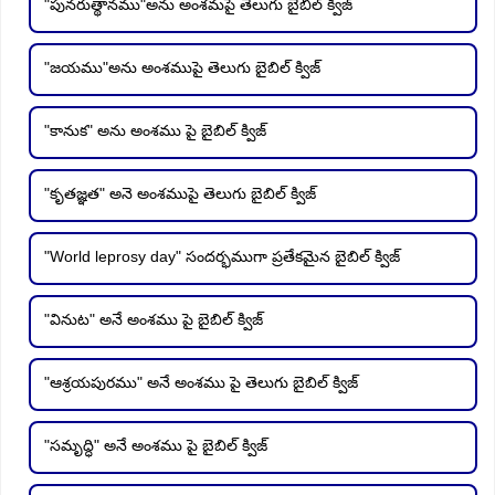
"పునరుత్థానము"అను అంశమపై తెలుగు బైబిల్ క్విజ్
"జయము"అను అంశముపై తెలుగు బైబిల్ క్విజ్
"కానుక" అను అంశము పై బైబిల్ క్విజ్
"కృతజ్ఞత" అనె అంశముపై తెలుగు బైబిల్ క్విజ్
"World leprosy day" సందర్భముగా ప్రతేకమైన బైబిల్ క్విజ్
"వినుట" అనే అంశము పై బైబిల్ క్విజ్
"ఆశ్రయపురము" అనే అంశము పై తెలుగు బైబిల్ క్విజ్
"సమృద్ధి" అనే అంశము పై బైబిల్ క్విజ్