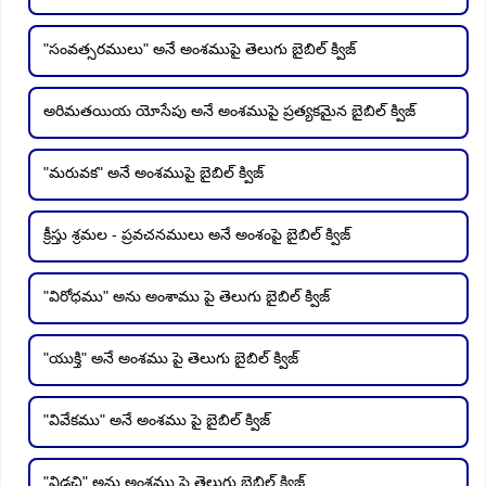
"సంవత్సరములు" అనే అంశముపై తెలుగు బైబిల్ క్విజ్
అరిమతయియ యోసేపు అనే అంశముపై ప్రత్యకమైన బైబిల్ క్విజ్
"మరువక" అనే అంశముపై బైబిల్ క్విజ్
క్రీస్తు శ్రమల - ప్రవచనములు అనే అంశంపై బైబిల్ క్విజ్
"విరోధము" అను అంశాము పై తెలుగు బైబిల్ క్విజ్
"యుక్తి" అనే అంశము పై తెలుగు బైబిల్ క్విజ్
"వివేకము" అనే అంశము పై బైబిల్ క్విజ్
"విడచి" అను అంశము పై తెలుగు బైబిల్ క్విజ్