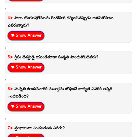
,
4➤
పౌలు యెరూషలేమును రెండోసారి దర్శించినప్పుడు అతనితోపాటు
ఎవరున్నారు?
👁 Show Answer
,
5➤
గ్రీసు దేశస్థుడై యుండికూడా సున్నతి పొందుకోనిదెవరు?
👁 Show Answer
,
6➤
సున్నతి పొందినవారికి సువార్తను బోధించే బాధ్యత ఎవరికి అప్పగి
ంచబడింది?
👁 Show Answer
,
7➤
స్తంభాలుగా ఎంచబడింది ఎవరు?