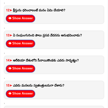
,
12➤
క్రీస్తును ధరించాలంటే మనం ఏమి చేయాలి?
👁 Show Answer
,
13➤
ఏ సంఘంగురించి పౌలు ప్రసవ వేదనను అనుభవించాడు?
👁 Show Answer
,
14➤
అరేబియా దేశంలోని సీనాయికొండకు ఎవరు సాదృశ్యం?
👁 Show Answer
,
15➤
ఎవరు మనలను స్వతంత్రులనుగా చేశారు?
👁 Show Answer
,