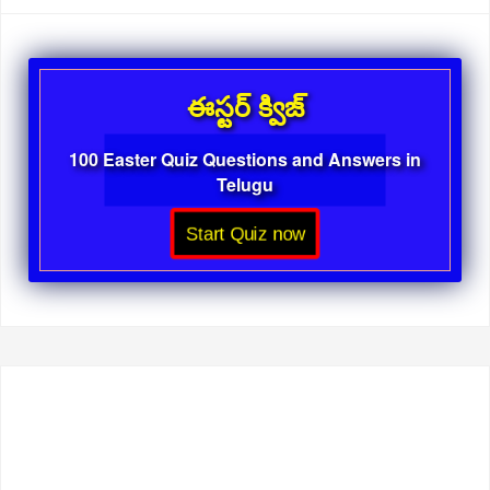
ఈస్టర్ క్విజ్
100 Easter Quiz Questions and Answers in
Telugu
Start Quiz now