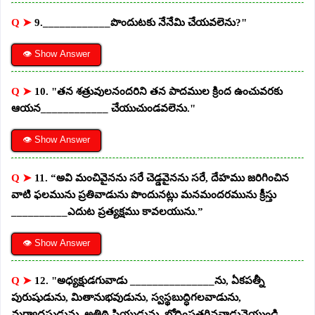
Q ➤
9.____________పొందుటకు నేనేమి చేయవలెను?"
👁 Show Answer
Q ➤
10. "తన శత్రువులనందరిని తన పాదముల క్రింద ఉంచువరకు
ఆయన____________ చేయుచుండవలెను."
👁 Show Answer
Q ➤
11. “అవి మంచివైనను సరే చెడ్డవైనను సరే, దేహము జరిగించిన
వాటి ఫలమును ప్రతివాడును పొందునట్లు మనమందరమును క్రీస్తు
__________ఎదుట ప్రత్యక్షము కావలయును.”
👁 Show Answer
Q ➤
12. "అధ్యక్షుడగువాడు _______________ను, ఏకపత్నీ
పురుషుడును, మితానుభవుడును, స్వస్థబుద్ధిగలవాడును,
మర్యాదస్థుడును, అతిథి ప్రియుడును, బోధింపతగినవాడునైయుండి,