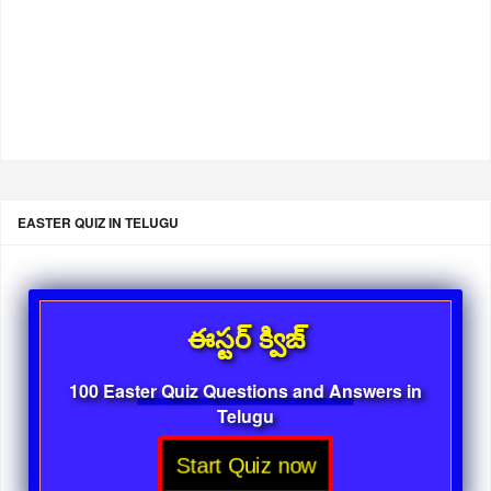
EASTER QUIZ IN TELUGU
ఈస్టర్ క్విజ్
100 Easter Quiz Questions and Answers in
Telugu
Start Quiz now