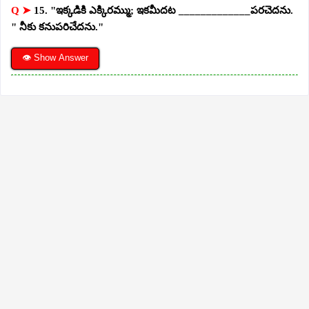
Q ➤
15. "ఇక్కడికి ఎక్కిరమ్ము; ఇకమీదట _____________పరచెదను.
" నీకు కనుపరిచేదను."
👁 Show Answer