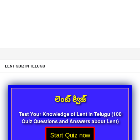
LENT QUIZ IN TELUGU
లెంట్ క్విజ్
Test Your Knowledge of Lent in Telugu (100
Quiz Questions and Answers about Lent)
Start Quiz now