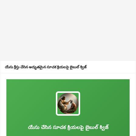
యేసు క్రీస్తు చేసిన అద్భుతమైన సూచక క్రియలపై బైబుల్ క్విజ్
యేసు చేసిన సూచక క్రియలపై బైబుల్ క్విజ్