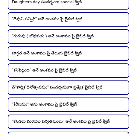
Daughters day సందర్బంగా special క్విజ్
"దేవుని సన్నిధి" అనే అంశము పై బైబిల్ క్విజ్
"గురువు ( బోధకుడు ) అనే అంశాము పై బైబిల్ క్విజ్
జాగ్రత అనే అంశాము పై తెలుగు బైబిల్ క్విజ్
"కనిపెట్టుట" అనే అంశము పై బైబిల్ క్విజ్
న్"కార్మిక దినోత్సవము" సందర్భముగా ప్రత్యేక బైబిల్ క్విజ్
"కిరీటము" అను అంశాము పై బైబిల్ క్విజ్
"కొండలు మరియు పర్వతములు" అనే అంశము పై బైబిల్ క్విజ్