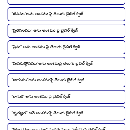
"జీవము"అను అంశము పై తెలుగు బైబిల్ క్విజ్
"ప్రతిఫలము" అను అంశము పై బైబిల్ క్విజ్
"ప్రేమ" అను అంశము పై తెలుగు బైబిల్ క్విజ్
"పునరుత్థానము"అను అంశమపై తెలుగు బైబిల్ క్విజ్
"జయము"అను అంశముపై తెలుగు బైబిల్ క్విజ్
"కానుక" అను అంశము పై బైబిల్ క్విజ్
"కృతజ్ఞత" అనె అంశముపై తెలుగు బైబిల్ క్విజ్
"World leprosy day" సందర్భముగా ప్రతేకమైన బైబిల్ క్విజ్