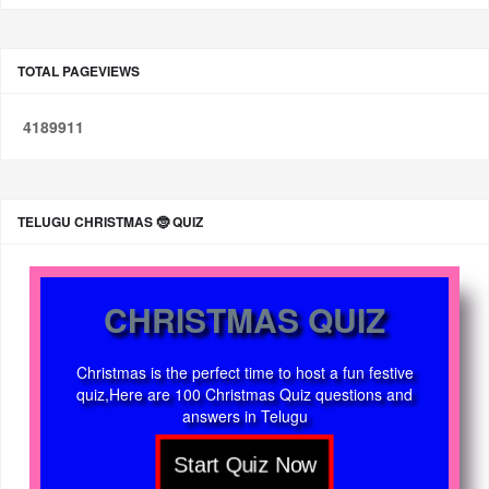
TOTAL PAGEVIEWS
4
1
8
9
9
1
1
TELUGU CHRISTMAS 🤶 QUIZ
CHRISTMAS QUIZ
Christmas is the perfect time to host a fun festive
quiz,Here are 100 Christmas Quiz questions and
answers in Telugu