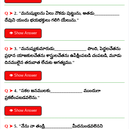
Q ➤
2. "మనుష్యులను ఏలు నొకడు పుట్టును, అతడు___________
దేవుని యందు భయభక్తులు గలిగి యేలును."
👁 Show Answer
Q ➤
3. "మనుష్యకుమారుడు______________ పొంది, పెద్దలచేతను
ప్రధాన యాజకులచేతను శాస్త్రులచేతను ఉపేక్షింపబడి చంపబడి, మూడు
దినములైన తరువాత లేచుట అగత్యము."
👁 Show Answer
Q ➤
4. "సకల జనములకు______________ ముందుగా
ప్రకటింపబడవలెను."
👁 Show Answer
Q ➤
5. "నేను నా తండ్రి____________మీదనుండవలెనని