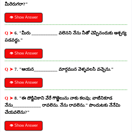
మీరెరుగరా?"
👁 Show Answer
Q ➤
6. "మీరు ___________ వలెనని నేను నీతో చెప్పినందుకు ఆశ్చర్య
పడవద్దు."
👁 Show Answer
Q ➤
7. "ఆయన__________ మార్గమున వెళ్ళవలసి వచ్చెను."
👁 Show Answer
Q ➤
8. "ఈ దొడ్డివికాని వేరే గొజ్జెలును నాకు కలవు; వాటినికూడ
నేను____________ రావలెను. నేను రావలెను." పొందుటకు నేనేమి
చేయవలెను?"
👁 Show Answer