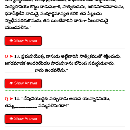
మద్యపానియు కొట్టు వాడునుగాక, సాత్వికుడును, జగడమాడనివాడును,
ధనాపేక్షలేని వాడునై, సంపూర్ణమాన్యత కలిగి తన పిల్లలను
స్వాధీనపరచుకొనుచు, తన యింటివారిని బాగుగా ఏలువాడునై
యుండవలెను."
👁 Show Answer
Q ➤
13. ప్రభువుయొక్క దాసుడు అట్టివారిని సాత్వికముతో శిక్షించుచు,
జగడమాడక అందరియెడల సాధువుగాను బోధింప సమర్థుడుగాను,
_____________గాను ఉండవలెను."
👁 Show Answer
Q ➤
14. "దేవునియొద్దకు వచ్చువాడు ఆయన యున్నాడనియు,
తన్ను__________ నమ్మవలెనుగదా!"
👁 Show Answer