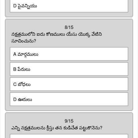
D పైవన్నియు
8/15
నక్షత్రములోని ఐదు కోణములు యేసు యొక్క వేటిని
సూచించును?
A మార్గములు
B పేరులు
C బోధలు
D ఊరులు
9/15
ఎన్ని నక్షత్రములను క్రీస్తు తన కుడిచేత పట్టుకొనెను?