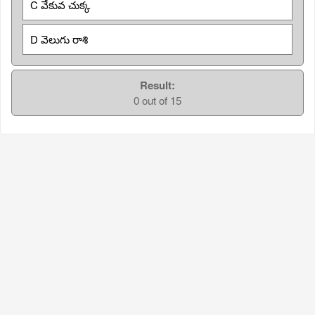
C వేకువ చుక్క
D వెలుగు రాశి
Result:
0 out of 15