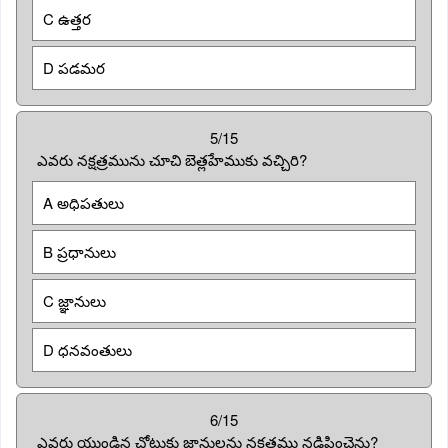
C ఉత్తర
D పడమర
5/15
ఎవరు నక్షత్రమును చూచి బెత్లహేముకు వచ్చిరి?
A అధిపతులు
B ప్రధానులు
C జ్ఞానులు
D ధనవంతులు
6/15
ఎవరు యుండిన చోటుకు జ్ఞానులను నక్షత్రము నడిపించెను?