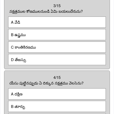
3/15
నక్షత్రముల కోణములనుండి ఏమి బయలుదేరును?
A వేడి
B ఉష్ణము
C కాంతికిరణము
D తేజస్సు
4/15
యేసు పుట్టినప్పుడు ఏ దిక్కున నక్షత్రము వెలసెను?
A దక్షిణ
B తూర్పు