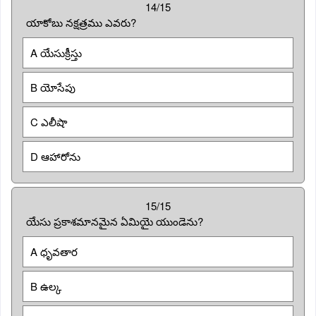
14/15
యాకోబు నక్షత్రము ఎవరు?
A యేసుక్రీస్తు
B యోసేపు
C ఎలీషా
D ఆహారోను
15/15
యేసు ప్రకాశమానమైన ఏమియై యుండెను?
A ధృవతార
B ఉల్క