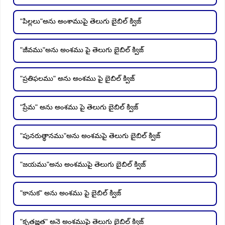
"పిల్లలు"అను అంశాముపై తెలుగు బైబిల్ క్విజ్
"జీవము"అను అంశము పై తెలుగు బైబిల్ క్విజ్
"ప్రతిఫలము" అను అంశము పై బైబిల్ క్విజ్
"ప్రేమ" అను అంశము పై తెలుగు బైబిల్ క్విజ్
"పునరుత్థానము"అను అంశమపై తెలుగు బైబిల్ క్విజ్
"జయము"అను అంశముపై తెలుగు బైబిల్ క్విజ్
"కానుక" అను అంశము పై బైబిల్ క్విజ్
"కృతజ్ఞత" అనె అంశముపై తెలుగు బైబిల్ క్విజ్