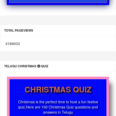
TOTAL PAGEVIEWS
4
1
8
9
0
3
3
TELUGU CHRISTMAS 🤶 QUIZ
CHRISTMAS QUIZ
Christmas is the perfect time to host a fun festive
quiz,Here are 100 Christmas Quiz questions and
answers in Telugu