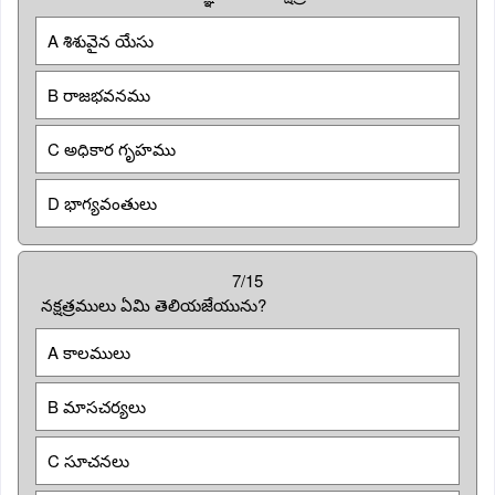
A శిశువైన యేసు
B రాజభవనము
C అధికార గృహము
D భాగ్యవంతులు
7/15
నక్షత్రములు ఏమి తెలియజేయును?
A కాలములు
B మాసచర్యలు
C సూచనలు