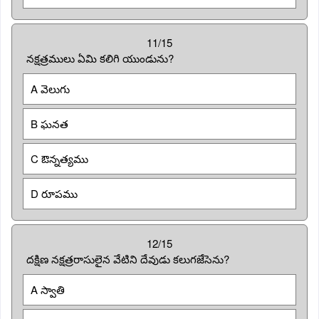
11/15
నక్షత్రములు ఏమి కలిగి యుండును?
A వెలుగు
B ఘనత
C ఔన్నత్యము
D రూపము
12/15
దక్షిణ నక్షత్రరాసులైన వేటిని దేవుడు కలుగజేసెను?
A స్వాతి