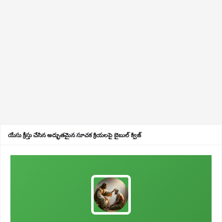
యేసు క్రీస్తు చేసిన అద్భుతమైన సూచక క్రియలపై బైబుల్ క్విజ్