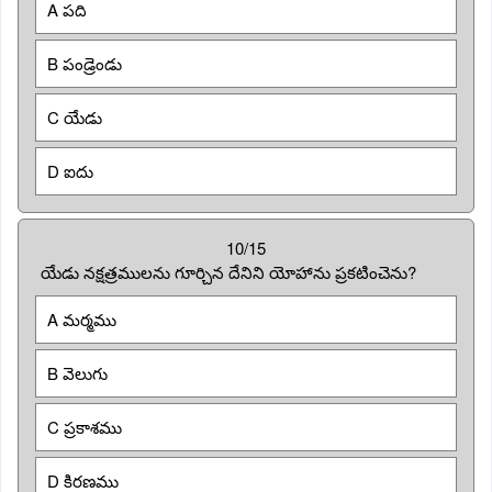
A పది
B పండ్రెండు
C యేడు
D ఐదు
10/15
యేడు నక్షత్రములను గూర్చిన దేనిని యోహాను ప్రకటించెను?
A మర్మము
B వెలుగు
C ప్రకాశము
D కిరణము