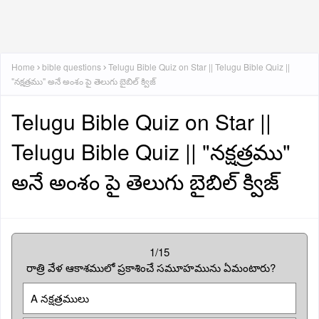
Home
bible questions
Telugu Bible Quiz on Star || Telugu Bible Quiz ||
"నక్షత్రము" అనే అంశం పై తెలుగు బైబిల్ క్విజ్
Telugu Bible Quiz on Star ||
Telugu Bible Quiz || "నక్షత్రము"
అనే అంశం పై తెలుగు బైబిల్ క్విజ్
1/15
రాత్రి వేళ ఆకాశములో ప్రకాశించే సమూహమును ఏమంటారు?
A నక్షత్రములు