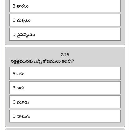
B తారలు
C చుక్కలు
D పైవన్నియు
2/15
నక్షత్రమునకు ఎన్ని కోణములు కలవు?
A ఐదు
B ఆరు
C మూడు
D నాలుగు