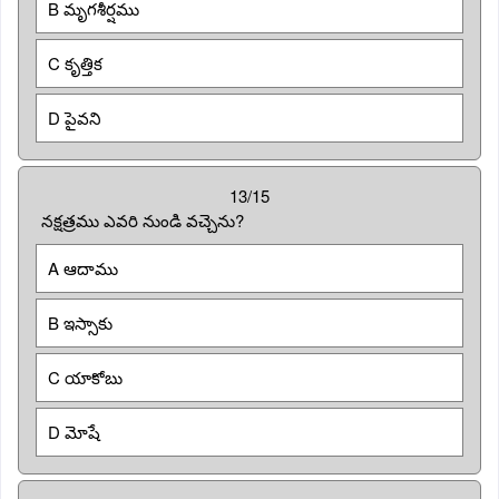
B మృగశీర్షము
C కృత్తిక
D పైవని
13/15
నక్షత్రము ఎవరి నుండి వచ్చెను?
A ఆదాము
B ఇస్సాకు
C యాకోబు
D మోషే