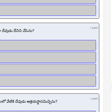
1 point
ా దేవుడు దేనిని చేసెను?
1 point
లలో వేటికి దేవుడు ఆశ్రయస్థానమిచ్చెను?