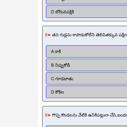
D బోరువపక్షికి
8➤
తన గుడ్లను కాపాడుకోలేని తెలివితక్కువ పక్షిగ
A కాకి
B నిప్పుకోడి
C గూడబాతు
D కోకిల
9➤
గొప్ప కొండలను వేటికి ఉనికిపట్లుగా చేసి,బండ