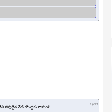
1 point
ి జీవులైన వేటి యొద్దకు సోమరిని