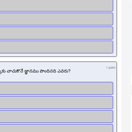
1 point
కుకు చాచుకొనే జ్ఞానము పొందినది ఎవరు?