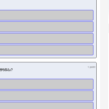
1 point
ొరికెను?