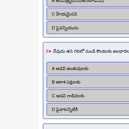
B అపవిత్రమైనవి(తినకూడనివి)
C హేయమైనవి
D పైవన్నియును
3➤
దేవుడు తన గదిలో నుండి కొండలకు జలధారలనిచ్
A అడవి జంతువులకు
B ఆకాశ పక్షులకు
C అడవి గాడిదలకు
D పైవాటన్నిటికి