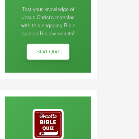
Test your knowledge of
Jesus Christ's miracles
with this engaging Bible
quiz on His divine acts!
Start Quiz