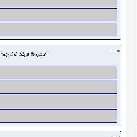
1 point
చి వేటి దప్పిక తీర్చును?