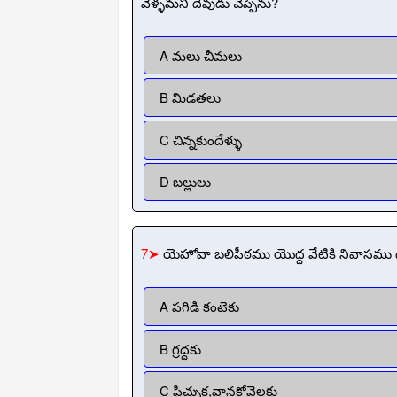
వెళ్ళమని దేవుడు చెప్పెను?
A మలు చీమలు
B మిడతలు
C చిన్నకుందేళ్ళు
D బల్లులు
7➤
యెహోవా బలిపీఠము యొద్ద వేటికి నివాసము ద
A పగిడి కంటెకు
B గ్రద్దకు
C పిచ్చుక,వానకోవెలకు