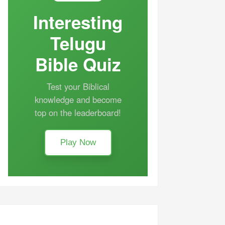
Interesting
Telugu
Bible Quiz
Test your Biblical
knowledge and become
top on the leaderboard!
Play Now