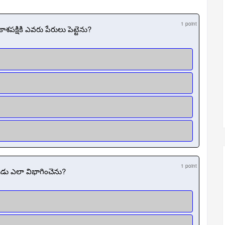
1 point
ాశపక్షికి ఎవరు పేరులు పెట్టెను?
1 point
ు ఎలా విభాగించెను?