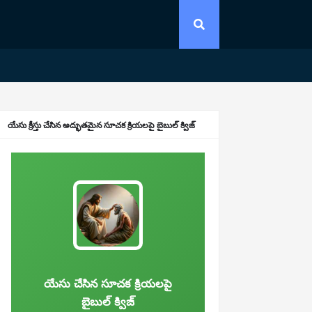
యేసు క్రీస్తు చేసిన అద్భుతమైన సూచక క్రియలపై బైబుల్ క్విజ్
యేసు చేసిన సూచక క్రియలపై
బైబుల్ క్విజ్