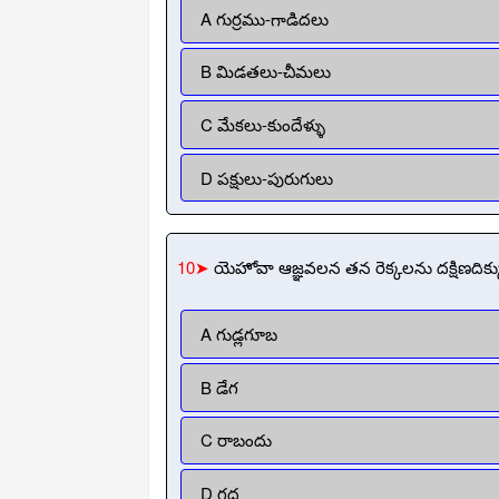
A గుర్రము-గాడిదలు
B మిడతలు-చీమలు
C మేకలు-కుందేళ్ళు
D పక్షులు-పురుగులు
10➤
యెహోవా ఆజ్ఞవలన తన రెక్కలను దక్షిణదిక్
A గుడ్లగూబ
B డేగ
C రాబందు
D గద్ద