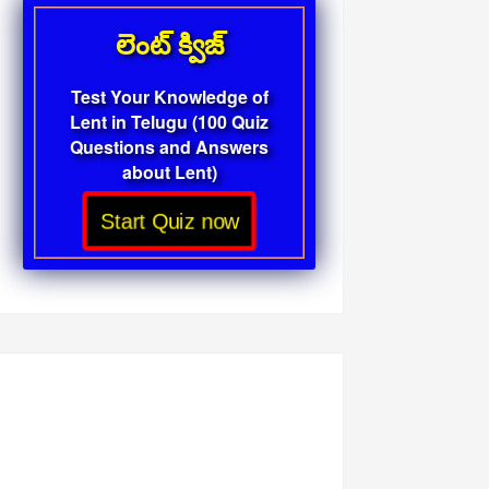
లెంట్ క్విజ్
Test Your Knowledge of
Lent in Telugu (100 Quiz
Questions and Answers
about Lent)
Start Quiz now