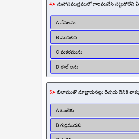
4➤
మహాసముద్రములో గాలమువేసి పట్టుకోలేని ఏ
A చేపలను
B మొసలిని
C మకరమును
D ఈల్ లను
5➤
బిలాముతో మాట్లాడునట్లు దేవుడు దేనికి వాక్కు
A ఒంటెకు
B గుర్రమునకు