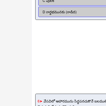
C పులికి
D గార్ధభమునకు (గాడిద)
6➤
వేసవిలో ఆహారమును సిద్ధపరచుకొనే బలములేన