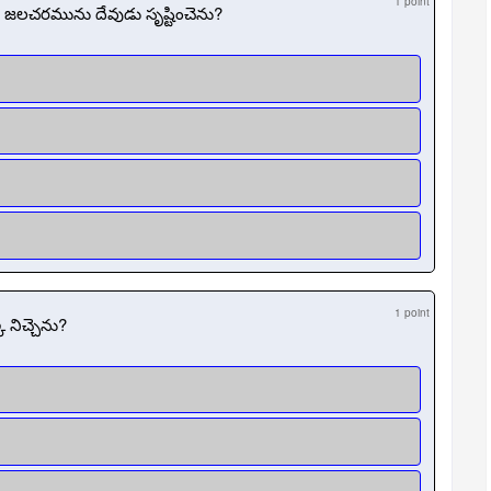
1 point
 జలచరమును దేవుడు సృష్టించెను?
1 point
 నిచ్చెను?