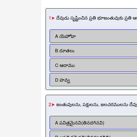
1➤
దేవుడు సృష్టించిన ప్రతి భూజంతువుకు ప్రతి ఆక
A యెహోవా
B దూతలు
C ఆదాము
D హవ్వ
2➤
జంతువులను, పక్షులను, జలచరములను దేవుడ
A పవిత్రమైనవి(తినదగినవి)