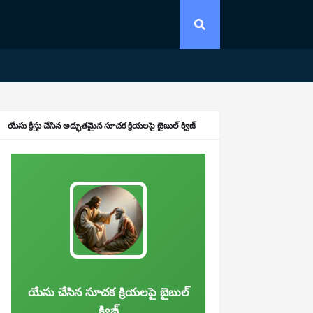
యేసు క్రీస్తు చేసిన అద్భుతమైన సూచక క్రియలపై బైబుల్ క్విజ్
యేసు చేసిన సూచక క్రియలపై బైబుల్
క్విజ్