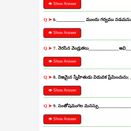
👁 Show Answer
Q ➤
6.____________ ముందు గర్వము నడచున
👁 Show Answer
Q ➤
7. నెరసిన వెండ్రుకలు_____________అవి_
👁 Show Answer
Q ➤
8. నిజమైన స్నేహితుడు విడువక ప్రేమించున
👁 Show Answer
Q ➤
9. సంతోషముగల మనస్సు______________
👁 Show Answer