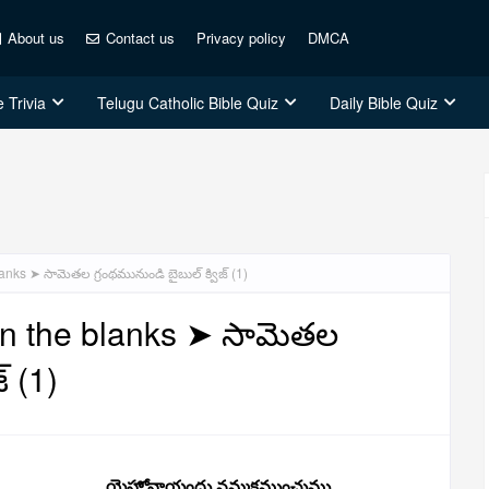
About us
Contact us
Privacy policy
DMCA
 Trivia
Telugu Catholic Bible Quiz
Daily Bible Quiz
lanks ➤ సామెతల గ్రంథమునుండి బైబుల్ క్విజ్ (1)
 in the blanks ➤ సామెతల
్ (1)
 ______________యెహోవాయందు నమ్మకముంచుము.