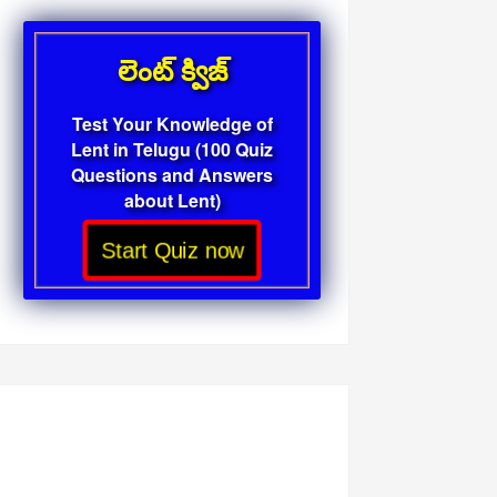
లెంట్ క్విజ్
Test Your Knowledge of
Lent in Telugu (100 Quiz
Questions and Answers
about Lent)
Start Quiz now