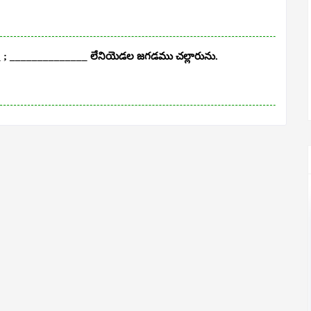
_ ; ______________ లేనియెడల జగడము చల్లారును.