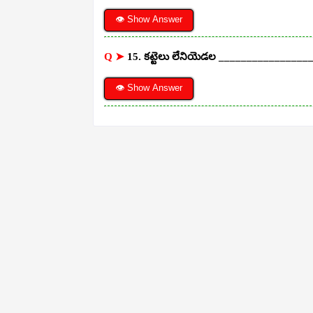
👁 Show Answer
Q ➤
15. కట్టెలు లేనియెడల ________________
👁 Show Answer