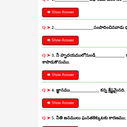
👁 Show Answer
Q ➤
2._________________సంపాదించినవాడు ధన
👁 Show Answer
Q ➤
3. నీ హృదయములోనుండి_____________ కా
కాపాడుకొనుము.
👁 Show Answer
Q ➤
4. జ్ఞానము_____________ కన్న శ్రేష్టమైనది.
👁 Show Answer
Q ➤
5. నీతి జనములు ఘనతకెక్కుటకు కారణము;