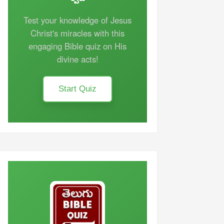
Test your knowledge of Jesus
Christ's miracles with this
engaging Bible quiz on His
divine acts!
Start Quiz