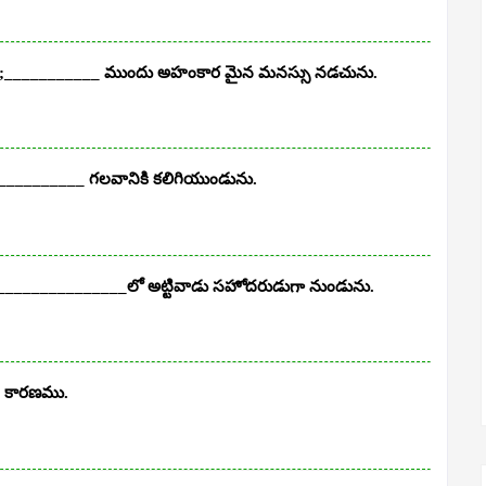
ు;___________ ముందు అహంకార మైన మనస్సు నడచును.
___________ గలవానికి కలిగియుండును.
ు; _______________లో అట్టివాడు సహోదరుడుగా నుండును.
 కారణము.