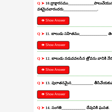
Q ➤
10.ద్రాక్షారసము_____________పాలుచేయ
వశమైనవారందరు_________________.
👁 Show Answer
Q ➤
11. బాలుడు సహితము______________ త
👁 Show Answer
Q ➤
12. బాలుడు నడువవలసిన త్రోవను వానికి నేర
👁 Show Answer
Q ➤
13. పురాతనమైన___________ తీసివేయకు
👁 Show Answer
Q ➤
14. సంగతి____________ దేవునికి ఘనత.