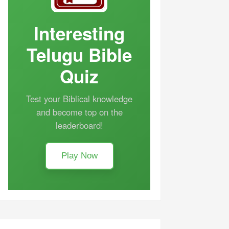
Interesting
Telugu Bible
Quiz
Test your Biblical knowledge
and become top on the
leaderboard!
Play Now