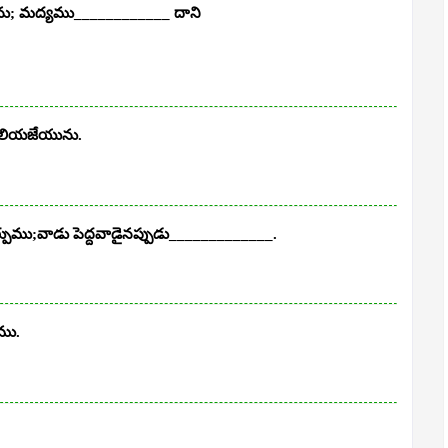
ును; మద్యము____________ దాని
ెలియజేయును.
్పుము;వాడు పెద్దవాడైనప్పుడు_____________.
ము.