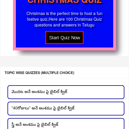
Christmas is the perfect time to host a fun
festive quiz,Here are 100 Christmas Quiz
questions and answers in Telugu
TOPIC WISE QUIZZES (MULTIPLE CHOICE)
మొదట అనే అంశము పై బైబిల్ క్విజ్
"40రోజులు" అనే అంశము పై బైబిల్ క్విజ్
స్త్రీ అనే అంశము పై బైబిల్ క్విజ్