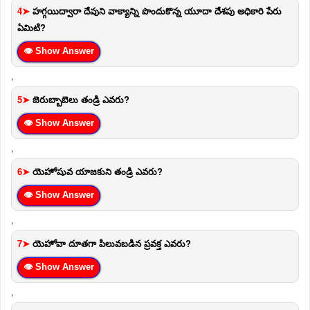
4➤
హగ్గయిద్వారా దేవుని వాక్యాన్ని పొందుకొన్న యూదా దేశపు అధికారి పేరు
ఏమిటి?
👁 Show Answer
,
5➤
జెరుబ్బాబెలు తండ్రి ఎవరు?
👁 Show Answer
,
6➤
యెహోషువ యాజకుని తండ్రి ఎవరు?
👁 Show Answer
,
7➤
యెహోవా దూతగా పిలువబడిన ప్రవక్త ఎవరు?
👁 Show Answer
,