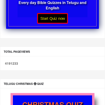
Every day Bible Quizzes in Telugu and
English
Start Quiz now
TOTAL PAGEVIEWS
4
1
9
1
2
3
3
TELUGU CHRISTMAS 🤶 QUIZ
CHRISTMAS QUIZ