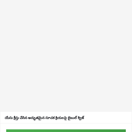
యేసు క్రీస్తు చేసిన అద్భుతమైన సూచక క్రియలపై బైబుల్ క్విజ్