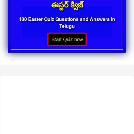
ఈస్టర్ క్విజ్
100 Easter Quiz Questions and Answers in
Telugu
Start Quiz now