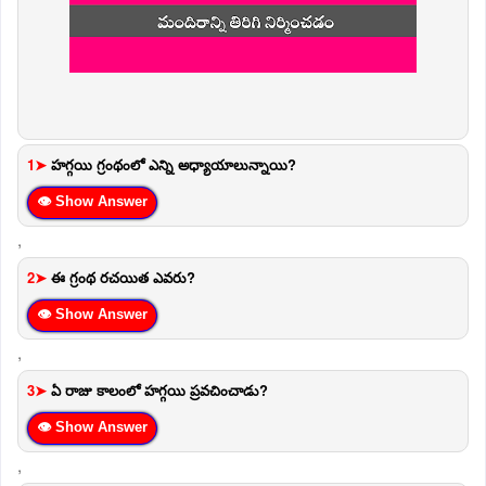
1➤
హగ్గయి గ్రంథంలో ఎన్ని అధ్యాయాలున్నాయి?
👁 Show Answer
,
2➤
ఈ గ్రంథ రచయిత ఎవరు?
👁 Show Answer
,
3➤
ఏ రాజు కాలంలో హగ్గయి ప్రవచించాడు?
👁 Show Answer
,