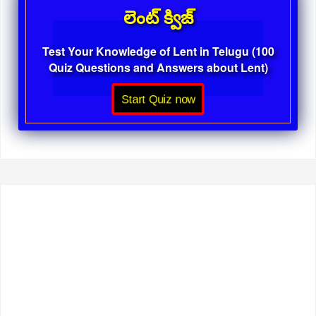
లెంట్ క్విజ్
Test Your Knowledge of Lent in Telugu (100
Quiz Questions and Answers about Lent)
Start Quiz now