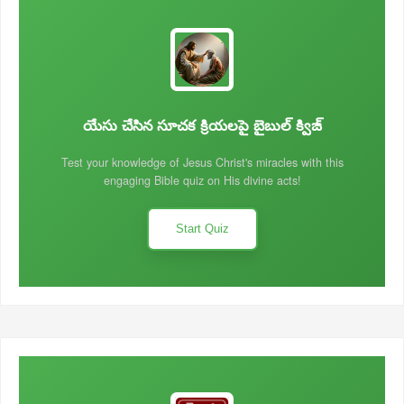
యేసు చేసిన సూచక క్రియలపై బైబుల్ క్విజ్
Test your knowledge of Jesus Christ's miracles with this
engaging Bible quiz on His divine acts!
Start Quiz