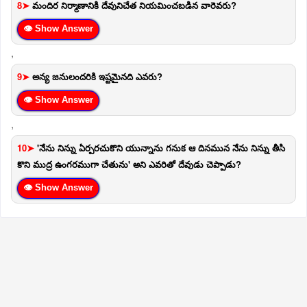
8➤
మందిర నిర్మాణానికి దేవునిచేత నియమించబడిన వారెవరు?
👁 Show Answer
,
9➤
అన్య జనులందరికి ఇష్టమైనది ఎవరు?
👁 Show Answer
,
10➤
'నేను నిన్ను ఏర్పరచుకొని యున్నాను గనుక ఆ దినమున నేను నిన్ను తీసి
కొని ముద్ర ఉంగరముగా చేతును' అని ఎవరితో దేవుడు చెప్పాడు?
👁 Show Answer