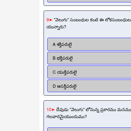
9➤
"వెలుగు" సంబంధుల కంటె ఈ లోకసంబంధు
యున్నారు?
A శక్తిపరులై
B భక్తిపరులై
C యుక్తిపరులై
D ఆసక్తిపరులై
10➤
దేవుడు "వెలుగు" లోనున్న ప్రకారము మ
గలవారమైయుందుము?