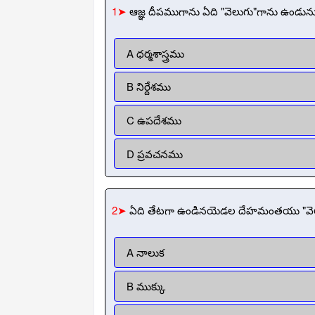
1➤
ఆజ్ఞ దీపముగాను ఏది "వెలుగు"గాను ఉండున
A ధర్మశాస్త్రము
B నిర్దేశము
C ఉపదేశము
D ప్రవచనము
2➤
ఏది తేటగా ఉండినయెడల దేహమంతయు "వ
A నాలుక
B ముక్కు