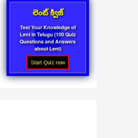
లెంట్ క్విజ్
Test Your Knowledge of
Lent in Telugu (100 Quiz
Questions and Answers
about Lent)
Start Quiz now