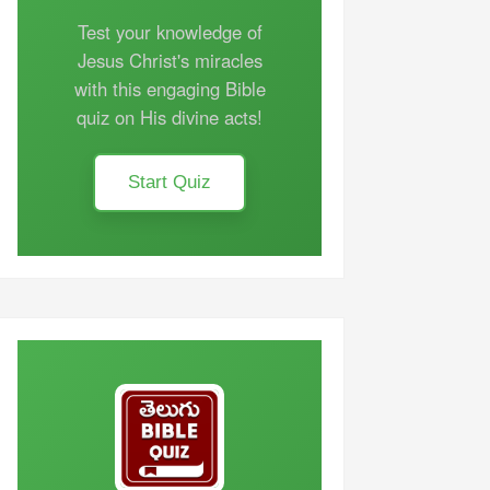
Test your knowledge of
Jesus Christ's miracles
with this engaging Bible
quiz on His divine acts!
Start Quiz