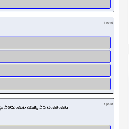
1 point
1 point
నట్లు నీతిమంతుల యొక్క ఏది అంతకంతకు