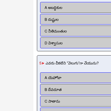
A అబద్ధికుల
B దుష్టుల
C నీతిమంతుల
D విశ్వాసుల
5➤
ఎవరు చీకటిని "వెలుగు"గా చేయును?
A యెహోవా
B దేవదూత
C సాతాను