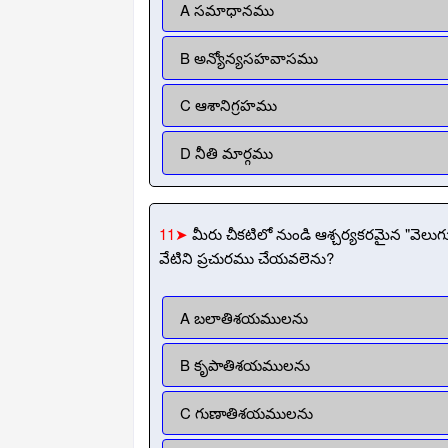
A సమాధానము
B అన్యోన్యసహవాసము
C ఆశానిగ్రహము
D నీతి మార్గము
11➤
మీరు చీకటిలో నుండి ఆశ్చర్యకరమైన "వెలుగు
వేటిని ప్రచురము చేయవలెను?
A బలాతిశయములను
B కృపాతిశయములను
C గుణాతిశయములను