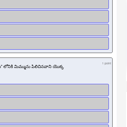
1 point
" లోనికి మిమ్మును పిలిచినవాని యొక్క