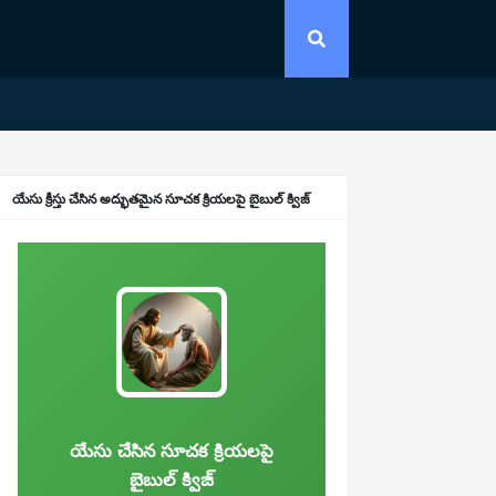
యేసు క్రీస్తు చేసిన అద్భుతమైన సూచక క్రియలపై బైబుల్ క్విజ్
యేసు చేసిన సూచక క్రియలపై
బైబుల్ క్విజ్