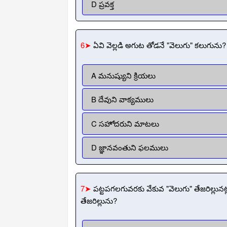
D ప్రవక్త
6➤
ఏవి వెల్లడి అగుట తోడనే "వెలుగు" కలుగును?
A మనుష్యుని క్రియలు
B దేవుని వాక్యములు
C సహోదరుని మాటలు
D జ్ఞానవంతుని ఫలములు
7➤
పట్టపగలగువరకు వేకువ "వెలుగు" తేజరిల్లు
తేజరిల్లును?