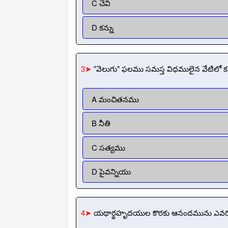
C చెవి
D కన్ను
3➤
"వెలుగు" ఫలము సమస్త విధములైన వేటిలో 
A మంచితనము
B నీతి
C సత్యము
D పైవన్నియు
4➤
యథార్థహృదయుల కొరకు ఆనందమును ఎవరికొరక