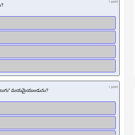
1 point
ు?
1 point
ెలుగు" మయమైయుండును?