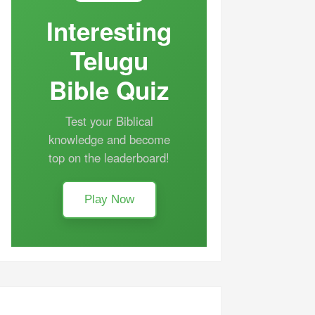
Interesting
Telugu
Bible Quiz
Test your Biblical
knowledge and become
top on the leaderboard!
Play Now