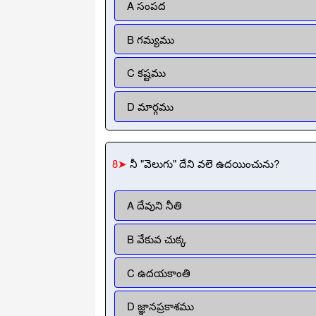
A సంపద
B గమ్యము
C కష్టము
D మార్గము
8➤
నీ "వెలుగు" దేని వలె ఉదయించును?
A దేవుని నీతి
B వేకువ చుక్క
C ఉదయకాంతి
D జ్ఞానప్రకాశము