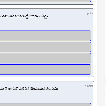
1 point
లు తమ తరమునుబట్టి చూడగా ఏమై
1 point
నమును వెలుగులో నడిచినయెడలమనము ఏమి