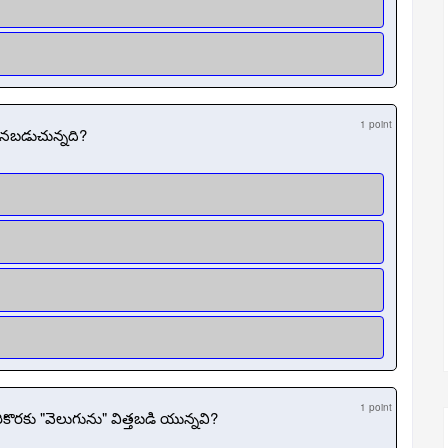
1 point
కనబడుచున్నది?
1 point
ు "వెలుగును" విత్తబడి యున్నవి?