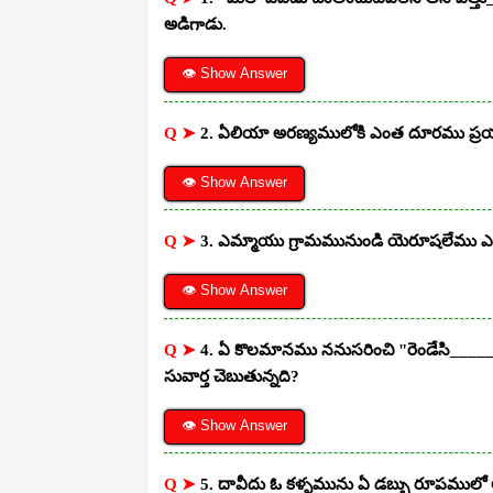
అడిగాడు.
👁 Show Answer
Q ➤
2. ఏలియా అరణ్యములోకి ఎంత దూరము ప్రయా
👁 Show Answer
Q ➤
3. ఎమ్మాయు గ్రామమునుండి యెరూషలేము 
👁 Show Answer
Q ➤
4. ఏ కొలమానము ననుసరించి "రెండేసి______
సువార్త చెబుతున్నది?
👁 Show Answer
Q ➤
5. దావీదు ఓ కళ్ళమును ఏ డబ్బు రూపములో