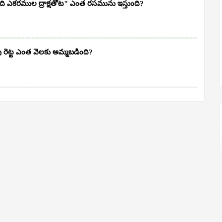
పది ఎకరముల ద్రాక్షతోట" ఎంత రసమును ఇస్తుంది?
రెట్ట ఎంత వెలకు అమ్మబడింది?