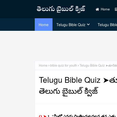
Home
Home
Telugu Bible Quiz
Telugu Bible
Home
bible quiz for youth
Telugu Bible Quiz ➤తూనికలు
Telugu Bible Quiz ➤త
తెలుగు బైబుల్ క్విజ్
Q ➤
1. "మీలో ఎవడు చింతించుటవలన తన ఎత్తు_