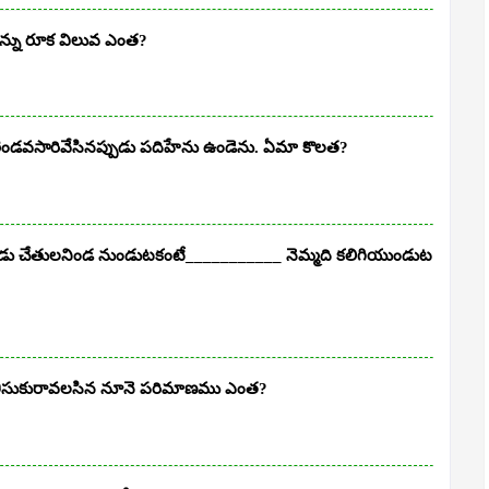
పన్ను రూక విలువ ఎంత?
 రెండవసారివేసినప్పుడు పదిహేను ఉండెను. ఏమా కొలత?
ండు చేతులనిండ నుండుటకంటే___________ నెమ్మది కలిగియుండుట
డు తీసుకురావలసిన నూనె పరిమాణము ఎంత?