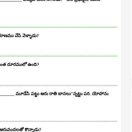
ణము చేసి వెళ్ళాడు?
ఎంత దూరములో ఉంది?
_____ మూడేసి పట్టు ఆరు రాతి బానలు"న్నట్టు పరి. యోహాను
 ఆరువందలతో కొన్నాడు?