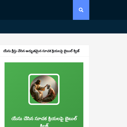
యేసు క్రీస్తు చేసిన అద్భుతమైన సూచక క్రియలపై బైబుల్ క్విజ్
యేసు చేసిన సూచక క్రియలపై బైబుల్
క్విజ్