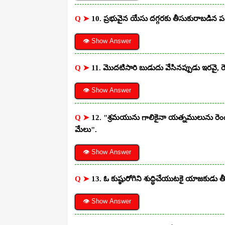
Q ➤
10. ప్రభువైన యేసు దగ్గరకు తీసుకురాబడిన 
👁 Show Answer
Q ➤
11. మొదటిసారి బుడుదు వేసినప్పుడు ఇరవై,
👁 Show Answer
Q ➤
12. "శ్రమయును గాలికైనా యత్నములును రె
మేలు".
👁 Show Answer
Q ➤
13. ఓ కుష్ఠురోగిని శుద్ధిచేయుటకై యాజకు
👁 Show Answer