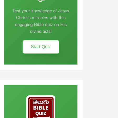
Test your knowledge of Jesus
Christ's miracles with this
engaging Bible quiz on His
divine acts!
Start Quiz