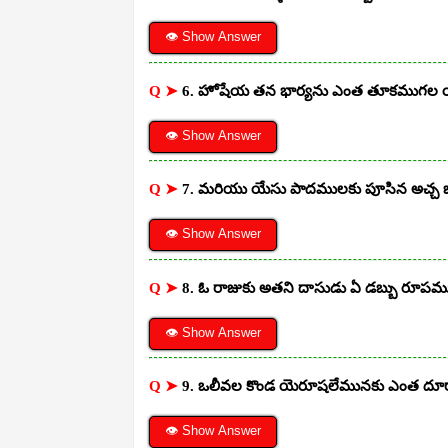
👁 Show Answer
Q ➤
6. హోషేయ తన భార్యను ఎంత తూకముగల య
👁 Show Answer
Q ➤
7. మరియు యేసు పాదములకు పూసిన అచ్చ జ
👁 Show Answer
Q ➤
8. ఓ రాజుకు అతని దాసుడు ఏ డబ్బు రూపము
👁 Show Answer
Q ➤
9. ఒలీవల కొండ యెరూషలేమునకు ఎంత దూ
👁 Show Answer