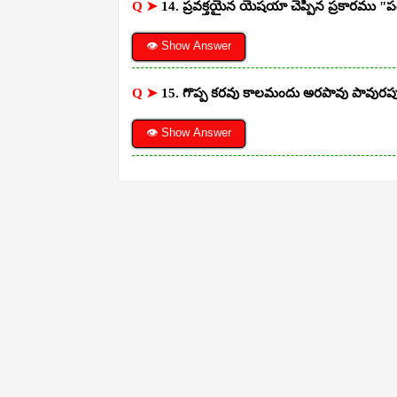
Q ➤
14. ప్రవక్తయైన యెషయా చెప్పిన ప్రకారము "
👁 Show Answer
Q ➤
15. గొప్ప కరవు కాలమందు అరపావు పావురపు 
👁 Show Answer