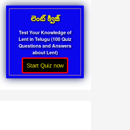
లెంట్ క్విజ్
Test Your Knowledge of
Lent in Telugu (100 Quiz
Questions and Answers
about Lent)
Start Quiz now