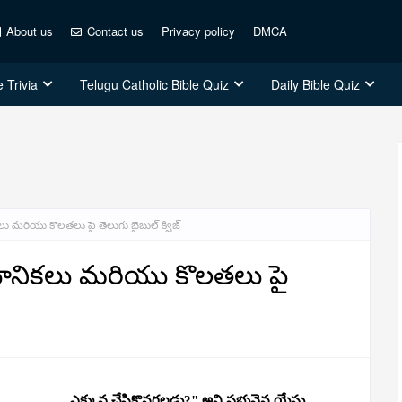
About us
Contact us
Privacy policy
DMCA
 Trivia
Telugu Catholic Bible Quiz
Daily Bible Quiz
 మరియు కొలతలు పై తెలుగు బైబుల్ క్విజ్
ూనికలు మరియు కొలతలు పై
_________ ఎక్కువ చేసికొనగలడు?" అని ప్రభువైన యేసు