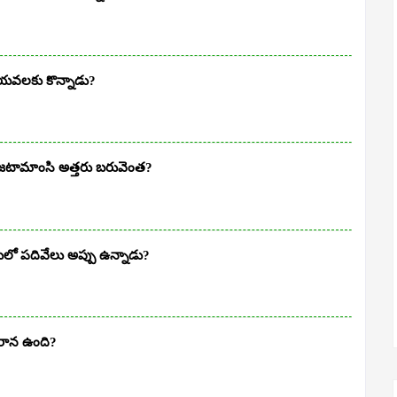
వలకు కొన్నాడు?
టామాంసి అత్తరు బరువెంత?
లో పదివేలు అప్పు ఉన్నాడు?
రాన ఉంది?