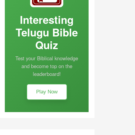
Interesting
Telugu Bible
Quiz
Test your Biblical knowledge
and become top on the
leaderboard!
Play Now