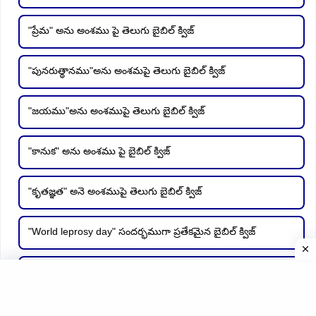
"ప్రేమ" అను అంశము పై తెలుగు బైబిల్ క్విజ్
"పునరుత్థానము"అను అంశమపై తెలుగు బైబిల్ క్విజ్
"జయము"అను అంశముపై తెలుగు బైబిల్ క్విజ్
"కానుక" అను అంశము పై బైబిల్ క్విజ్
"కృతజ్ఞత" అనె అంశముపై తెలుగు బైబిల్ క్విజ్
"World leprosy day" సందర్భముగా ప్రతేకమైన బైబిల్ క్విజ్
"వినుట" అనే అంశము పై బైబిల్ క్విజ్
"ఆశ్రయపురము" అనే అంశము పై తెలుగు బైబిల్ క్విజ్