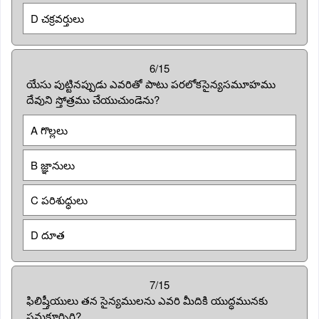
D చక్రవర్తులు
6/15
యేసు పుట్టినప్పుడు ఎవరితో పాటు పరలోకసైన్యసమూహము
దేవుని స్తోత్రము చేయుచుండెను?
A గొల్లలు
B జ్ఞానులు
C పరిశుధ్ధులు
D దూత
7/15
ఫిలిష్తీయులు తన సైన్యములను ఎవరి మీదికి యుద్ధమునకు
సమకూర్చిరి?