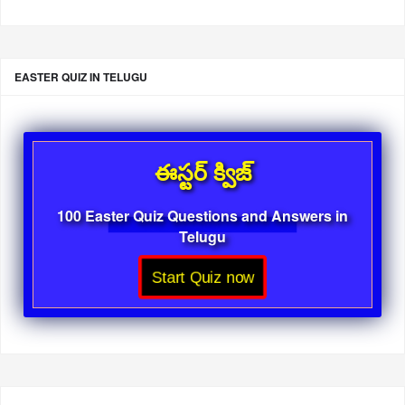
EASTER QUIZ IN TELUGU
ఈస్టర్ క్విజ్
100 Easter Quiz Questions and Answers in
Telugu
Start Quiz now