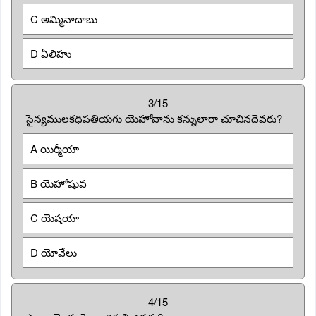
C అమ్మినాదాబు
D ఏలిహు
3/15
సైన్యములకధిపతియగు యెహోవాను కన్నులారా చూచినదెవరు?
A యిర్మీయా
B యెహోషువ
C యెషయా
D యోవేలు
4/15