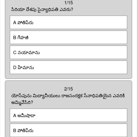
1/15
సిరియా దేశపు సైన్యాధిపతి ఎవరు?
A పోతిపేరు
B గేహజీ
C నయామాను
D హేమాను
2/15
యోసేపును మిద్యానీయులు రాజసంరక్షక సేనాధిపతియైన ఎవరికి
అమ్మివేసిరి?
A అమీషాదా
B పోతిపేరు