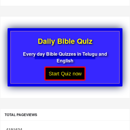
Daily Bible Quiz
Every day Bible Quizzes in Telugu and
English
Start Quiz now
TOTAL PAGEVIEWS
4
1
9
1
6
3
4