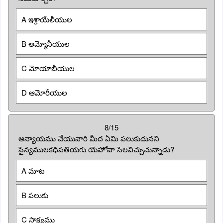
A ఇశ్రాయేలీయుల
B అమ్మోనీయుల
C మోయాబీయుల
D ఆమోరీయుల
8/15
అన్యాయము చేయువారి మీద ఏమి పలుకుదునని
సైన్యములకధిపతియగు యెహోవా సెలవిచ్చుచున్నాడు?
A మాట
B పలుకు
C సాక్ష్యము