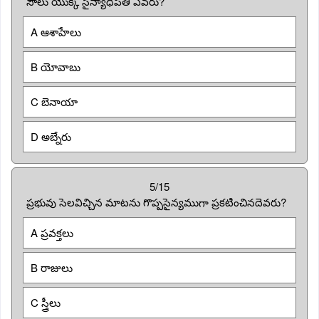
సౌలు యొక్క సైన్యాధిపతి ఎవరు?
A ఆశాహేలు
B యోవాబు
C బెనాయా
D అబ్నేరు
5/15
ప్రభువు సెలవిచ్చిన మాటను గొప్పసైన్యముగా ప్రకటించినదెవరు?
A ప్రవక్తలు
B రాజులు
C స్త్రీలు