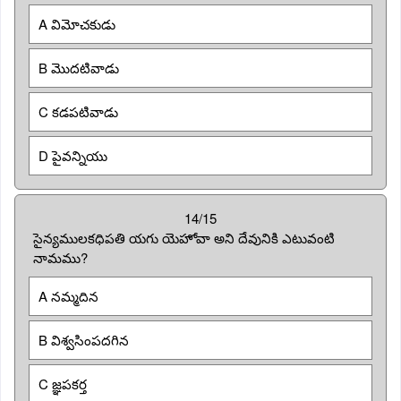
A విమోచకుడు
B మొదటివాడు
C కడపటివాడు
D పైవన్నియు
14/15
సైన్యములకధిపతి యగు యెహోవా అని దేవునికి ఎటువంటి
నామము?
A నమ్మదిన
B విశ్వసింపదగిన
C జ్ఞపకర్త