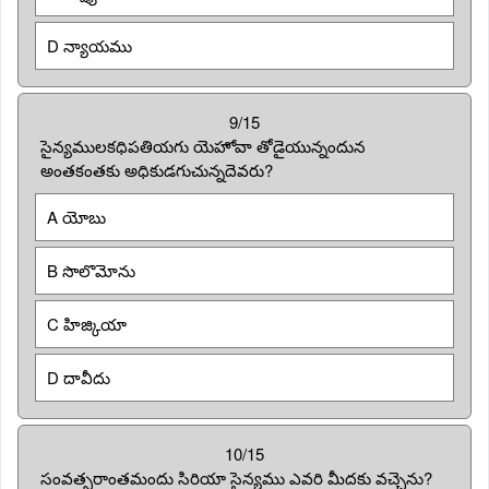
D న్యాయము
9/15
సైన్యములకధిపతియగు యెహోవా తోడైయున్నందున
అంతకంతకు అధికుడగుచున్నదెవరు?
A యోబు
B సొలొమోను
C హిజ్కియా
D దావీదు
10/15
సంవత్సరాంతమందు సిరియా సైన్యము ఎవరి మీదకు వచ్చెను?