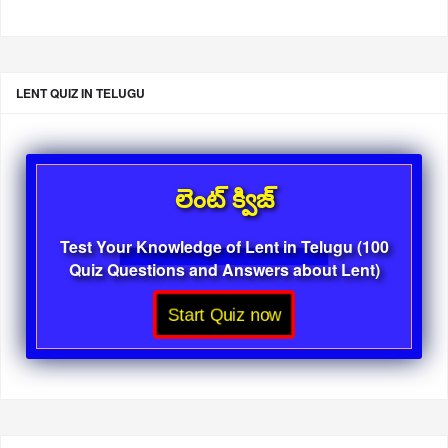
LENT QUIZ IN TELUGU
లెంట్ క్విజ్
Test Your Knowledge of Lent in Telugu (100
Quiz Questions and Answers about Lent)
Start Quiz now