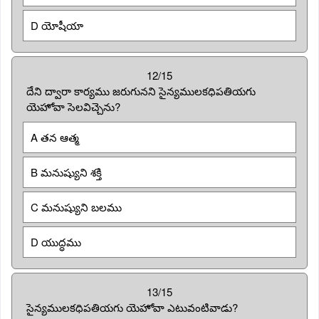
D యోషీయా
12/15
దేని ద్వారా కార్యము జరుగునని సైన్యములకధిపతియగు
యెహోవా సెలవిచ్చెను?
A తన ఆత్మ
B మనుష్యుని శక్తి
C మనుష్యుని బలము
D యుద్ధము
13/15
సైన్యములకధిపతియగు యెహోవా ఎటువంటివాడు?