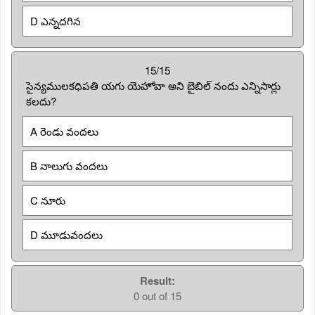
D ఎన్నదగిన
15/15
సైన్యములకధిపతి యగు యెహోవా అని బైబిల్ నందు ఎన్నిసార్లు
కలదు?
A రెండు వందలు
B నాలుగు వందలు
C నూరు
D మూడువందలు
Result:
0 out of 15