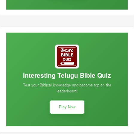
Interesting Telugu Bible Quiz
Test your Biblical knowledge and become top on the
leaderboard!
Play Now