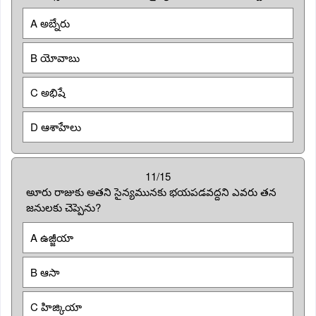
A అబ్నేరు
B యోవాబు
C అభిషే
D ఆశాహేలు
11/15
అూరు రాజుకు అతని సైన్యమునకు భయపడవద్దని ఎవరు తన
జనులకు చెప్పెను?
A ఉజ్జీయా
B ఆసా
C హిజ్కియా