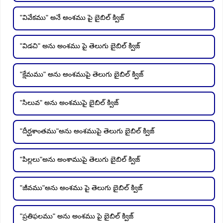
"వివేకము" అనే అంశము పై బైబిల్ క్విజ్
"విడచి" అను అంశము పై తెలుగు బైబిల్ క్విజ్
"క్షేమము" అను అంశముపై తెలుగు బైబిల్ క్విజ్
"సిలువ" అను అంశముపై బైబిల్ క్విజ్
"దీర్ఘశాంతము"అను అంశముపై తెలుగు బైబిల్ క్విజ్
"పిల్లలు"అను అంశాముపై తెలుగు బైబిల్ క్విజ్
"జీవము"అను అంశము పై తెలుగు బైబిల్ క్విజ్
"ప్రతిఫలము" అను అంశము పై బైబిల్ క్విజ్