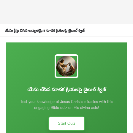
యేసు క్రీస్తు చేసిన అద్భుతమైన సూచక క్రియలపై బైబుల్ క్విజ్
యేసు చేసిన సూచక క్రియలపై బైబుల్ క్విజ్
Test your knowledge of Jesus Christ's miracles with this
engaging Bible quiz on His divine acts!
Start Quiz