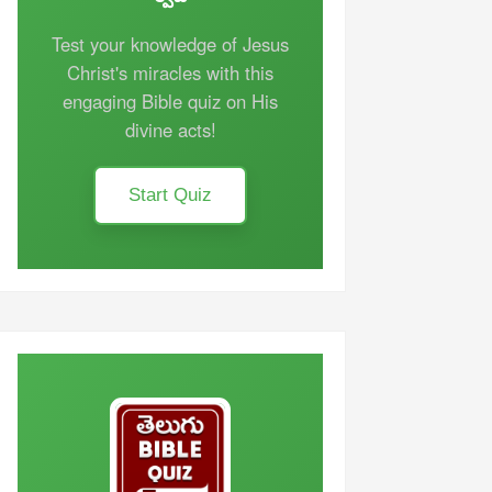
Test your knowledge of Jesus
Christ's miracles with this
engaging Bible quiz on His
divine acts!
Start Quiz