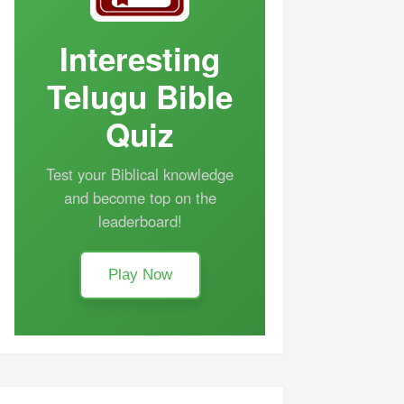
Interesting
Telugu Bible
Quiz
Test your Biblical knowledge
and become top on the
leaderboard!
Play Now