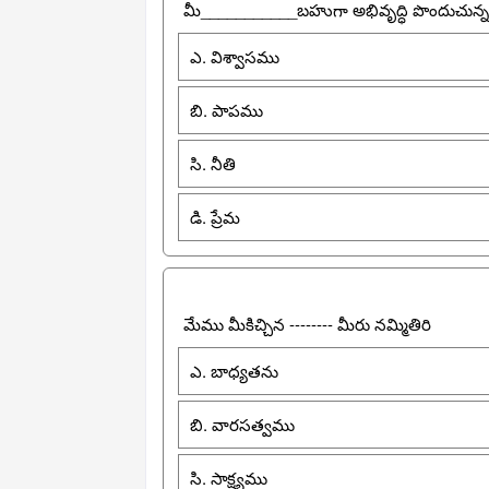
మీ___________బహుగా అభివృద్ధి పొందుచున్న
ఎ. విశ్వాసము
బి. పాపము
సి. నీతి
డి. ప్రేమ
మేము మీకిచ్చిన -------- మీరు నమ్మితిరి
ఎ. బాధ్యతను
బి. వారసత్వము
సి. సాక్ష్యము