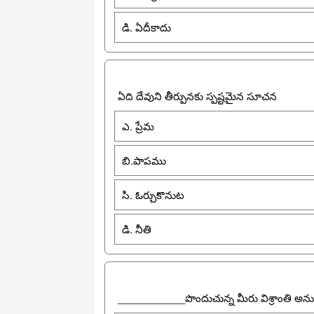
డి. ఏదీకాదు
ఏది దేవుని తీర్పునకు స్పష్టమైన సూచన
ఎ. ప్రేమ
బి.పాపము
సి. ఓర్చుకొనుట
డి. నీతి
____________పొందుచున్న మీరు విశ్రాంతి అను