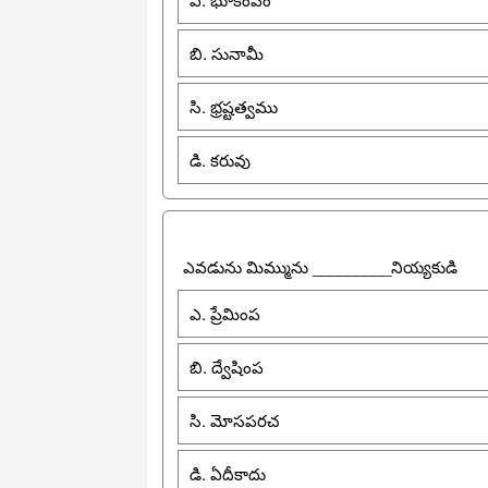
బి. సునామీ
సి. భ్రష్టత్వము
డి. కరువు
ఎవడును మిమ్మును _________నియ్యకుడి
ఎ. ప్రేమింప
బి. ద్వేషింప
సి. మోసపరచ
డి. ఏదీకాదు