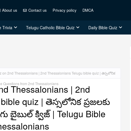
About us
Contact us
Privacy policy
DMCA
 Trivia
Telugu Catholic Bible Quiz
Daily Bible Quiz
z on 2nd Thessalonians | 2nd Thessalonians Telugu bible quiz | తెస్సలోనిక
 Bible Questions from 2nd Thessalonians
2nd Thessalonians | 2nd
ble quiz | తెస్సలోనిక ప్రజలకు
గు బైబుల్ క్విజ్ | Telugu Bible
hessalonians