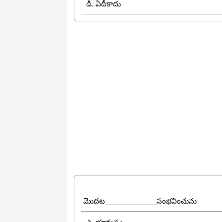
డి. ఏదీకాదు
మొదట_____________సంభవించును
ఎ. భూకంపం