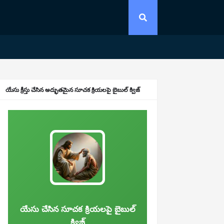
యేసు క్రీస్తు చేసిన అద్భుతమైన సూచక క్రియలపై బైబుల్ క్విజ్
యేసు చేసిన సూచక క్రియలపై బైబుల్
క్విజ్