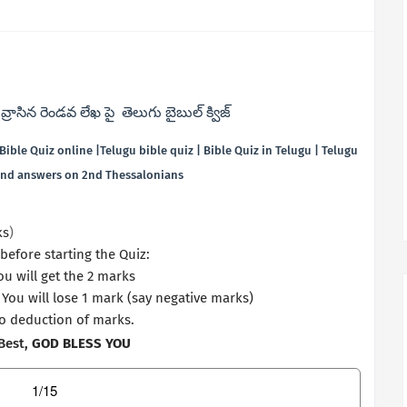
 వ్రాసిన రెండవ లేఖ
పై తెలుగు బైబుల్ క్విజ్
ible Quiz online |Telugu bible quiz | Bible Quiz in Telugu | Telugu
and answers on 2nd Thessalonians
ks
)
before starting the Quiz:
ou will get the 2 marks
 You will lose 1 mark (say
negative marks
)
No deduction of marks.
 Best,
GOD BLESS YOU
1/15