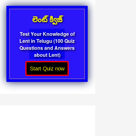
లెంట్ క్విజ్
Test Your Knowledge of
Lent in Telugu (100 Quiz
Questions and Answers
about Lent)
Start Quiz now