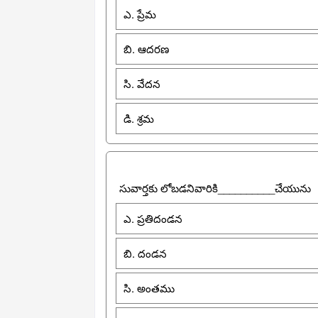
ఎ. ప్రేమ
బి. ఆదరణ
సి. వేదన
డి. శ్రమ
సువార్తకు లోబడనివారికి__________చేయును
ఎ. ప్రతిదండన
బి. దండన
సి. అంతము