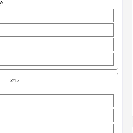
ది
2/15