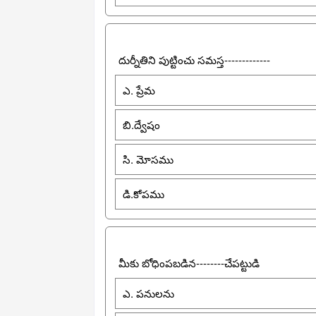
దుర్నీతిని పుట్టించు సమస్త-------------
ఎ. ప్రేమ
బి.ద్వేషం
సి. మోసము
డి.కోపము
మీకు బోధింపబడిన--------చేపట్టుడి
ఎ. పనులను