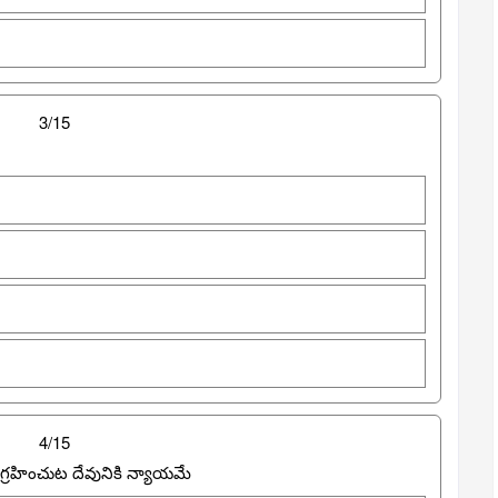
3/15
4/15
గ్రహించుట దేవునికి న్యాయమే