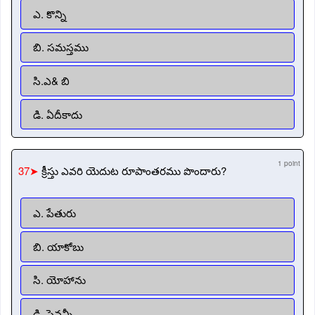
ఎ. కొన్ని
బి. సమస్తము
సి.ఎ& బి
డి. ఏదీకాదు
1 point
37➤
క్రీస్తు ఎవరి యెదుట రూపాంతరము పొందారు?
ఎ. పేతురు
బి. యాకోబు
సి. యోహాను
డి. పైవన్నీ