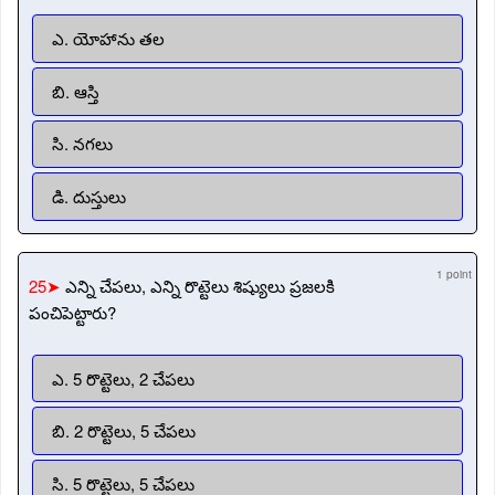
ఎ. యోహాను తల
బి. ఆస్తి
సి. నగలు
డి. దుస్తులు
1 point
25➤
ఎన్ని చేపలు, ఎన్ని రొట్టెలు శిష్యులు ప్రజలకి
పంచిపెట్టారు?
ఎ. 5 రొట్టెలు, 2 చేపలు
బి. 2 రొట్టెలు, 5 చేపలు
సి. 5 రొట్టెలు, 5 చేపలు