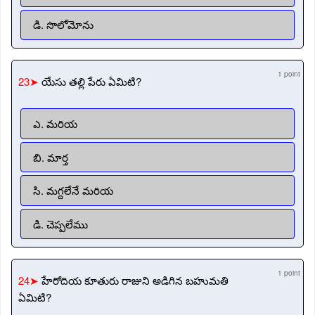
డి. సొలోమోను
1 point
23➤
యేసు తల్లి పేరు ఏమిటి?
ఎ. మరియ
బి. మార్త
సి. మగ్దలేనే మరియ
డి. చెప్పలేము
1 point
24➤
హేరోదియ కూతురు రాజుని అడిగిన బహుమతి
ఏమిటి?