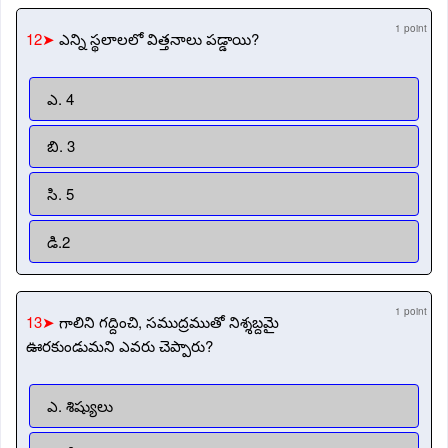
1 point
12➤
ఎన్ని స్థలాలలో విత్తనాలు పడ్డాయి?
ఎ. 4
బి. 3
సి. 5
డి.2
1 point
13➤
గాలిని గద్దించి, సముద్రముతో నిశ్శబ్దమై
ఊరకుండుమని ఎవరు చెప్పారు?
ఎ. శిష్యులు