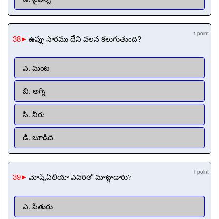
1 point
38➤
ఉప్పు సారము దేని వలన కలుగుతుంది?
ఎ. మంట
బి. అగ్ని
సి. నీరు
డి. బూడిదె
1 point
39➤
మోషే,ఏలీయా ఎవరితో మాట్లాడారు?
ఎ. పేతురు