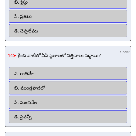
బి. క్రీస్తు
సి. ప్రజలు
డి. చెప్పలేము
1 point
14➤
క్రింది వాటిలో ఏఏ స్థలాలలో విత్తనాలు పడ్డాయి?
ఎ. రాతినేల
బి. ముండ్లపొదలో
సి. మంచినేల
డి. పైవన్నీ