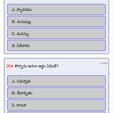
ఎ. హృదయం
బి. మనుష్యు
సి. మనస్సు
డి. ఏదీకాదు
1 point
28➤
కొర్బాను అనగా అర్ధం ఏమిటి?
ఎ. సమర్పణ
బి. దేవార్పితం
సి. కానుక