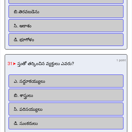
బి.తెరవబడెను
సి. ఆకాశం
డి. భూగోళం
1 point
31➤
స్తుతో తర్కించిన వ్యక్తులు ఎవరు?
ఎ. సద్దూకయ్యులు
బి. శాస్త్రులు
సి. పరిసయ్యులు
డి. సుంకరులు