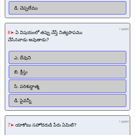
డి. చెప్పలేము
1 point
6➤
ఏ విషయంలో తప్పు చేస్తే నిత్యపాపము
చేసినవాడు అవుతాడు?
ఎ. దేవుని
బి. క్రీస్తు
సి. పరిశుద్దాత్మ
డి. పైవన్నీ
1 point
7➤
యాకోబు సహోదరుడి పేరు ఏమిటి?