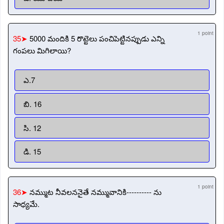
1 point
35➤
5000 మందికి 5 రొట్టెలు పంచిపెట్టినప్పుడు ఎన్ని
గంపలు మిగిలాయి?
ఎ.7
బి. 16
సి. 12
డి. 15
1 point
36➤
నమ్ముట నీవలననైతే నమ్మువానికి---------- ను
సాధ్యమే.