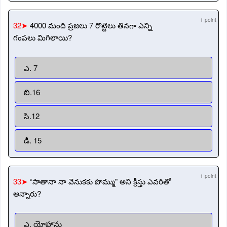
1 point
32➤
4000 మంది ప్రజలు 7 రొట్టెలు తినగా ఎన్ని
గంపలు మిగిలాయి?
ఎ. 7
బి.16
సి.12
డి. 15
1 point
33➤
“సాతానా నా వెనుకకు పొమ్ము" అని క్రీస్తు ఎవరితో
అన్నారు?
ఎ. యోహాను