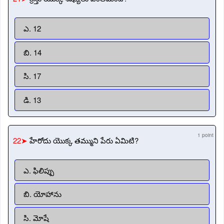
ఎ. 12
బి. 14
సి. 17
డి. 13
1 point
22➤
హేరోదు యొక్క తమ్ముని పేరు ఏమిటి?
ఎ. ఫిలిప్పు
బి. యోహాను
సి. మోషే