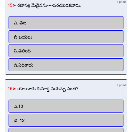
1 point
15➤
రహస్య మేదైనను----పరచబడకపోదు.
ఎ. తేట
బి.బయలు
సి.తెలియ
డి.ఏదీకాదు
1 point
16➤
యాయీరు కుమార్తె వయస్సు ఎంత?
ఎ.10
బి. 12