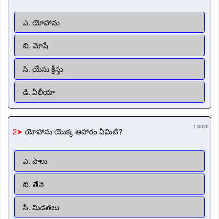
ఎ. యోహాను
బి. మోషే
సి. యేసు క్రీస్తు
డి. ఏలీయా
1 point
2➤
యోహాను యొక్క ఆహారం ఏమిటి?
ఎ. పాలు
బి. తేనె
సి. మిడతలు