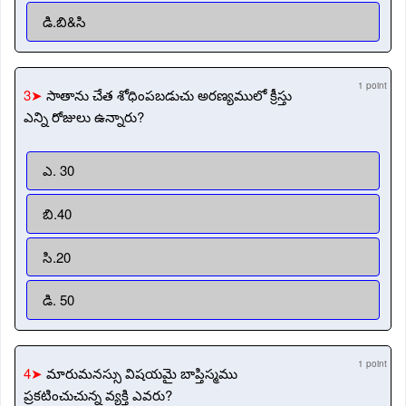
డి.బి&సి
1 point
3➤
సాతాను చేత శోధింపబడుచు అరణ్యములో క్రీస్తు
ఎన్ని రోజులు ఉన్నారు?
ఎ. 30
బి.40
సి.20
డి. 50
1 point
4➤
మారుమనస్సు విషయమై బాప్తిస్మము
ప్రకటించుచున్న వ్యక్తి ఎవరు?