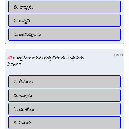
బి. భార్యను
సి. అన్నని
డి. బంధువులను
1 point
43➤
బర్తమయియను గ్రుడ్డి భిక్షకుడి తండ్రి పేరు
ఏమిటి?
ఎ. తీమయి
బి. ఇస్సాకు
సి. యాకోబు
డి. పేతురు