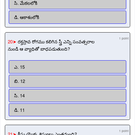
సి. మేకలలోకి
డి. ఆకాశంలోకి
1 point
20➤
రక్తస్రావ రోగము కలిగిన స్త్రీ ఎన్ని సంవత్సరాల
నుండి ఆ వ్యాధితో బాధపడుతుంది?
ఎ. 15
బి. 12
సి. 14
డి. 11
1 point
21➤
క్రీస్తు యొక్క శిష్యులు ఎంతమంది?