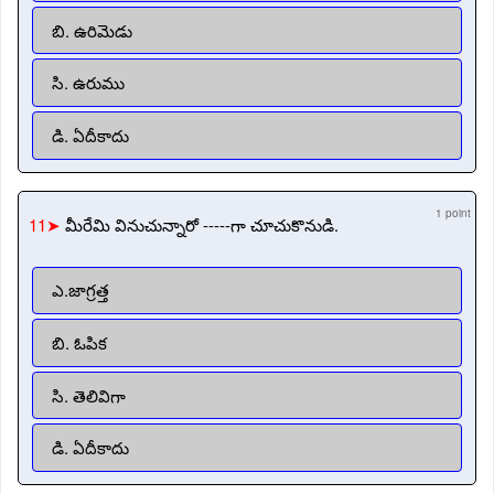
బి. ఉరిమెడు
సి. ఉరుము
డి. ఏదీకాదు
1 point
11➤
మీరేమి వినుచున్నారో -----గా చూచుకొనుడి.
ఎ.జాగ్రత్త
బి. ఓపిక
సి. తెలివిగా
డి. ఏదీకాదు