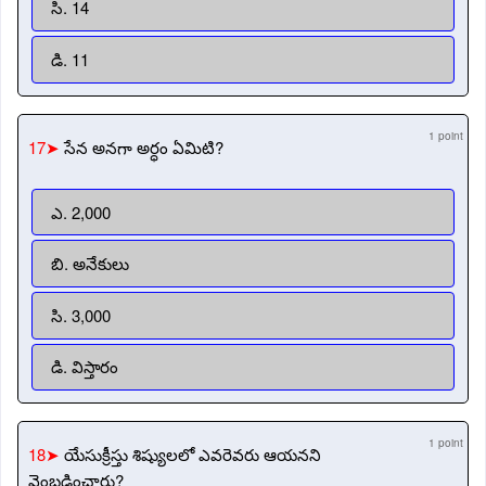
సి. 14
డి. 11
1 point
17➤
సేన అనగా అర్ధం ఏమిటి?
ఎ. 2,000
బి. అనేకులు
సి. 3,000
డి. విస్తారం
1 point
18➤
యేసుక్రీస్తు శిష్యులలో ఎవరెవరు ఆయనని
వెంబడించారు?