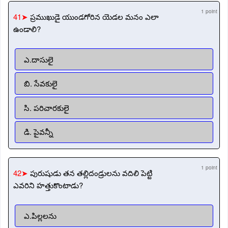
1 point
41➤
ప్రముఖుడై యుండగోరిన యెడల మనం ఎలా
ఉండాలి?
ఎ.దాసులై
బి. సేవకులై
సి. పరిచారకులై
డి. పైవన్నీ
1 point
42➤
పురుషుడు తన తల్లిదండ్రులను వదిలి పెట్టి
ఎవరిని హత్తుకొంటాడు?
ఎ.పిల్లలను