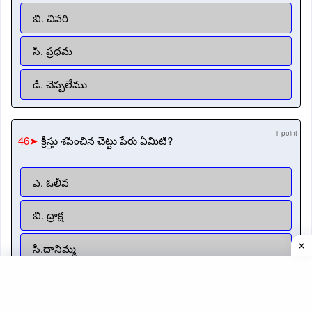
బి. చివరి
సి. ప్రథమ
డి. చెప్పలేము
1 point
46➤
క్రీస్తు శపించిన చెట్టు పేరు ఏమిటి?
ఎ. ఓలీవ
బి. ద్రాక్ష
సి.దానిమ్మ
డి. అంజూరపు