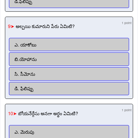
డి.ఫిలిప్పు
1 point
9➤
అల్పయి కుమారుని పేరు ఏమిటి?
ఎ. యాకోబు
బి.యోహాను
సి. సీమోను
డి. ఫిలిప్పు
1 point
10➤
బోయనేర్గేసు అనగా అర్ధం ఏమిటి?
ఎ. మెరుపు