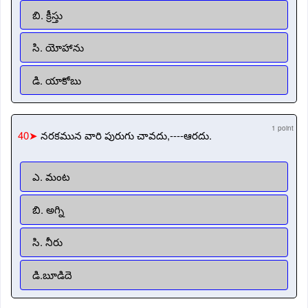
బి. క్రీస్తు
సి. యోహాను
డి. యాకోబు
1 point
40➤
నరకమున వారి పురుగు చావదు,----ఆరదు.
ఎ. మంట
బి. అగ్ని
సి. నీరు
డి.బూడిదె