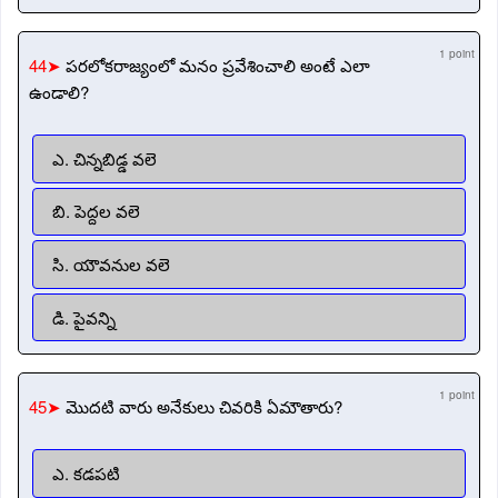
1 point
44➤
పరలోకరాజ్యంలో మనం ప్రవేశించాలి అంటే ఎలా
ఉండాలి?
ఎ. చిన్నబిడ్డ వలె
బి. పెద్దల వలె
సి. యౌవనుల వలె
డి. పైవన్ని
1 point
45➤
మొదటి వారు అనేకులు చివరికి ఏమౌతారు?
ఎ. కడపటి