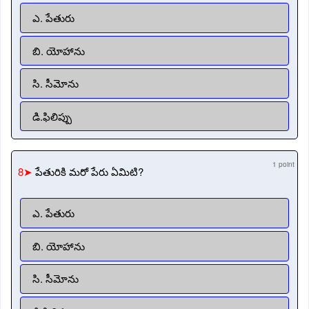
ఎ. పేతురు
బి. యోహాను
సి. సీమోను
డి.ఫిలిప్పు
1 point
8➤
పేతురికి మరో పేరు ఏమిటి?
ఎ. పేతురు
బి. యోహాను
సి. సీమోను