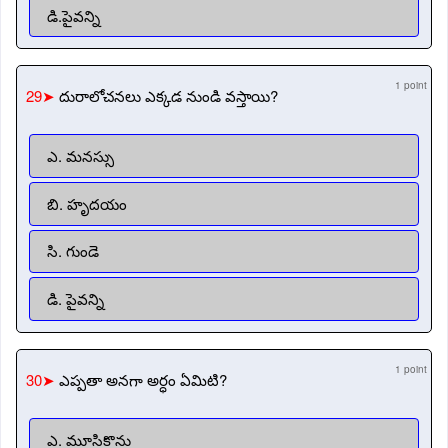
డి.పైవన్ని
1 point
29➤
దురాలోచనలు ఎక్కడ నుండి వస్తాయి?
ఎ. మనస్సు
బి. హృదయం
సి. గుండె
డి. పైవన్ని
1 point
30➤
ఎప్పతా అనగా అర్ధం ఏమిటి?
ఎ. మూసికొను