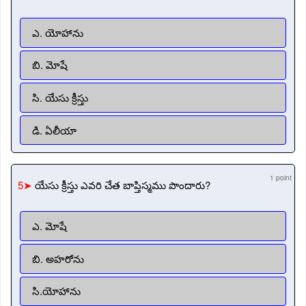
ఎ. యోహాను
బి. మోషే
సి. యేసు క్రీస్తు
డి. ఏలీయా
1 point
5➤
యేసు క్రీస్తు ఎవరి చేత బాప్తిస్మము పొందారు?
ఎ. మోషే
బి. అహరోను
సి.యోహాను