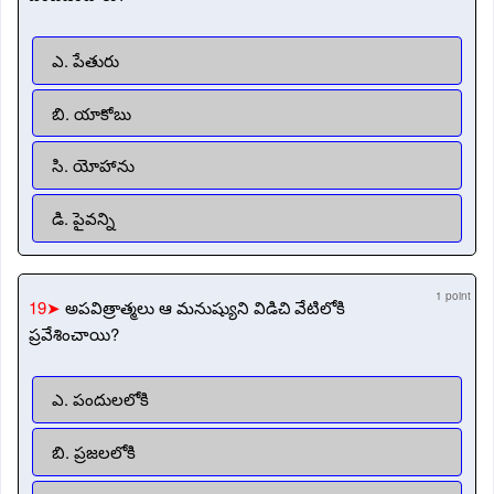
ఎ. పేతురు
బి. యాకోబు
సి. యోహాను
డి. పైవన్ని
1 point
19➤
అపవిత్రాత్మలు ఆ మనుష్యుని విడిచి వేటిలోకి
ప్రవేశించాయి?
ఎ. పందులలోకి
బి. ప్రజలలోకి