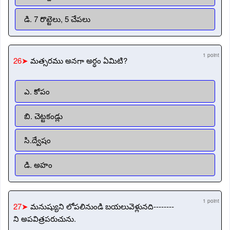
డి. 7 రొట్టెలు, 5 చేపలు
1 point
26➤
మత్సరము అనగా అర్ధం ఏమిటి?
ఎ. కోపం
బి. చెట్టకండ్లు
సి.ద్వేషం
డి. అహం
1 point
27➤
మనుష్యుని లోపలినుండి బయలువెళ్లునది--------
ని అపవిత్రపరుచును.