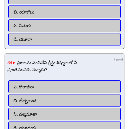
బి. యాకోబు
సి. పేతురు
డి. యూదా
1 point
34➤
ప్రజలను పంపివేసి క్రీస్తు శిష్యులతో ఏ
ప్రాంతమునకు వెళ్ళారు?
ఎ. కొరాజీనా
బి. బేత్సయిద
సి. దల్మనూతా
డి. యూదయ