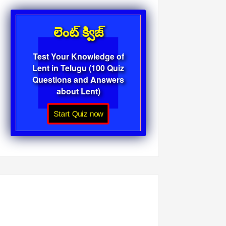
లెంట్ క్విజ్
Test Your Knowledge of
Lent in Telugu (100 Quiz
Questions and Answers
about Lent)
Start Quiz now