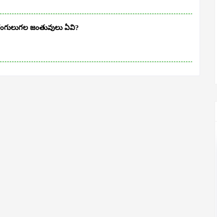
న రంగులుగల జంతువులు ఏవి?