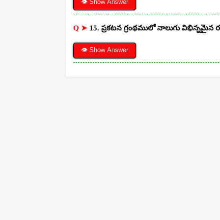
👁 Show Answer
Q ➤
15. ప్రకటన గ్రంథములో నాలుగు విభిన్నమై
👁 Show Answer