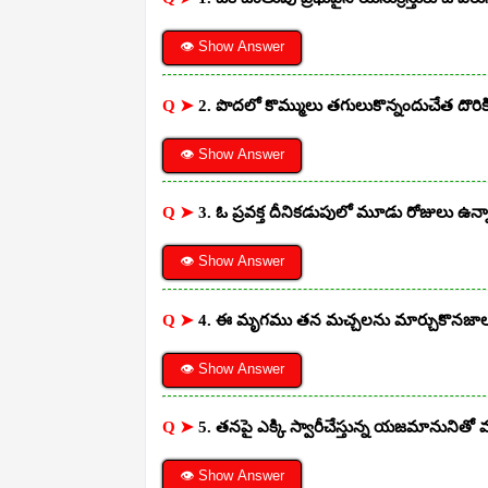
👁 Show Answer
Q ➤
2. పొదలో కొమ్ములు తగులుకొన్నందుచేత దొరి
👁 Show Answer
Q ➤
3. ఓ ప్రవక్త దీనికడుపులో మూడు రోజులు ఉన్
👁 Show Answer
Q ➤
4. ఈ మృగము తన మచ్చలను మార్చుకొనజా
👁 Show Answer
Q ➤
5. తనపై ఎక్కి స్వారీచేస్తున్న యజమానునితో
👁 Show Answer