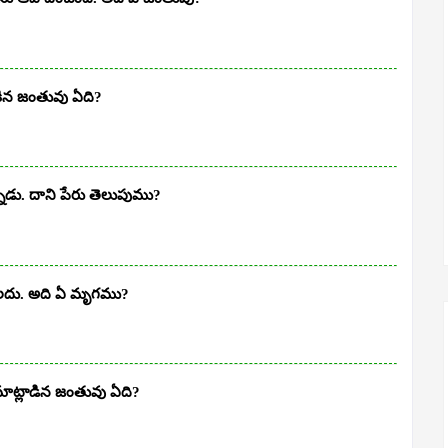
కిన జంతువు ఏది?
నాడు. దాని పేరు తెలుపుము?
లదు. అది ఏ మృగము?
 మాట్లాడిన జంతువు ఏది?