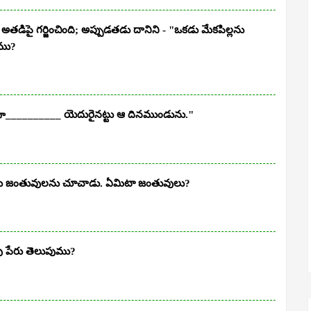
ిపై గర్జించింది; అప్పుడతడు దానిని - "ఒకడు మేకపిల్లను
ుము?
నగా__________ యెదురైనట్టు ఆ దినముండును."
ాలుగు జంతువులను చూచాడు. ఏమిటా జంతువులు?
ు పేరు తెలుపుము?