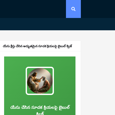
యేసు క్రీస్తు చేసిన అద్భుతమైన సూచక క్రియలపై బైబుల్ క్విజ్
యేసు చేసిన సూచక క్రియలపై బైబుల్
క్విజ్