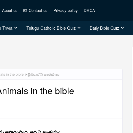
About us
Contact us
Privacy policy
DMCA
 Trivia
Telugu Catholic Bible Quiz
Daily Bible Quiz
als in the bible ➤బైబిలులోని జంతువులు
nimals in the bible
ేరును ఆపాదించింది. అది ఏ జంతువు?