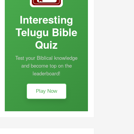
Interesting
Telugu Bible
Quiz
Test your Biblical knowledge
and become top on the
leaderboard!
Play Now