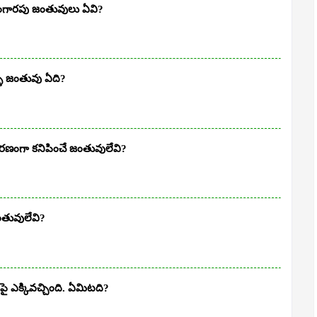
గారపు జంతువులు ఏవి?
ే జంతువు ఏది?
ారణంగా కనిపించే జంతువులేవి?
ంతువులేవి?
పై ఎక్కివచ్చింది. ఏమిటది?