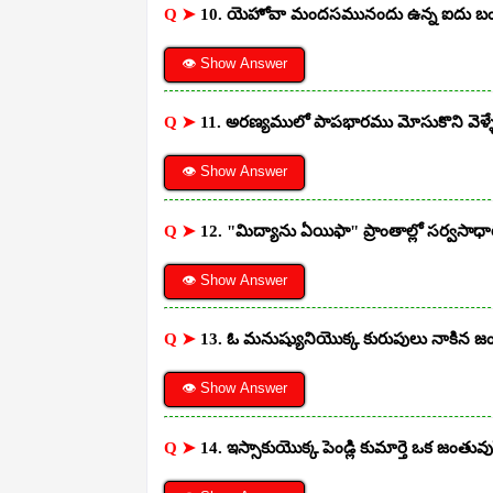
Q ➤
10. యెహోవా మందసమునందు ఉన్న ఐదు బం
👁 Show Answer
Q ➤
11. అరణ్యములో పాపభారము మోసుకొని వెళ్ళ
👁 Show Answer
Q ➤
12. "మిద్యాను ఏయిఫా" ప్రాంతాల్లో సర్వసాధ
👁 Show Answer
Q ➤
13. ఓ మనుష్యునియొక్క కురుపులు నాకిన జ
👁 Show Answer
Q ➤
14. ఇస్సాకుయొక్క పెండ్లి కుమార్తె ఒక జంతువు