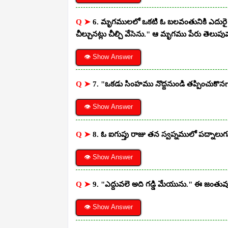
Q ➤
6. మృగములలో ఒకటి ఓ బలవంతునికి ఎదురై అతడ
చీల్చునట్లు చీల్చి వేసెను." ఆ మృగము పేరు తెలుప
👁 Show Answer
Q ➤
7. "ఒకడు సింహము నొద్దనుండి తప్పించుకొ
👁 Show Answer
Q ➤
8. ఓ ఐగుప్తు రాజు తన స్వప్నములో పద్న
👁 Show Answer
Q ➤
9. "ఎద్దువలె అది గడ్డి మేయును." ఈ జంతువ
👁 Show Answer