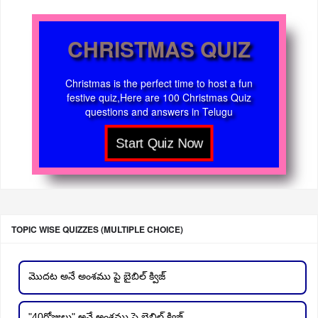
CHRISTMAS QUIZ
Christmas is the perfect time to host a fun
festive quiz,Here are 100 Christmas Quiz
questions and answers in Telugu
TOPIC WISE QUIZZES (MULTIPLE CHOICE)
మొదట అనే అంశము పై బైబిల్ క్విజ్
"40రోజులు" అనే అంశము పై బైబిల్ క్విజ్