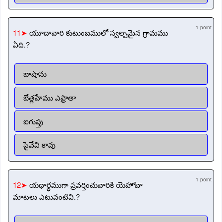
1 point
11➤
యూదావారి కుటుంబములో స్వల్పమైన గ్రామము
ఏది.?
బాషాను
బేత్లహేము ఎఫ్రాతా
ఐగుప్తు
పైవేవి కావు
1 point
12➤
యధార్ధముగా ప్రవర్తించువారికి యెహోవా
మాటలు ఎటువంటివి.?