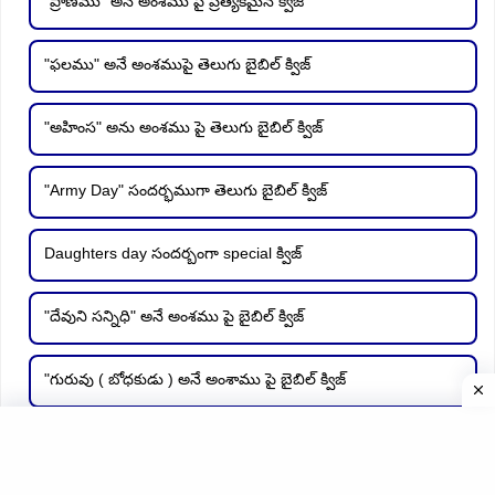
"ప్రాణము" అనే అంశము పై ప్రత్యేకమైన క్విజ్
"ఫలము" అనే అంశముపై తెలుగు బైబిల్ క్విజ్
"అహింస" అను అంశము పై తెలుగు బైబిల్ క్విజ్
"Army Day" సందర్భముగా తెలుగు బైబిల్ క్విజ్
Daughters day సందర్బంగా special క్విజ్
"దేవుని సన్నిధి" అనే అంశము పై బైబిల్ క్విజ్
"గురువు ( బోధకుడు ) అనే అంశాము పై బైబిల్ క్విజ్
జాగ్రత అనే అంశాము పై తెలుగు బైబిల్ క్విజ్