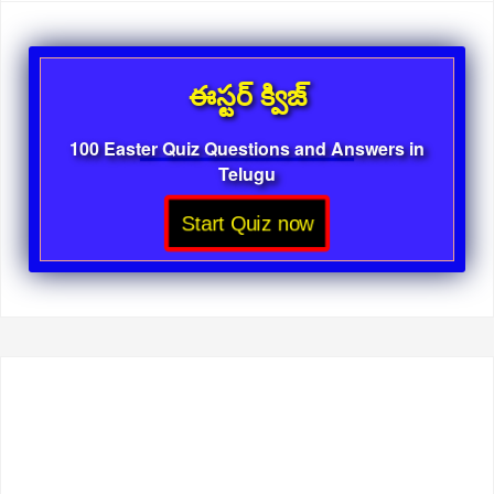
ఈస్టర్ క్విజ్
100 Easter Quiz Questions and Answers in
Telugu
Start Quiz now