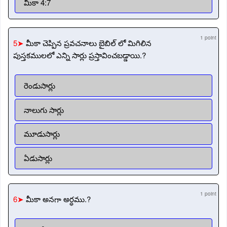
మీకా 4:7
1 point
5➤
మీకా చెప్పిన ప్రవచనాలు బైబిల్ లో మిగిలిన
పుస్తకములలో ఎన్ని సార్లు ప్రస్తావించబడ్డాయి.?
రెండుసార్లు
నాలుగు సార్లు
మూడుసార్లు
ఏడుసార్లు
1 point
6➤
మీకా అనగా అర్ధము.?