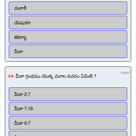
మలాకీ
యెషయా
జెకర్యా
మీకా
1 point
4➤
మీకా గ్రంథము యొక్క మూల వచనం ఏమిటి.?
మీకా 2:7
మీకా 7:18
మీకా 6:7