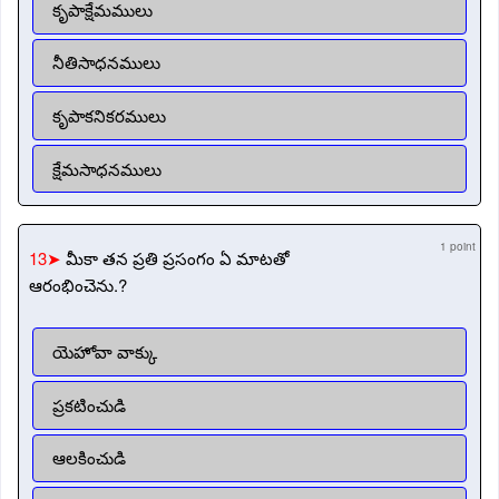
కృపాక్షేమములు
నీతిసాధనములు
కృపాకనికరములు
క్షేమసాధనములు
1 point
13➤
మీకా తన ప్రతి ప్రసంగం ఏ మాటతో
ఆరంభించెను.?
యెహోవా వాక్కు
ప్రకటించుడి
ఆలకించుడి