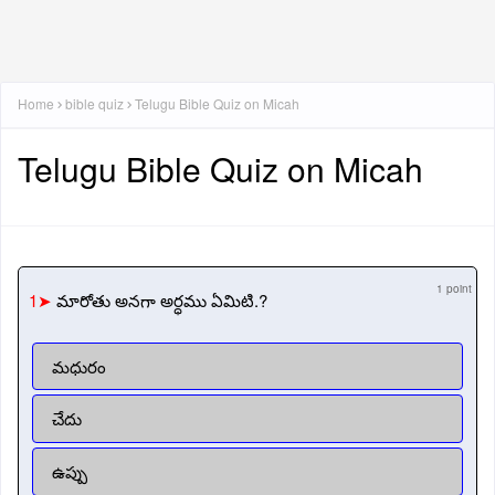
Home
bible quiz
Telugu Bible Quiz on Micah
Telugu Bible Quiz on Micah
1 point
1➤
మారోతు అనగా అర్ధము ఏమిటి.?
మధురం
చేదు
ఉప్పు