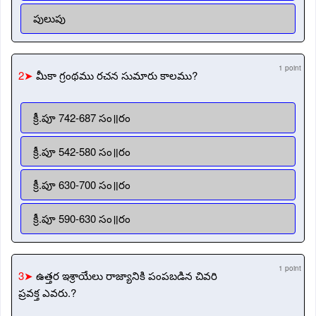
పులుపు
1 point
2➤
మీకా గ్రంథము రచన సుమారు కాలము?
క్రీ.పూ 742-687 సం॥రం
క్రీ.పూ 542-580 సం॥రం
క్రీ.పూ 630-700 సం॥రం
క్రీ.పూ 590-630 సం॥రం
1 point
3➤
ఉత్తర ఇశ్రాయేలు రాజ్యానికి పంపబడిన చివరి
ప్రవక్త ఎవరు.?