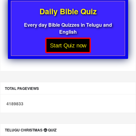
Daily Bible Quiz
Every day Bible Quizzes in Telugu and
English
Start Quiz now
TOTAL PAGEVIEWS
4
1
8
9
8
3
3
TELUGU CHRISTMAS 🤶 QUIZ