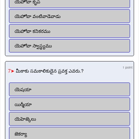
యెహోవా కృప
యెహోవా వంటివాడెవాడు
యెహోవా కనికరము
యెహోవా స్వాస్థ్యము
1 point
7➤
మీకాకు సమకాలికుడైన ప్రవక్త ఎవరు.?
యెషయా
యిర్మీయా
యెహెజ్కెలు
జెకర్యా