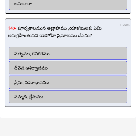
జనులారా
1 point
14➤
పూర్వకాలమున అబ్రాహాము ,యాకోబులకు ఏమి
అనుగ్రహింతునని యెహోవా ప్రమాణము చేసెను?
సత్యము, కనికరము
దీవెన,ఆశీర్వాదము
ప్రేమ, సమాధానము
నెమ్మది, క్షేమము