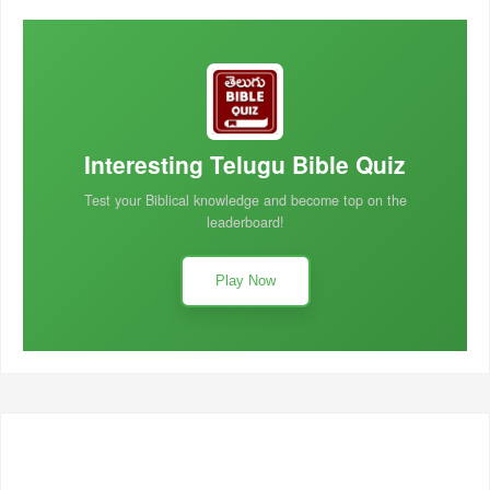
Interesting Telugu Bible Quiz
Test your Biblical knowledge and become top on the
leaderboard!
Play Now