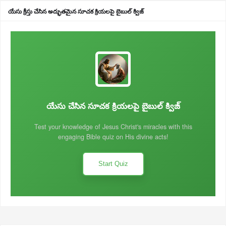
యేసు క్రీస్తు చేసిన అద్భుతమైన సూచక క్రియలపై బైబుల్ క్విజ్
యేసు చేసిన సూచక క్రియలపై బైబుల్ క్విజ్
Test your knowledge of Jesus Christ's miracles with this
engaging Bible quiz on His divine acts!
Start Quiz