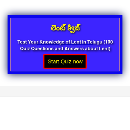
లెంట్ క్విజ్
Test Your Knowledge of Lent in Telugu (100
Quiz Questions and Answers about Lent)
Start Quiz now