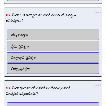
1 point
8➤
మీకా 1-3 అధ్యాయములలో ఎటువంటి ప్రవక్తగా
కనిపిస్తాడు.?
దోష ప్రవక్తగా
ప్రేమ ప్రవక్తగా
పశ్చాత్తాప ప్రవక్తగా
తీర్పు ప్రవక్తగా
1 point
9➤
మీకా గ్రంథములో ఎవరికి సందేశము,ఎవరికి
హెచ్చరిక ఇవ్వబడింది.?