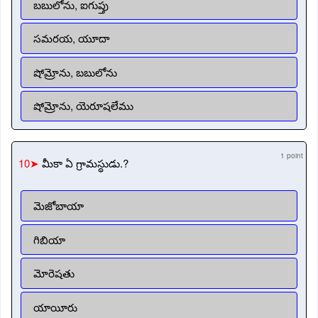
బబులోను, ఐగుప్తు
సమరయ, యూదా
షోమ్రోను, బబులోను
షోమ్రోను, యెరూషలేము
1 point
10➤
మీకా ఏ గ్రామస్థుడు.?
మెజోబాయా
గిబియా
మోరెషతు
యాయీరు