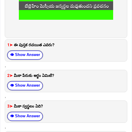
1➤
ఈ పుస్తక రచయిత ఎవరు?
👁 Show Answer
,
2➤
మీకా పేరుకు అర్థం ఏమిటి?
👁 Show Answer
,
3➤
మీకా స్వస్థలం ఏది?
👁 Show Answer
,