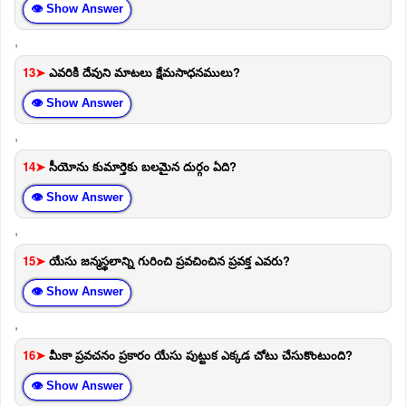
👁 Show Answer
,
13➤
ఎవరికి దేవుని మాటలు క్షేమసాధనములు?
👁 Show Answer
,
14➤
సీయోను కుమార్తెకు బలమైన దుర్గం ఏది?
👁 Show Answer
,
15➤
యేసు జన్మస్థలాన్ని గురించి ప్రవచించిన ప్రవక్త ఎవరు?
👁 Show Answer
,
16➤
మీకా ప్రవచనం ప్రకారం యేసు పుట్టుక ఎక్కడ చోటు చేసుకొంటుంది?
👁 Show Answer