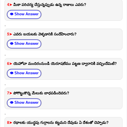
4➤
మీకా పరిచర్య చేస్తున్నప్పుడు ఉన్న రాజులు ఎవరు?
👁 Show Answer
,
5➤
ఎవరు బయటకు వెళ్ళడానికి సందేహించారు?
👁 Show Answer
,
6➤
యెహోవా మందిరంనుండి యెరూషలేము పట్టణ ద్వారానికి వచ్చిందేమిటి?
👁 Show Answer
,
7➤
పోగొట్టుకొన్న మేలుకు బాధపడిందెవరు?
👁 Show Answer
,
8➤
రథాలకు యుద్ధపు గుర్రాలను కట్టమని దేవుడు ఏ దేశంతో చెప్పాడు?