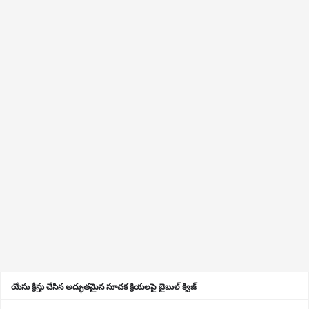
యేసు క్రీస్తు చేసిన అద్భుతమైన సూచక క్రియలపై బైబుల్ క్విజ్