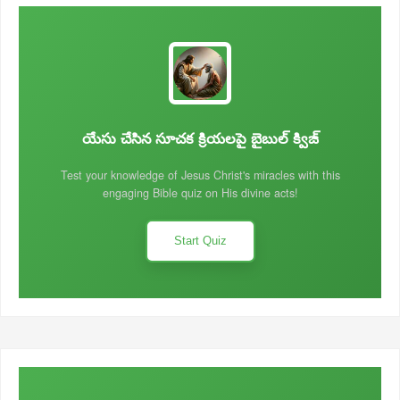
యేసు చేసిన సూచక క్రియలపై బైబుల్ క్విజ్
Test your knowledge of Jesus Christ's miracles with this
engaging Bible quiz on His divine acts!
Start Quiz