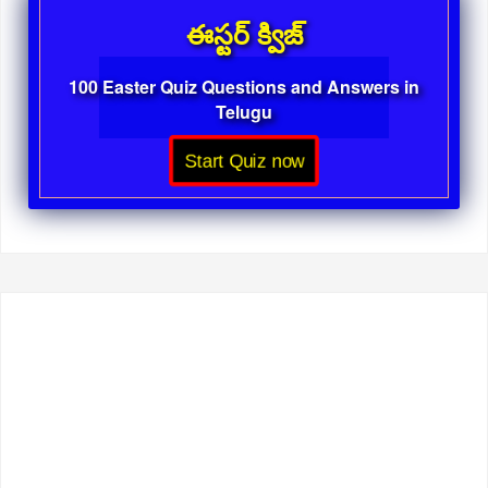
ఈస్టర్ క్విజ్
100 Easter Quiz Questions and Answers in
Telugu
Start Quiz now