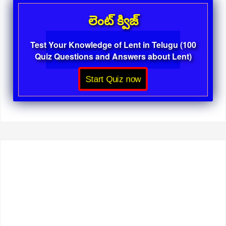
లెంట్ క్విజ్
Test Your Knowledge of Lent in Telugu (100
Quiz Questions and Answers about Lent)
Start Quiz now