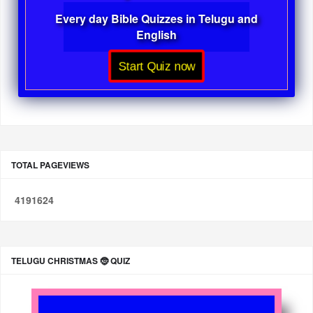
Every day Bible Quizzes in Telugu and
English
Start Quiz now
TOTAL PAGEVIEWS
4
1
9
1
6
2
4
TELUGU CHRISTMAS 🤶 QUIZ