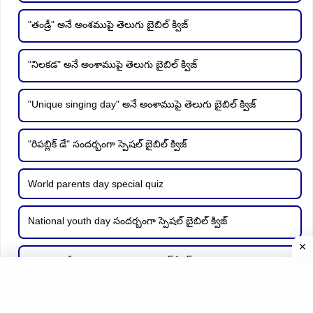
"తండ్రీ" అనే అంశముపై తెలుగు బైబిల్ క్విజ్
"నిలకడ" అనే అంశాముపై తెలుగు బైబిల్ క్విజ్
"Unique singing day" అనే అంశాముపై తెలుగు బైబిల్ క్విజ్
"రిపబ్లిక్ డే" సందర్బంగా స్పెషల్ బైబిల్ క్విజ్
World parents day special quiz
National youth day సందర్బంగా స్పెషల్ బైబిల్ క్విజ్
"దయ" అనే అంశాముపై తెలుగు బైబిల్ క్విజ్
"జ్ఞానము" అనే అంశముపై తెలుగు బైబిల్ క్విజ్