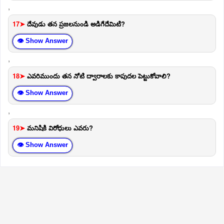
,
17➤
దేవుడు తన ప్రజలనుండి అడిగేదేమిటి?
👁 Show Answer
,
18➤
ఎవరిముందు తన నోటి ద్వారాలకు కాపుదల పెట్టుకోవాలి?
👁 Show Answer
,
19➤
మనిషికి విరోధులు ఎవరు?
👁 Show Answer