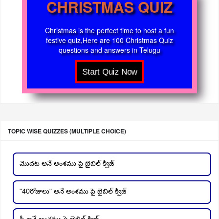
CHRISTMAS QUIZ
Christmas is the perfect time to host a fun
festive quiz,Here are 100 Christmas Quiz
questions and answers in Telugu
TOPIC WISE QUIZZES (MULTIPLE CHOICE)
మొదట అనే అంశము పై బైబిల్ క్విజ్
"40రోజులు" అనే అంశము పై బైబిల్ క్విజ్
స్త్రీ అనే అంశము పై బైబిల్ క్విజ్