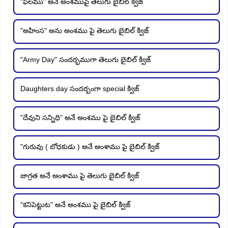
"ఫలము" అనే అంశముపై తెలుగు బైబిల్ క్విజ్
"అహింస" అను అంశము పై తెలుగు బైబిల్ క్విజ్
"Army Day" సందర్భముగా తెలుగు బైబిల్ క్విజ్
Daughters day సందర్బంగా special క్విజ్
"దేవుని సన్నిధి" అనే అంశము పై బైబిల్ క్విజ్
"గురువు ( బోధకుడు ) అనే అంశాము పై బైబిల్ క్విజ్
జాగ్రత అనే అంశాము పై తెలుగు బైబిల్ క్విజ్
"కనిపెట్టుట" అనే అంశము పై బైబిల్ క్విజ్