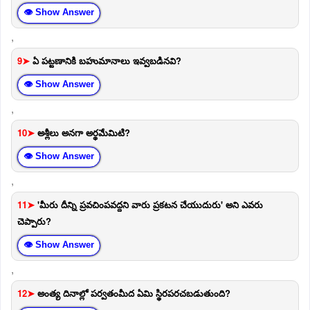
👁 Show Answer
,
9➤
ఏ పట్టణానికి బహుమానాలు ఇవ్వబడినవి?
👁 Show Answer
,
10➤
అశ్లీలు అనగా అర్థమేమిటి?
👁 Show Answer
,
11➤
'మీరు దీన్ని ప్రవచింపవద్దని వారు ప్రకటన చేయుదురు' అని ఎవరు
చెప్పారు?
👁 Show Answer
,
12➤
అంత్య దినాల్లో పర్వతంమీద ఏమి స్థిరపరచబడుతుంది?