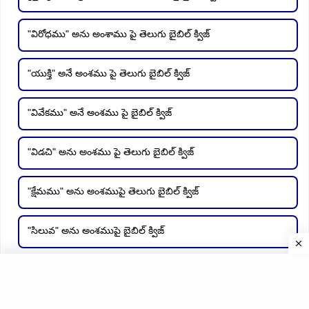
"విరోధము" అను అంశాము పై తెలుగు బైబిల్ క్విజ్
"యుక్తి" అనే అంశము పై తెలుగు బైబిల్ క్విజ్
"వివేకము" అనే అంశము పై బైబిల్ క్విజ్
"విడచి" అను అంశము పై తెలుగు బైబిల్ క్విజ్
"క్షేమము" అను అంశముపై తెలుగు బైబిల్ క్విజ్
"సిలువ" అను అంశముపై బైబిల్ క్విజ్
"దీర్ఘశాంతము"అను అంశముపై తెలుగు బైబిల్ క్విజ్
"పిల్లలు"అను అంశాముపై తెలుగు బైబిల్ క్విజ్