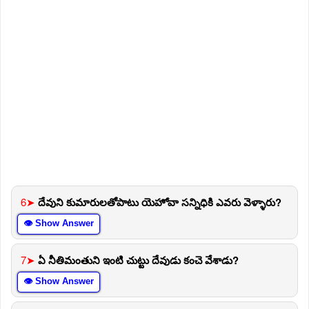
6➤
దేవుని కుమారులతోపాటు యెహోవా సన్నిధికి ఎవరు వెళ్ళారు?
👁 Show Answer
7➤
ఏ నీతిమంతుని ఇంటి చుట్టు దేవుడు కంచె వేశాడు?
👁 Show Answer