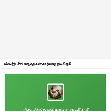
యేసు క్రీస్తు చేసిన అద్భుతమైన సూచక క్రియలపై బైబుల్ క్విజ్
యేసు చేసిన సూచక క్రియలపై బైబుల్ క్విజ్