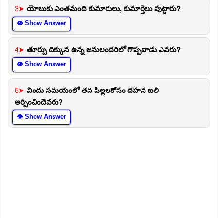
3➤
యోబుకు ఎంతమంది కుమారులు, కుమార్తెలు పుట్టారు?
👁 Show Answer
4➤
తూర్పు దిక్కున ఉన్న జనులందరిలో గొప్పవాడు ఎవరు?
👁 Show Answer
5➤
విందు సమయంలో తన పిల్లలకోసం దహన బలి
అర్పించిందెవరు?
👁 Show Answer