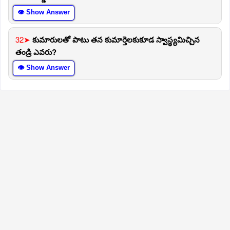
👁 Show Answer
32➤
కుమారులతో పాటు తన కుమార్తెలకుకూడ స్వాస్థ్యమిచ్చిన
తండ్రి ఎవరు?
👁 Show Answer