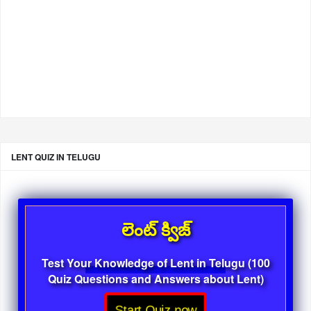
LENT QUIZ IN TELUGU
లెంట్ క్విజ్
Test Your Knowledge of Lent in Telugu (100
Quiz Questions and Answers about Lent)
Start Quiz now