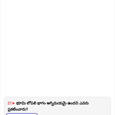
21➤
భూమి లోపలి భాగం అగ్నిమయమై ఉందని ఎవరు
ప్రకటించారు?