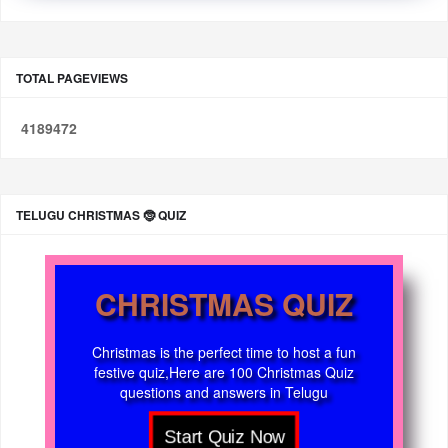
TOTAL PAGEVIEWS
4
1
8
9
4
7
2
TELUGU CHRISTMAS 🤶 QUIZ
CHRISTMAS QUIZ
Christmas is the perfect time to host a fun
festive quiz,Here are 100 Christmas Quiz
questions and answers in Telugu