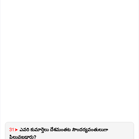
31➤
ఎవరి కుమార్తెలు దేశమంతట సౌందర్యవంతులుగా
పిలువబడ్డారు?