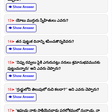
👁 Show Answer
13➤
యోబు ముగ్గురు స్నేహితులు ఎవరు?
👁 Show Answer
14➤
తన పుట్టుక దినాన్ని శపించుకొన్నదెవరు?
👁 Show Answer
15➤
'నిప్పు రవ్వలు పైకి ఎగురునట్లు నరులు శ్రమానుభవమునకు
పుట్టుచున్నారు' అని ఎవరు చెప్పారు?
👁 Show Answer
16➤
'గ్రుడ్డులోని తెలుపులో రుచి కలదా?” అని ఎవరు చెప్పారు?
👁 Show Answer
17➤
'ఇప్పుడు నాకు సాక్షియైనవాడు పరలోకములో నున్నాడు. నా