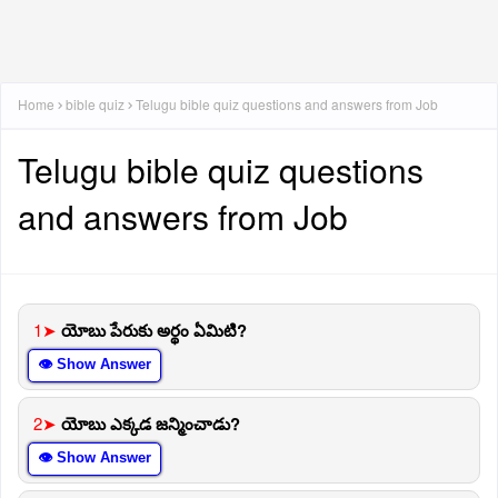
Home
bible quiz
Telugu bible quiz questions and answers from Job
Telugu bible quiz questions
and answers from Job
1➤
యోబు పేరుకు అర్థం ఏమిటి?
👁 Show Answer
2➤
యోబు ఎక్కడ జన్మించాడు?
👁 Show Answer