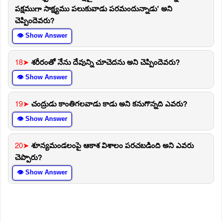
పక్షముగా సాక్ష్యము పలుకువాడు పరమందున్నాడు' అని
చెప్పిందెవరు?
👁 Show Answer
18➤
శరీరంతో నేను దేవున్ని చూచెదను అని చెప్పిందెవరు?
👁 Show Answer
19➤
చంద్రుడు కాంతిగలవాడు కాడు అని కనుగొన్నది ఎవరు?
👁 Show Answer
20➤
శూన్యమండలంపై ఆకాశ విశాలం పరచబడింది అని ఎవరు
చెప్పారు?
👁 Show Answer