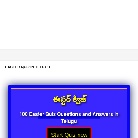
EASTER QUIZ IN TELUGU
ఈస్టర్ క్విజ్
100 Easter Quiz Questions and Answers in
Telugu
Start Quiz now