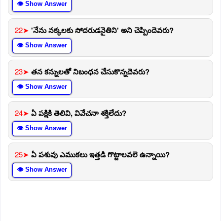
👁 Show Answer
22➤
'నేను నక్కలకు సోదరుడనైతిని' అని చెప్పిందెవరు?
👁 Show Answer
23➤
తన కన్నులతో నిబంధన చేసుకొన్నదెవరు?
👁 Show Answer
24➤
ఏ పక్షికి తెలివి, వివేచనా శక్తిలేదు?
👁 Show Answer
25➤
ఏ పశువు ఎముకలు ఇత్తడి గొట్టాలవలె ఉన్నాయి?
👁 Show Answer