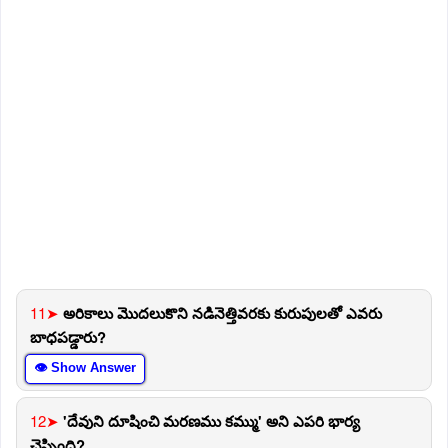
11➤
అరికాలు మొదలుకొని నడినెత్తివరకు కురుపులతో ఎవరు
బాధపడ్డారు?
👁 Show Answer
12➤
'దేవుని దూషించి మరణము కమ్ము' అని ఎపరి భార్య
చెప్పింది?