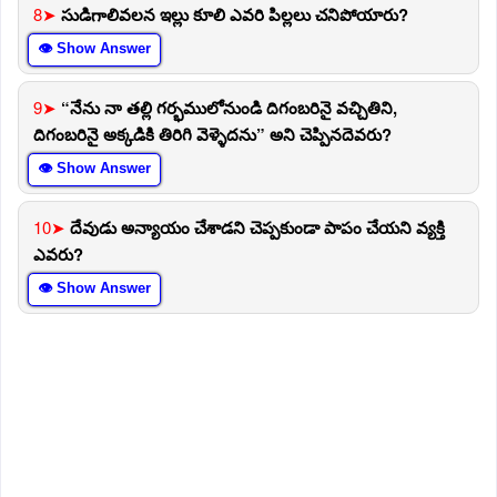
8➤
సుడిగాలివలన ఇల్లు కూలి ఎవరి పిల్లలు చనిపోయారు?
👁 Show Answer
9➤
“నేను నా తల్లి గర్భములోనుండి దిగంబరినై వచ్చితిని,
దిగంబరినై అక్కడికి తిరిగి వెళ్ళెదను” అని చెప్పినదెవరు?
👁 Show Answer
10➤
దేవుడు అన్యాయం చేశాడని చెప్పకుండా పాపం చేయని వ్యక్తి
ఎవరు?
👁 Show Answer