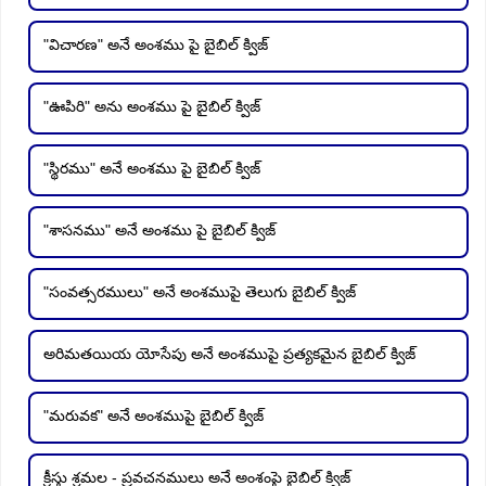
"విచారణ" అనే అంశము పై బైబిల్ క్విజ్
"ఊపిరి" అను అంశము పై బైబిల్ క్విజ్
"స్థిరము" అనే అంశము పై బైబిల్ క్విజ్
"శాసనము" అనే అంశము పై బైబిల్ క్విజ్
"సంవత్సరములు" అనే అంశముపై తెలుగు బైబిల్ క్విజ్
అరిమతయియ యోసేపు అనే అంశముపై ప్రత్యకమైన బైబిల్ క్విజ్
"మరువక" అనే అంశముపై బైబిల్ క్విజ్
క్రీస్తు శ్రమల - ప్రవచనములు అనే అంశంపై బైబిల్ క్విజ్