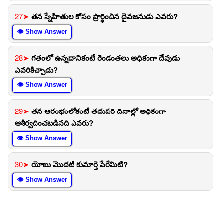
27➤
తన స్నేహితుల కోసం ప్రార్థించిన దైవజనుడు ఎవరు?
👁 Show Answer
28➤
గతంలో ఉన్నదానికంటే రెండంతలు అధికంగా దేవుడు
ఎవరికిచ్చాడు?
👁 Show Answer
29➤
తన ఆరంభంలోకంటే తదుపరి దినాల్లో అధికంగా
ఆశీర్వదించబడినది ఎవరు?
👁 Show Answer
30➤
యోబు మొదటి కుమార్తె పేరేమిటి?
👁 Show Answer