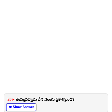
26➤
తుమ్మినప్పుడు దేని వెలుగు ప్రకాశిస్తుంది?
👁 Show Answer