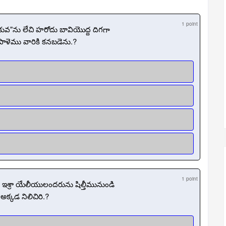
1 point
కువ"ను లేచి హరోదు బావియొద్ద దిగగా
ాళెము వారికి కనబడెను.?
1 point
ఇశ్రా యేలీయులందరును షిల్తీమునుండి
క్కడ నిలిచిరి.?