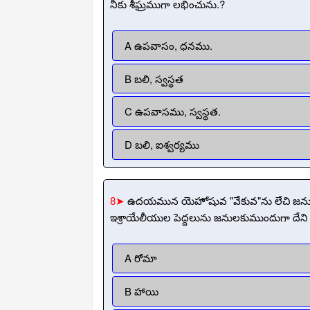
నీకు శీఘ్రముగా లభించును.?
A ఉపవాసం, ధనము.
B బలి, స్వస్థత
C ఉపవాసము, స్వస్థత.
D బలి, ఐశ్వర్యము
8➤
ఉదయమున యెహోషువ "వేకువ"ను లేచి జను
ఇశ్రాయేలీయుల పెద్దలును జనులకుముందుగా దేని 
A రోమా
B హాయి