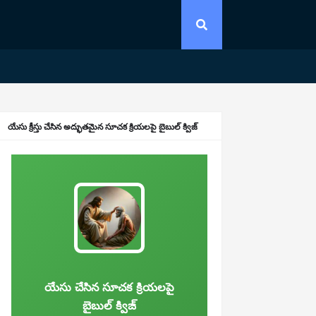
యేసు క్రీస్తు చేసిన అద్భుతమైన సూచక క్రియలపై బైబుల్ క్విజ్
యేసు చేసిన సూచక క్రియలపై
బైబుల్ క్విజ్