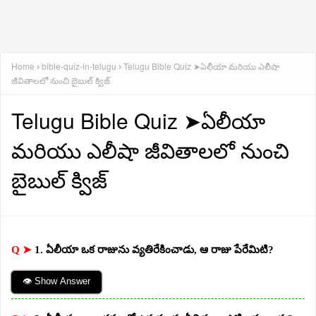
Home
bible-quiz-in-telugu
Telugu Bible Quiz ➤ఏలీయా మరియు ఎలీషా
జీవితాలలో నుంచి బైబుల్ క్విజ్
Telugu Bible Quiz ➤ఏలీయా
మరియు ఎలీషా జీవితాలలో నుంచి
బైబుల్ క్విజ్
Q ➤
1. ఏలీయా ఒక రాజును వ్యతిరేకించాడు, ఆ రాజు పేరేమిటి?
👁 Show Answer