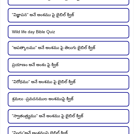
"విజ్ఞాపన" అనే అంశము పై బైబిల్ క్విజ్
Wild life day Bible Quiz
"ఆపత్కాలము" అనే అంశము పై తెలుగు బైబిల్ క్విజ్
ప్రయాణం అనే అంశం పై క్విజ్
"విరోధము" అనే అంశము పై బైబిల్ క్విజ్
శ్రమలు -ప్రవచనముల అంశముపై క్విజ్
"స్వాతంత్ర్యము" అనే అంశము పై బైబిల్ క్విజ్
"విందు"అనే అంశముపై బైబిల్ క్విజ్