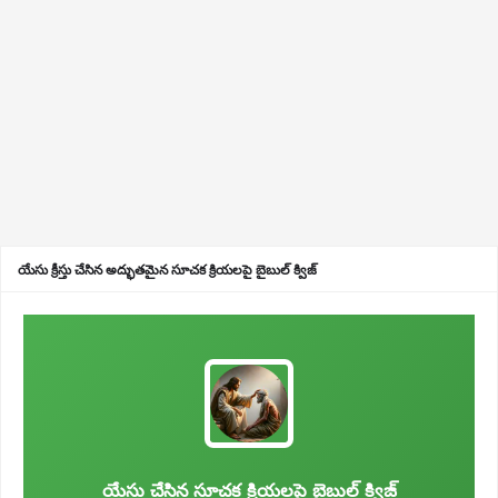
యేసు క్రీస్తు చేసిన అద్భుతమైన సూచక క్రియలపై బైబుల్ క్విజ్
యేసు చేసిన సూచక క్రియలపై బైబుల్ క్విజ్