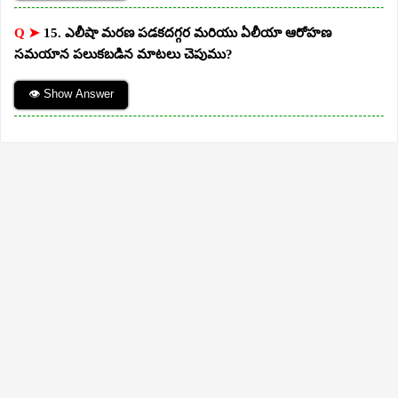
Q ➤
15. ఎలీషా మరణ పడకదగ్గర మరియు ఏలీయా ఆరోహణ
సమయాన పలుకబడిన మాటలు చెపుము?
👁 Show Answer