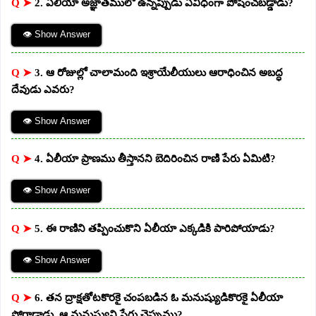
Q ➤
2. ఏలీయా అజ్ఞాతములో ఉన్నప్పుడు ఏవిధంగా పోషించబడ్డాడు?
👁 Show Answer
Q ➤
3. ఆ రోజుల్లో చాలామంది ఇశ్రాయేలీయులు ఆరాధించిన అబద్ధ
దేవుడు ఎవరు?
👁 Show Answer
Q ➤
4. ఏలీయా ప్రాణము తీస్తానని బెదిరించిన రాణి పేరు ఏమిటి?
👁 Show Answer
Q ➤
5. ఈ రాణిని తప్పించుకొని ఏలీయా ఎక్కడికి పారిపోయాడు?
👁 Show Answer
Q ➤
6. తన ద్రాక్షతోటకొరకై చంపబడిన ఓ మనుష్యుడికొరకై ఏలీయా
పోరాడాడు. ఆ మనుష్యుని పేరు చెప్పుము?