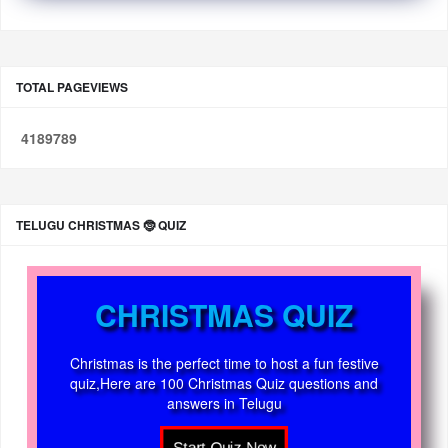
TOTAL PAGEVIEWS
4
1
8
9
7
8
9
TELUGU CHRISTMAS 🤶 QUIZ
CHRISTMAS QUIZ
Christmas is the perfect time to host a fun festive
quiz,Here are 100 Christmas Quiz questions and
answers in Telugu