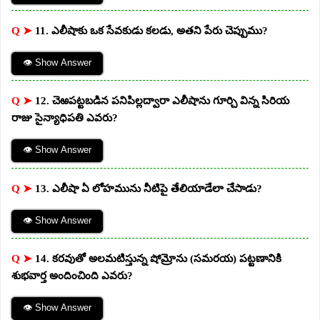
Q ➤
11. ఎలీషాకు ఒక సేవకుడు కలడు, అతని పేరు చెప్పుము?
👁 Show Answer
Q ➤
12. చెఱపట్టబడిన పనిపిల్లద్వారా ఎలీషాను గూర్చి విన్న సిరియ
రాజు సైన్యాధిపతి ఎవరు?
👁 Show Answer
Q ➤
13. ఎలీషా ఏ లోహమును నీటిపై తేలియాడేలా చేసాడు?
👁 Show Answer
Q ➤
14. కరవుతో అలమటిస్తున్న షోమ్రోను (సమరయ) పట్టణానికి
శుభవార్త అందించింది ఎవరు?
👁 Show Answer