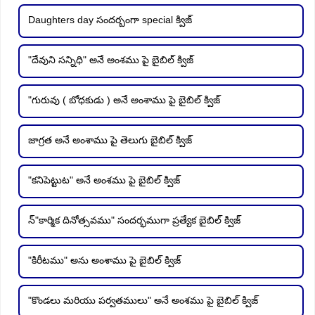
Daughters day సందర్బంగా special క్విజ్
"దేవుని సన్నిధి" అనే అంశము పై బైబిల్ క్విజ్
"గురువు ( బోధకుడు ) అనే అంశాము పై బైబిల్ క్విజ్
జాగ్రత అనే అంశాము పై తెలుగు బైబిల్ క్విజ్
"కనిపెట్టుట" అనే అంశము పై బైబిల్ క్విజ్
న్"కార్మిక దినోత్సవము" సందర్భముగా ప్రత్యేక బైబిల్ క్విజ్
"కిరీటము" అను అంశాము పై బైబిల్ క్విజ్
"కొండలు మరియు పర్వతములు" అనే అంశము పై బైబిల్ క్విజ్