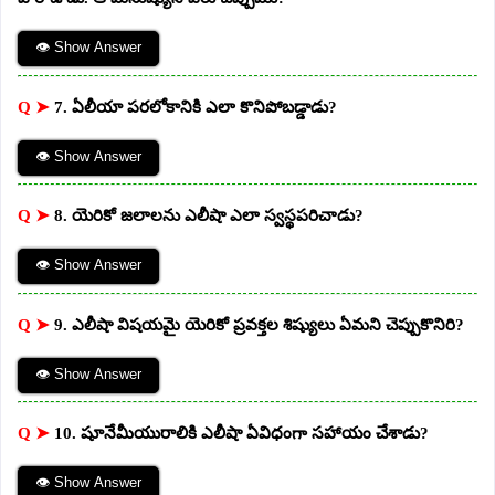
👁 Show Answer
Q ➤
7. ఏలీయా పరలోకానికి ఎలా కొనిపోబడ్డాడు?
👁 Show Answer
Q ➤
8. యెరికో జలాలను ఎలీషా ఎలా స్వస్థపరిచాడు?
👁 Show Answer
Q ➤
9. ఎలీషా విషయమై యెరికో ప్రవక్తల శిష్యులు ఏమని చెప్పుకొనిరి?
👁 Show Answer
Q ➤
10. షూనేమీయురాలికి ఎలీషా ఏవిధంగా సహాయం చేశాడు?
👁 Show Answer