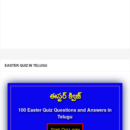
EASTER QUIZ IN TELUGU
ఈస్టర్ క్విజ్
100 Easter Quiz Questions and Answers in
Telugu
Start Quiz now