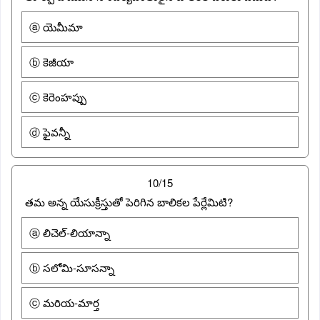
ⓐ యెమీమా
ⓑ కెజీయా
ⓒ కెరెంహప్పు
ⓓ ఫైవన్నీ
10/15
తమ అన్న యేసుక్రీస్తుతో పెరిగిన బాలికల పేర్లేమిటి?
ⓐ లిచెల్-లియాన్నా
ⓑ సలోమి-సూసన్నా
ⓒ మరియ-మార్త