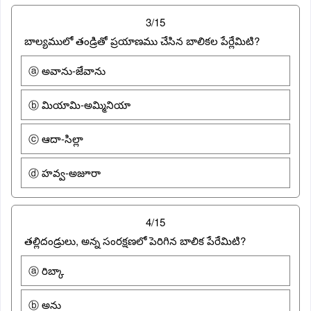
3/15
బాల్యములో తండ్రితో ప్రయాణము చేసిన బాలికల పేర్లేమిటి?
ⓐ అవాను-జేవాను
ⓑ మియామి-అమ్మినియా
ⓒ ఆదా-సిల్లా
ⓓ హవ్వ-అజూరా
4/15
తల్లిదండ్రులు, అన్న సంరక్షణలో పెరిగిన బాలిక పేరేమిటి?
ⓐ రిబ్కా
ⓑ అను