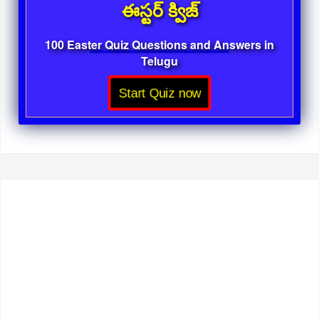
ఈస్టర్ క్విజ్
100 Easter Quiz Questions and Answers in
Telugu
Start Quiz now