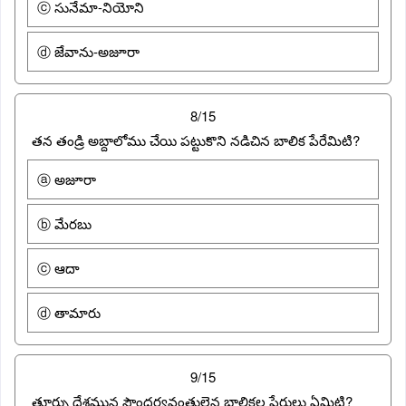
ⓒ సునేమా-నియోని
ⓓ జేవాను-అజూరా
8/15
తన తండ్రి అబ్దాలోము చేయి పట్టుకొని నడిచిన బాలిక పేరేమిటి?
ⓐ అజూరా
ⓑ మేరబు
ⓒ ఆదా
ⓓ తామారు
9/15
తూర్పు దేశమున సౌందర్యవంతులైన బాలికల పేరులు ఏమిటి?