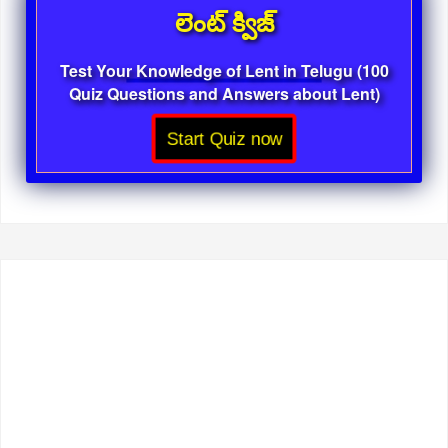
లెంట్ క్విజ్
Test Your Knowledge of Lent in Telugu (100
Quiz Questions and Answers about Lent)
Start Quiz now