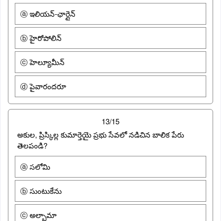
ⓐ ఇలియన్-ఛార్లైన్
ⓑ హైరోపోలిన్
ⓒ హెల్యూమీన్
ⓓ పైవారందరూ
13/15
అకుల, ప్రిస్కిల్ల కుమార్తెయై ప్రభు సేవలో నడిచిన బాలిక పేరు
తెలపండి?
ⓐ సలోమి
ⓑ సుంటుకేను
ⓒ అల్బామా