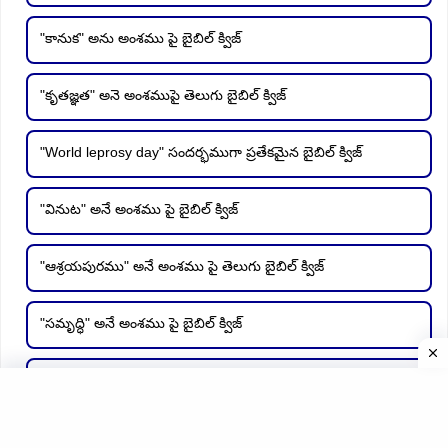
"కానుక" అను అంశము పై బైబిల్ క్విజ్
"కృతజ్ఞత" అనె అంశముపై తెలుగు బైబిల్ క్విజ్
"World leprosy day" సందర్భముగా ప్రతేకమైన బైబిల్ క్విజ్
"వినుట" అనే అంశము పై బైబిల్ క్విజ్
"ఆశ్రయపురము" అనే అంశము పై తెలుగు బైబిల్ క్విజ్
"సమృద్ధి" అనే అంశము పై బైబిల్ క్విజ్
"ప్రాణము" అనే అంశము పై ప్రత్యేకమైన క్విజ్
"ఫలము" అనే అంశముపై తెలుగు బైబిల్ క్విజ్