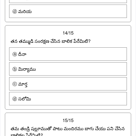
ⓓ మరియ
14/15
తన తమ్ముడి సంరక్షణ చేసిన బాలిక పేరేమిటి?
ⓐ దీనా
ⓑ మిర్యాము
ⓒ మార్త
ⓓ సలోమి
15/15
తమ తండ్రి షల్లూముతో పాటు మందిరము బాగు చేయు పని చేసిన
బాలికల పేర్లేమిటి?