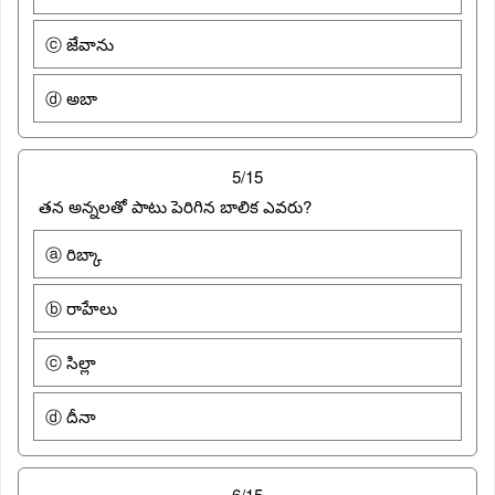
ⓒ జేవాను
ⓓ అబా
5/15
తన అన్నలతో పాటు పెరిగిన బాలిక ఎవరు?
ⓐ రిబ్కా
ⓑ రాహేలు
ⓒ సిల్లా
ⓓ దీనా
6/15