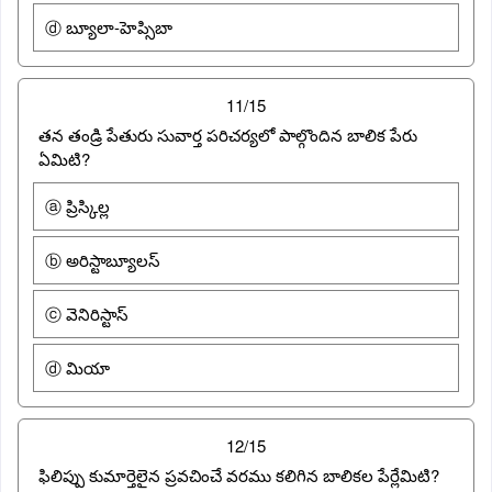
ⓓ బ్యూలా-హెప్సిబా
11/15
తన తండ్రి పేతురు సువార్త పరిచర్యలో పాల్గొందిన బాలిక పేరు
ఏమిటి?
ⓐ ప్రిస్కిల్ల
ⓑ అరిస్టాబ్యూలస్
ⓒ వెనిరిస్టాస్
ⓓ మియా
12/15
ఫిలిప్పు కుమార్తెలైన ప్రవచించే వరము కలిగిన బాలికల పేర్లేమిటి?