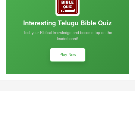
Interesting Telugu Bible Quiz
Test your Biblical knowledge and become top on the
leaderboard!
Play Now