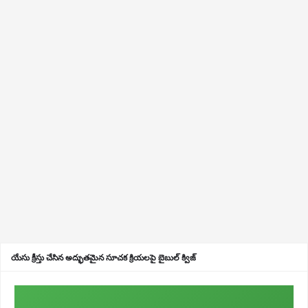
యేసు క్రీస్తు చేసిన అద్భుతమైన సూచక క్రియలపై బైబుల్ క్విజ్