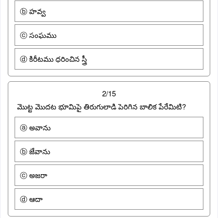
ⓑ హవ్వ
ⓒ సంఘము
ⓓ కిరీటము ధరించిన స్త్రీ
2/15
మొట్ట మొదట భూమిపై తిరుగులాడి పెరిగిన బాలిక పేరేమిటి?
ⓐ అవాను
ⓑ జేవాను
ⓒ అజరా
ⓓ ఆదా