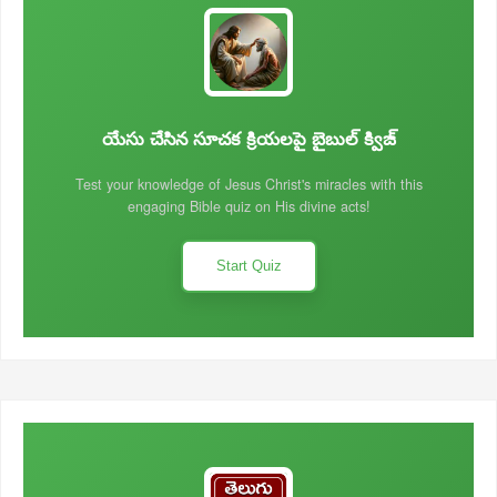
యేసు చేసిన సూచక క్రియలపై బైబుల్ క్విజ్
Test your knowledge of Jesus Christ's miracles with this
engaging Bible quiz on His divine acts!
Start Quiz