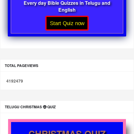
Every day Bible Quizzes in Telugu and
English
Start Quiz now
TOTAL PAGEVIEWS
4
1
9
2
4
7
9
TELUGU CHRISTMAS 🤶 QUIZ
CHRISTMAS QUIZ