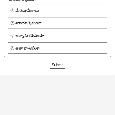
ⓐ మేరబు-మీకాలు
ⓑ శిరాయా-షెమయా
ⓒ అద్నాను-యెమయా
ⓓ అజూబా-అమీశా