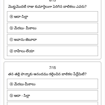
మొట్టమొదటి రాజు కుమార్తెలుగా పెరిగిన బాలికలు ఎవరు?
ⓐ ఆదా-సిల్లా
ⓑ మేరబు- మీకాలు
ⓒ అవాను-జెబూదా
ⓓ రాహేలు-లేయా
7/15
తన తల్లి హన్నాకు ఆనందము కల్గించిన బాలికల పేర్లేమిటి?
ⓐ మేరబు-మీకాలు
ⓑ ఆదా - సిల్లా