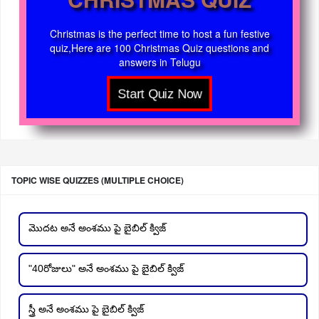
Christmas is the perfect time to host a fun festive
quiz,Here are 100 Christmas Quiz questions and
answers in Telugu
TOPIC WISE QUIZZES (MULTIPLE CHOICE)
మొదట అనే అంశము పై బైబిల్ క్విజ్
"40రోజులు" అనే అంశము పై బైబిల్ క్విజ్
స్త్రీ అనే అంశము పై బైబిల్ క్విజ్