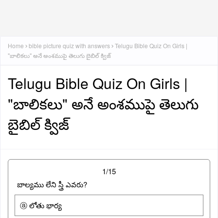
Home
bible picture quiz with answers
Telugu Bible Quiz On Girls |
"బాలికలు" అనే అంశముపై తెలుగు బైబిల్ క్విజ్
Telugu Bible Quiz On Girls |
"బాలికలు" అనే అంశముపై తెలుగు
బైబిల్ క్విజ్
1/15
బాల్యము లేని స్త్రీ ఎవరు?
ⓐ లోతు భార్య