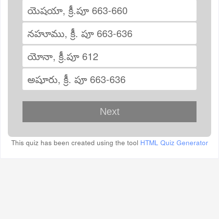
యెషయా, క్రీ.పూ 663-660
నహూము, క్రీ. పూ 663-636
యోనా, క్రీ.పూ 612
అషూరు, క్రీ. పూ 663-636
This quiz has been created using the tool
HTML Quiz Generator