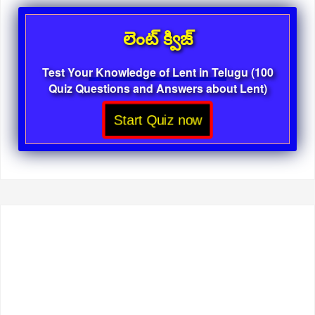
లెంట్ క్విజ్
Test Your Knowledge of Lent in Telugu (100
Quiz Questions and Answers about Lent)
Start Quiz now