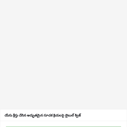
యేసు క్రీస్తు చేసిన అద్భుతమైన సూచక క్రియలపై బైబుల్ క్విజ్