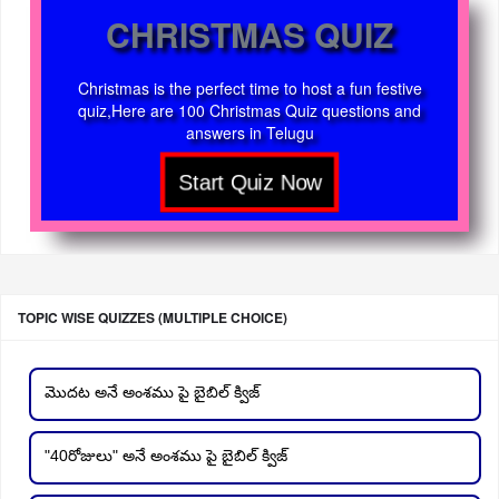
CHRISTMAS QUIZ
Christmas is the perfect time to host a fun festive
quiz,Here are 100 Christmas Quiz questions and
answers in Telugu
TOPIC WISE QUIZZES (MULTIPLE CHOICE)
మొదట అనే అంశము పై బైబిల్ క్విజ్
"40రోజులు" అనే అంశము పై బైబిల్ క్విజ్