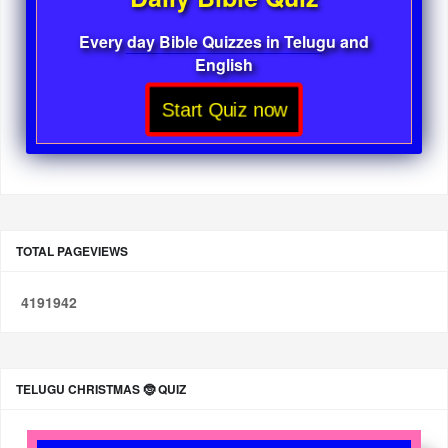
Every day Bible Quizzes in Telugu and
English
Start Quiz now
TOTAL PAGEVIEWS
4
1
9
1
9
4
2
TELUGU CHRISTMAS 🤶 QUIZ