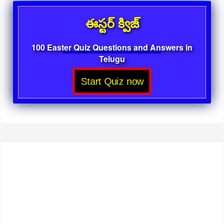
ఈస్టర్ క్విజ్
100 Easter Quiz Questions and Answers in
Telugu
Start Quiz now