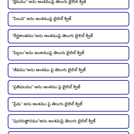
"క్షేమము" అను అంశముపై తెలుగు బైబిల్ క్విజ్
"సిలువ" అను అంశముపై బైబిల్ క్విజ్
"దీర్ఘశాంతము"అను అంశముపై తెలుగు బైబిల్ క్విజ్
"పిల్లలు"అను అంశాముపై తెలుగు బైబిల్ క్విజ్
"జీవము"అను అంశము పై తెలుగు బైబిల్ క్విజ్
"ప్రతిఫలము" అను అంశము పై బైబిల్ క్విజ్
"ప్రేమ" అను అంశము పై తెలుగు బైబిల్ క్విజ్
"పునరుత్థానము"అను అంశమపై తెలుగు బైబిల్ క్విజ్