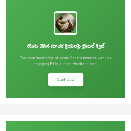
యేసు చేసిన సూచక క్రియలపై బైబుల్ క్విజ్
Test your knowledge of Jesus Christ's miracles with this
engaging Bible quiz on His divine acts!
Start Quiz