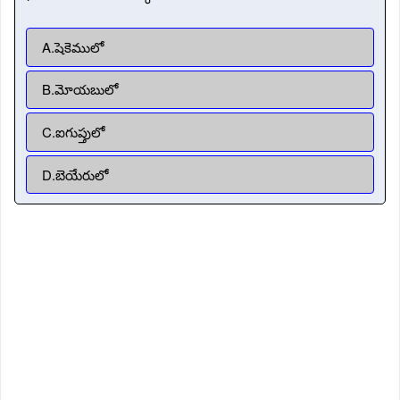
A.షెకెములో
B.మోయబులో
C.ఐగుప్తులో
D.బెయేరులో