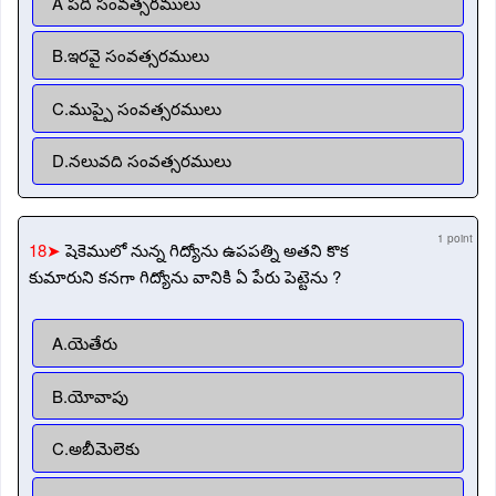
A పది సంవత్సరములు
B.ఇరవై సంవత్సరములు
C.ముప్పై సంవత్సరములు
D.నలువది సంవత్సరములు
1 point
18➤
షెకెములో నున్న గిద్యోను ఉపపత్ని అతని కొక
కుమారుని కనగా గిద్యోను వానికి ఏ పేరు పెట్టెను ?
A.యెతేరు
B.యోవాపు
C.అబీమెలెకు