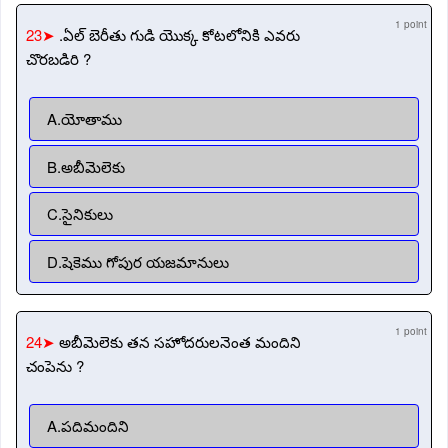
1 point
23➤
.ఏల్ బెరీతు గుడి యొక్క కోటలోనికి ఎవరు
చొరబడిరి ?
A.యోతాము
B.అబీమెలెకు
C.సైనికులు
D.షెకెము గోపుర యజమానులు
1 point
24➤
అబీమెలెకు తన సహోదరులనెంత మందిని
చంపెను ?
A.పదిమందిని