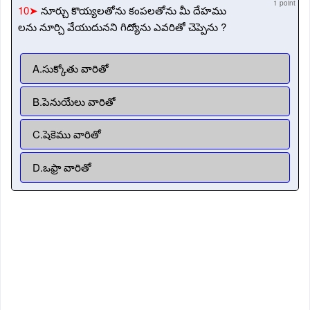
1 point
10➤
నూర్చు కొయ్యలతోను కంపలతోను మీ దేహము
లను నూర్చి వేయుదునని గిద్యోను ఎవరితో చెప్పెను ?
A.సుక్కోతు వారితో
B.పెనుయేలు వారితో
C.షెకెము వారితో
D.ఒఫ్రా వారితో