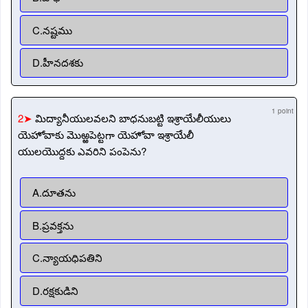
C.నష్టము
D.హీనదశకు
1 point
2➤
మిద్యానీయులవలని బాధనుబట్టి ఇశ్రాయేలీయులు
యెహోవాకు మొఱ్ఱపెట్టగా యెహోవా ఇశ్రాయేలీ
యులయొద్దకు ఎవరిని పంపెను?
A.దూతను
B.ప్రవక్తను
C.న్యాయధిపతిని
D.రక్షకుడిని