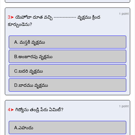
1 point
3➤
యెహోవా దూత వచ్చి --------------- వృక్షము క్రింద
కూర్చుండెను?
A. మస్తకి వృక్షము
B.అంజూరపు వృక్షము
C.బదరి వృక్షము
D.బాదము వృక్షము
1 point
4➤
గిద్యోను తండ్రి పేరు ఏమిటీ?
A.ఎహుదు