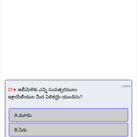
1 point
21➤
అబీమెలెకు ఎన్ని సంవత్సరములు
ఇశ్రాయేలీయుల మీద ఏలికయై యుండెను?
A.మూడు
B.ఏడు