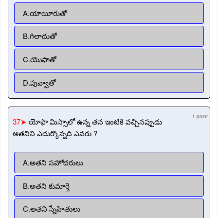
A.యాయీరుతో
B.గిలాదుతో
C.యొఫాతో
D.పువ్వాతో
1 point
37➤
యోఫా మిస్సాలో ఉన్న తన ఇంటికి వచ్చినప్పుడు
అతనిని ఎదుర్కొన్నది ఎవరు ?
A.అతని సహోదరులు
B.అతని కుమార్తె
C.అతని స్నేహితులు