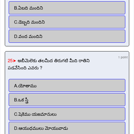
B.ఏబది మందిని
C.డెబ్బది మందిని
D.వంద మందిని
1 point
25➤
అబీమెలెకు తలమీద తిరుగటి మీది రాతిని
పడవేసింది ఎవరు ?
A.యోతాము
B.ఒక స్త్రీ
C.షెకెము యజమానులు
D.ఆయుధములు మోయువాడు