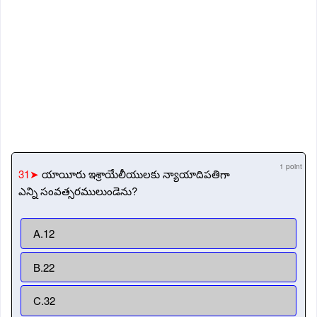
1 point
31➤
యాయీరు ఇశ్రాయేలీయులకు న్యాయాదిపతిగా
ఎన్ని సంవత్సరములుండెను?
A.12
B.22
C.32