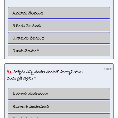
A.మూడు వేలమంది
B.రెండు వేలమంది
C.నాలుగు వేలమంది
D.ఐదు వేలమంది
1 point
8➤
గిద్యోను ఎన్ని వందల మందితో మిద్యానీయుల
దండు పైకి వెళ్లెను ?
A.మూడు వందలమంది
B.నాలుగు వందలమంది