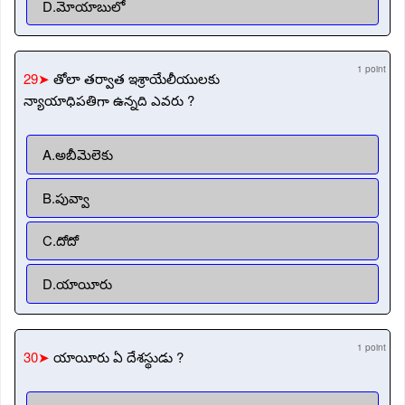
D.మోయాబులో
1 point
29➤
తోలా తర్వాత ఇశ్రాయేలీయులకు
న్యాయాధిపతిగా ఉన్నది ఎవరు ?
A.అబీమెలెకు
B.పువ్వా
C.దోదో
D.యాయీరు
1 point
30➤
యాయీరు ఏ దేశస్థుడు ?