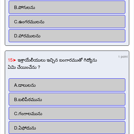
B.పోగులను
C.ఉంగరములను
D.హారములను
1 point
15➤
ఇశ్రాయేలీయులు ఇచ్చిన బంగారముతో గిద్యోను
ఏమి చేయించేను ?
A.డాలులను
B.బలిపీఠమును
C.గంగాలమును
D.ఏఫోదును