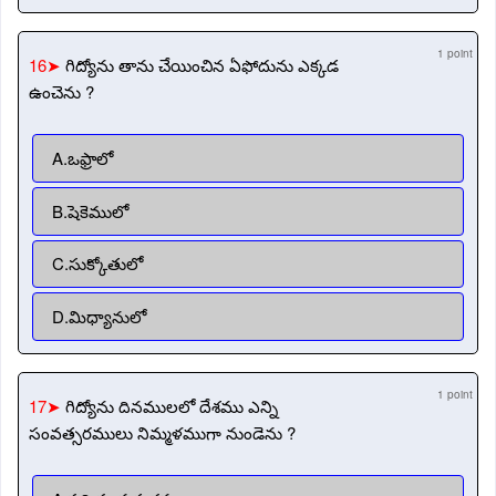
1 point
16➤
గిద్యోను తాను చేయించిన ఏఫోదును ఎక్కడ
ఉంచెను ?
A.ఒఫ్రాలో
B.షెకెములో
C.సుక్కోతులో
D.మిధ్యానులో
1 point
17➤
గిద్యోను దినములలో దేశము ఎన్ని
సంవత్సరములు నిమ్మళముగా నుండెను ?