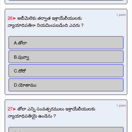
1 point
26➤
అబీమెలెకు తర్వాత ఇశ్రాయేలీయులకు
న్యాయాదిపతిగా నియమింపబడింది ఎవరు ?
A.తోలా
B.పువ్వా
C.దోదో
D.యోతాము
1 point
27➤
తోలా ఎన్ని సంవత్సరములు ఇశ్రాయేలీయులకు
న్యాయాధిపతియై ఉండెను ?