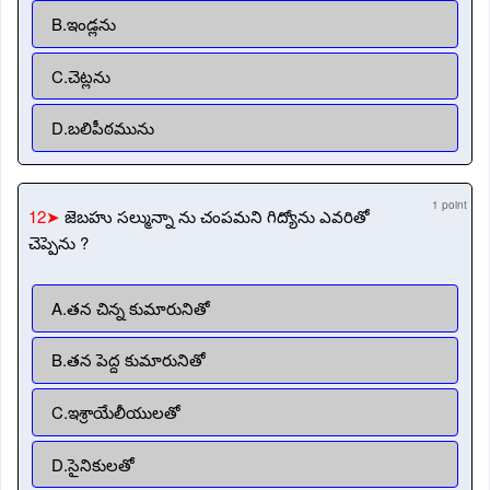
B.ఇండ్లను
C.చెట్లను
D.బలిపీఠమును
1 point
12➤
జెబహు సల్మున్నా ను చంపమని గిద్యోను ఎవరితో
చెప్పెను ?
A.తన చిన్న కుమారునితో
B.తన పెద్ద కుమారునితో
C.ఇశ్రాయేలీయులతో
D.సైనికులతో