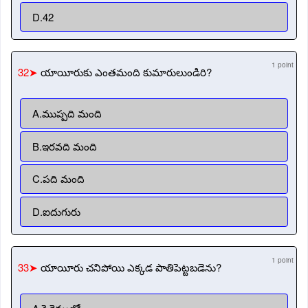
D.42
1 point
32➤
యాయీరుకు ఎంతమంది కుమారులుండిరి?
A.ముప్పది మంది
B.ఇరవది మంది
C.పది మంది
D.ఐదుగురు
1 point
33➤
యాయీరు చనిపోయి ఎక్కడ పాతిపెట్టబడెను?