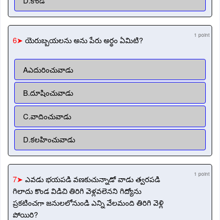
D.కొండ
1 point
6➤
యెరుబ్బయలను అను పేరు అర్థం ఏమిటి?
Aఎదురించువాడు
B.దూషించువాడు
C.వాదించువాడు
D.కలహించువాడు
1 point
7➤
ఎవడు భయపడి వణకుచున్నాడో వాడు త్వరపడి
గిలాదు కొండ విడిచి తిరిగి వెళ్లవలెనని గిద్యోను
ప్రకటించగా జనులలోనుండి ఎన్ని వేలమంది తిరిగి వెళ్లి
పోయిరి?