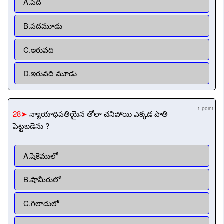
A.పది
B.పదమూడు
C.ఇరువది
D.ఇరువది మూడు
1 point
28➤
న్యాయాధిపతియైన తోలా చనిపోయి ఎక్కడ పాతి
పెట్టబడెను ?
A.షెకెములో
B.షామీరులో
C.గిలాదులో