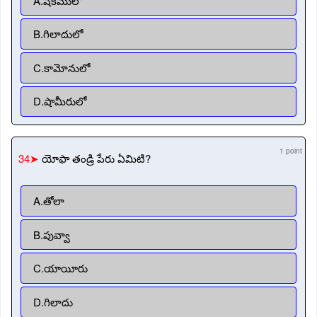
A.షెకెములో
B.గిలాదులో
C.కామోనులో
D.షామీరులో
1 point
34➤
యోఫా తండ్రి పేరు ఏమిటి?
A.తోలా
B.పువ్వా
C.యాయీరు
D.గిలాదు