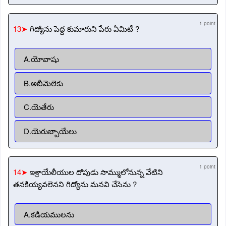
1 point
13➤
గిద్యోను పెద్ద కుమారుని పేరు ఏమిటీ ?
A.యోవాషు
B.అబీమెలెకు
C.యెతేరు
D.యెరుబ్బాయేలు
1 point
14➤
ఇశ్రాయేలీయుల దోపుడు సొమ్ములోనున్న వేటిని
తనకియ్యవలెనని గిద్యోను మనవి చేసెను ?
A.కడియములను