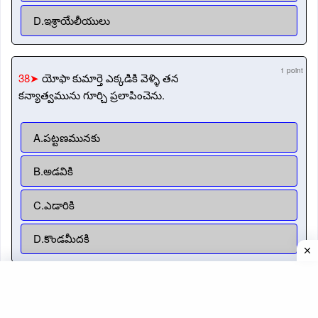
D.ఇశ్రాయేలీయులు
1 point
38➤
యోఫా కుమార్తె ఎక్కడికి వెళ్ళి తన
కన్యాత్వమును గూర్చి ప్రలాపించెను.
A.పట్టణమునకు
B.అడవికి
C.ఎడారికి
D.కొండమీదకి
1 point
39➤
నీ యింటిని అగ్నితో కాల్చివేయుదుము అని
యోఫా తో అన్నది ఎవరు?