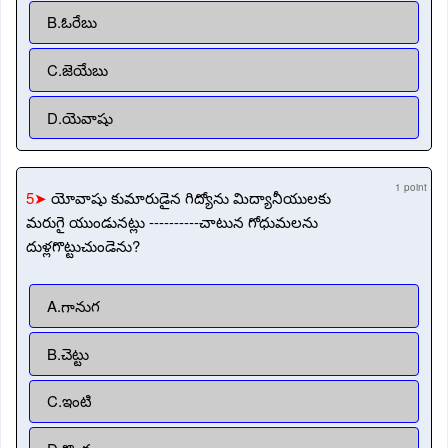
B.ఓరేబు
C.జెయేబు
D.యెవాషు
1 point
5➤
యోవాషు కుమారుడైన గిద్యోను మిద్యానీయులకు
మరుగై యుండునట్లు ----------చాటున గోధుమలను
దుళ్లగొట్టుచుండెను?
A.గానుగ
B.చెట్టు
C.ఇంటి