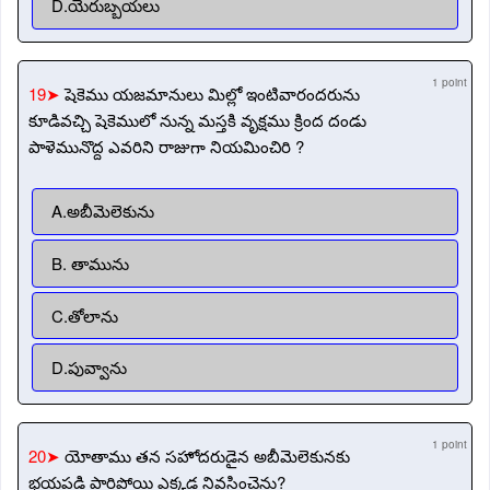
D.యెరుబ్బయలు
1 point
19➤
షెకెము యజమానులు మిల్లో ఇంటివారందరును
కూడివచ్చి షెకెములో నున్న మస్తకి వృక్షము క్రింద దండు
పాళెమునొద్ద ఎవరిని రాజుగా నియమించిరి ?
A.అబీమెలెకును
B. తామును
C.తోలాను
D.పువ్వాను
1 point
20➤
యోతాము తన సహోదరుడైన అబీమెలెకునకు
భయపడి పారిపోయి ఎక్కడ నివసించెను?