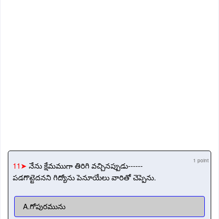
1 point
11➤
నేను క్షేమముగా తిరిగి వచ్చినప్పుడు------
పడగొట్టెదనని గిద్యోను పెనూయేలు వారితో చెప్పెను.
A.గోపురమును