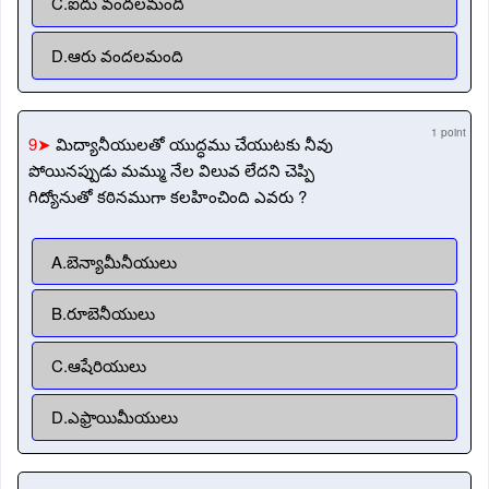
C.ఐదు వందలమంది
D.ఆరు వందలమంది
1 point
9➤
మిద్యానీయులతో యుద్ధము చేయుటకు నీవు
పోయినప్పుడు మమ్ము నేల విలువ లేదని చెప్పి
గిద్యోనుతో కఠినముగా కలహించింది ఎవరు ?
A.బెన్యామీనీయులు
B.రూబెనీయులు
C.ఆషేరియులు
D.ఎఫ్రాయిమీయులు