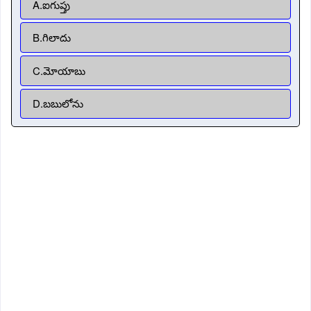
A.ఐగుప్తు
B.గిలాదు
C.మోయాబు
D.బబులోను