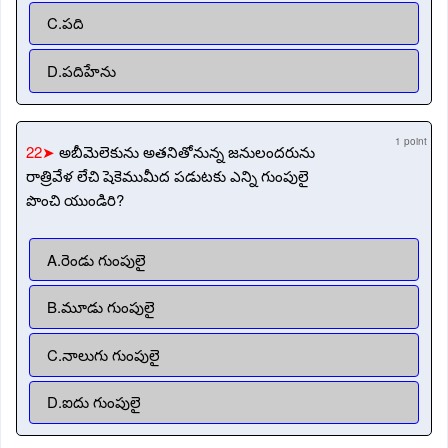
C.పది
D.పదిహేను
1 point
22➤
అబీమెలెకును అతనితోనున్న జనులందరును
రాత్రివేళ లేచి షెకెముమీద పడుటకు ఎన్ని గుంపులై
పొంచి యుండిరి?
A.రెండు గుంపులై
B.మూడు గుంపులై
C.నాలుగు గుంపులై
D.ఐదు గుంపులై