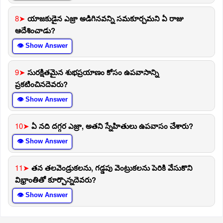
8➤
యాజకుడైన ఎజ్రా అడిగినవన్ని సమకూర్చమని ఏ రాజు
ఆదేశించాడు?
👁 Show Answer
9➤
సురక్షితమైన శుభప్రయాణం కోసం ఉపవాసాన్ని
ప్రకటించినదెవరు?
👁 Show Answer
10➤
ఏ నది దగ్గర ఎజ్రా, అతని స్నేహితులు ఉపవాసం చేశారు?
👁 Show Answer
11➤
తన తలవెండ్రుకలను, గడ్డపు వెంట్రుకలను పెరికి వేసుకొని
విభ్రాంతితో కూర్చొన్నదెవరు?
👁 Show Answer