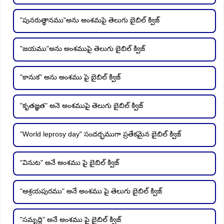
"పునరుత్థానము"అను అంశమపై తెలుగు బైబిల్ క్విజ్
"జయము"అను అంశముపై తెలుగు బైబిల్ క్విజ్
"కానుక" అను అంశము పై బైబిల్ క్విజ్
"కృతజ్ఞత" అనె అంశముపై తెలుగు బైబిల్ క్విజ్
"World leprosy day" సందర్భముగా ప్రతేకమైన బైబిల్ క్విజ్
"వినుట" అనే అంశము పై బైబిల్ క్విజ్
"ఆశ్రయపురము" అనే అంశము పై తెలుగు బైబిల్ క్విజ్
"సమృద్ధి" అనే అంశము పై బైబిల్ క్విజ్