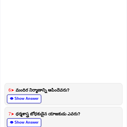
6➤
మందిర నిర్మాణాన్ని ఆపిందెవరు?
👁 Show Answer
7➤
ధర్మశాస్త్ర బోధకుడైన యాజకుడు ఎవరు?
👁 Show Answer