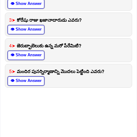
👁 Show Answer
3➤
కోరేషు రాజు ఖజానాదారుడు ఎవరు?
👁 Show Answer
4➤
జెరుబ్బాబెలుకు ఉన్న మరో పేరేమిటి?
👁 Show Answer
5➤
మందిర పునర్నిర్మాణాన్ని మొదలు పెట్టింది ఎవరు?
👁 Show Answer