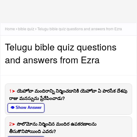
Home
bible quiz
Telugu bible quiz questions and answers from Ezra
Telugu bible quiz questions
and answers from Ezra
1➤
యెహోవా మందిరాన్ని నిర్మించడానికి యెహోవా ఏ పారసీక దేశపు
రాజు మనస్సును ప్రేరేపించాడు?
👁 Show Answer
2➤
సొలొమోను నిర్మించిన మందిర ఉపకరణాలను
తీసుకొనిపోయింది ఎవరు?