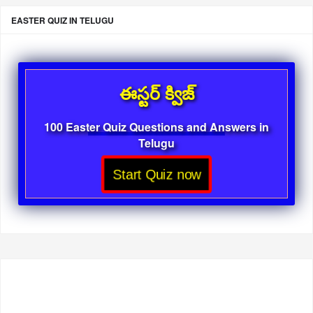
EASTER QUIZ IN TELUGU
ఈస్టర్ క్విజ్
100 Easter Quiz Questions and Answers in
Telugu
Start Quiz now