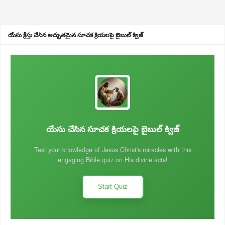
యేసు క్రీస్తు చేసిన అద్భుతమైన సూచక క్రియలపై బైబుల్ క్విజ్
యేసు చేసిన సూచక క్రియలపై బైబుల్ క్విజ్
Test your knowledge of Jesus Christ's miracles with this
engaging Bible quiz on His divine acts!
Start Quiz