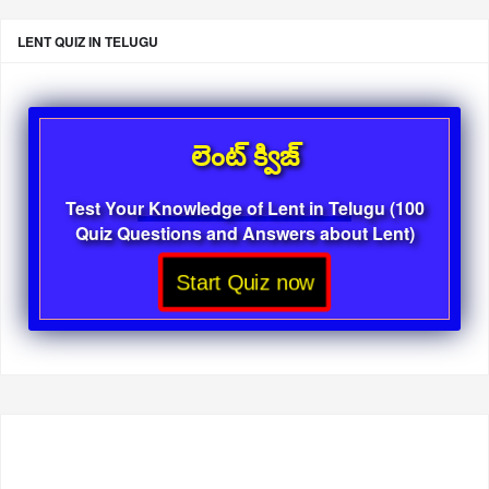
LENT QUIZ IN TELUGU
లెంట్ క్విజ్
Test Your Knowledge of Lent in Telugu (100
Quiz Questions and Answers about Lent)
Start Quiz now