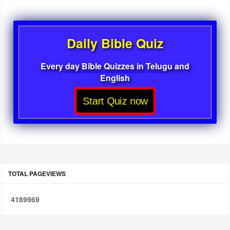
Daily Bible Quiz
Every day Bible Quizzes in Telugu and
English
Start Quiz now
TOTAL PAGEVIEWS
4
1
8
9
9
6
9