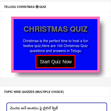
TELUGU CHRISTMAS 🤶 QUIZ
CHRISTMAS QUIZ
Christmas is the perfect time to host a fun
festive quiz,Here are 100 Christmas Quiz
questions and answers in Telugu
TOPIC WISE QUIZZES (MULTIPLE CHOICE)
మొదట అనే అంశము పై బైబిల్ క్విజ్