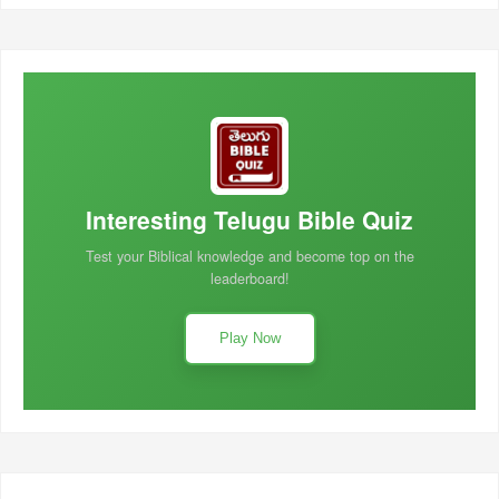
Interesting Telugu Bible Quiz
Test your Biblical knowledge and become top on the
leaderboard!
Play Now