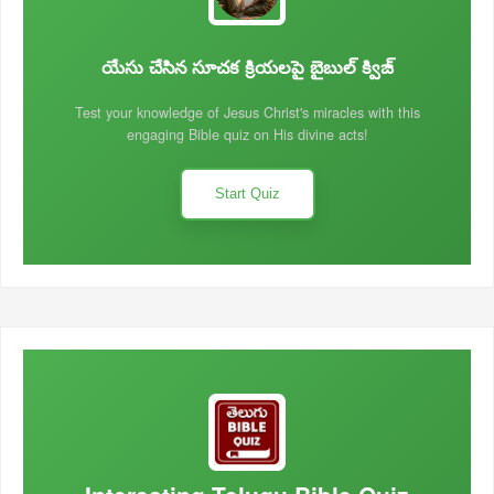
యేసు చేసిన సూచక క్రియలపై బైబుల్ క్విజ్
Test your knowledge of Jesus Christ's miracles with this
engaging Bible quiz on His divine acts!
Start Quiz