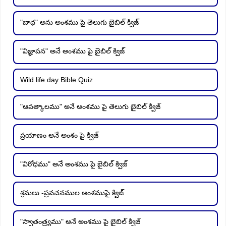
"బాధ" అను అంశము పై తెలుగు బైబిల్ క్విజ్
"విజ్ఞాపన" అనే అంశము పై బైబిల్ క్విజ్
Wild life day Bible Quiz
"ఆపత్కాలము" అనే అంశము పై తెలుగు బైబిల్ క్విజ్
ప్రయాణం అనే అంశం పై క్విజ్
"విరోధము" అనే అంశము పై బైబిల్ క్విజ్
శ్రమలు -ప్రవచనముల అంశముపై క్విజ్
"స్వాతంత్ర్యము" అనే అంశము పై బైబిల్ క్విజ్