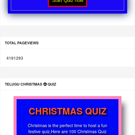
Start Quiz now
TOTAL PAGEVIEWS
4
1
9
1
2
9
3
TELUGU CHRISTMAS 🤶 QUIZ
CHRISTMAS QUIZ
Christmas is the perfect time to host a fun
festive quiz,Here are 100 Christmas Quiz