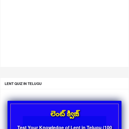
LENT QUIZ IN TELUGU
లెంట్ క్విజ్
Test Your Knowledge of Lent in Telugu (100