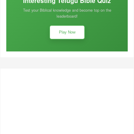
Interesting Telugu Bible Quiz
Test your Biblical knowledge and become top on the
leaderboard!
Play Now