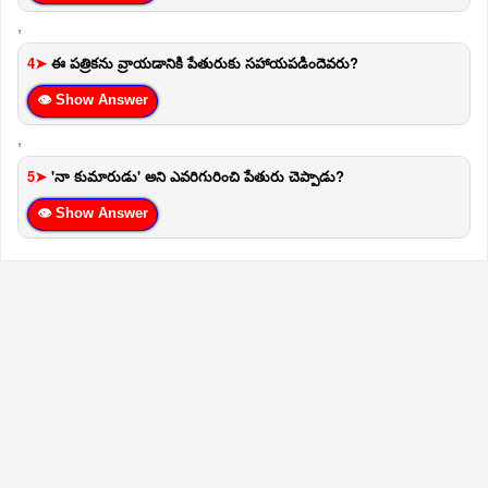
,
4➤
ఈ పత్రికను వ్రాయడానికి పేతురుకు సహాయపడిందెవరు?
👁 Show Answer
,
5➤
'నా కుమారుడు' అని ఎవరిగురించి పేతురు చెప్పాడు?
👁 Show Answer