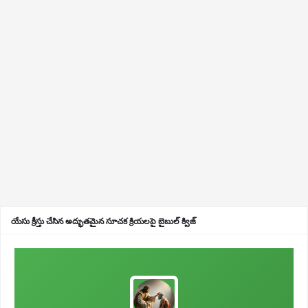
యేసు క్రీస్తు చేసిన అద్భుతమైన సూచక క్రియలపై బైబుల్ క్విజ్