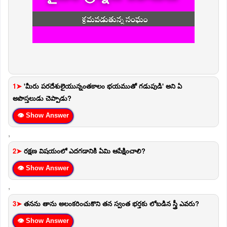
1➤
'మీరు పరదేశులైయున్నంతకాలం భయముతో గడుపుడి' అని ఏ
అపొస్తలుడు చెప్పాడు?
👁 Show Answer
,
2➤
రక్షణ విషయంలో ఎదగడానికి ఏమి ఆపేక్షించాలి?
👁 Show Answer
,
3➤
తనను తాను అలంకరించుకొని తన స్వంత భర్తకు లోబడిన స్త్రీ ఎవరు?
👁 Show Answer