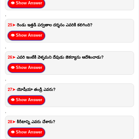
👁 Show Answer
,
25➤
రెండు ఇత్తడి పర్వతాల దర్శనం ఎవరికి కలిగింది?
👁 Show Answer
,
26➤
ఎవరి ఇంటికి వెళ్ళమని దేవుడు జెకర్యాను ఆదేశించాడు?
👁 Show Answer
,
27➤
యోషీయా తండ్రి ఎవరు?
👁 Show Answer
,
28➤
కిరీటాన్ని ఎవరు చేశారు?
👁 Show Answer