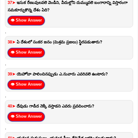
37➤
ఇసుక రేణువులవలె వెండిని, వీదుల్లోని దుమ్మువలె బంగారాన్ని విస్తారంగా
సమకూర్చుకొన్న దేశం ఏది?
👁 Show Answer
,
38➤
ఏ దేశంలో సంకర జనం (మిశ్రమ ప్రజలు) స్థిరపడుతారు?
👁 Show Answer
,
39➤
యెహోవా పాలించినప్పుడు ఎ.నువారు ఎవరివలె ఉంటారు?
👁 Show Answer
,
40➤
దేవుడు గాడిద నెక్కి వస్తాడని ఎవరు ప్రవచించారు?
👁 Show Answer
,
41➤
యవ్వన పురుషులు, యవ్వన స్త్రీలు దేనిచేత ఆకర్షించబడుతారు?