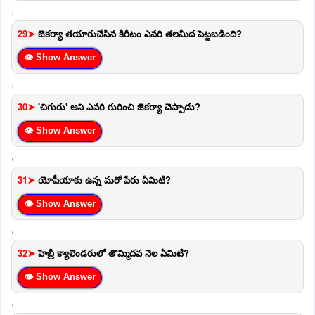
,
29➤
జెకర్యా తయారుచేసిన కిరీటం ఎవరి తలమీద పెట్టబడింది?
👁 Show Answer
,
30➤
'చిగురు' అని ఎవరి గురించి జెకర్యా చెప్పాడు?
👁 Show Answer
,
31➤
యోషీయాకు ఉన్న మరో పేరు ఏమిటి?
👁 Show Answer
,
32➤
హెబ్రీ క్యాలెండరులో తొమ్మిదవ నెల ఏమిటి?
👁 Show Answer
,