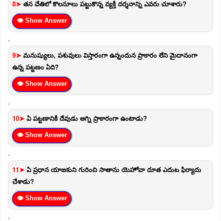
8➤
తన చేతిలో కొలనూలు పట్టుకొన్న వ్యక్తి దర్శనాన్ని ఎవరు చూశారు?
👁 Show Answer
,
9➤
మనుష్యులు, పశువులు విస్తారంగా ఉన్నందున ప్రాకారం లేని మైదానంగా
ఉన్న పట్టణం ఏది?
👁 Show Answer
,
10➤
ఏ పట్టణానికి దేవుడు అగ్ని ప్రాకారంగా ఉంటాడు?
👁 Show Answer
,
11➤
ఏ ప్రధాన యాజకుని గురించి సాతాను యెహోవా దూత ఎదుట ఫిర్యాదు
చేశాడు?
👁 Show Answer
,