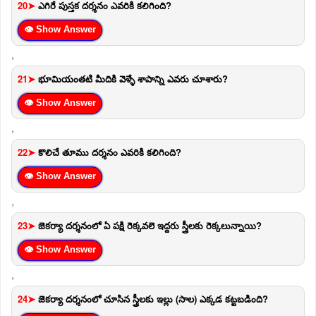
20➤
ఎగిరే పుస్తక దర్శనం ఎవరికి కలిగింది?
👁 Show Answer
,
21➤
భూమియంతటి మీదికి వెళ్ళే శాపాన్ని ఎవరు చూశారు?
👁 Show Answer
,
22➤
కొలిచే తూము దర్శనం ఎవరికి కలిగింది?
👁 Show Answer
,
23➤
జెకర్యా దర్శనంలో ఏ పక్షి రెక్కవలె ఇద్దరు స్త్రీలకు రెక్కలున్నాయి?
👁 Show Answer
,
24➤
జెకర్యా దర్శనంలో చూసిన స్త్రీలకు ఇల్లు (సాల) ఎక్కడ కట్టబడింది?