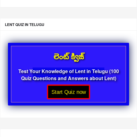
LENT QUIZ IN TELUGU
లెంట్ క్విజ్
Test Your Knowledge of Lent in Telugu (100
Quiz Questions and Answers about Lent)
Start Quiz now