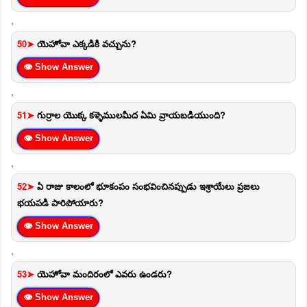
,
50➤
యెహోవా ఎక్కడికి వచ్చును?
👁 Show Answer
,
51➤
గుర్రాల యొక్క కళ్ళెములమీద ఏమి వ్రాయబడియుంది?
👁 Show Answer
,
52➤
ఏ రాజు కాలంలో భూకంపం సంభవించినప్పుడు ఇశ్రాయేలు ప్రజలు
భయపడి పారిపోయారు?
👁 Show Answer
,
53➤
యెహోవా మందిరంలో ఎవరు ఉండరు?
👁 Show Answer