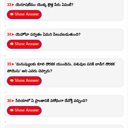
33➤
యెరూషలేము యొక్క క్రొత్త పేరు ఏమిటి?
👁 Show Answer
,
34➤
యెహోవా పర్వతం ఏమని పిలువబడుతుంది?
👁 Show Answer
,
35➤
'మనుష్యులకు కూలి దొరకక యుండెను. పశువుల పనికి బాడిగ దొరకక
పోయెను' అని ఎవరు చెప్పారు?
👁 Show Answer
,
36➤
సిరియాలో ఏ ప్రాంతానికి విరోధంగా దేవోక్తి వచ్చింది?
👁 Show Answer
,