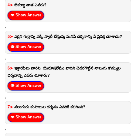
4➤
జెకర్యా తాత ఎవరు?
👁 Show Answer
,
5➤
ఎర్రని గుర్రాన్ని ఎక్కి స్వారీ చేస్తున్న మనిషి దర్శనాన్ని ఏ ప్రవక్త చూశాడు?
👁 Show Answer
,
6➤
ఇశ్రాయేలు వారిని, యెరూషలేము వారిని చెదరగొట్టిన నాలుగు కొమ్ముల
దర్శనాన్ని ఎవరు చూశారు?
👁 Show Answer
,
7➤
నలుగురు కంసాలుల దర్శనం ఎవరికి కలిగింది?
👁 Show Answer
,