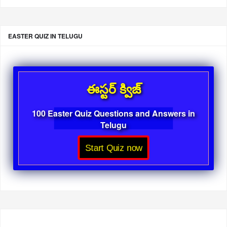
EASTER QUIZ IN TELUGU
ఈస్టర్ క్విజ్
100 Easter Quiz Questions and Answers in
Telugu
Start Quiz now