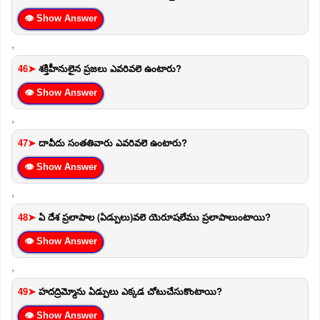
👁 Show Answer
,
46➤
శక్తిహీనులైన ప్రజలు ఎవరివలె ఉంటారు?
👁 Show Answer
,
47➤
దావీదు సంతతివారు ఎవరివలె ఉంటారు?
👁 Show Answer
,
48➤
ఏ దేశ ప్రలాపాల (ఏడ్పులు)వలె యెరూషలేము ప్రలాపాలుంటాయి?
👁 Show Answer
,
49➤
హదద్రిమ్మోను ఏడ్పులు ఎక్కడ చోటుచేసుకొంటాయి?
👁 Show Answer