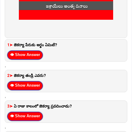
1➤
జెకర్యా పేరుకు అర్థం ఏమిటి?
👁 Show Answer
,
2➤
జెకర్యా తండ్రి ఎవరు?
👁 Show Answer
,
3➤
ఏ రాజు కాలంలో జెకర్యా ప్రవచించాడు?
👁 Show Answer
,