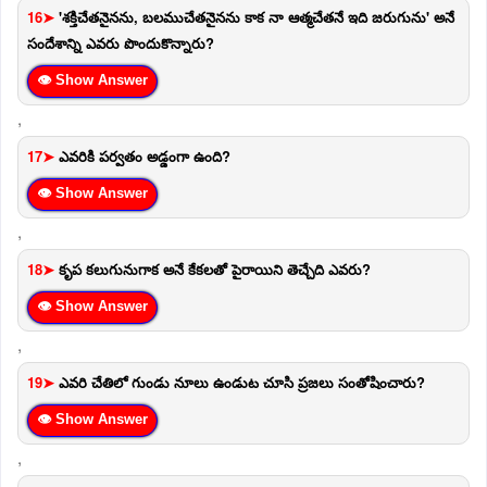
16➤
'శక్తిచేతనైనను, బలముచేతనైనను కాక నా ఆత్మచేతనే ఇది జరుగును' అనే
సందేశాన్ని ఎవరు పొందుకొన్నారు?
👁 Show Answer
,
17➤
ఎవరికి పర్వతం అడ్డంగా ఉంది?
👁 Show Answer
,
18➤
కృప కలుగునుగాక అనే కేకలతో పైరాయిని తెచ్చేది ఎవరు?
👁 Show Answer
,
19➤
ఎవరి చేతిలో గుండు నూలు ఉండుట చూసి ప్రజలు సంతోషించారు?
👁 Show Answer
,