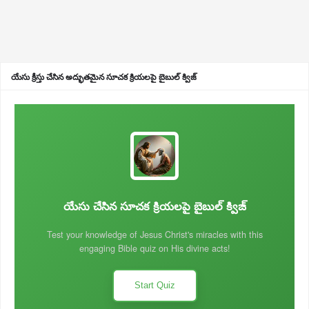
యేసు క్రీస్తు చేసిన అద్భుతమైన సూచక క్రియలపై బైబుల్ క్విజ్
యేసు చేసిన సూచక క్రియలపై బైబుల్ క్విజ్
Test your knowledge of Jesus Christ's miracles with this
engaging Bible quiz on His divine acts!
Start Quiz