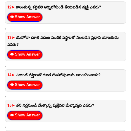
12➤
కాలుతున్న కట్టెవలె అగ్నిలోనుండి తీయబడిన వ్యక్తి ఎవరు?
👁 Show Answer
,
13➤
యెహోవా దూత ఎదుట మురికి వస్త్రాలతో నిలబడిన ప్రధాన యాజకుడు
ఎవరు?
👁 Show Answer
,
14➤
ఎలాంటి వస్త్రాలతో దూత యెహోషువాను అలంకరించాడు?
👁 Show Answer
,
15➤
తన నిద్రనుండి మేల్కొన్న వ్యక్తివలె మేల్కొన్నది ఎవరు?
👁 Show Answer
,