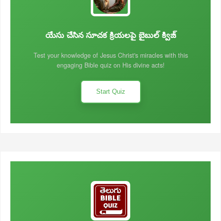
యేసు చేసిన సూచక క్రియలపై బైబుల్ క్విజ్
Test your knowledge of Jesus Christ's miracles with this
engaging Bible quiz on His divine acts!
Start Quiz