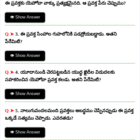
ఈ ప్రవక్తకు యెహోవా వాక్కు ప్రత్యక్షమైనది. ఆ ప్రవక్త పేరు చెప్పుము?
👁 Show Answer
Q ➤
3. ఈ ప్రవక్త సింహాల గుహలోనికి పడద్రోయబడ్డాడు. అతని
పేరేమిటి?
👁 Show Answer
Q ➤
4. యూదానుండి చెరపట్టబడిన యుద్ధ ఖైదీల విడుదలకు
సహకరించిన యెహోవా ప్రవక్త కలడు. అతని పేరేమిటి?
👁 Show Answer
Q ➤
5. నాలుగువందలమంది ప్రవక్తలు అబద్ధము చెప్పినప్పుడు ఈ ప్రవక్త
ఒక్కడే సత్యము చెప్పాడు. ఎవరతడు?
👁 Show Answer