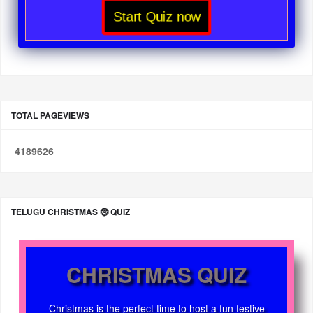
Start Quiz now
TOTAL PAGEVIEWS
4
1
8
9
6
2
6
TELUGU CHRISTMAS 🤶 QUIZ
CHRISTMAS QUIZ
Christmas is the perfect time to host a fun festive