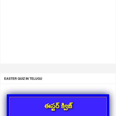
EASTER QUIZ IN TELUGU
ఈస్టర్ క్విజ్