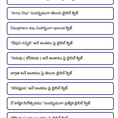
"Army Day" సందర్భముగా తెలుగు బైబిల్ క్విజ్
Daughters day సందర్బంగా special క్విజ్
"దేవుని సన్నిధి" అనే అంశము పై బైబిల్ క్విజ్
"గురువు ( బోధకుడు ) అనే అంశాము పై బైబిల్ క్విజ్
జాగ్రత అనే అంశాము పై తెలుగు బైబిల్ క్విజ్
"కనిపెట్టుట" అనే అంశము పై బైబిల్ క్విజ్
న్"కార్మిక దినోత్సవము" సందర్భముగా ప్రత్యేక బైబిల్ క్విజ్
"కిరీటము" అను అంశాము పై బైబిల్ క్విజ్