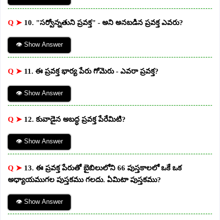
Q ➤
10. "సర్వోన్నతుని ప్రవక్త" - అని అనబడిన ప్రవక్త ఎవరు?
👁 Show Answer
Q ➤
11. ఈ ప్రవక్త భార్య పేరు గోమెరు - ఎవరా ప్రవక్త?
👁 Show Answer
Q ➤
12. కువాడైన అబద్ధ ప్రవక్త పేరేమిటి?
👁 Show Answer
Q ➤
13. ఈ ప్రవక్త పేరుతో బైబిలులోని 66 పుస్తకాలలో ఒకే ఒక
అధ్యాయముగల పుస్తకము గలదు. ఏమిటా పుస్తకము?
👁 Show Answer