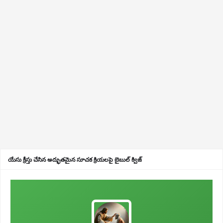
యేసు క్రీస్తు చేసిన అద్భుతమైన సూచక క్రియలపై బైబుల్ క్విజ్