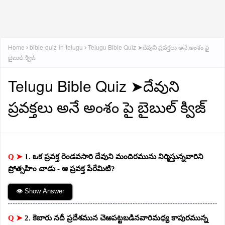
Home
bible-quiz-in-telugu
Telugu Bible Quiz ➤దేవుని ప్రవక్తలు అనే అంశం పై
బైబుల్ క్విజ్
Telugu Bible Quiz ➤దేవుని
ప్రవక్తలు అనే అంశం పై బైబుల్ క్విజ్
Q ➤
1. ఒక ప్రవక్త రెండవసారి దేవుని మందిరమును నిర్మిస్తున్నవారిని
ప్రోత్సహిం చాడు - ఆ ప్రవక్త పేరేమిటి?
👁 Show Answer
Q ➤
2. కెబారు నదీ ప్రదేశమున చెఱపట్టబడినవారిమధ్య కాపురమున్న