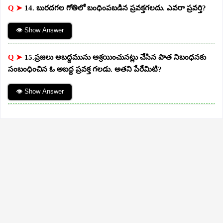
Q ➤
14. బురదగల గోతిలో బంధింపబడిన ప్రవక్తగలదు. ఎవరా ప్రవర్తి?
👁 Show Answer
Q ➤
15.ప్రజలు అబద్దమును ఆశ్రయించునట్లు చేసిన పాత నిబంధనకు
సంబంధించిన ఓ అబద్ద ప్రవక్త గలడు. అతని పేరేమిటి?
👁 Show Answer