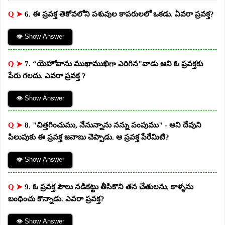
Q ➤
6. ఈ ప్రవక్త తెకోవలోని పశువుల కాపరులలో ఒకడు. ఏవరా ప్రవక్త?
👁 Show Answer
Q ➤
7. “యెహోవాను ముఖాముఖిగా ఎరిగిన"వాడు అని ఓ ప్రవక్తకు
పేరు గలదు. ఎవరా ప్రవక్త ?
👁 Show Answer
Q ➤
8. "చిత్తగించుము, నేనున్నాను నన్ను పంపుము" - అని దేవుని
పిలుపుకు ఈ ప్రవక్త జవాబు చెప్పాడు. ఆ ప్రవక్త పేరేమిటి?
👁 Show Answer
Q ➤
9. ఓ ప్రవక్త పౌలు నడికట్టు తీసికొని తన చేతులను, కాళ్ళను
బంధించు కొన్నాడు. ఎవరా ప్రవక్త?
👁 Show Answer