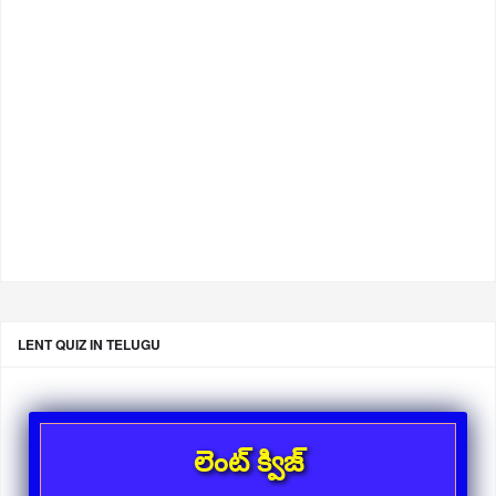
LENT QUIZ IN TELUGU
లెంట్ క్విజ్