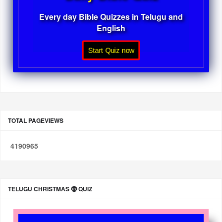
Every day Bible Quizzes in Telugu and
English
Start Quiz now
TOTAL PAGEVIEWS
4
1
9
0
9
6
5
TELUGU CHRISTMAS 🤶 QUIZ