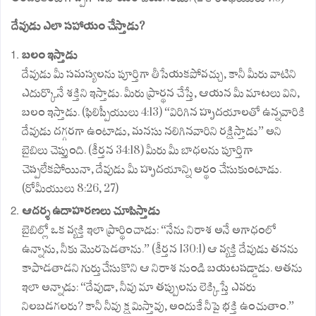
దేవుడు ఎలా సహాయం చేస్తాడు?
బలం ఇస్తాడు
దేవుడు మీ సమస్యలను పూర్తిగా తీసేయకపోవచ్చు, కానీ మీరు వాటిని
ఎదుర్కొనే శక్తిని ఇస్తాడు. మీరు ప్రార్థన చేస్తే, ఆయన మీ మాటలు విని,
బలం ఇస్తాడు. (ఫిలిప్పీయులు 4:13) “విరిగిన హృదయాలతో ఉన్నవారికి
దేవుడు దగ్గరగా ఉంటాడు, మనసు నలిగినవారిని రక్షిస్తాడు” అని
బైబిలు చెప్తుంది. (కీర్తన 34:18) మీరు మీ బాధలను పూర్తిగా
చెప్పలేకపోయినా, దేవుడు మీ హృదయాన్ని అర్థం చేసుకుంటాడు.
(రోమీయులు 8:26, 27)
ఆదర్శ ఉదాహరణలు చూపిస్తాడు
బైబిల్లో ఒక వ్యక్తి ఇలా ప్రార్థించాడు: “నేను నిరాశ అనే అగాధంలో
ఉన్నాను, నీకు మొరపెడతాను.” (కీర్తన 130:1) ఆ వ్యక్తి దేవుడు తనను
కాపాడతాడని గుర్తుచేసుకొని ఆ నిరాశ నుండి బయటపడ్డాడు. అతను
ఇలా అన్నాడు: “దేవుడా, నీవు మా తప్పులను లెక్కిస్తే ఎవరు
నిలబడగలరు? కానీ నీవు క్షమిస్తావు, అందుకే నీపై భక్తి ఉంచుతాం.”