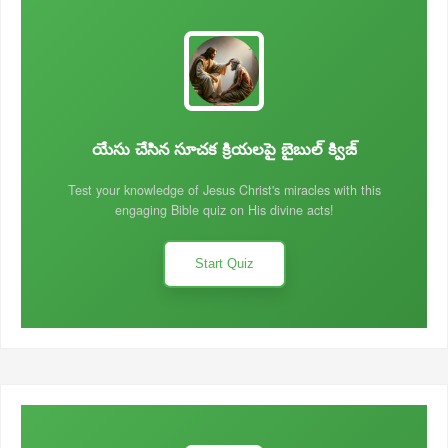
యేసు చేసిన సూచక క్రియలపై బైబుల్ క్విజ్
Test your knowledge of Jesus Christ's miracles with this
engaging Bible quiz on His divine acts!
Start Quiz