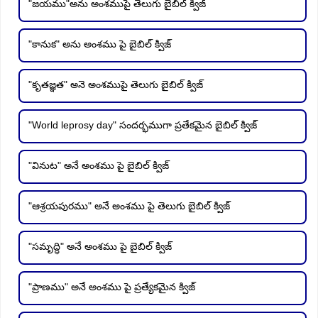
"జయము"అను అంశముపై తెలుగు బైబిల్ క్విజ్
"కానుక" అను అంశము పై బైబిల్ క్విజ్
"కృతజ్ఞత" అనె అంశముపై తెలుగు బైబిల్ క్విజ్
"World leprosy day" సందర్భముగా ప్రతేకమైన బైబిల్ క్విజ్
"వినుట" అనే అంశము పై బైబిల్ క్విజ్
"ఆశ్రయపురము" అనే అంశము పై తెలుగు బైబిల్ క్విజ్
"సమృద్ధి" అనే అంశము పై బైబిల్ క్విజ్
"ప్రాణము" అనే అంశము పై ప్రత్యేకమైన క్విజ్