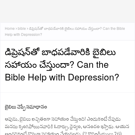
Home
bible
డిప్రెషన్‌తో బాధపడేవారికి బైబిలు సహాయం చేస్తుందా? Can the Bible
Help with Depression?
డిప్రెషన్‌తో బాధపడేవారికి బైబిలు
సహాయం చేస్తుందా? Can the
Bible Help with Depression?
బైబిలు చెప్పే సమాధానం
అవును, బైబిలు ఖచ్చితంగా సహాయం చేస్తుంది! ఎందుకంటే దేవుడు
మనసు కృంగిపోయినవారికి ఓదార్పు, ధైర్యం, ఆనందం ఇస్తాడు. ఆయన
అందరికంటే గొప్పగా సహాయం చేయగలడు. (2 కొరింథీయులు 7:6)