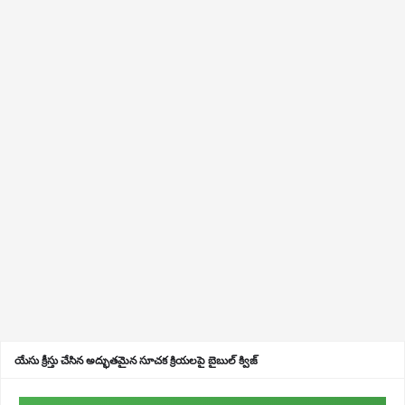
యేసు క్రీస్తు చేసిన అద్భుతమైన సూచక క్రియలపై బైబుల్ క్విజ్