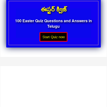
ఈస్టర్ క్విజ్
100 Easter Quiz Questions and Answers in
Telugu
Start Quiz now