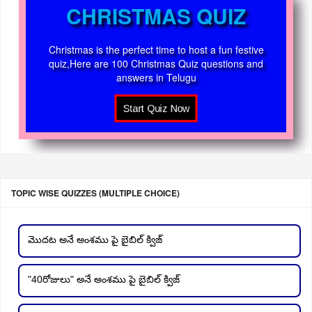
CHRISTMAS QUIZ
Christmas is the perfect time to host a fun festive
quiz,Here are 100 Christmas Quiz questions and
answers in Telugu
TOPIC WISE QUIZZES (MULTIPLE CHOICE)
మొదట అనే అంశము పై బైబిల్ క్విజ్
"40రోజులు" అనే అంశము పై బైబిల్ క్విజ్