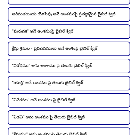
అరిమతయియ యోసేపు అనే అంశముపై ప్రత్యకమైన బైబిల్ క్విజ్
"మరువక" అనే అంశముపై బైబిల్ క్విజ్
క్రీస్తు శ్రమల - ప్రవచనములు అనే అంశంపై బైబిల్ క్విజ్
"విరోధము" అను అంశాము పై తెలుగు బైబిల్ క్విజ్
"యుక్తి" అనే అంశము పై తెలుగు బైబిల్ క్విజ్
"వివేకము" అనే అంశము పై బైబిల్ క్విజ్
"విడచి" అను అంశము పై తెలుగు బైబిల్ క్విజ్
"క్షేమము" అను అంశముపై తెలుగు బైబిల్ క్విజ్