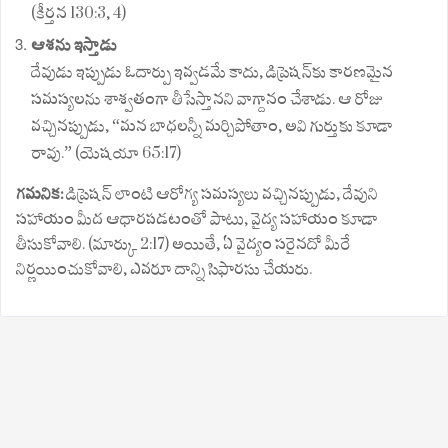
(కీర్తన 130:3, 4)
ఆశను ఇస్తాడు
దేవుడు ఇప్పుడు ఓదార్పు ఇవ్వడమే కాదు, డిప్రెషన్‌కు కారణమైన
సమస్యలను శాశ్వతంగా తీసేస్తానని వాగ్దానం చేశాడు. ఆ రోజు
వచ్చినప్పుడు, “మన బాధలన్నీ మర్చిపోతాం, అవి గుర్తుకు కూడా
రావు.” (యెషయా 65:17)
గమనిక:
డిప్రెషన్‌ లాంటి ఆరోగ్య సమస్యలు వచ్చినప్పుడు, దేవుని
సహాయం మీద ఆధారపడటంతో పాటు, వైద్య సహాయం కూడా
తీసుకోవాలి. (మార్కు 2:17) అయితే, ఏ వైద్యం సరైనదో మీరే
నిర్ణయించుకోవాలి, ఎవరూ దాన్ని సిఫారసు చేయరు.