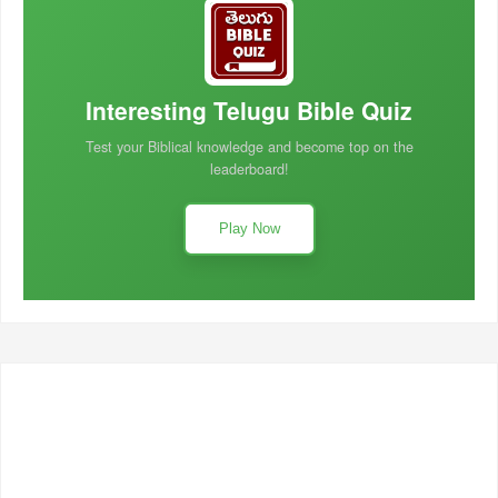
Interesting Telugu Bible Quiz
Test your Biblical knowledge and become top on the
leaderboard!
Play Now