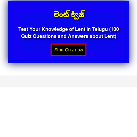
లెంట్ క్విజ్
Test Your Knowledge of Lent in Telugu (100
Quiz Questions and Answers about Lent)
Start Quiz now