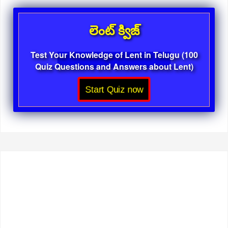
లెంట్ క్విజ్
Test Your Knowledge of Lent in Telugu (100
Quiz Questions and Answers about Lent)
Start Quiz now