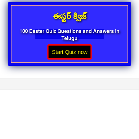
ఈస్టర్ క్విజ్
100 Easter Quiz Questions and Answers in
Telugu
Start Quiz now