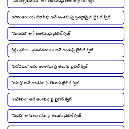
"సంవత్సరములు" అనే అంశముపై తెలుగు బైబిల్ క్విజ్
అరిమతయియ యోసేపు అనే అంశముపై ప్రత్యకమైన బైబిల్ క్విజ్
"మరువక" అనే అంశముపై బైబిల్ క్విజ్
క్రీస్తు శ్రమల - ప్రవచనములు అనే అంశంపై బైబిల్ క్విజ్
"విరోధము" అను అంశాము పై తెలుగు బైబిల్ క్విజ్
"యుక్తి" అనే అంశము పై తెలుగు బైబిల్ క్విజ్
"వివేకము" అనే అంశము పై బైబిల్ క్విజ్
"విడచి" అను అంశము పై తెలుగు బైబిల్ క్విజ్