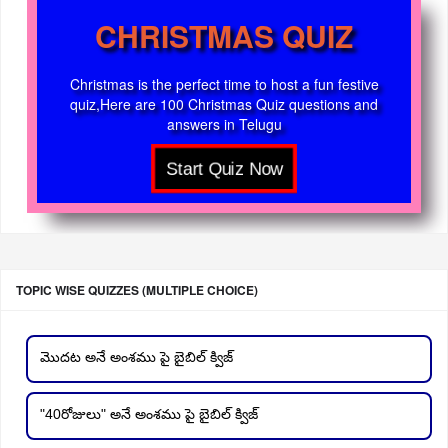
CHRISTMAS QUIZ
Christmas is the perfect time to host a fun festive
quiz,Here are 100 Christmas Quiz questions and
answers in Telugu
TOPIC WISE QUIZZES (MULTIPLE CHOICE)
మొదట అనే అంశము పై బైబిల్ క్విజ్
"40రోజులు" అనే అంశము పై బైబిల్ క్విజ్