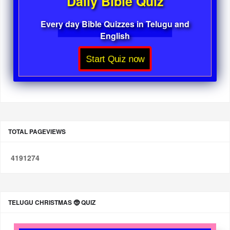
Daily Bible Quiz
Every day Bible Quizzes in Telugu and
English
Start Quiz now
TOTAL PAGEVIEWS
4
1
9
1
2
7
4
TELUGU CHRISTMAS 🤶 QUIZ