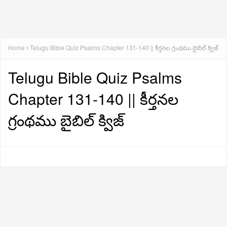
Home
Telugu Bible Quiz Psalms Chapter 131-140 || కీర్తనల గ్రంథము బైబిల్ క్విజ్
Telugu Bible Quiz Psalms
Chapter 131-140 || కీర్తనల
గ్రంథము బైబిల్ క్విజ్