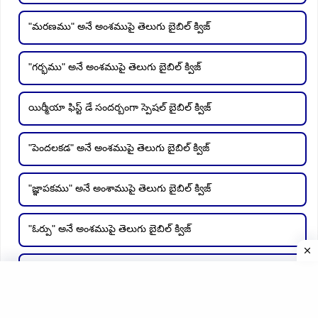
"మరణము" అనే అంశముపై తెలుగు బైబిల్ క్విజ్
"గర్భము" అనే అంశముపై తెలుగు బైబిల్ క్విజ్
యిర్మీయా ఫిస్ట్ డే సందర్బంగా స్పెషల్ బైబిల్ క్విజ్
"పెందలకడ" అనే అంశముపై తెలుగు బైబిల్ క్విజ్
"జ్ఞాపకము" అనే అంశాముపై తెలుగు బైబిల్ క్విజ్
"ఓర్పు" అనే అంశముపై తెలుగు బైబిల్ క్విజ్
"కారల్స్" అనే అంశముపై తెలుగు బైబిల్ క్విజ్
స్నేహితుడు అనే అంశము పై తెలుగు బైబిల్ క్విజ్