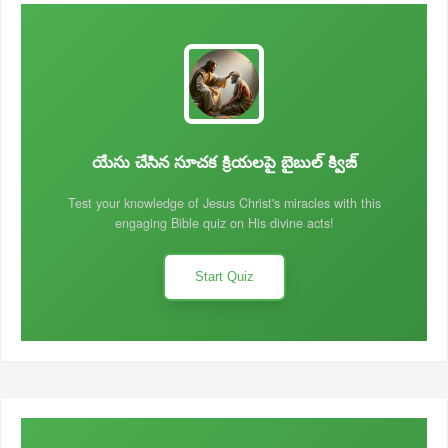
యేసు చేసిన సూచక క్రియలపై బైబుల్ క్విజ్
Test your knowledge of Jesus Christ's miracles with this
engaging Bible quiz on His divine acts!
Start Quiz