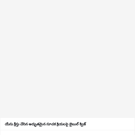
యేసు క్రీస్తు చేసిన అద్భుతమైన సూచక క్రియలపై బైబుల్ క్విజ్